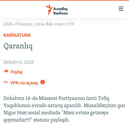
Keçid
linkləri
Əsas
2026, 07 Avqust, cümə, Bakı vaxtı 11:09
məzmuna
GÜNDƏM
KARIKATURA
qayıt
#İZAHLA
Əsas
Qaranlıq
KORRUPSIOMETR
naviqasiyaya
qayıt
#ƏSLINDƏ
Dekabr 15, 2023
Axtarışa
FƏRQƏ BAX
Paylaş
keç
QANUNI DOĞRU
VPN-siz açmaq
ARAŞDIRMA
Dekabrın 14-də Müsavat Partiyasının üzvü Tofiq
MULTIMEDIA
Yaqublunun evində axtarış aparılıb. Müxalifətçinin qızı
Nigar Həzi sosial mediada "Məni evimə getməyə
RADIO ARXIV
VIDEO
qoymurlar!!!" statusu paylaşıb.
HAQQIMIZDA
FOTOQALEREYA
OXU ZALI