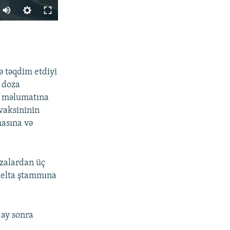
PAYLAŞ
ə təqdim etdiyi
i doza
in məlumatına
 vaksininin
masına və
px
en
ozalardan üç
 delta ştammına
 ay sonra