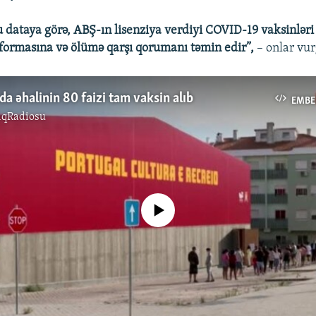
ataya görə, ABŞ-ın lisenziya verdiyi COVID-19 vaksinləri
r formasına və ölümə qarşı qorumanı təmin edir”,
– onlar vur
da əhalinin 80 faizi tam vaksin alıb
EMBE
ıqRadiosu
No media source currently available