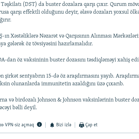
Təşkilatı (DST) da buster dozalara qarşı çıxır. Qurum möv
rusa qarşı effektli olduğunu deyir, əlavə dozaları yoxsul ölk
ırır.
Ş-ın Xəstəliklərə Nəzarət və Qarşısının Alınması Mərkəzlər
a gələrək öz tövsiyəsini hazırlamalıdır.
-dan öz vaksininin buster dozasını təsdiqləməyi xahiş edi
n şirkət sentyabrın 15-də öz araşdırmasını yayıb. Araşdır
aksin olunanlarda immunitetin azaldığını üzə çıxarıb.
a və birdozalı Johnson & Johnson vaksinlərinin buster doz
cəyi bəlli deyil.
VPN-siz açmaq
Bizi izlə
Çap et