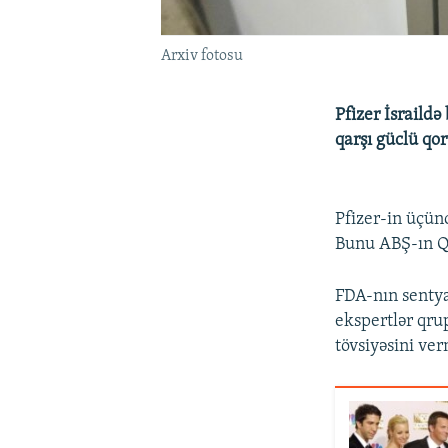
Arxiv fotosu
Pfizer İsraild
qarşı güclü qo
Pfizer-in üçün
Bunu ABŞ-ın Qi
FDA-nın sentya
ekspertlər qru
tövsiyəsini ver