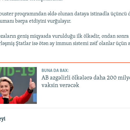
ə buster proqramından əldə olunan dataya istinadla üçüncü 
rumanı bərpa etdiyini vurğulayır.
dozaların geniş miqyasda vurulduğu ilk ölkədir, ondan sonra 
ləşmiş Ştatlar isə ötən ay immun sistemi zəif olanlar üçün ə
BUNA DA BAX:
AB azgəlirli ölkələrə daha 200 mil
vaksin verəcək
eyi