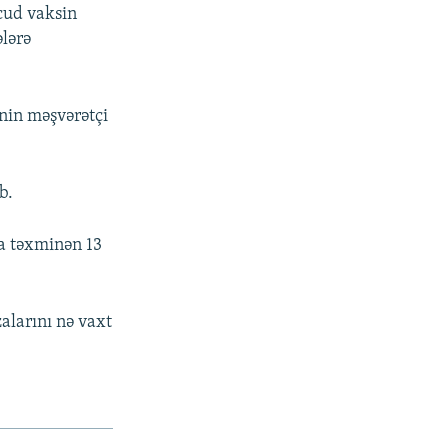
cud vaksin
ələrə
inin məşvərətçi
b.
ma təxminən 13
alarını nə vaxt