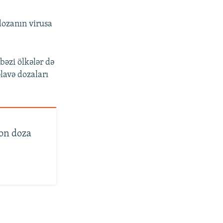
dozanın virusa
bəzi ölkələr də
lavə dozaları
yon doza