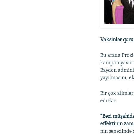
Vaksinlər qoru
Bu arada Prez
kampaniyasına 
Bayden adminis
yayılmasını, el
Bir çox alimlər
edirlər.
“Bəzi müşahidə
effektinin zama
nın sənədində d