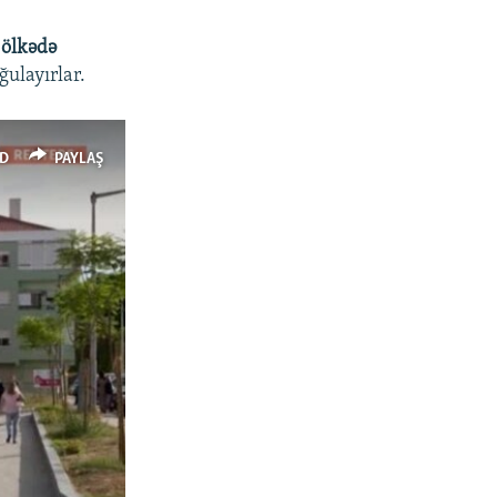
 ölkədə
ğulayırlar.
D
PAYLAŞ