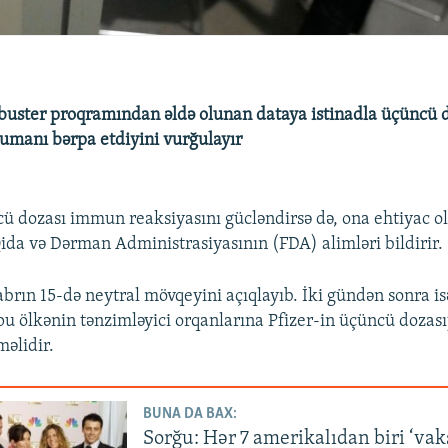
ə buster proqramından əldə olunan dataya istinadla üçüncü 
rumanı bərpa etdiyini vurğulayır
cü dozası immun reaksiyasını gücləndirsə də, ona ehtiyac ol
da və Dərman Administrasiyasının (FDA) alimləri bildirir.
brın 15-də neytral mövqeyini açıqlayıb. İki gündən sonra is
pu ölkənin tənzimləyici orqanlarına Pfizer-in üçüncü dozası
məlidir.
BUNA DA BAX:
Sorğu: Hər 7 amerikalıdan biri ‘vak