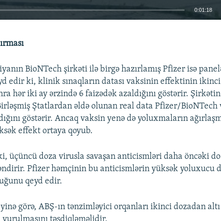
0:01:18
EMBED
dırması
yanın BioNTech şirkəti ilə birgə hazırlamış Pfizer isə panel
edir ki, klinik sınaqların datası vaksinin effektinin ikinc
ra hər iki ay ərzində 6 faizədək azaldığını göstərir. Şirkət
 Birləşmiş Ştatlardan əldə olunan real data Pfizer/BioNTech
ldığını göstərir. Ancaq vaksin yenə də yoluxmaların ağırlaş
ksək effekt ortaya qoyub.
r ki, üçüncü doza virusla savaşan anticismləri daha öncəki d
ləndirir. Pfizer həmçinin bu anticismlərin yüksək yoluxucu
duğunu qeyd edir.
yinə görə, ABŞ-ın tənzimləyici orqanları ikinci dozadan altı
 vurulmasını təsdiqləməlidir.