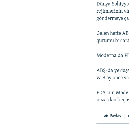
Dünya Səhiyyə 
rejimlərinin vi
göndərməyə çağ
Gələn həftə AB
qurumu bir aray
Moderna da FDA
ABŞ-da yerləşə
və 8 ay öncə v
FDA-nın Modern
nəzərdən keçirə
Paylaş