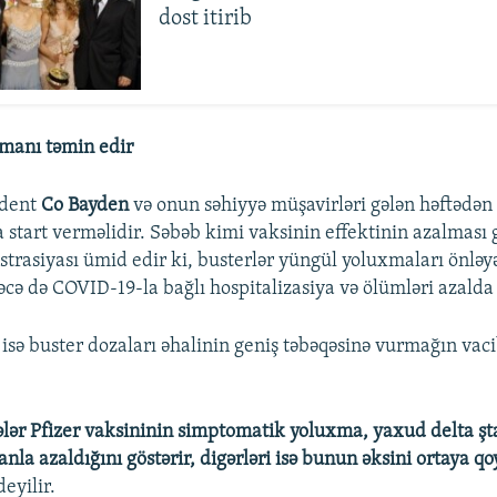
dost itirib
manı təmin edir
ident
Co Bayden
və onun səhiyyə müşavirləri gələn həftədən
start verməlidir. Səbəb kimi vaksinin effektinin azalması gö
trasiyası ümid edir ki, busterlər yüngül yoluxmaları önləy
əcə də COVID-19-la bağlı hospitalizasiya və ölümləri azalda 
 isə buster dozaları əhalinin geniş təbəqəsinə vurmağın vac
lər Pfizer vaksininin simptomatik yoluxma, yaxud delta ş
nla azaldığını göstərir, digərləri isə bunun əksini ortaya q
eyilir.