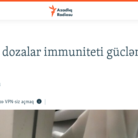
 dozalar immuniteti güclə
1
VPN-siz açmaq