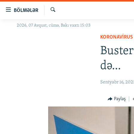
Keçid
BÖLMƏLƏR
linkləri
Axtar
Əsas
2026, 07 Avqust, cümə, Bakı vaxtı 15:03
GÜNDƏM
məzmuna
KORONAVIRUS
#İZAHLA
qayıt
Əsas
Buster
KORRUPSIOMETR
naviqasiyaya
#ƏSLINDƏ
qayıt
də...
Axtarışa
FƏRQƏ BAX
keç
QANUNI DOĞRU
Sentyabr 16, 202
ARAŞDIRMA
Paylaş
MULTIMEDIA
RADIO ARXIV
VIDEO
HAQQIMIZDA
FOTOQALEREYA
OXU ZALI