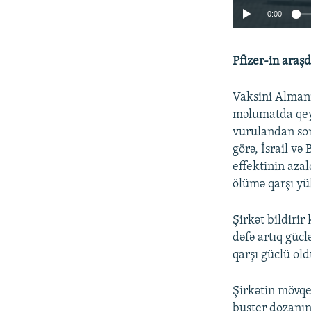
0:00
Pfizer-in araş
Vaksini Almani
məlumatda qeyd 
vurulandan son
görə, İsrail və
effektinin aza
ölümə qarşı yü
Şirkət bildiri
dəfə artıq güc
qarşı güclü ol
Şirkətin mövqe
buster dozanın