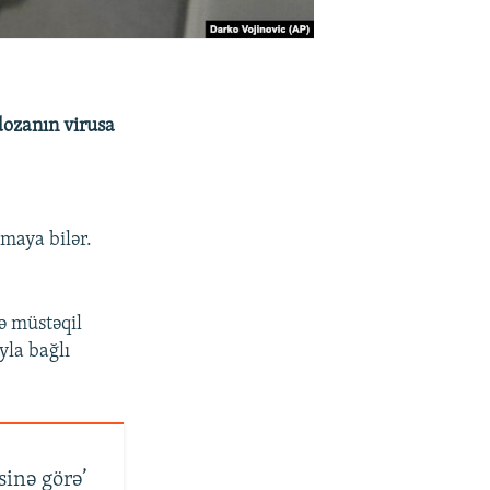
dozanın virusa
maya bilər.
ə müstəqil
yla bağlı
sinə görə’