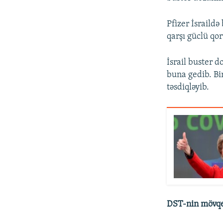
Pfizer İsraild
qarşı güclü qo
İsrail buster 
buna gedib. Bir
təsdiqləyib.
DST-nin mövq