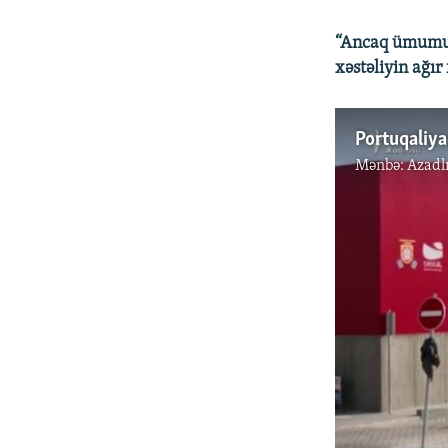
“Ancaq ümumu d
xəstəliyin ağı
Portuqaliya
Mənbə:
Azadl