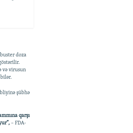
 buster doza
stərilir.
ə və virusun
bilər.
ibliyinə şübhə
tammına qarşı
oyur”,
– FDA-