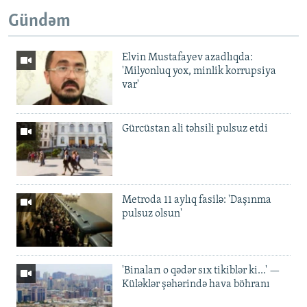
Gündəm
Elvin Mustafayev azadlıqda:
'Milyonluq yox, minlik korrupsiya
var'
Gürcüstan ali təhsili pulsuz etdi
Metroda 11 aylıq fasilə: 'Daşınma
pulsuz olsun'
'Binaları o qədər sıx tikiblər ki...' —
Küləklər şəhərində hava böhranı