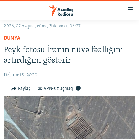
Keçid
linkləri
Əsas
2026, 07 Avqust, cümə, Bakı vaxtı 06:27
məzmuna
GÜNDƏM
DÜNYA
qayıt
#İZAHLA
Əsas
Peyk fotosu İranın nüvə fəallığını
KORRUPSIOMETR
naviqasiyaya
artırdığını göstərir
qayıt
#ƏSLINDƏ
Axtarışa
Dekabr 18, 2020
FƏRQƏ BAX
keç
QANUNI DOĞRU
Paylaş
VPN-siz açmaq
ARAŞDIRMA
MULTIMEDIA
RADIO ARXIV
VIDEO
HAQQIMIZDA
FOTOQALEREYA
OXU ZALI