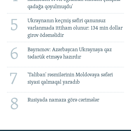
qadağa qoyulmuşdu'
5
Ukraynanın keçmiş səfiri qanunsuz
varlanmada ittiham olunur: 134 min dollar
girov ödəməlidir
6
Bayramov: Azərbaycan Ukraynaya qaz
tədarük etməyə hazırdır
7
'Taliban' rəsmilərinin Moldovaya səfəri
siyasi qalmaqal yaradıb
8
Rusiyada namaza görə cərimələr