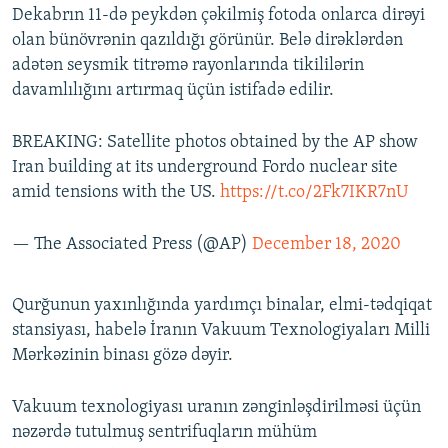
Dekabrın 11-də peykdən çəkilmiş fotoda onlarca dirəyi
olan bünövrənin qazıldığı görünür. Belə dirəklərdən
adətən seysmik titrəmə rayonlarında tikililərin
davamlılığını artırmaq üçün istifadə edilir.
BREAKING: Satellite photos obtained by the AP show
Iran building at its underground Fordo nuclear site
amid tensions with the US.
https://t.co/2Fk7IKR7nU
— The Associated Press (@AP)
December 18, 2020
Qurğunun yaxınlığında yardımçı binalar, elmi-tədqiqat
stansiyası, habelə İranın Vakuum Texnologiyaları Milli
Mərkəzinin binası gözə dəyir.
Vakuum texnologiyası uranın zənginləşdirilməsi üçün
nəzərdə tutulmuş sentrifuqların mühüm