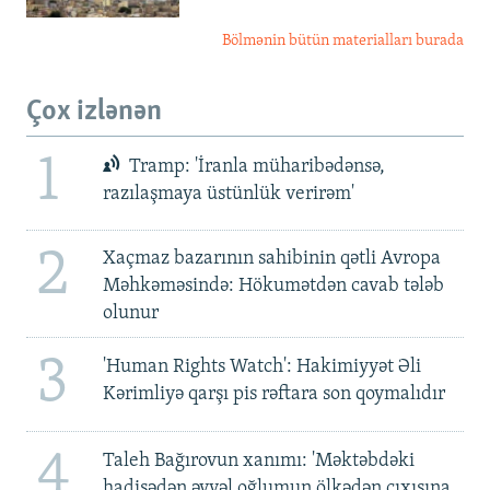
Bölmənin bütün materialları burada
Çox izlənən
1
Tramp: 'İranla müharibədənsə,
razılaşmaya üstünlük verirəm'
2
Xaçmaz bazarının sahibinin qətli Avropa
Məhkəməsində: Hökumətdən cavab tələb
olunur
3
'Human Rights Watch': Hakimiyyət Əli
Kərimliyə qarşı pis rəftara son qoymalıdır
4
Taleh Bağırovun xanımı: 'Məktəbdəki
hadisədən əvvəl oğlumun ölkədən çıxışına