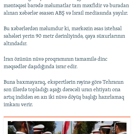
məntəqəsi barədə məlumatlar tam məxfidir və buradan
alınan xəbərlər əsasən ABŞ və İsrail mediasında yayılır.
Bu xəbərlərdən məlumdur ki, mərkəzin əsas istehsal
sahələri yerin 90 metr dərinliyində, qaya süxurlarının
altındadır.
İran özünün nüvə proqramının tamamilə dinc
məqsədlər daşıdığında israr edir.
Buna baxmayaraq, ekspertlərin rəyinə görə Tehranın
son illərdə topladığı aşağı dərəcəli uran ehtiyatı ona
artıq indidən ən azı iki nüvə döyüş başlığı hazırlamaq
imkanı verir.