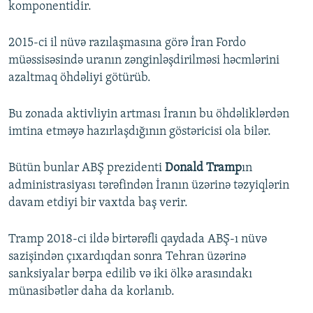
komponentidir.
2015-ci il nüvə razılaşmasına görə İran Fordo
müəssisəsində uranın zənginləşdirilməsi həcmlərini
azaltmaq öhdəliyi götürüb.
Bu zonada aktivliyin artması İranın bu öhdəliklərdən
imtina etməyə hazırlaşdığının göstəricisi ola bilər.
Bütün bunlar ABŞ prezidenti
Donald Tramp
ın
administrasiyası tərəfindən İranın üzərinə təzyiqlərin
davam etdiyi bir vaxtda baş verir.
Tramp 2018-ci ildə birtərəfli qaydada ABŞ-ı nüvə
sazişindən çıxardıqdan sonra Tehran üzərinə
sanksiyalar bərpa edilib və iki ölkə arasındakı
münasibətlər daha da korlanıb.