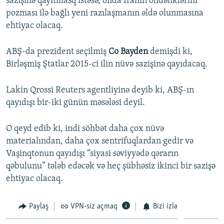
sazişinə qayıtmasq istəsə, onda İranın öhdəliklərini
pozması ilə bağlı yeni razılaşmanın əldə olunmasına
ehtiyac olacaq.
ABŞ-da prezident seçilmiş
Co Bayden
demişdi ki,
Birləşmiş Ştatlar 2015-ci ilin nüvə sazişinə qayıdacaq.
Lakin Qrossi Reuters agentliyinə deyib ki, ABŞ-ın
qayıdışı bir-iki günün məsələsi deyil.
O qeyd edib ki, indi söhbət daha çox nüvə
materialından, daha çox sentrifuqlardan gedir və
Vaşinqtonun qayıdışı “siyasi səviyyədə qərarın
qəbulunu” tələb edəcək və heç şübhəsiz ikinci bir sazişə
ehtiyac olacaq.
Paylaş
VPN-siz açmaq
Bizi izlə