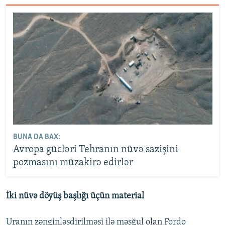
BUNA DA BAX:
Avropa gücləri Tehranın nüvə sazişini
pozmasını müzakirə edirlər
İki nüvə döyüş başlığı üçün material
Uranın zənginləşdirilməsi ilə məşğul olan Fordo