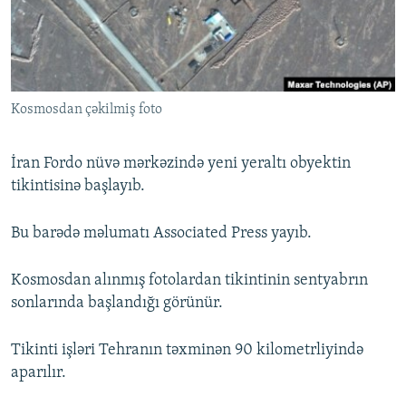
İNFOQRAFIKA
AZƏRBAYCAN ƏDƏBIYYATI KITABXANASI
MISSIYAMIZ
BIZI IZLƏ
KARIKATURA
İSLAM VƏ DEMOKRATIYA
PEŞƏ ETIKASI VƏ JURNALISTIKA STANDARTLARIMIZ
İZ - MƏDƏNIYYƏT PROQRAMI
MATERIALLARIMIZDAN ISTIFADƏ
Kosmosdan çəkilmiş foto
AZADLIQRADIOSU MOBIL TELEFONUNUZDA
RFE/RL-in bütün saytları
BIZIMLƏ ƏLAQƏ
İran Fordo nüvə mərkəzində yeni yeraltı obyektin
XƏBƏR BÜLLETENLƏRIMIZ
tikintisinə başlayıb.
Bu barədə məlumatı Associated Press yayıb.
Kosmosdan alınmış fotolardan tikintinin sentyabrın
sonlarında başlandığı görünür.
Tikinti işləri Tehranın təxminən 90 kilometrliyində
aparılır.