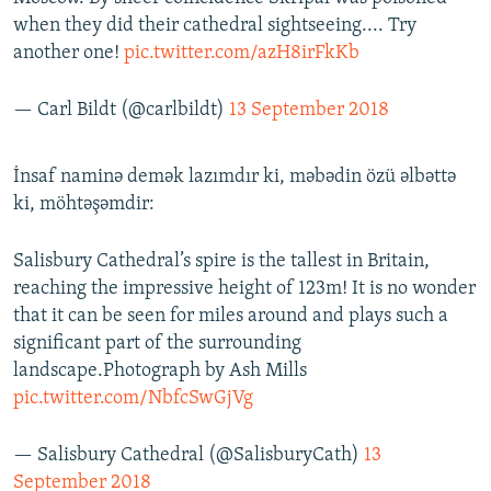
when they did their cathedral sightseeing.... Try
another one!
pic.twitter.com/azH8irFkKb
— Carl Bildt (@carlbildt)
13 September 2018
İnsaf naminə demək lazımdır ki, məbədin özü əlbəttə
ki, möhtəşəmdir:
Salisbury Cathedral’s spire is the tallest in Britain,
reaching the impressive height of 123m! It is no wonder
that it can be seen for miles around and plays such a
significant part of the surrounding
landscape.Photograph by Ash Mills
pic.twitter.com/NbfcSwGjVg
— Salisbury Cathedral (@SalisburyCath)
13
September 2018