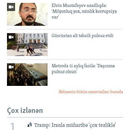
Elvin Mustafayev azadlıqda:
'Milyonluq yox, minlik korrupsiya
var'
Gürcüstan ali təhsili pulsuz etdi
Metroda 11 aylıq fasilə: 'Daşınma
pulsuz olsun'
Bölmənin bütün materialları burada
Çox izlənən
1
Tramp: İranla müharibə 'çox tezliklə'