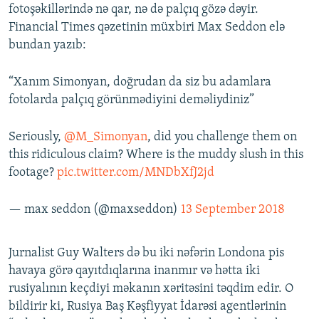
fotoşəkillərində nə qar, nə də palçıq gözə dəyir.
Financial Times qəzetinin müxbiri Max Seddon elə
bundan yazıb:
“Xanım Simonyan, doğrudan da siz bu adamlara
fotolarda palçıq görünmədiyini deməliydiniz”
Seriously,
@M_Simonyan
, did you challenge them on
this ridiculous claim? Where is the muddy slush in this
footage?
pic.twitter.com/MNDbXfJ2jd
— max seddon (@maxseddon)
13 September 2018
Jurnalist Guy Walters də bu iki nəfərin Londona pis
havaya görə qayıtdıqlarına inanmır və hətta iki
rusiyalının keçdiyi məkanın xəritəsini təqdim edir. O
bildirir ki, Rusiya Baş Kəşfiyyat İdarəsi agentlərinin