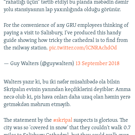
“rahatlığı üçün” tərtib etdiyi bu planda məbədin dəmir
yolu stansiyasının lap yaxınlığında olduğu görünür.
For the convenience of any GRU employees thinking of
paying a visit to Salisbury, I've produced this handy
guide showing how tricky the cathedral is to find from
the railway station.
pic.twitter.com/lCNRAchdOd
— Guy Walters (@guywalters)
13 September 2018
Walters yazır ki, bu iki nəfər müsahibədə ola bilsin
Skripalın evinin yanından keçdiklərini deyiblər: Amma
necə olub ki, pis hava onları daha uzaq olan həmin yerə
getməkdən məhrum etməyib.
The statement by the
#skripal
suspects is glorious. The
city was so 'covered in snow' that they couldn't walk 0.7