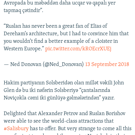
Avropada bu məbəddən daha ucqar və qapalı yer
tapmaq çətindir”.
“Ruslan has never been a great fan of Elias of
Dereham’s architecture, but I had to convince him that
you wouldn’t find a better example of a cloister in
Western Europe.”
pic.twitter.com/kROEcrXUEj
— Ned Donovan (@Ned_Donovan)
13 September 2018
Hakim partiyanın Solsberidən olan millət vəkili John
Glen də bu iki nəfərin Solsberiyə “çantalarında
Noviçokla cəmi iki günlüyə gəlmələrindən” yazır.
Delighted that Alexander Petrov and Ruslan Borishov
were able to see the world-class attractions that
#Salisbury
has to offer. But very strange to come all this