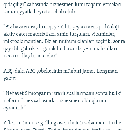
qidaçılığı” sahəsində biznesmen kimi təqdim etmələri
ümumiyyətlə heyrətə səbəb olub:
"Biz bazarı araşdırırıq, yeni bir şey axtarırıq – bioloji
aktiv qatqı materialları, amin turşuları, vitaminlər,
mikroelementlər…Biz ən mühüm olanları seçirik, sonra
qayıdıb gəlirik ki, görək bu bazarda yeni məhsulları
necə reallaşdırmaq olar”.
ABŞ-dakı ABC şəbəkəsinin müxbiri James Longman
yazır:
“Nəhayət Simonyanın israrlı suallarından sonra bu iki
nəfərin fitnes sahəsində biznesmen olduqlarını
öyrənirik”.
After an intense grilling over their involvement in the