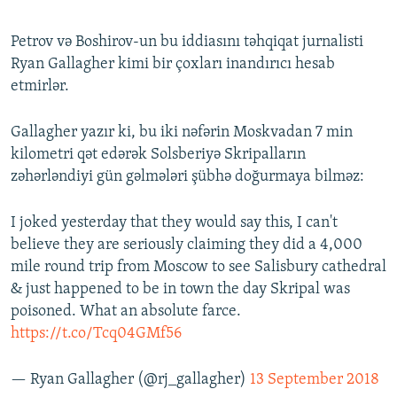
Petrov və Boshirov-un bu iddiasını təhqiqat jurnalisti
Ryan Gallagher kimi bir çoxları inandırıcı hesab
etmirlər.
Gallagher yazır ki, bu iki nəfərin Moskvadan 7 min
kilometri qət edərək Solsberiyə Skripalların
zəhərləndiyi gün gəlmələri şübhə doğurmaya bilməz:
I joked yesterday that they would say this, I can't
believe they are seriously claiming they did a 4,000
mile round trip from Moscow to see Salisbury cathedral
& just happened to be in town the day Skripal was
poisoned. What an absolute farce.
https://t.co/Tcq04GMf56
— Ryan Gallagher (@rj_gallagher)
13 September 2018