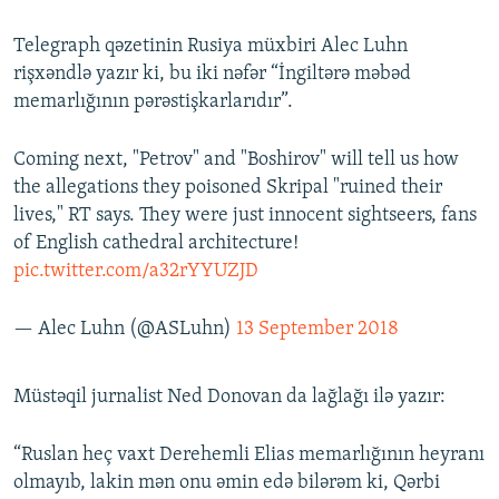
Telegraph qəzetinin Rusiya müxbiri Alec Luhn
rişxəndlə yazır ki, bu iki nəfər “İngiltərə məbəd
memarlığının pərəstişkarlarıdır”.
Coming next, "Petrov" and "Boshirov" will tell us how
the allegations they poisoned Skripal "ruined their
lives," RT says. They were just innocent sightseers, fans
of English cathedral architecture!
pic.twitter.com/a32rYYUZJD
— Alec Luhn (@ASLuhn)
13 September 2018
Müstəqil jurnalist Ned Donovan da lağlağı ilə yazır:
“Ruslan heç vaxt Derehemli Elias memarlığının heyranı
olmayıb, lakin mən onu əmin edə bilərəm ki, Qərbi