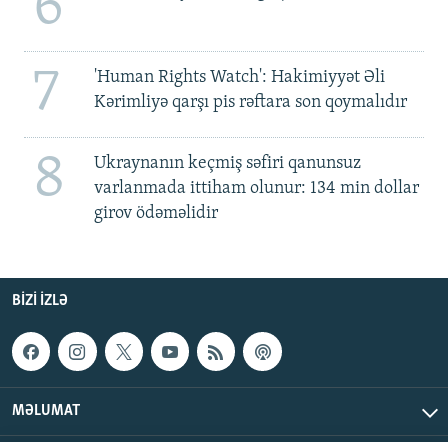
6
7
'Human Rights Watch': Hakimiyyət Əli
Kərimliyə qarşı pis rəftara son qoymalıdır
8
Ukraynanın keçmiş səfiri qanunsuz
varlanmada ittiham olunur: 134 min dollar
girov ödəməlidir
BIZI IZLƏ
MƏLUMAT