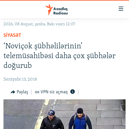
Keçid
linkləri
Əsas
2026, 08 Avqust, şənbə, Bakı vaxtı 12:07
məzmuna
GÜNDƏM
SIYASƏT
qayıt
#İZAHLA
Əsas
‘Noviçok şübhəlilərinin’
KORRUPSIOMETR
naviqasiyaya
telemüsahibəsi daha çox şübhələr
qayıt
#ƏSLINDƏ
doğurub
Axtarışa
FƏRQƏ BAX
keç
Sentyabr 13, 2018
QANUNI DOĞRU
Paylaş
VPN-siz açmaq
ARAŞDIRMA
MULTIMEDIA
RADIO ARXIV
VIDEO
HAQQIMIZDA
FOTOQALEREYA
OXU ZALI