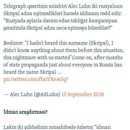
Telegraph qəzetinin müxbiri Alec Luhn iki rusiyalının
Skripal adını eşitmədikləri barədə iddiasını rədd edir:
“Rusiyada aylarla davam edən təbliğat kampaniyası
şəraitində Skripal adını necə eşitməyə bilərdilər?”
Boshirov: "I hadn't heard this surname (Skripal), I
didn't know anything about them before this situation,
this nightmare with us started"Come on, after months
of state propaganda just about everyone in Russia has
heard the name Skripal ...
pic.twitter.com/fImYXeAOq7
— Alec Luhn (@ASLuhn)
13 September 2018
İdman araşdırması?
Lakin iki şübhəlinin müsahibədə özlərini “idman