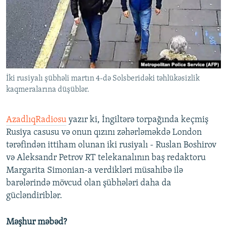
İNFOQRAFIKA
AZƏRBAYCAN ƏDƏBIYYATI KITABXANASI
MISSIYAMIZ
BIZI IZLƏ
KARIKATURA
İSLAM VƏ DEMOKRATIYA
PEŞƏ ETIKASI VƏ JURNALISTIKA STANDARTLARIMIZ
İZ - MƏDƏNIYYƏT PROQRAMI
MATERIALLARIMIZDAN ISTIFADƏ
AZADLIQRADIOSU MOBIL TELEFONUNUZDA
RFE/RL-in bütün saytları
İki rusiyalı şübhəli martın 4-də Solsberidəki təhlükəsizlik
BIZIMLƏ ƏLAQƏ
kaqmeralarına düşüblər.
XƏBƏR BÜLLETENLƏRIMIZ
AzadlıqRadiosu
yazır ki, İngiltərə torpağında keçmiş
Rusiya casusu və onun qızını zəhərləməkdə London
tərəfindən ittiham olunan iki rusiyalı - Ruslan Boshirov
və Aleksandr Petrov RT telekanalının baş redaktoru
Margarita Simonian-a verdikləri müsahibə ilə
barələrində mövcud olan şübhələri daha da
gücləndiriblər.
Məşhur məbəd?