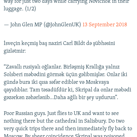
way for just two days while carrying Novichok in their
luggage. (1/2)
— John Glen MP (@JohnGlenUK)
13 September 2018
İsveçin keçmiş baş naziri Carl Bildt də şübhəsini
gizlətmir:
“Zavallı rusiyalı oğlanlar. Birləşmiş Krallığa yalnız
Solsberi məbədini görmək üçün gəlibmişlər. Onlar iki
gündə bura iki qısa səfər ediblər və Moskvaya
qayıdıblar. Tam təsadüfdür ki, Skripal da onlar məbədi
gəzərkən zəhərlənib…Daha ağllı bir şey uydurun”.
Poor Russian guys. Just flies to UK and want to see
nothing there but the cathedral in Salisbury. Do two
very quick trips there and then immediately fly back to
Moscow. By sheer coincidence Skripal was poisoned