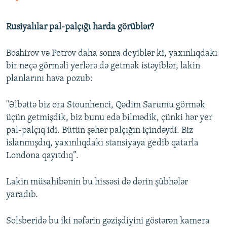
Rusiyalılar pal-palçığı harda görüblər?
Boshirov və Petrov daha sonra deyiblər ki, yaxınlıqdakı
bir neçə görməli yerlərə də getmək istəyiblər, lakin
planlarını hava pozub:
"Əlbəttə biz ora Stounhenci, Qədim Sarumu görmək
üçün getmişdik, biz bunu edə bilmədik, çünki hər yer
pal-palçıq idi. Bütün şəhər palçığın içindəydi. Biz
islanmışdıq, yaxınlıqdakı stansiyaya gedib qatarla
Londona qayıtdıq”.
Lakin müsahibənin bu hissəsi də dərin şübhələr
yaradıb.
Solsberidə bu iki nəfərin gəzişdiyini göstərən kamera