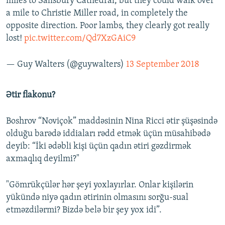
miles to Salisbury Cathedral, but they could walk over
a mile to Christie Miller road, in completely the
opposite direction. Poor lambs, they clearly got really
lost!
pic.twitter.com/Qd7XzGAiC9
— Guy Walters (@guywalters)
13 September 2018
Ətir flakonu?
Boshrov “Noviçok” maddəsinin Nina Ricci ətir şüşəsində
olduğu barədə iddiaları rədd etmək üçün müsahibədə
deyib: “İki ədəbli kişi üçün qadın ətiri gəzdirmək
axmaqlıq deyilmi?"
"Gömrükçülər hər şeyi yoxlayırlar. Onlar kişilərin
yükündə niyə qadın ətirinin olmasını sorğu-sual
etməzdilərmi? Bizdə belə bir şey yox idi”.