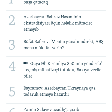
başa çatacaq
2
Azərbaycan Bəhruz Həsənlinin
ekstradisiyası üçün hələlik müraciət
etməyib
3
Rüfət Səfərov: 'Mənim günahımdır ki, ABŞ
mənə mükafat verib?'
4
'Guya Əli Kərimliyə 850 min göndərib' –
keçmiş mühafizəçi tutuldu, Bakıya verilə
bilər
5
Bayramov: Azərbaycan Ukraynaya qaz
tədarük etməyə hazırdır
Zamin Salayev azadlığa çıxıb