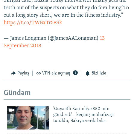
Skripal case, Russia Today interviewer finally gets the
truth out of the suspects on what they do fora living"To
cut a long story short, we are in the fitness industry."
https://t.co/TWBxTr5eSk
— James Longman (@JamesAALongman)
13
September 2018
Paylaş
VPN-siz açmaq
Bizi izlə
Gündəm
'Guya Əli Kərimliyə 850 min
göndərib' – keçmiş mühafizəçi
tutuldu, Bakıya verilə bilər