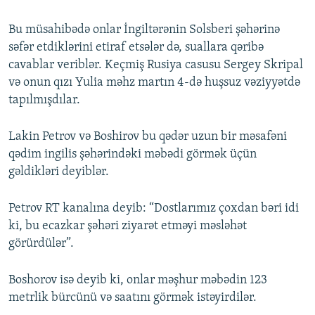
Bu müsahibədə onlar İngiltərənin Solsberi şəhərinə
səfər etdiklərini etiraf etsələr də, suallara qəribə
cavablar veriblər. Keçmiş Rusiya casusu Sergey Skripal
və onun qızı Yulia məhz martın 4-də huşsuz vəziyyətdə
tapılmışdılar.
Lakin Petrov və Boshirov bu qədər uzun bir məsafəni
qədim ingilis şəhərindəki məbədi görmək üçün
gəldikləri deyiblər.
Petrov RT kanalına deyib: “Dostlarımız çoxdan bəri idi
ki, bu ecazkar şəhəri ziyarət etməyi məsləhət
görürdülər”.
Boshorov isə deyib ki, onlar məşhur məbədin 123
metrlik bürcünü və saatını görmək istəyirdilər.