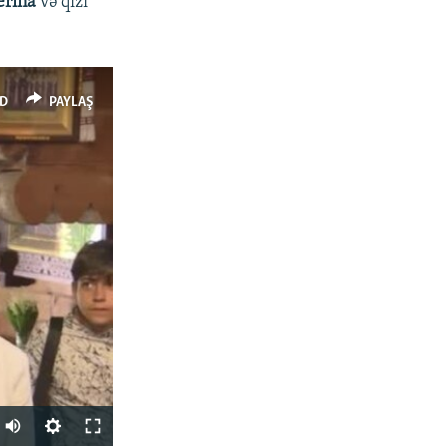
erina
və qızı
D
PAYLAŞ
Auto