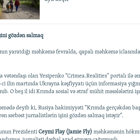
işini gözdən salmaq
nın yaratdığı məhkəmə fevralda, qapalı məhkəmə iclasınd
 vətəndaşı olan Yesipenko “Crimea.Realities” portalı ilə ə
1-ci ilin martında Ukrayna kəşfiyyatı üçün informasiya yığ
nıb. O beş il idi Krımda sosial və ətraf mühit məsələlərini iş
əmədə deyib ki, Rusiya hakimiyyəti “Krımda gerçəkdən baş
ən sərbəst jurnalistlərin işini gözdən salmaq istəyir”.
unun Prezidenti
Ceymi Flay (Jamie Fly)
məhkəmənin hökm
andırmış, jurnalisti dərhal azad etməyə çağırmışdı.