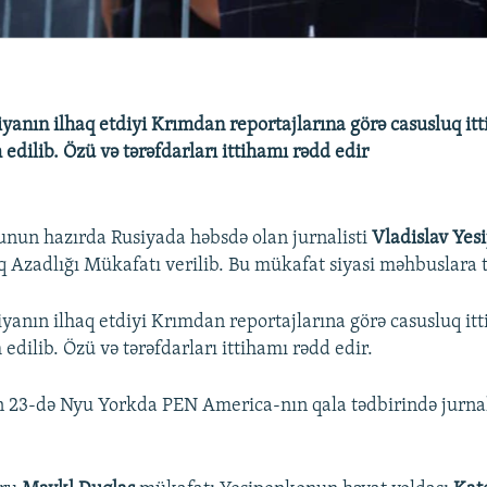
anın ilhaq etdiyi Krımdan reportajlarına görə casusluq itti
dilib. Özü və tərəfdarları ittihamı rədd edir
nun hazırda Rusiyada həbsdə olan jurnalisti
Vladislav Yes
Azadlığı Mükafatı verilib. Bu mükafat siyasi məhbuslara 
anın ilhaq etdiyi Krımdan reportajlarına görə casusluq itti
dilib. Özü və tərəfdarları ittihamı rədd edir.
23-də Nyu Yorkda PEN America-nın qala tədbirində jurnal