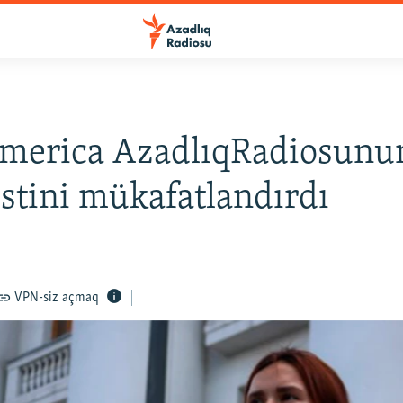
merica AzadlıqRadiosunu
istini mükafatlandırdı
VPN-siz açmaq