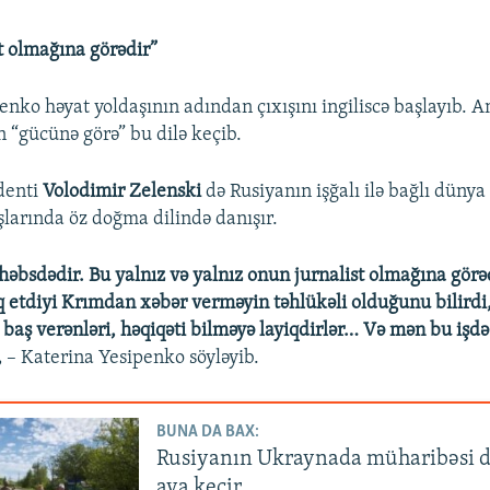
EMBED
t olmağına görədir”
enko həyat yoldaşının adından çıxışını ingiliscə başlayıb
n “gücünə görə” bu dilə keçib.
Auto
240p
360p
480p
denti
Volodimir Zelenski
də Rusiyanın işğalı ilə bağlı dünya 
720p
1080p
şlarında öz doğma dilində danışır.
həbsdədir. Bu yalnız və yalnız onun jurnalist olmağına görəd
q etdiyi Krımdan xəbər verməyin təhlükəli olduğunu bilir
r baş verənləri, həqiqəti bilməyə layiqdirlər… Və mən bu işd
,
– Katerina Yesipenko söyləyib.
BUNA DA BAX:
Rusiyanın Ukraynada müharibəsi 
aya keçir