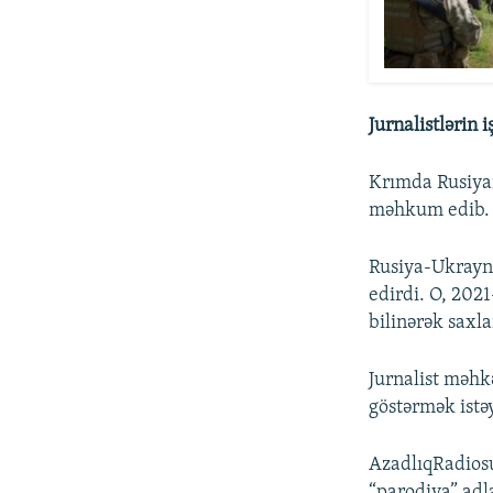
Jurnalistlərin 
Krımda Rusiya
məhkum edib.
Rusiya-Ukrayna
edirdi. O, 202
bilinərək saxla
Jurnalist məhk
göstərmək istəy
AzadlıqRadios
“parodiya” adl