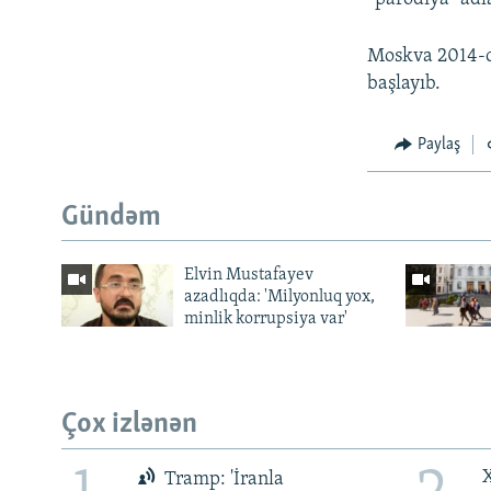
Moskva 2014-cü
başlayıb.
Paylaş
Gündəm
Elvin Mustafayev
azadlıqda: 'Milyonluq yox,
minlik korrupsiya var'
Çox izlənən
X
Tramp: 'İranla