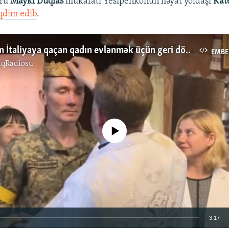
oru
Maykl Duqlas
mükafatı Yesipenkonun həyat yoldaşı
Kat
qdim edib
.
Mariupoldan İtaliyaya qaçan qadın evlənmək üçün geri dönüb
EMBE
ıqRadiosu
No media source currently available
3:17