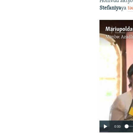
Hollivud akty
Stefaniya
ya
tə
Mənbə:
Azadl
0:00