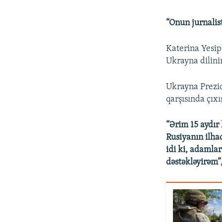
“Onun jurnalis
Katerina Yesip
Ukrayna dilini
Ukrayna Prezi
qarşısında çıxı
“Ərim 15 aydır 
Rusiyanın ilha
idi ki, adamla
dəstəkləyirəm”