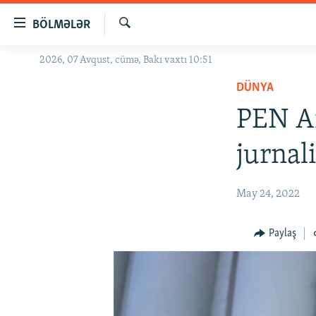
Keçid
BÖLMƏLƏR
linkləri
Axtar
Əsas
2026, 07 Avqust, cümə, Bakı vaxtı 10:51
GÜNDƏM
məzmuna
DÜNYA
#İZAHLA
qayıt
Əsas
PEN A
KORRUPSIOMETR
naviqasiyaya
#ƏSLINDƏ
qayıt
jurnal
Axtarışa
FƏRQƏ BAX
keç
QANUNI DOĞRU
May 24, 2022
ARAŞDIRMA
Paylaş
MULTIMEDIA
RADIO ARXIV
VIDEO
HAQQIMIZDA
FOTOQALEREYA
OXU ZALI