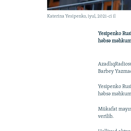
Katerina Yesipenko, iyul, 2021-ci il
Yesipenko Rusiy
həbsə məhkum e
AzadlıqRadiosu
Barbey Yazmaq 
Yesipenko Rusiy
həbsə məhkum e
Mükafat mayın 
verilib.