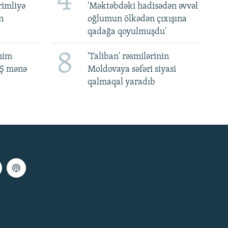
4
rimliyə
'Məktəbdəki hadisədən əvvəl
n
oğlumun ölkədən çıxışına
qadağa qoyulmuşdu'
8
ənim
'Taliban' rəsmilərinin
BŞ mənə
Moldovaya səfəri siyasi
qalmaqal yaradıb