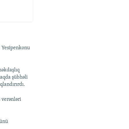
a Yesipenkonu
məkdaşlıq
maqda şübhəli
ıqlandırırdı.
 verənləri
ünü