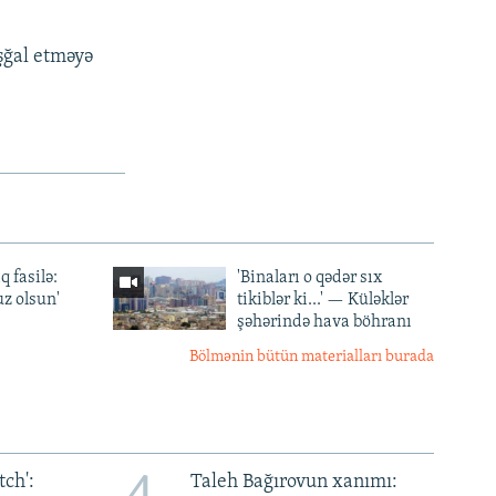
işğal etməyə
q fasilə:
'Binaları o qədər sıx
z olsun'
tikiblər ki...' — Küləklər
şəhərində hava böhranı
Bölmənin bütün materialları burada
ch':
Taleh Bağırovun xanımı: