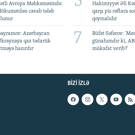
3
qətli Avropa Məhkəməsində:
Hakimiyyət Əli Kə
Hökumətdən cavab tələb
qarşı pis rəftara so
olunur
qoymalıdır
7
Bayramov: Azərbaycan
Rüfət Səfərov: 'M
Ukraynaya qaz tədarük
günahımdır ki, A
tməyə hazırdır
mükafat verib?'
BIZI IZLƏ