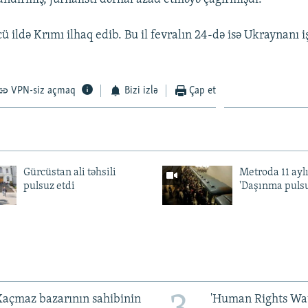
 ildə Krımı ilhaq edib. Bu il fevralın 24-də isə Ukraynanı 
VPN-siz açmaq
Bizi izlə
Çap et
Gürcüstan ali təhsili
Metroda 11 aylı
pulsuz etdi
'Daşınma pulsu
açmaz bazarının sahibinin
'Human Rights Wat