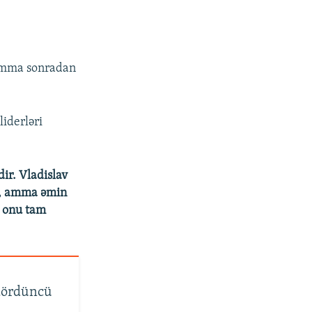
240p
PAYLAŞ
360p
480p
. Amma sonradan
720p
1080p
liderləri
px
en
ir. Vladislav
di, amma əmin
ə onu tam
dördüncü