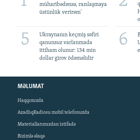
1
2
müharibədənsə, razılaşmaya
üstünlük verirəm'
5
6
Ukraynanın keçmiş səfiri
qanunsuz varlanmada
ittiham olunur: 134 min
e
dollar girov ödəməlidir
MƏLUMAT
Haqqımızda
AzadlıqRadiosu mobil telefonuzda
Materiallarımızdan istifadə
BIZI IZLƏ
Bizimlə əlaqə