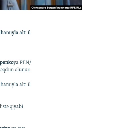
hamıyla altı il
ipenko
ya PEN/
təqdim olunur.
hamıyla altı il
istə qiyabi