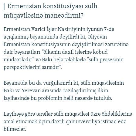
Ermənistan konstitusiyası sülh
müqaviləsinə maneədirmi?
Ermənistan Xarici İşlər Nazirliyinin iyunun 7-də
açıqlanmış bəyanatında deyilirdi ki, Əliyevin
Ermənistan konstitusiyasının dəyişdirilməsi zərurətinə
dair bəyanatları “ölkənin daxil işlərinə kobud
müdaxilədir” və Bakı belə tələblərlə “sülh prosesinin
perspektivlərini sarsıdır”.
Bəyanatda bu da vurğulanırdı ki, sülh müqaviləsinin
Bakı və Yerevan arasında razılaşdırılmış ilkin
layihəsində bu problemin həlli nəzərdə tutulub.
Layihəyə görə tərəflər sülh müqaviləsi üzrə öhdəliklərinə
əməl etməmək üçün daxili qanunverciliyə istinad edə
bilməzlər.