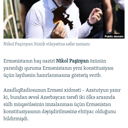
İNFOQRAFIKA
AZƏRBAYCAN ƏDƏBIYYATI KITABXANASI
MISSIYAMIZ
BIZI IZLƏ
KARIKATURA
İSLAM VƏ DEMOKRATIYA
PEŞƏ ETIKASI VƏ JURNALISTIKA STANDARTLARIMIZ
İZ - MƏDƏNIYYƏT PROQRAMI
MATERIALLARIMIZDAN ISTIFADƏ
AZADLIQRADIOSU MOBIL TELEFONUNUZDA
RFE/RL-in bütün saytları
Nikol Paşinyan Sünik vilayətinə səfər zamanı
BIZIMLƏ ƏLAQƏ
XƏBƏR BÜLLETENLƏRIMIZ
Ermənistanın baş naziri
Nikol Paşinyan
özünün
yaratdığı quruma Ermənistanın yeni konstitusiyası
üçün layihənin hazırlanmasına göstəriş verib.
AzadlıqRadiosunun Erməni xidməti – Azatutyun yazır
ki, bundan əvvəl Azərbaycan tərəfi iki ölkə arasında
sülh müqaviləsinin imzalanması üçün Ermənistan
konstitusiyasının dəyişdirilməsinə ehtiyac olduğunu
bildirmişdi.