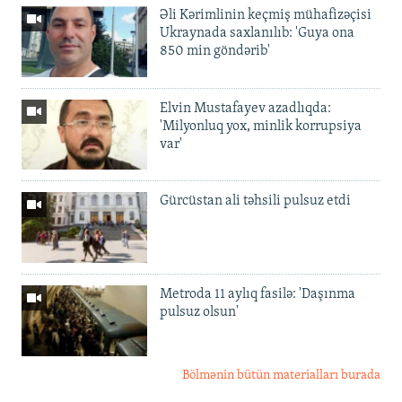
Əli Kərimlinin keçmiş mühafizəçisi
Ukraynada saxlanılıb: 'Guya ona
850 min göndərib'
Elvin Mustafayev azadlıqda:
'Milyonluq yox, minlik korrupsiya
var'
Gürcüstan ali təhsili pulsuz etdi
Metroda 11 aylıq fasilə: 'Daşınma
pulsuz olsun'
Bölmənin bütün materialları burada