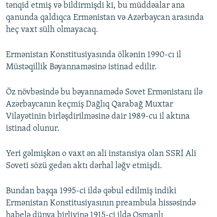
tənqid etmiş və bildirmişdi ki, bu müddəalar ana
qanunda qaldıqca Ermənistan və Azərbaycan arasında
heç vaxt sülh olmayacaq.
Ermənistan Konstitusiyasında ölkənin 1990-cı il
Müstəqillik Bəyannaməsinə istinad edilir.
Öz növbəsində bu bəyannamədə Sovet Ermənistanı ilə
Azərbaycanın keçmiş Dağlıq Qarabağ Muxtar
Vilayətinin birləşdirilməsinə dair 1989-cu il aktına
istinad olunur.
Yeri gəlmişkən o vaxt ən ali instansiya olan SSRİ Ali
Soveti sözü gedən aktı dərhal ləğv etmişdi.
Bundan başqa 1995-ci ildə qəbul edilmiş indiki
Ermənistan Konstitusiyasının preambula hissəsində
habelə dünya birliyinə 1915-ci ildə Osmanlı