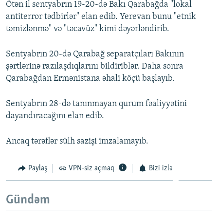
Ötən il sentyabrın 19-20-də Bakı Qarabağda "lokal
antiterror tədbirlər" elan edib. Yerevan bunu "etnik
təmizlənmə" və "təcavüz" kimi dəyərləndirib.
Sentyabrın 20-də Qarabağ separatçıları Bakının
şərtlərinə razılaşdıqlarını bildiriblər. Daha sonra
Qarabağdan Ermənistana əhali köçü başlayıb.
Sentyabrın 28-də tanınmayan qurum fəaliyyətini
dayandıracağını elan edib.
Ancaq tərəflər sülh sazişi imzalamayıb.
Paylaş
VPN-siz açmaq
Bizi izlə
Gündəm