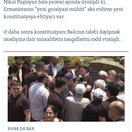
Nikol Paşinyan hələ yanvar ayında demişdi ki,
Ermənistanın “yeni geosiyasi mühiti” əks etdirən yeni
konstitusiyaya ehtiyacı var.
O daha sonra konstitusiyanı Bakının tələbi dəyişmək
istədiyinə dair müxalifətin tənqidlərini rədd etmişdi.
BUNA DA BAX: