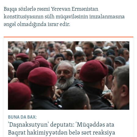
Başqa sözlərlə rəsmi Yerevan Ermənistan
konstitusiyasının sülh müqaviləsinin imzalanmasına
əngəl olmadığında israr edir.
BUNA DA BAX:
'Daşnaksutyun' deputatı: 'Müqəddəs ata
Baqrat hakimiyyətdən belə sərt reaksiya