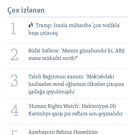
Çox izlənən
1
Tramp: İranla müharibə 'çox tezliklə'
başa çatacaq
2
Rüfət Səfərov: 'Mənim günahımdır ki, ABŞ
mənə mükafat verib?'
3
Taleh Bağırovun xanımı: 'Məktəbdəki
hadisədən əvvəl oğlumun ölkədən çıxışına
qadağa qoyulmuşdu'
4
'Human Rights Watch': Hakimiyyət Əli
Kərimliyə qarşı pis rəftara son qoymalıdır
Azərbaycan Bəhruz Həsənlinin