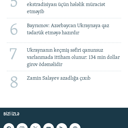
5
ekstradisiyası üçün hələlik müraciət
etməyib
6
Bayramov: Azərbaycan Ukraynaya qaz
tədarük etməyə hazırdır
7
Ukraynanın keçmiş səfiri qanunsuz
varlanmada ittiham olunur: 134 min dollar
girov ödəməlidir
8
Zamin Salayev azadlığa çıxıb
BIZI IZLƏ