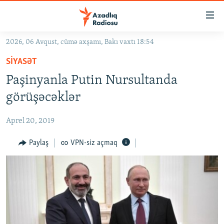
Keçid
linkləri
Əsas
2026, 06 Avqust, cümə axşamı, Bakı vaxtı 18:54
məzmuna
GÜNDƏM
SIYASƏT
qayıt
#İZAHLA
Əsas
Paşinyanla Putin Nursultanda
KORRUPSIOMETR
naviqasiyaya
görüşəcəklər
qayıt
#ƏSLINDƏ
Axtarışa
Aprel 20, 2019
FƏRQƏ BAX
keç
QANUNI DOĞRU
Paylaş
VPN-siz açmaq
ARAŞDIRMA
MULTIMEDIA
RADIO ARXIV
VIDEO
HAQQIMIZDA
FOTOQALEREYA
OXU ZALI