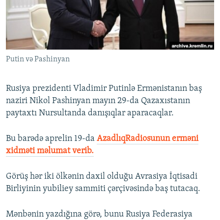
İNFOQRAFIKA
AZƏRBAYCAN ƏDƏBIYYATI KITABXANASI
MISSIYAMIZ
BIZI IZLƏ
KARIKATURA
İSLAM VƏ DEMOKRATIYA
PEŞƏ ETIKASI VƏ JURNALISTIKA STANDARTLARIMIZ
İZ - MƏDƏNIYYƏT PROQRAMI
MATERIALLARIMIZDAN ISTIFADƏ
Putin və Pashinyan
AZADLIQRADIOSU MOBIL TELEFONUNUZDA
RFE/RL-in bütün saytları
BIZIMLƏ ƏLAQƏ
Rusiya prezidenti Vladimir Putinlə Ermənistanın baş
XƏBƏR BÜLLETENLƏRIMIZ
naziri Nikol Pashinyan mayın 29-da Qazaxıstanın
paytaxtı Nursultanda danışıqlar aparacaqlar.
Bu barədə aprelin 19-da
AzadlıqRadiosunun erməni
xidməti məlumat verib.
Görüş hər iki ölkənin daxil olduğu Avrasiya İqtisadi
Birliyinin yubiliey sammiti çərçivəsində baş tutacaq.
Mənbənin yazdığına görə, bunu Rusiya Federasiya