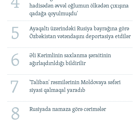
4
hadisədən əvvəl oğlumun ölkədən çıxışına
qadağa qoyulmuşdu'
5
Ayaqaltı üzərindəki Rusiya bayrağına görə
Özbəkistan vətəndaşını deportasiya etdilər
6
Əli Kərimlinin saxlanma şəraitinin
ağırlaşdırıldığı bildirilir
7
'Taliban' rəsmilərinin Moldovaya səfəri
siyasi qalmaqal yaradıb
8
Rusiyada namaza görə cərimələr