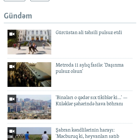
Gündəm
Gürcüstan ali təhsili pulsuz etdi
Metroda 11 aylıq fasilə: 'Daşınma
pulsuz olsun'
'Binaları o qədər sıx tikiblər ki...' —
Küləklər şəhərində hava böhranı
Şabran kəndlilərinin harayı:
'Məcburuq ki, heyvanları satıb