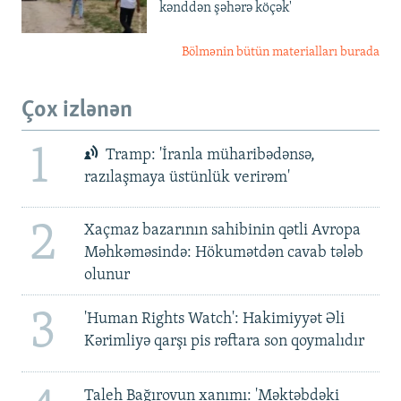
kənddən şəhərə köçək'
Bölmənin bütün materialları burada
Çox izlənən
1
Tramp: 'İranla müharibədənsə,
razılaşmaya üstünlük verirəm'
2
Xaçmaz bazarının sahibinin qətli Avropa
Məhkəməsində: Hökumətdən cavab tələb
olunur
3
'Human Rights Watch': Hakimiyyət Əli
Kərimliyə qarşı pis rəftara son qoymalıdır
Taleh Bağırovun xanımı: 'Məktəbdəki