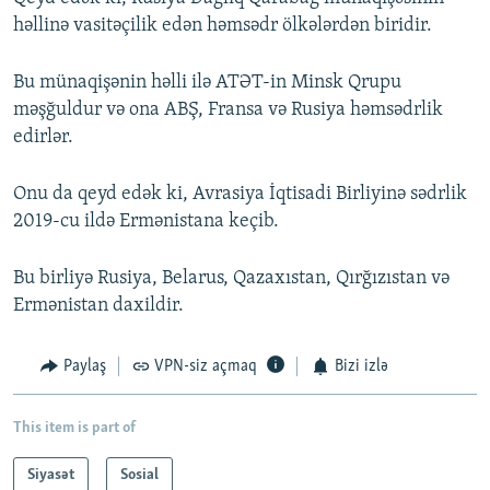
həllinə vasitəçilik edən həmsədr ölkələrdən biridir.
Bu münaqişənin həlli ilə ATƏT-in Minsk Qrupu
məşğuldur və ona ABŞ, Fransa və Rusiya həmsədrlik
edirlər.
Onu da qeyd edək ki, Avrasiya İqtisadi Birliyinə sədrlik
2019-cu ildə Ermənistana keçib.
Bu birliyə Rusiya, Belarus, Qazaxıstan, Qırğızıstan və
Ermənistan daxildir.
Paylaş
VPN-siz açmaq
Bizi izlə
This item is part of
Siyasət
Sosial