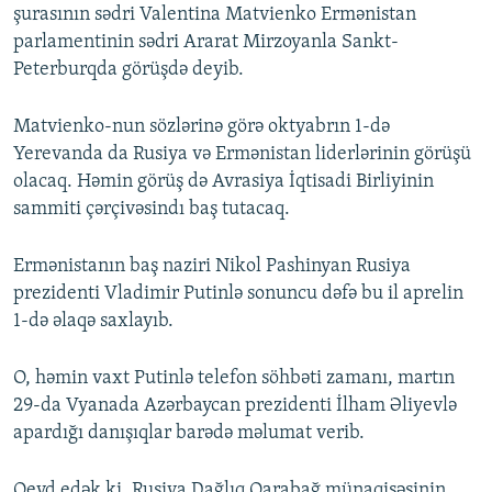
şurasının sədri Valentina Matvienko Ermənistan
parlamentinin sədri Ararat Mirzoyanla Sankt-
Peterburqda görüşdə deyib.
Matvienko-nun sözlərinə görə oktyabrın 1-də
Yerevanda da Rusiya və Ermənistan liderlərinin görüşü
olacaq. Həmin görüş də Avrasiya İqtisadi Birliyinin
sammiti çərçivəsindı baş tutacaq.
Ermənistanın baş naziri Nikol Pashinyan Rusiya
prezidenti Vladimir Putinlə sonuncu dəfə bu il aprelin
1-də əlaqə saxlayıb.
O, həmin vaxt Putinlə telefon söhbəti zamanı, martın
29-da Vyanada Azərbaycan prezidenti İlham Əliyevlə
apardığı danışıqlar barədə məlumat verib.
Qeyd edək ki, Rusiya Dağlıq Qarabağ münaqişəsinin