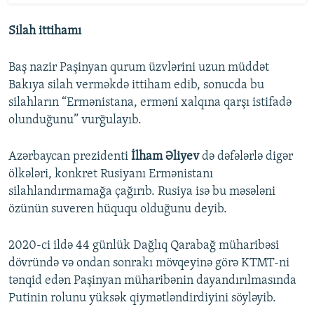
Silah ittihamı
Baş nazir Paşinyan qurum üzvlərini uzun müddət
Bakıya silah verməkdə ittiham edib, sonucda bu
silahların “Ermənistana, erməni xalqına qarşı istifadə
olunduğunu” vurğulayıb.
Azərbaycan prezidenti
İlham Əliyev
də dəfələrlə digər
ölkələri, konkret Rusiyanı Ermənistanı
silahlandırmamağa çağırıb. Rusiya isə bu məsələni
özünün suveren hüququ olduğunu deyib.
2020-ci ildə 44 günlük Dağlıq Qarabağ müharibəsi
dövründə və ondan sonrakı mövqeyinə görə KTMT-ni
tənqid edən Paşinyan müharibənin dayandırılmasında
Putinin rolunu yüksək qiymətləndirdiyini söyləyib.