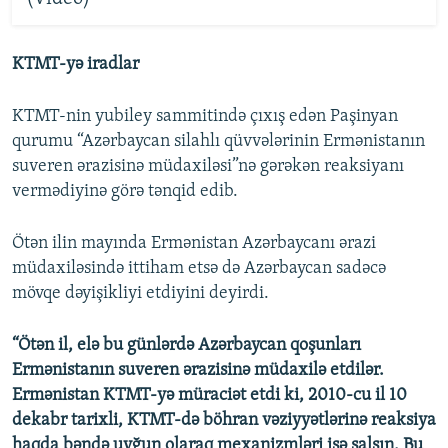
KTMT-yə iradlar
KTMT-nin yubiley sammitində çıxış edən Paşinyan
qurumu “Azərbaycan silahlı qüvvələrinin Ermənistanın
suveren ərazisinə müdaxiləsi”nə gərəkən reaksiyanı
vermədiyinə görə tənqid edib.
Ötən ilin mayında Ermənistan Azərbaycanı ərazi
müdaxiləsində ittiham etsə də Azərbaycan sadəcə
mövqe dəyişikliyi etdiyini deyirdi.
“Ötən il, elə bu günlərdə Azərbaycan qoşunları
Ermənistanın suveren ərazisinə müdaxilə etdilər.
Ermənistan KTMT-yə müraciət etdi ki, 2010-cu il 10
dekabr tarixli, KTMT-də böhran vəziyyətlərinə reaksiya
haqda bəndə uyğun olaraq mexanizmləri işə salsın. Bu