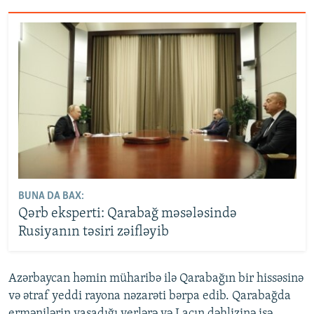
BUNA DA BAX:
Qərb eksperti: Qarabağ məsələsində
Rusiyanın təsiri zəifləyib
Azərbaycan həmin müharibə ilə Qarabağın bir hissəsinə
və ətraf yeddi rayona nəzarəti bərpa edib. Qarabağda
ermənilərin yaşadığı yerlərə və Laçın dəhlizinə isə