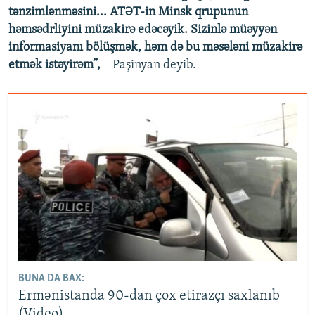
tənzimlənməsini... ATƏT-in Minsk qrupunun
həmsədrliyini müzakirə edəcəyik. Sizinlə müəyyən
informasiyanı bölüşmək, həm də bu məsələni müzakirə
etmək istəyirəm”,
– Paşinyan deyib.
BUNA DA BAX:
Ermənistanda 90-dan çox etirazçı saxlanıb
(Video)