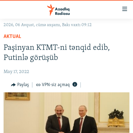
Keçid
linkləri
Əsas
2026, 06 Avqust, cümə axşamı, Bakı vaxtı 09:12
məzmuna
GÜNDƏM
AKTUAL
qayıt
#İZAHLA
Əsas
Paşinyan KTMT-ni tənqid edib,
KORRUPSIOMETR
naviqasiyaya
Putinlə görüşüb
qayıt
#ƏSLINDƏ
Axtarışa
May 17, 2022
FƏRQƏ BAX
keç
QANUNI DOĞRU
Paylaş
VPN-siz açmaq
ARAŞDIRMA
MULTIMEDIA
RADIO ARXIV
VIDEO
HAQQIMIZDA
FOTOQALEREYA
OXU ZALI