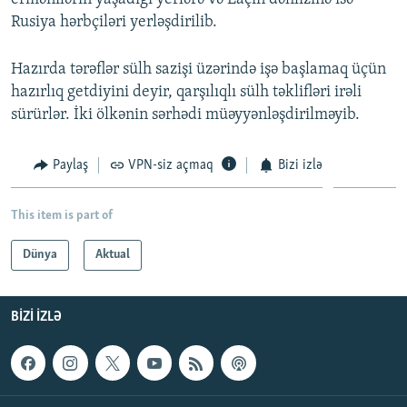
Rusiya hərbçiləri yerləşdirilib.
Hazırda tərəflər sülh sazişi üzərində işə başlamaq üçün
hazırlıq getdiyini deyir, qarşılıqlı sülh təklifləri irəli
sürürlər. İki ölkənin sərhədi müəyyənləşdirilməyib.
Paylaş
VPN-siz açmaq
Bizi izlə
This item is part of
Dünya
Aktual
BIZI IZLƏ