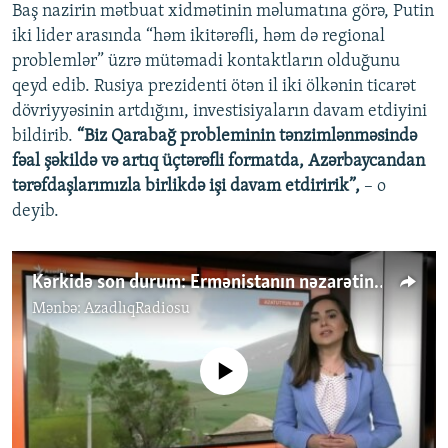
Baş nazirin mətbuat xidmətinin məlumatına görə, Putin
iki lider arasında “həm ikitərəfli, həm də regional
problemlər” üzrə mütəmadi kontaktların olduğunu
qeyd edib. Rusiya prezidenti ötən il iki ölkənin ticarət
dövriyyəsinin artdığını, investisiyaların davam etdiyini
bildirib.
“Biz Qarabağ probleminin tənzimlənməsində
fəal şəkildə və artıq üçtərəfli formatda, Azərbaycandan
tərəfdaşlarımızla birlikdə işi davam etdiririk”,
– o
deyib.
Kərkidə son durum: Ermənistanın nəzarətində olan kənddən reportaj
Mənbə:
AzadlıqRadiosu
No media source currently available