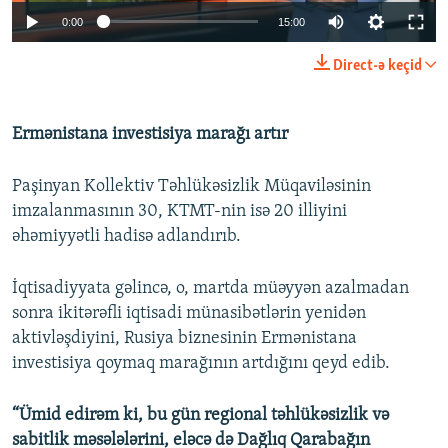
Auto
0:00
15:00
240p
Direct-ə keçid
360p
Auto
240p
360p
480p
480p
Ermənistana investisiya marağı artır
720p
720p
1080p
Paşinyan Kollektiv Təhlükəsizlik Müqaviləsinin
1080p
imzalanmasının 30, KTMT-nin isə 20 illiyini
əhəmiyyətli hadisə adlandırıb.
İqtisadiyyata gəlincə, o, martda müəyyən azalmadan
sonra ikitərəfli iqtisadi münasibətlərin yenidən
aktivləşdiyini, Rusiya biznesinin Ermənistana
investisiya qoymaq marağının artdığını qeyd edib.
“Ümid edirəm ki, bu gün regional təhlükəsizlik və
sabitlik məsələlərini, eləcə də Dağlıq Qarabağın