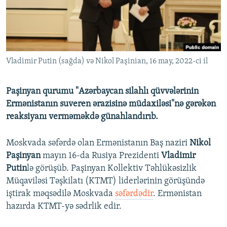
İNFOQRAFIKA
AZƏRBAYCAN ƏDƏBIYYATI KITABXANASI
MISSIYAMIZ
BIZI IZLƏ
KARIKATURA
İSLAM VƏ DEMOKRATIYA
PEŞƏ ETIKASI VƏ JURNALISTIKA STANDARTLARIMIZ
İZ - MƏDƏNIYYƏT PROQRAMI
MATERIALLARIMIZDAN ISTIFADƏ
Vladimir Putin (sağda) və Nikol Paşinian, 16 may, 2022-ci il
AZADLIQRADIOSU MOBIL TELEFONUNUZDA
RFE/RL-in bütün saytları
BIZIMLƏ ƏLAQƏ
Paşinyan qurumu "Azərbaycan silahlı qüvvələrinin
XƏBƏR BÜLLETENLƏRIMIZ
Ermənistanın suveren ərazisinə müdaxiləsi"nə gərəkən
reaksiyanı verməməkdə günahlandırıb.
Moskvada səfərdə olan Ermənistanın Baş naziri
Nikol
Paşinyan
mayın 16-da Rusiya Prezidenti
Vladimir
Putin
lə görüşüb. Paşinyan Kollektiv Təhlükəsizlik
Müqaviləsi Təşkilatı (KTMT) liderlərinin görüşündə
iştirak məqsədilə Moskvada
səfərdədir
. Ermənistan
hazırda KTMT-yə sədrlik edir.