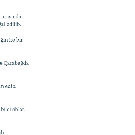
360p
480p
n arasında
720p
al edilib.
1080p
ın isə bir
px
en
 və Qarabağda
an edib.
bildiriblər.
ib.