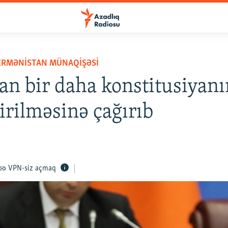
ERMƏNISTAN MÜNAQIŞƏSI
an bir daha konstitusiyanı
irilməsinə çağırıb
VPN-siz açmaq