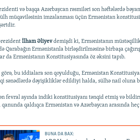
zidenti və başqa Azərbaycan rəsmiləri son həftələrdə bəyan e
sülh müqaviləsinin imzalanması üçün Ermənistan konstitusi
şərtdir.
prezident
İlham Əliyev
demişdi ki, Ermənistanın müstəqilli
 Qarabağın Ermənistanla birləşdirilməsinə birbaşa çağırış
lar da Ermənistanın Konstitusiyasında öz əksini tapıb.
 görə, bu iddialara son qoyulduğu, Ermənistan Konstitusiya
 sənədlərdə dəyişikliklər edildiyi halda, sülhə nail oluna bi
n fevral ayında indiki konstitusiyanı tənqid etmiş və bildir
 qanunda qaldıqca Ermənistan və Azərbaycan arasında heç 
BUNA DA BAX: