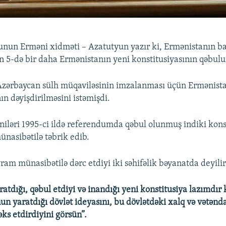
nun Erməni xidməti – Azatutyun yazır ki, Ermənistanın ba
n 5-də bir daha Ermənistanın yeni konstitusiyasının qəbulu
Azərbaycan sülh müqaviləsinin imzalanması üçün Ermənist
ın dəyişdirilməsini istəmişdi.
niləri 1995-ci ildə referendumda qəbul olunmuş indiki kons
nasibətilə təbrik edib.
ram münasibətilə dərc etdiyi iki səhifəlik bəyanatda deyilir
ratdığı, qəbul etdiyi və inandığı yeni konstitusiya lazımdır 
un yaratdığı dövlət ideyasını, bu dövlətdəki xalq və vətənd
ks etdirdiyini görsün”.