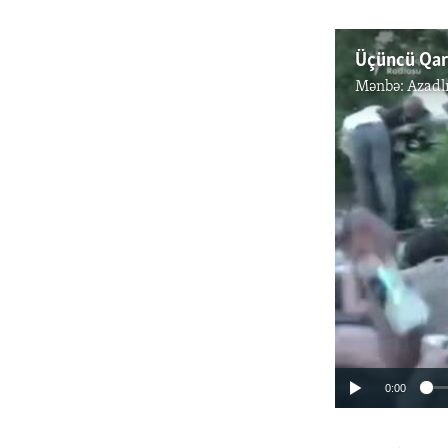
Mənbə:
Azadl
0:00