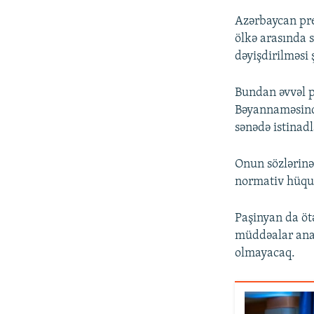
Azərbaycan pre
ölkə arasında 
dəyişdirilməsi 
Bundan əvvəl 
Bəyannaməsində
sənədə istinad
Onun sözlərinə
normativ hüquqi
Paşinyan da ötə
müddəalar ana
olmayacaq.