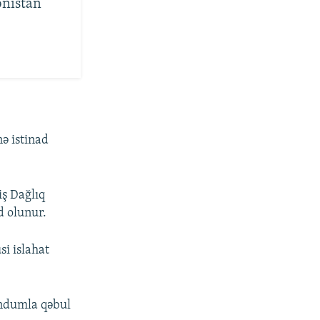
nistan
ə istinad
ş Dağlıq
d olunur.
si islahat
endumla qəbul