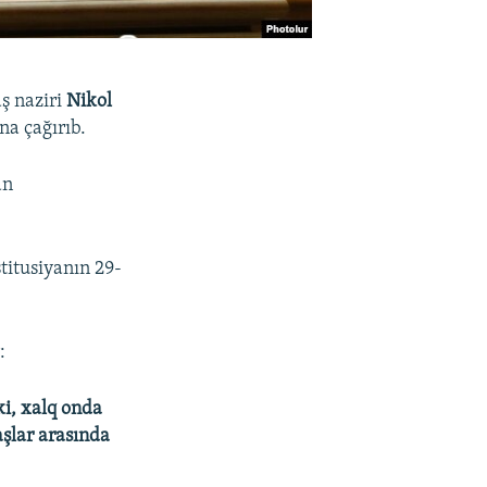
ş naziri
Nikol
na çağırıb.
an
titusiyanın 29-
:
ki, xalq onda
aşlar arasında