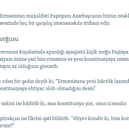
Ermənistan müxalifəti Paşinyanı Azərbaycanın bütün istəkl
əvəzində heç bir qarşılıq istəməməkdə ittiham edir.
sorğusu
evanın küçələrində apardığı ayaqüstü kiçik sorğu Paşinya
usiyanı özünə yad hiss etməsinə və yeni konstitusiyaya istəm
stəyin az olduğunu göstərib.
 edən bir qadın deyib ki, “Ermənistana yeni liderlik lazımd
onstitusiyaya ehtiyac olub-olmadığını desin”.
 sakini isə bildirib ki, əsas konstitusiya yox, onun icrasıdır.
tirakçısı isə fikrini qəti bildirib: “Əliyev kimdir ki, bizə ko
etsin?”