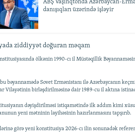
ABŞ Vaşinqtonda Azərbaycan-Ermə
danışıqları üzərində işləyir
iyada ziddiyyət doğuran məqam
stitusiyasında ölkənin 1990-cı il Müstəqillik Bəyannaməsin
 bu bəyannamədə Sovet Ermənistanı ilə Azərbaycanın keçmi
 Vilayətinin birləşdirilməsinə dair 1989-cu il aktına istina
itusiyanın dəyişdirilməsi istiqamətində ilk addım kimi xüsu
anunun yeni mətninin layihəsinin hazırlanmasını tapşırıb.
zlərinə görə yeni konstitusiya 2026-cı ilin sonunadək refer