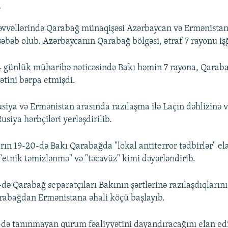
a
n əvvəllərində Qarabağ münaqişəsi Azərbaycan və Ermənista
əbəb olub. Azərbaycanın Qarabağ bölgəsi, ətraf 7 rayonu işğ
Auto
240p
360p
480p
4 günlük müharibə nəticəsində Bakı həmin 7 rayona, Qarabağ
ətini bərpa etmişdi.
720p
1080p
siya və Ermənistan arasında razılaşma ilə Laçın dəhlizinə
usiya hərbçiləri yerləşdirilib.
rın 19-20-də Bakı Qarabağda "lokal antiterror tədbirlər" el
etnik təmizlənmə" və "təcavüz" kimi dəyərləndirib.
ə Qarabağ separatçıları Bakının şərtlərinə razılaşdıqlarını 
rabağdan Ermənistana əhali köçü başlayıb.
də tanınmayan qurum fəaliyyətini dayandıracağını elan ed