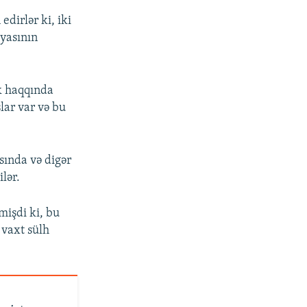
dirlər ki, iki
yasının
k haqqında
lar var və bu
sında və digər
lər.
mişdi ki, bu
vaxt sülh