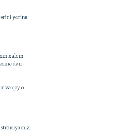
ərini yerinə
nın xalqın
əsinə dair
ır və qoy o
nstitusiyamızı