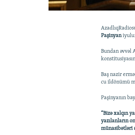
AzadlıqRadiosu
Paşinyan
iyulu
Bundan əvvəl 
konstitusiyasın
Baş nazir ermə
cu ildönümü mü
Paşinyanın bay
“Bizə xalqın ya
yazılanların on
münasibətləri ə