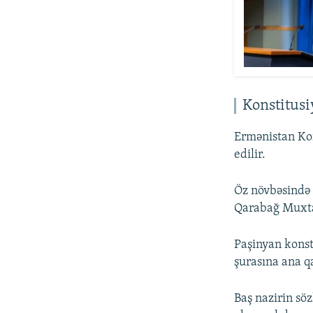
Konstitus
Ermənistan Kon
edilir.
Öz növbəsində
Qarabağ Muxtar
Paşinyan konst
şurasına ana q
Baş nazirin sö