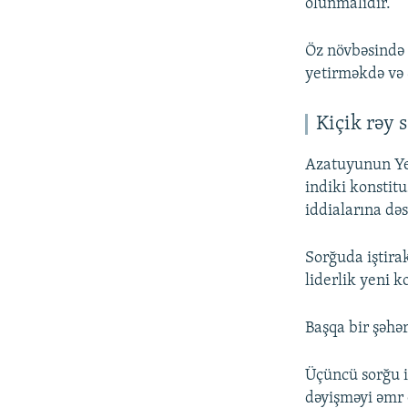
olunmalıdır.
Öz növbəsində 
yetirməkdə və 
Kiçik rəy 
Azatuyunun Yer
indiki konstit
iddialarına də
Sorğuda iştirak
liderlik yeni k
Başqa bir şəhər
Üçüncü sorğu iş
dəyişməyi əmr 