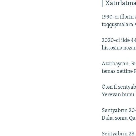
Xatırlatm
1990-cı illəri
toqquşmalara s
2020-ci ildə 4
hissəsinə nəzar
Azərbaycan, Ru
təmas xəttinə R
Ötən il sentyab
Yerevan bunu "
Sentyabrın 20-d
Daha sonra Qa
Sentyabrın 28-