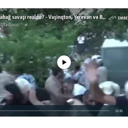
Üçüncü Qarabağ savaşı realdır? - Vaşinqton, Yerevan və Bakıdan rəylər
EMBE
ıqRadiosu
No media source currently available
12:41
EMBED