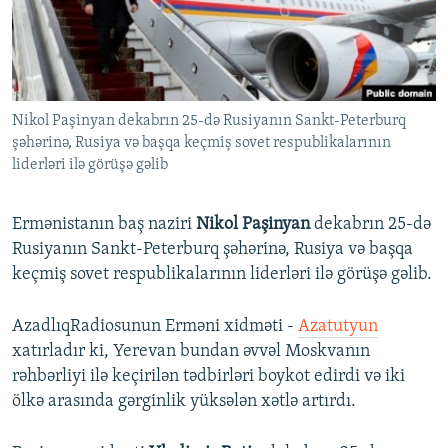
İNFOQRAFIKA
AZƏRBAYCAN ƏDƏBIYYATI KITABXANASI
MISSIYAMIZ
BIZI IZLƏ
KARIKATURA
İSLAM VƏ DEMOKRATIYA
PEŞƏ ETIKASI VƏ JURNALISTIKA STANDARTLARIMIZ
İZ - MƏDƏNIYYƏT PROQRAMI
MATERIALLARIMIZDAN ISTIFADƏ
Nikol Paşinyan dekabrın 25-də Rusiyanın Sankt-Peterburq
AZADLIQRADIOSU MOBIL TELEFONUNUZDA
RFE/RL-in bütün saytları
şəhərinə, Rusiya və başqa keçmiş sovet respublikalarının
BIZIMLƏ ƏLAQƏ
liderləri ilə görüşə gəlib
XƏBƏR BÜLLETENLƏRIMIZ
Ermənistanın baş naziri
Nikol Paşinyan
dekabrın 25-də
Rusiyanın Sankt-Peterburq şəhərinə, Rusiya və başqa
keçmiş sovet respublikalarının liderləri ilə görüşə gəlib.
AzadlıqRadiosunun Erməni xidməti -
Azatutyun
xatırladır ki, Yerevan bundan əvvəl Moskvanın
rəhbərliyi ilə keçirilən tədbirləri boykot edirdi və iki
ölkə arasında gərginlik yüksələn xətlə artırdı.