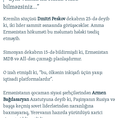
bilməzsiniz...”
Kremlin sözçüsü
Dmitri Peskov
dekabrın 25-də deyib
ki, iki lider sammit əsnasında görüşəcəklər. Amma
Ermənistan hökuməti bu məlumatı hələki təsdiq
etməyib.
Simonyan dekabrın 15-də bildirmişdi ki, Ermənistan
MDB və Aİİ-dən çıxmağı planlaşdırmır.
O izah etmişdi ki, “bu, ölkənin inkişafı üçün yaxşı
iqtisadi platformalardır”.
Ermənistanın qocaman siyasi şərhçilərindən
Armen
Bağdasaryan
Azatutyuna deyib ki, Paşinyanın Rusiya və
başqa keçmiş sovet liderlərindən narazılığına
baxmayaraq, Yerevanın hazırda yürütdüyü xarici