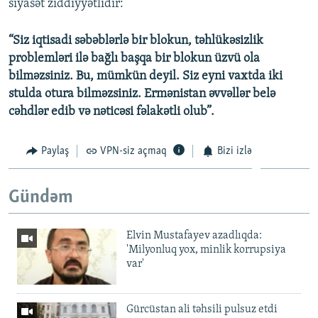
siyasət ziddiyyətlidir:
“Siz iqtisadi səbəblərlə bir blokun, təhlükəsizlik
problemləri ilə bağlı başqa bir blokun üzvü ola
bilməzsiniz. Bu, mümkün deyil. Siz eyni vaxtda iki
stulda otura bilməzsiniz. Ermənistan əvvəllər belə
cəhdlər edib və nəticəsi fəlakətli olub”.
Paylaş
VPN-siz açmaq
Bizi izlə
Gündəm
Elvin Mustafayev azadlıqda:
'Milyonluq yox, minlik korrupsiya
var'
Gürcüstan ali təhsili pulsuz etdi