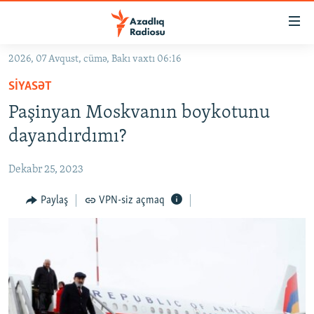
Keçid
linkləri
Əsas
2026, 07 Avqust, cümə, Bakı vaxtı 06:16
məzmuna
GÜNDƏM
SIYASƏT
qayıt
#İZAHLA
Əsas
Paşinyan Moskvanın boykotunu
KORRUPSIOMETR
naviqasiyaya
dayandırdımı?
qayıt
#ƏSLINDƏ
Axtarışa
Dekabr 25, 2023
FƏRQƏ BAX
keç
QANUNI DOĞRU
Paylaş
VPN-siz açmaq
ARAŞDIRMA
MULTIMEDIA
RADIO ARXIV
VIDEO
HAQQIMIZDA
FOTOQALEREYA
OXU ZALI