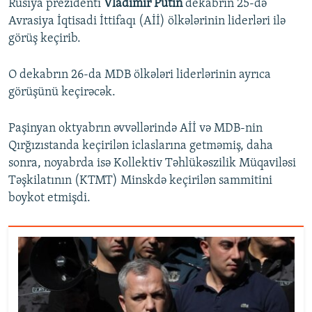
Rusiya prezidenti
Vladimir Putin
dekabrın 25-də
Avrasiya İqtisadi İttifaqı (Aİİ) ölkələrinin liderləri ilə
görüş keçirib.
O dekabrın 26-da MDB ölkələri liderlərinin ayrıca
görüşünü keçirəcək.
Paşinyan oktyabrın əvvəllərində Aİİ və MDB-nin
Qırğızıstanda keçirilən iclaslarına getməmiş, daha
sonra, noyabrda isə Kollektiv Təhlükəszilik Müqaviləsi
Təşkilatının (KTMT) Minskdə keçirilən sammitini
boykot etmişdi.