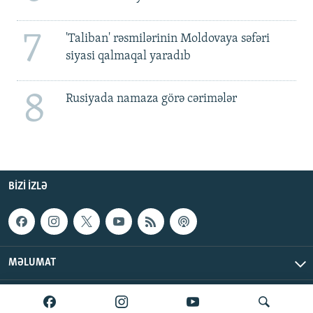
7
'Taliban' rəsmilərinin Moldovaya səfəri
siyasi qalmaqal yaradıb
8
Rusiyada namaza görə cərimələr
BIZI IZLƏ
MƏLUMAT
AzadlıqRadiosu © 2026 Inc. | Bütün hüquqlar qorunur