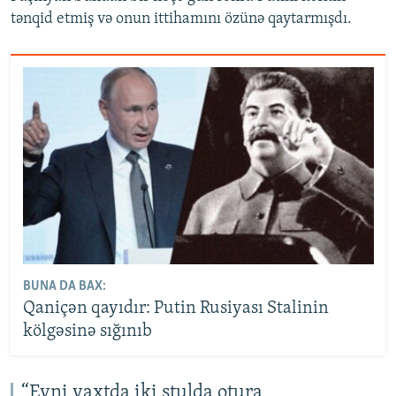
tənqid etmiş və onun ittihamını özünə qaytarmışdı.
BUNA DA BAX:
Qaniçən qayıdır: Putin Rusiyası Stalinin
kölgəsinə sığınıb
“Eyni vaxtda iki stulda otura