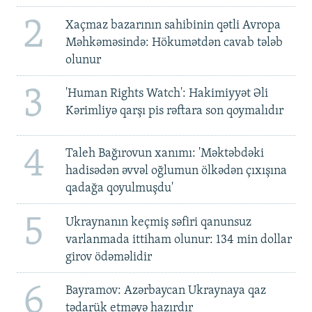
2
Xaçmaz bazarının sahibinin qətli Avropa
Məhkəməsində: Hökumətdən cavab tələb
olunur
3
'Human Rights Watch': Hakimiyyət Əli
Kərimliyə qarşı pis rəftara son qoymalıdır
4
Taleh Bağırovun xanımı: 'Məktəbdəki
hadisədən əvvəl oğlumun ölkədən çıxışına
qadağa qoyulmuşdu'
5
Ukraynanın keçmiş səfiri qanunsuz
varlanmada ittiham olunur: 134 min dollar
girov ödəməlidir
6
Bayramov: Azərbaycan Ukraynaya qaz
tədarük etməyə hazırdır