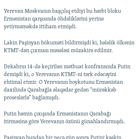
Yerevan Moskvanın başçılıq etdiyi bu hərbi bloku
Ermənistan qarşısında öhdəliklərini yerinə
yetirməməkdə ittiham etmişdi.
Lakin Paşinyan hökuməti bildirmişdi ki, hələlik ölkənin
KTMT-dən çıxması məsələsi müzakirə edilmir.
Dekabrın 14-də keçirilən mətbuat konfransında Putin
demişdi ki, o Yerevanın KTMT-ni tərk edəcəyini
ehtimal etmir. O Yerevanın boykotunu Ermənistan
daxilində Qarabağla əlaqədar gedən “mürəkkəb
proseslərlə” bağlamışdı.
Putin həmin çıxışında Ermənistanın Qarabağı
itirməsinə görə Yerevanın özünü günahlandırmışdı.
Paşinyan bundan bir neçə gün sonra Putini kəskin