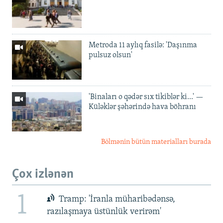
Metroda 11 aylıq fasilə: 'Daşınma
pulsuz olsun'
'Binaları o qədər sıx tikiblər ki...' —
Küləklər şəhərində hava böhranı
Bölmənin bütün materialları burada
Çox izlənən
1
Tramp: 'İranla müharibədənsə,
razılaşmaya üstünlük verirəm'