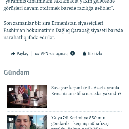
“yaranmış dinamikanı saxlamaqla yaxın gələcəkdə
görüşləri davam etdirmək barədə razılığa gəliblər”.
Son zamanlar bir sıra Ermənistan siyasətçiləri
Pashinian hökumətinin Dağlıq Qarabağ siyasəti barədə
narahatlıq ifadə edirlər.
Paylaş
VPN-siz açmaq
Bizi izlə
Gündəm
Savaşsız keçən bir il - Azərbaycanla
Ermənistan sülhə nə qədər yaxındır?
'Guya Əli Kərimliyə 850 min
göndərib' – keçmiş mühafizəçi