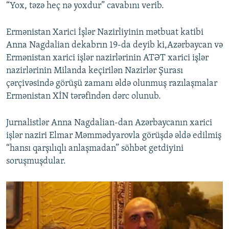
“Yox, təzə heç nə yoxdur” cavabını verib.
Ermənistan Xarici İşlər Nazirliyinin mətbuat katibi
Anna Nagdalian dekabrın 19-da deyib ki,Azərbaycan və
Ermənistan xarici işlər nazirlərinin ATƏT xarici işlər
nazirlərinin Milanda keçirilən Nazirlər Şurası
çərçivəsində görüşü zamanı əldə olunmuş razılaşmalar
Ermənistan XİN tərəfindən dərc olunub.
Jurnalistlər Anna Nagdalian-dan Azərbaycanın xarici
işlər naziri Elmar Məmmədyarovla görüşdə əldə edilmiş
“hansı qarşılıqlı anlaşmadan” söhbət getdiyini
soruşmuşdular.