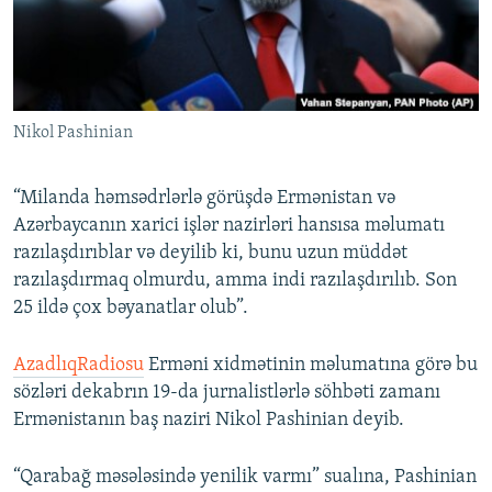
İNFOQRAFIKA
AZƏRBAYCAN ƏDƏBIYYATI KITABXANASI
MISSIYAMIZ
BIZI IZLƏ
KARIKATURA
İSLAM VƏ DEMOKRATIYA
PEŞƏ ETIKASI VƏ JURNALISTIKA STANDARTLARIMIZ
İZ - MƏDƏNIYYƏT PROQRAMI
MATERIALLARIMIZDAN ISTIFADƏ
Nikol Pashinian
AZADLIQRADIOSU MOBIL TELEFONUNUZDA
RFE/RL-in bütün saytları
BIZIMLƏ ƏLAQƏ
“Milanda həmsədrlərlə görüşdə Ermənistan və
XƏBƏR BÜLLETENLƏRIMIZ
Azərbaycanın xarici işlər nazirləri hansısa məlumatı
razılaşdırıblar və deyilib ki, bunu uzun müddət
razılaşdırmaq olmurdu, amma indi razılaşdırılıb. Son
25 ildə çox bəyanatlar olub”.
AzadlıqRadiosu
Erməni xidmətinin məlumatına görə bu
sözləri dekabrın 19-da jurnalistlərlə söhbəti zamanı
Ermənistanın baş naziri Nikol Pashinian deyib.
“Qarabağ məsələsində yenilik varmı” sualına, Pashinian