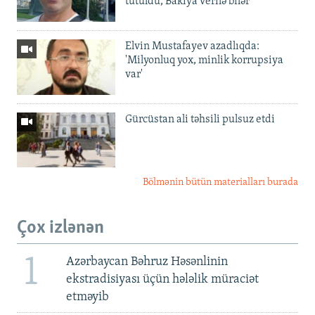
tutuldu, Bakıya verilə bilər
Elvin Mustafayev azadlıqda:
'Milyonluq yox, minlik korrupsiya
var'
Gürcüstan ali təhsili pulsuz etdi
Bölmənin bütün materialları burada
Çox izlənən
1
Azərbaycan Bəhruz Həsənlinin
ekstradisiyası üçün hələlik müraciət
etməyib