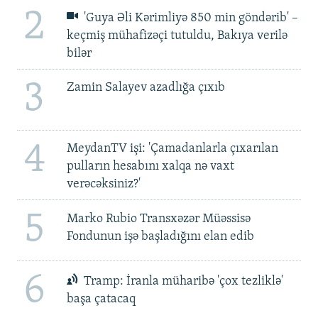
2
'Guya Əli Kərimliyə 850 min göndərib' –
keçmiş mühafizəçi tutuldu, Bakıya verilə
bilər
3
Zamin Salayev azadlığa çıxıb
4
MeydanTV işi: 'Çamadanlarla çıxarılan
pulların hesabını xalqa nə vaxt
verəcəksiniz?'
5
Marko Rubio Transxəzər Müəssisə
Fondunun işə başladığını elan edib
6
Tramp: İranla müharibə 'çox tezliklə'
başa çatacaq