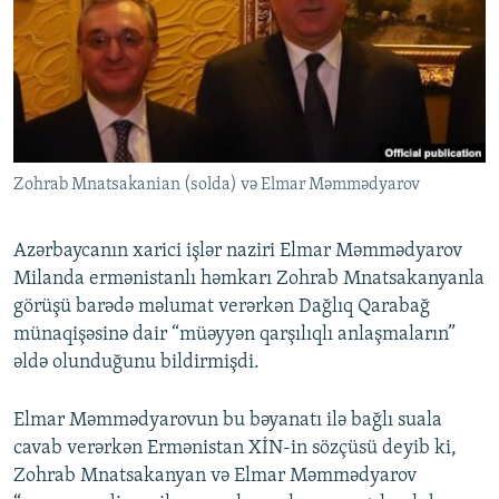
Zohrab Mnatsakanian (solda) və Elmar Məmmədyarov
Azərbaycanın xarici işlər naziri Elmar Məmmədyarov
Milanda ermənistanlı həmkarı Zohrab Mnatsakanyanla
görüşü barədə məlumat verərkən Dağlıq Qarabağ
münaqişəsinə dair “müəyyən qarşılıqlı anlaşmaların”
əldə olunduğunu bildirmişdi.
Elmar Məmmədyarovun bu bəyanatı ilə bağlı suala
cavab verərkən Ermənistan XİN-in sözçüsü deyib ki,
Zohrab Mnatsakanyan və Elmar Məmmədyarov