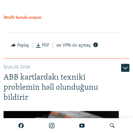
Ətraflı burada oxuyun
Auto
240p
360p
480p
Paylaş
PDF
VPN-siz açmaq
720p
1080p
İyun 25, 2026
ABB kartlardakı texniki
problemin həll olunduğunu
bildirir