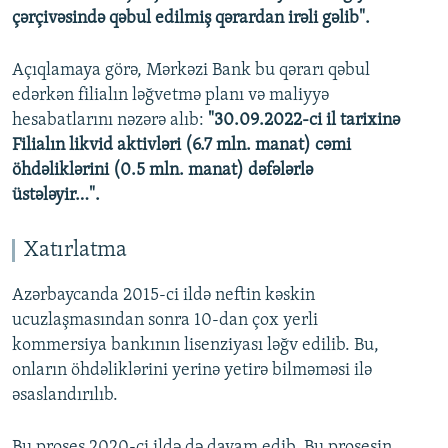
çərçivəsində qəbul edilmiş qərardan irəli gəlib".
Açıqlamaya görə, Mərkəzi Bank bu qərarı qəbul
edərkən filialın ləğvetmə planı və maliyyə
hesabatlarını nəzərə alıb:
"30.09.2022-ci il tarixinə
Filialın likvid aktivləri (6.7 mln. manat) cəmi
öhdəliklərini (0.5 mln. manat) dəfələrlə
üstələyir…".
Xatırlatma
Azərbaycanda 2015-ci ildə neftin kəskin
ucuzlaşmasından sonra 10-dan çox yerli
kommersiya bankının lisenziyası ləğv edilib. Bu,
onların öhdəliklərini yerinə yetirə bilməməsi ilə
əsaslandırılıb.
Bu proses 2020-ci ildə də davam edib. Bu prosesin