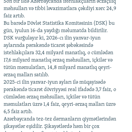
Son bir ildə Azərbaycanda istehlakçıların
360p
əczaçılıq
məhsulları və tibbi ləvazimatlara çəkdiyi xərc 24,9
480p
Auto
240p
360p
480p
faiz artıb.
720p
Bu barədə Dövlət Statistika Komitəsinin (DSK) bu
720p
1080p
gün, iyulun 16-da yaydığı məlumatda bildirilir.
1080p
DSK vurğulayır ki, 2026-cı ilin yanvar-iyun
aylarında pərakəndə ticarət şəbəkəsində
istehlakçılara 32,4 milyard manatlıq, o cümlədən
17,6 milyard manatlıq ərzaq məhsulları, içkilər və
tütün məmulatları, 14,8 milyard manatlıq qeyri-
ərzaq malları satılıb.
2025-ci ilin yanvar-iyun ayları ilə müqayisədə
pərakəndə ticarət dövriyyəsi real ifadədə 3,7 faiz, o
cümlədən ərzaq məhsulları, içkilər və tütün
məmulatları üzrə 1,4 faiz, qeyri-ərzaq malları üzrə
6,5 faiz artıb.
Azərbaycanda tez-tez dərmanların qiymətlərindən
şikayətlər eşidilir. Şikayətlərdə həm bir çox