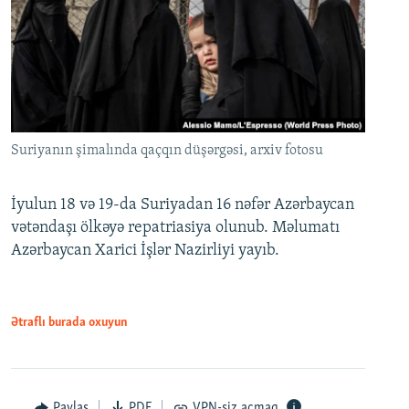
Suriyanın şimalında qaçqın düşərgəsi, arxiv fotosu
İyulun 18 və 19-da Suriyadan 16 nəfər Azərbaycan
vətəndaşı ölkəyə repatriasiya olunub. Məlumatı
Azərbaycan Xarici İşlər Nazirliyi yayıb.
Ətraflı burada oxuyun
Paylaş
PDF
VPN-siz açmaq