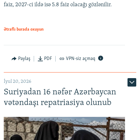
faiz, 2027-ci ildə isə 5.8 faiz olacağı gözlənilir.
480p
720p
1080p
Ətraflı burada oxuyun
Paylaş
PDF
VPN-siz açmaq
İyul 20, 2026
Auto
240p
360p
480p
Suriyadan 16 nəfər Azərbaycan
720p
1080p
vətəndaşı repatriasiya olunub