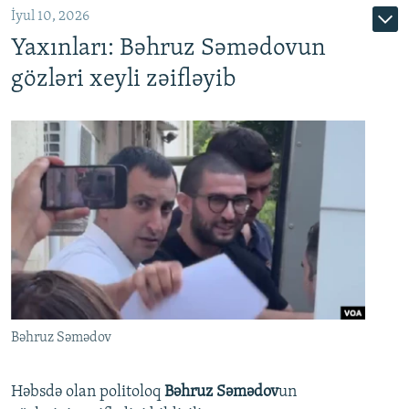
İyul 10, 2026
Yaxınları: Bəhruz Səmədovun
gözləri xeyli zəifləyib
Bəhruz Səmədov
Həbsdə olan politoloq
Bəhruz Səmədov
un