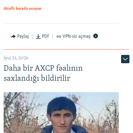
Ətraflı burada oxuyun
Paylaş
PDF
VPN-siz açmaq
İyul 31, 2026
Daha bir AXCP fəalının
saxlandığı bildirilir