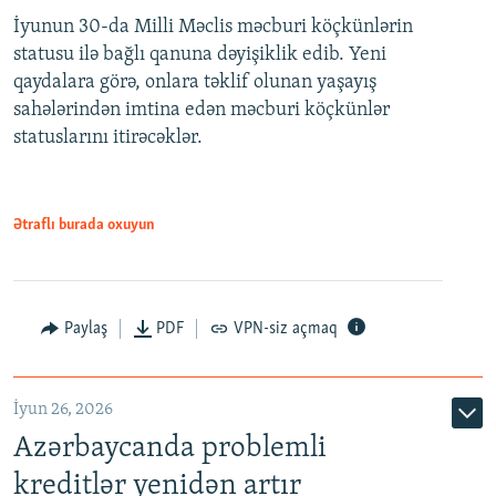
İyunun 30-da Milli Məclis məcburi köçkünlərin
360p
statusu ilə bağlı qanuna dəyişiklik edib. Yeni
480p
qaydalara görə, onlara təklif olunan yaşayış
720p
sahələrindən imtina edən məcburi köçkünlər
statuslarını itirəcəklər.
1080p
Ətraflı burada oxuyun
Auto
240p
360p
480p
Paylaş
PDF
VPN-siz açmaq
720p
1080p
İyun 26, 2026
Azərbaycanda problemli
kreditlər yenidən artır