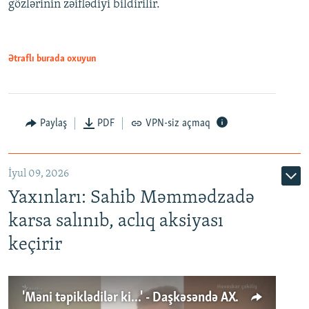
gözlərinin zəiflədiyi bildirilir.
Ətraflı burada oxuyun
Paylaş
PDF
VPN-siz açmaq
İyul 09, 2026
Yaxınları: Sahib Məmmədzadə
karsa salınıb, aclıq aksiyası
keçirir
'Məni təpiklədilər ki...' - Daşkəsəndə AXCP fəalının yaxınları onun həbsinə etiraz edirlər