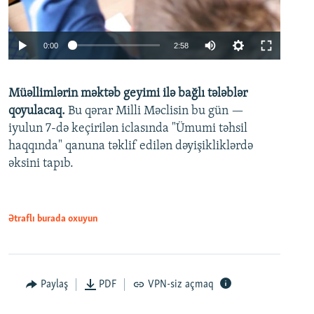
Auto
0:00
2:58
240p
Müəllimlərin məktəb geyimi ilə bağlı tələblər
360p
qoyulacaq.
Bu qərar Milli Məclisin bu gün —
480p
iyulun 7-də keçirilən iclasında "Ümumi təhsil
720p
haqqında" qanuna təklif edilən dəyişikliklərdə
əksini tapıb.
1080p
Ətraflı burada oxuyun
Auto
240p
360p
480p
Paylaş
PDF
VPN-siz açmaq