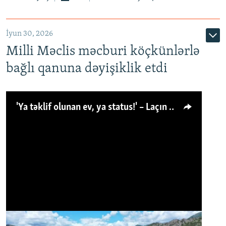
İyun 30, 2026
Milli Məclis məcburi köçkünlərlə
bağlı qanuna dəyişiklik etdi
'Ya təklif olunan ev, ya status!' – Laçın köçkünü: 'Laçından başqa heç hara!'