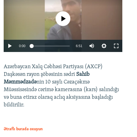
No media source currently available
Auto
0:00
6:51
240p
Azərbaycan Xalq Cəbhəsi Partiyası (AXCP)
360p
Daşkəsən rayon şöbəsinin sədri
Sahib
480p
Auto
240p
360p
480p
Məmmədzadə
nin 10 saylı Cəzaçəkmə
720p
Müəssisəsində cərimə kamerasına (kars) salındığı
720p
1080p
və buna etiraz olaraq aclıq aksiyasına başladığı
1080p
bildirilir.
Ətraflı burada oxuyun