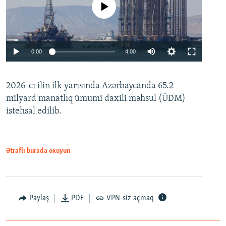
No media source currently available
Auto
0:00
4:00
240p
2026-cı ilin ilk yarısında Azərbaycanda 65.2
360p
milyard manatlıq ümumi daxili məhsul (ÜDM)
480p
Auto
240p
360p
480p
istehsal edilib.
720p
720p
1080p
1080p
Ətraflı burada oxuyun
Paylaş
PDF
VPN-siz açmaq