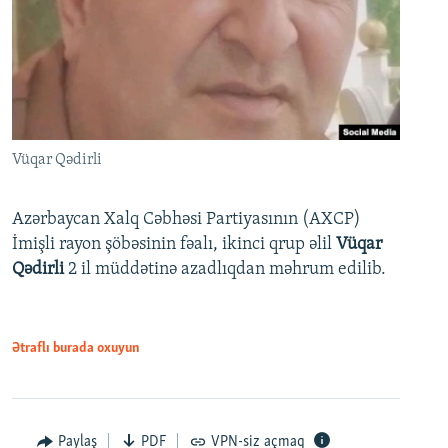
Vüqar Qədirli
Azərbaycan Xalq Cəbhəsi Partiyasının (AXCP)
İmişli rayon şöbəsinin fəalı, ikinci qrup əlil
Vüqar
Qədirli
2 il müddətinə azadlıqdan məhrum edilib.
Ətraflı burada oxuyun
Paylaş
PDF
VPN-siz açmaq