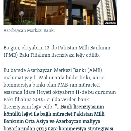
İNFOQRAFIKA
AZƏRBAYCAN ƏDƏBIYYATI KITABXANASI
MISSIYAMIZ
BIZI IZLƏ
KARIKATURA
İSLAM VƏ DEMOKRATIYA
PEŞƏ ETIKASI VƏ JURNALISTIKA STANDARTLARIMIZ
İZ - MƏDƏNIYYƏT PROQRAMI
MATERIALLARIMIZDAN ISTIFADƏ
Azərbaycan Mərkəzi Bankı
AZADLIQRADIOSU MOBIL TELEFONUNUZDA
RFE/RL-in bütün saytları
BIZIMLƏ ƏLAQƏ
Bu gün, oktyabrın 13-də Pakistan Milli Bankının
(PMB) Bakı Filialının lisenziyası ləğv edilib.
XƏBƏR BÜLLETENLƏRIMIZ
Bu barədə Azərbaycan Mərkəzi Bankı (AMB)
məlumat yayıb. Məlumatda bildirilir ki, xarici
kommersiya bankı olan PMB-nın müraciəti
əsasında İdarə Heyəti oktyabrın 11-də bu qurumun
Bakı filialına 2005-ci ildə verilən bank
lisenziyasını ləğv edib:
"…Bank lisenziyasının
könüllü ləğvi ilə bağlı müraciət Pakistan Milli
Bankının Orta Asiya və Azərbaycan maliyyə
bazarlarından çıxış üzrə kommersiya strategiyası