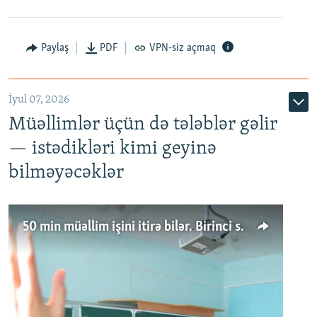
Paylaş
PDF
VPN-siz açmaq
İyul 07, 2026
Müəllimlər üçün də tələblər gəlir
— istədikləri kimi geyinə
bilməyəcəklər
50 min müəllim işini itirə bilər. Birinci sinfə gedənlər azalır