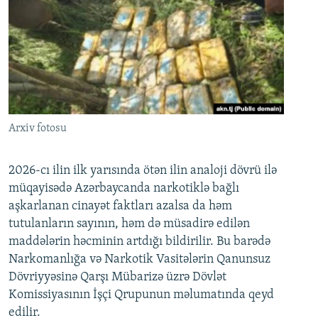
Arxiv fotosu
2026-cı ilin ilk yarısında ötən ilin analoji dövrü ilə
müqayisədə Azərbaycanda narkotiklə bağlı
aşkarlanan cinayət faktları azalsa da həm
tutulanların sayının, həm də müsadirə edilən
maddələrin həcminin artdığı bildirilir. Bu barədə
Narkomanlığa və Narkotik Vasitələrin Qanunsuz
Dövriyyəsinə Qarşı Mübarizə üzrə Dövlət
Komissiyasının İşçi Qrupunun məlumatında qeyd
edilir.