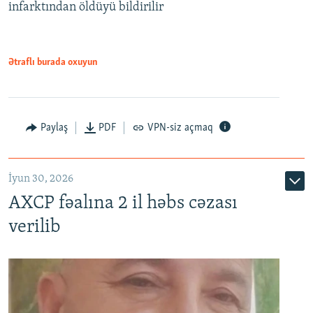
infarktından öldüyü bildirilir
Ətraflı burada oxuyun
Paylaş
PDF
VPN-siz açmaq
İyun 30, 2026
AXCP fəalına 2 il həbs cəzası
verilib