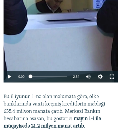
Auto
0:00
2:34
240p
Bu il iyunun 1-nə olan məlumata görə, ölkə
360p
banklarında vaxtı keçmiş kreditlərin məbləği
480p
635.4 milyon manata çatıb. Mərkəzi Bankın
720p
hesabatına əsasən, bu göstərici
mayın 1-i ilə
müqayisədə 21.2 milyon manat artıb.
1080p