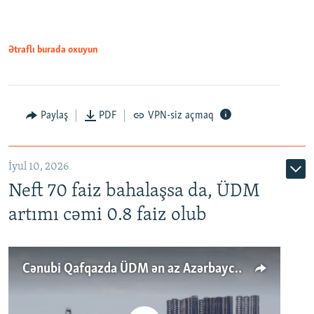
Ətraflı burada oxuyun
Paylaş
PDF
VPN-siz açmaq
İyul 10, 2026
Neft 70 faiz bahalaşsa da, ÜDM
artımı cəmi 0.8 faiz olub
Cənubi Qafqazda ÜDM ən az Azərbaycanda artır: Qonşuları niyə Bakını qabaqlaya bilir?