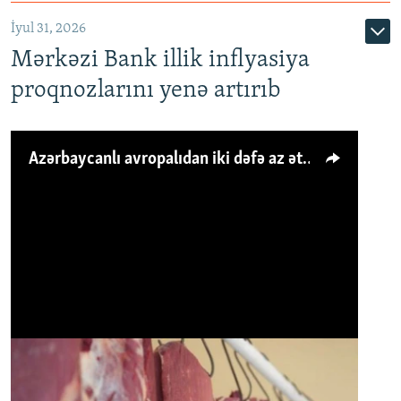
İyul 31, 2026
Mərkəzi Bank illik inflyasiya
proqnozlarını yenə artırıb
Azərbaycanlı avropalıdan iki dəfə az ət yeyir, amma... 'Qiymət artımı qaçılmazdır'