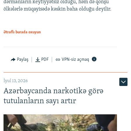
dərmanların keyfiyyətsiz olduğu, həm də qonşu
ölkələrlə müqayisədə kəskin baha olduğu deyilir.
Ətraflı burada oxuyun
Paylaş
PDF
VPN-siz açmaq
İyul 13, 2026
Azərbaycanda narkotikə görə
tutulanların sayı artır