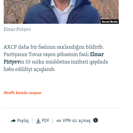
Elmar Piriyev
AXCP daha bir fəalının saxlandığını bildirib.
Partiyanın Tovuz rayon şöbəsinin fəalı
Elmar
Piriyev
in 10 sutka müddətinə inzibati qaydada
həbs edildiyi açıqlanıb.
Ətraflı burada oxuyun
Paylaş
PDF
VPN-siz açmaq