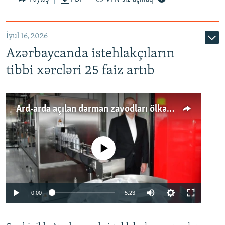
İyul 16, 2026
Azərbaycanda istehlakçıların
tibbi xərcləri 25 faiz artıb
Ard-arda açılan dərman zavodları ölkənin tələbatını ödəyirmi?
No media source currently available
Auto
0:00
5:23
240p