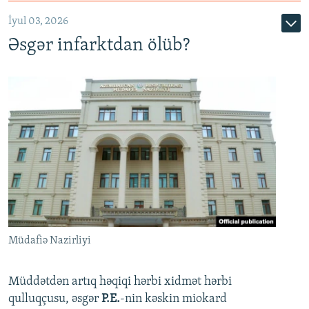
720p
1080p
İyul 03, 2026
Əsgər infarktdan ölüb?
Müdafiə Nazirliyi
Müddətdən artıq həqiqi hərbi xidmət hərbi
qulluqçusu, əsgər
P.E.
-nin kəskin miokard