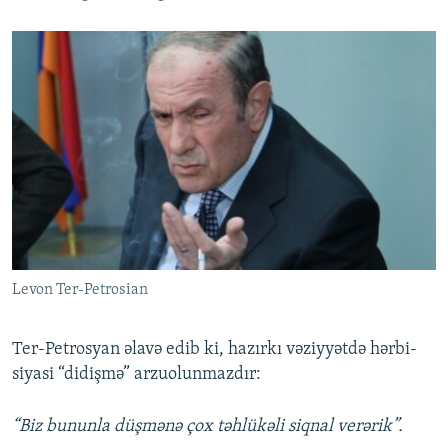
Levon Ter-Petrosian
Ter-Petrosyan əlavə edib ki, hazırkı vəziyyətdə hərbi-
siyasi “didişmə” arzuolunmazdır:
“Biz bununla düşmənə çox təhlükəli siqnal verərik”.