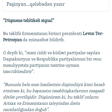
Paşinyan...qələbədən yazır
“Düşmənə təhlükəli siqnal”
Bu təklifə Ermənistanın birinci prezidenti
Levon Ter-
Petrosyan
da münasibət bildirib.
O deyib ki, “məni ciddi və kütləvi partiyalar sayılan
Daşnaksutyun və Respublika partiyalarının bir ovuc
məsuliyyətsiz partiyanın təsirinə uyması
təəccübləndirir”.
“Bununla belə mən bəzilərinin düşündüyü kimi hesab
etmirəm ki, bu bəyanatın təsəbbüşkarlarının məqsədi
dövlət çevrilişidir. Düşünürəm ki, bu təklif onların
Artsax və Ermənistanın taleyindən dərin
narahatlığından doğub”.