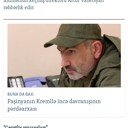
Xidmətinin keçmiş direktoru Artur Vanetsyan
rəhbərlik edir.
BUNA DA BAX:
Paşinyanın Kremllə incə davranışının
pərdəarxası