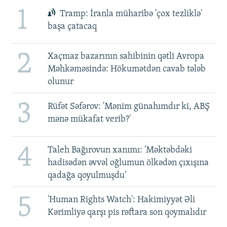
1
Tramp: İranla müharibə 'çox tezliklə'
başa çatacaq
2
Xaçmaz bazarının sahibinin qətli Avropa
Məhkəməsində: Hökumətdən cavab tələb
olunur
3
Rüfət Səfərov: 'Mənim günahımdır ki, ABŞ
mənə mükafat verib?'
4
Taleh Bağırovun xanımı: 'Məktəbdəki
hadisədən əvvəl oğlumun ölkədən çıxışına
qadağa qoyulmuşdu'
5
'Human Rights Watch': Hakimiyyət Əli
Kərimliyə qarşı pis rəftara son qoymalıdır