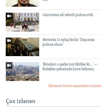
Gürcüstan ali təhsili pulsuz etdi
Metroda 11 aylıq fasilə: 'Daşınma
pulsuz olsun'
'Binaları o qədər sıx tikiblər ki...' —
Küləklər şəhərində hava böhranı
Bölmənin bütün materialları burada
Çox izlənən