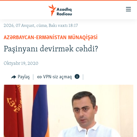
Keçid
linkləri
Əsas
2026, 07 Avqust, cümə, Bakı vaxtı 18:17
məzmuna
GÜNDƏM
AZƏRBAYCAN-ERMƏNISTAN MÜNAQIŞƏSI
qayıt
#İZAHLA
Əsas
Paşinyanı devirmək cəhdi?
KORRUPSIOMETR
naviqasiyaya
qayıt
Oktyabr 19, 2020
#ƏSLINDƏ
Axtarışa
FƏRQƏ BAX
Paylaş
VPN-siz açmaq
keç
QANUNI DOĞRU
ARAŞDIRMA
MULTIMEDIA
RADIO ARXIV
VIDEO
HAQQIMIZDA
FOTOQALEREYA
OXU ZALI