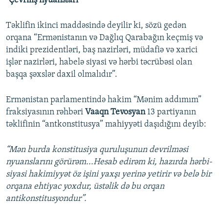
“Çevriliş nyuansları”
Təklifin ikinci maddəsində deyilir ki, sözü gedən
orqana “Ermənistanın və Dağlıq Qarabağın keçmiş və
indiki prezidentləri, baş nazirləri, müdafiə və xarici
işlər nazirləri, habelə siyasi və hərbi təcrübəsi olan
başqa şəxslər daxil olmalıdır”.
Ermənistan parlamentində hakim “Mənim addımım”
fraksiyasının rəhbəri
Vaaqn Tevosyan
13 partiyanın
təklifinin “antkonstitusya” mahiyyəti daşıdığını deyib:
“Mən burda konstitusiya quruluşunun devrilməsi
nyuanslarını görürəm...Hesab edirəm ki, hazırda hərbi-
siyasi hakimiyyət öz işini yaxşı yerinə yetirir və belə bir
orqana ehtiyac yoxdur, üstəlik də bu orqan
antikonstitusyondur”.