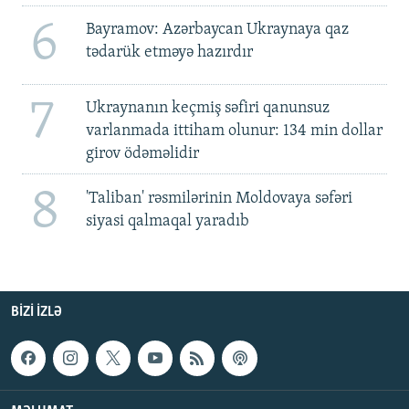
6
Bayramov: Azərbaycan Ukraynaya qaz
tədarük etməyə hazırdır
7
Ukraynanın keçmiş səfiri qanunsuz
varlanmada ittiham olunur: 134 min dollar
girov ödəməlidir
8
'Taliban' rəsmilərinin Moldovaya səfəri
siyasi qalmaqal yaradıb
BIZI IZLƏ