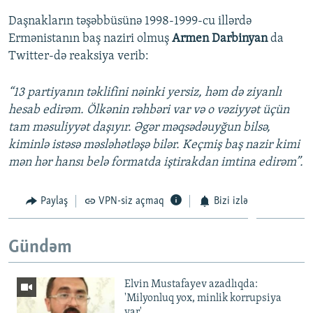
Daşnakların təşəbbüsünə 1998-1999-cu illərdə
Ermənistanın baş naziri olmuş
Armen Darbinyan
da
Twitter-də reaksiya verib:
“13 partiyanın təklifini nəinki yersiz, həm də ziyanlı
hesab edirəm. Ölkənin rəhbəri var və o vəziyyət üçün
tam məsuliyyət daşıyır. Əgər məqsədəuyğun bilsə,
kiminlə istəsə məsləhətləşə bilər. Keçmiş baş nazir kimi
mən hər hansı belə formatda iştirakdan imtina edirəm”.
Paylaş
VPN-siz açmaq
Bizi izlə
Gündəm
Elvin Mustafayev azadlıqda:
'Milyonluq yox, minlik korrupsiya
var'