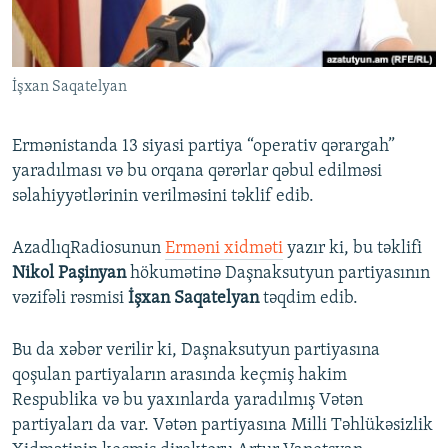
İNFOQRAFIKA
AZƏRBAYCAN ƏDƏBIYYATI KITABXANASI
MISSIYAMIZ
BIZI IZLƏ
KARIKATURA
İSLAM VƏ DEMOKRATIYA
PEŞƏ ETIKASI VƏ JURNALISTIKA STANDARTLARIMIZ
İşxan Saqatelyan
İZ - MƏDƏNIYYƏT PROQRAMI
MATERIALLARIMIZDAN ISTIFADƏ
AZADLIQRADIOSU MOBIL TELEFONUNUZDA
RFE/RL-in bütün saytları
Ermənistanda 13 siyasi partiya “operativ qərargah”
BIZIMLƏ ƏLAQƏ
yaradılması və bu orqana qərərlar qəbul edilməsi
səlahiyyətlərinin verilməsini təklif edib.
XƏBƏR BÜLLETENLƏRIMIZ
AzadlıqRadiosunun
Erməni xidməti
yazır ki, bu təklifi
Nikol Paşinyan
hökumətinə Daşnaksutyun partiyasının
vəzifəli rəsmisi
İşxan Saqatelyan
təqdim edib.
Bu da xəbər verilir ki, Daşnaksutyun partiyasına
qoşulan partiyaların arasında keçmiş hakim
Respublika və bu yaxınlarda yaradılmış Vətən
partiyaları da var. Vətən partiyasına Milli Təhlükəsizlik