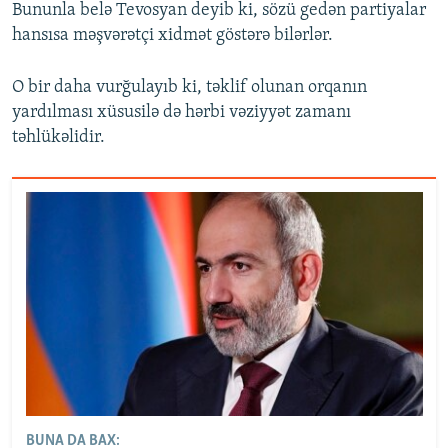
Bununla belə Tevosyan deyib ki, sözü gedən partiyalar
hansısa məşvərətçi xidmət göstərə bilərlər.
O bir daha vurğulayıb ki, təklif olunan orqanın
yardılması xüsusilə də hərbi vəziyyət zamanı
təhlükəlidir.
BUNA DA BAX: