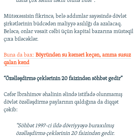
daha çox səhmi təklif oluna bilər”.
Mütəxəssisin fikrincə, belə addımlar sayəsində dövlət
şirkətlərinin büdcədən maliyyə asılılğı da azalacaq.
Beləcə, onlar vəsait cəlbi üçün kapital bazarına müstəqil
çıxa biləcəklər.
Buna da bax:
Böyründən su kəməri keçən, amma susuz
qalan kənd
“Özəlləşdirmə çeklərinin 20 faizindən söhbət gedir”
Cəfər İbrahimov əhalinin əlində istifadə olunmamış
dövlət özəlləşdirmə paylarının qaldığına da diqqət
çəkib:
“Söhbət 1997-ci ildə dövriyyəyə buraxılmış
özəlləşdirmə çeklərinin 20 faizindən gedir.