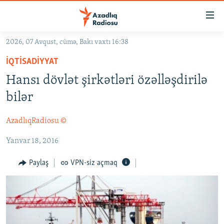
Keçid
linkləri
Əsas
2026, 07 Avqust, cümə, Bakı vaxtı 16:38
məzmuna
GÜNDƏM
İQTISADIYYAT
qayıt
#İZAHLA
Əsas
Hansı dövlət şirkətləri özəlləşdirilə
KORRUPSIOMETR
naviqasiyaya
bilər
qayıt
#ƏSLINDƏ
Axtarışa
AzadlıqRadiosu ©
FƏRQƏ BAX
keç
Yanvar 18, 2016
QANUNI DOĞRU
ARAŞDIRMA
Paylaş
VPN-siz açmaq
MULTIMEDIA
RADIO ARXIV
VIDEO
HAQQIMIZDA
FOTOQALEREYA
OXU ZALI