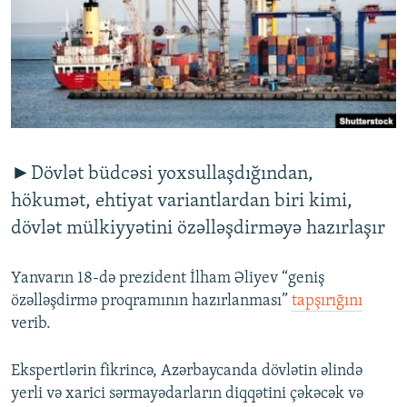
İNFOQRAFIKA
AZƏRBAYCAN ƏDƏBIYYATI KITABXANASI
MISSIYAMIZ
BIZI IZLƏ
KARIKATURA
İSLAM VƏ DEMOKRATIYA
PEŞƏ ETIKASI VƏ JURNALISTIKA STANDARTLARIMIZ
İZ - MƏDƏNIYYƏT PROQRAMI
MATERIALLARIMIZDAN ISTIFADƏ
AZADLIQRADIOSU MOBIL TELEFONUNUZDA
RFE/RL-in bütün saytları
BIZIMLƏ ƏLAQƏ
►Dövlət büdcəsi yoxsullaşdığından,
XƏBƏR BÜLLETENLƏRIMIZ
hökumət, ehtiyat variantlardan biri kimi,
dövlət mülkiyyətini özəlləşdirməyə hazırlaşır
Yanvarın 18-də prezident İlham Əliyev “geniş
özəlləşdirmə proqramının hazırlanması”
tapşırığını
verib.
Ekspertlərin fikrincə, Azərbaycanda dövlətin əlində
yerli və xarici sərmayədarların diqqətini çəkəcək və