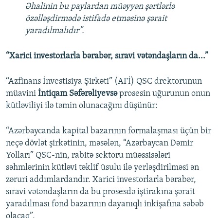
Əhalinin bu paylardan müəyyən şərtlərlə
özəlləşdirmədə istifadə etməsinə şərait
yaradılmalıdır”.
“Xarici investorlarla bərabər, sıravi vətəndaşların da...”
“Azfinans İnvestisiya Şirkəti” (AFİ) QSC drektorunun
müavini
İntiqam Səfərəliyevsə
prosesin uğurunun onun
kütləviliyi ilə təmin olunacağını düşünür:
“Azərbaycanda kapital bazarının formalaşması üçün bir
neçə dövlət şirkətinin, məsələn, “Azərbaycan Dəmir
Yolları” QSC-nin, rabitə sektoru müəssisələri
səhmlərinin kütləvi təklif üsulu ilə yerləşdirilməsi ən
zəruri addımlardandır. Xarici investorlarla bərabər,
sıravi vətəndaşların da bu prosesdə iştirakına şərait
yaradılması fond bazarının dayanıqlı inkişafına səbəb
olacaq”.