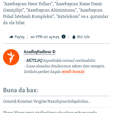
“Azərbaycan Hava Yolları”, “Azərbaycan Xəzər Dəniz
Gəmiçiliyi”, “Azərbaycan Alüminiumu”, “Azərbaycan
Polad İstehsalı Kompleksi”, “Aztelekom” və s. qurumlar
da ola bilər.
Paylaş
VPN-siz açmaq
Bizi izlə
AzadlıqRadiosu ©
-
MÜTLƏQ
hiperlinklə istinad verilməlidir.
- İcazə olmadan fotolarımızı təkrar dərc etməyin.
İstifadə şərtləri haqda
ətraflı burada
Buna da bax:
Gömrük Komitəsi Vergilər Nazirliyinə birləşdirilsə...