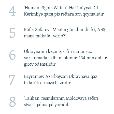
4
'Human Rights Watch': Hakimiyyət Əli
Kərimliyə qarşı pis rəftara son qoymalıdır
5
Rüfət Səfərov: 'Mənim günahımdır ki, ABŞ
mənə mükafat verib?'
6
Ukraynanın keçmiş səfiri qanunsuz
varlanmada ittiham olunur: 134 min dollar
girov ödəməlidir
7
Bayramov: Azərbaycan Ukraynaya qaz
tədarük etməyə hazırdır
8
'Taliban' rəsmilərinin Moldovaya səfəri
siyasi qalmaqal yaradıb