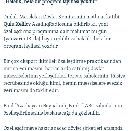
“Hələlik, belə bir proqram layihəsi yoxdur”
Əmlak Məsələləri Dövlət Komitəsinin mətbuat katibi
Qulu Xəlilov
AzadlıqRadiosuna bildirib ki, yeni
özəlləşdirmə proqramına dair məlumat bu gün
(yanvarın 18-də) bəyan edilib və hələlik, belə bir
proqram layihəsi yoxdur.
Bir çox ekspert ikipilləli özəlləşdirmə praktikasından
imtina edilməsini, hərraclarda satılmış dövlət
müəssisələrinin yerləşdikləri torpaq sahələrinin, Rusiya
təcrübəsində olduğu kimi, həmin müəssisələrə əvəzsiz
verilməsini də təklif edir.
Bu il “Azərbaycan Beynəlxalq Bankı” ASC səhmlərinin
özəlləşdirilməsinə başlanacağı da gözlənilir.
Özəlləşdirməyə hazırlanacaq dövlət şirkətləri arasında