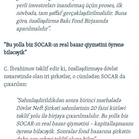
yerli investorları inandırmaq üçün proses, ilk
növbədə, tam şəffaf gerçəkləşdirilməlidir. Buna
görə, özəlləşdirmə Bakı Fond Birjasında
aparılmalıdır”.
“Bu yolla biz SOCAR-ın real bazar qiymətini öyrənə
biləcəyik”
C. İbrahimov təklif edir ki, özəlləşdirməyə dövlət
nəzarətində olan iri şirkətlər, o cümlədən SOCAR da
çıxarılsın:
“Səhmləşdirildikdən sonra birinci mərhələdə
Dövlət Neft Şirkəti səhmlərinin 20 faizi kütləvi
təklif yolu ilə birjaya çıxarılmalıdır. Bu yolla biz
SOCAR-ın real bazar qiymətini – kapitallaşmasını
öyrənə biləcəyik. Sonralar fond bazarına şirkətin