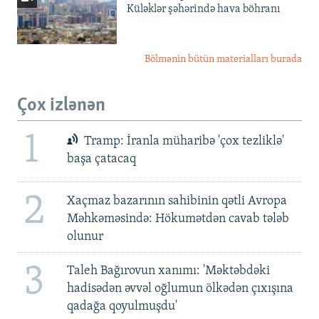
Küləklər şəhərində hava böhranı
Bölmənin bütün materialları burada
Çox izlənən
1
Tramp: İranla müharibə 'çox tezliklə'
başa çatacaq
2
Xaçmaz bazarının sahibinin qətli Avropa
Məhkəməsində: Hökumətdən cavab tələb
olunur
3
Taleh Bağırovun xanımı: 'Məktəbdəki
hadisədən əvvəl oğlumun ölkədən çıxışına
qadağa qoyulmuşdu'