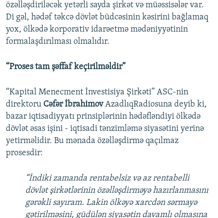
özəlləşdiriləcək yetərli sayda şirkət və müəssisələr var.
Di gəl, hədəf təkcə dövlət büdcəsinin kəsirini bağlamaq
yox, ölkədə korporativ idarəetmə mədəniyyətinin
formalaşdırılması olmalıdır.
“Proses tam şəffaf keçirilməldir”
“Kapital Menecment İnvestisiya Şirkəti” ASC-nin
direktoru
Cəfər İbrahimov
AzadlıqRadiosuna deyib ki,
bazar iqtisadiyyatı prinsiplərinin hədəfləndiyi ölkədə
dövlət əsas işini - iqtisadi tənzimləmə siyasətini yerinə
yetirməlidir. Bu mənada özəlləşdirmə qaçılmaz
prosesdir:
“İndiki zamanda rentabelsiz və az rentabelli
dövlət şirkətlərinin özəlləşdirməyə hazırlanmasını
gərəkli sayıram. Lakin ölkəyə xarcdən sərmayə
gətirilməsini, güdülən siyasətin davamlı olmasına