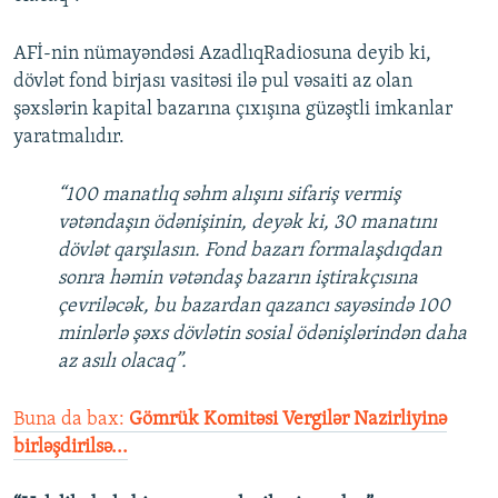
AFİ-nin nümayəndəsi AzadlıqRadiosuna deyib ki,
dövlət fond birjası vasitəsi ilə pul vəsaiti az olan
şəxslərin kapital bazarına çıxışına güzəştli imkanlar
yaratmalıdır.
“100 manatlıq səhm alışını sifariş vermiş
vətəndaşın ödənişinin, deyək ki, 30 manatını
dövlət qarşılasın. Fond bazarı formalaşdıqdan
sonra həmin vətəndaş bazarın iştirakçısına
çevriləcək, bu bazardan qazancı sayəsində 100
minlərlə şəxs dövlətin sosial ödənişlərindən daha
az asılı olacaq”.
Buna da bax:
Gömrük Komitəsi Vergilər Nazirliyinə
birləşdirilsə...