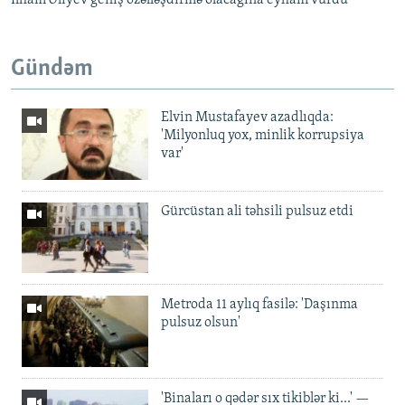
Ilham Əliyev geniş özəlləşdirmə olacağına eyham vurdu
Gündəm
Elvin Mustafayev azadlıqda:
'Milyonluq yox, minlik korrupsiya
var'
Gürcüstan ali təhsili pulsuz etdi
Metroda 11 aylıq fasilə: 'Daşınma
pulsuz olsun'
'Binaları o qədər sıx tikiblər ki...' —