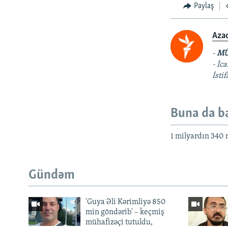
Paylaş
Aza
-
MÜ
- İc
İsti
Buna da b
1 milyardın 340 
Gündəm
'Guya Əli Kərimliyə 850
min göndərib' – keçmiş
mühafizəçi tutuldu,