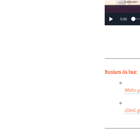
0:00
____________
Bunlara da bax:
Malta q
Gözəl, g
____________