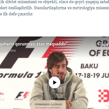
k dövlət müəssisəsi və obyekti, eləcə də qeyri-yaşayış sahəl
ələri özəlləşdirilib. Standartlaşdırma və metrologiya müəssi
 ilk dəfə çıxarılır.
, şəhərin qorunması əsas məqsəddir"
EMBE
ıqRadiosu
No media source currently available