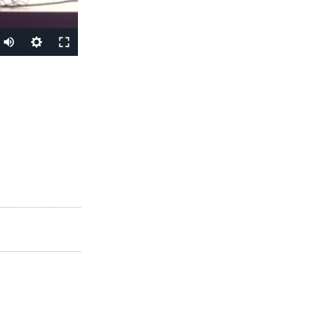
PAYLAŞ
px
en