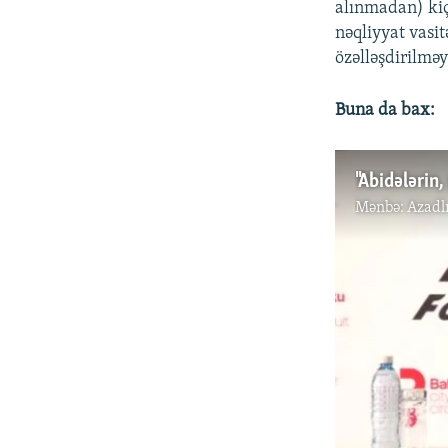
alınmadan) kiçi
nəqliyyat vasit
özəlləşdirilməyə
Buna da bax:
"Abidələrin
Mənbə:
Azadl