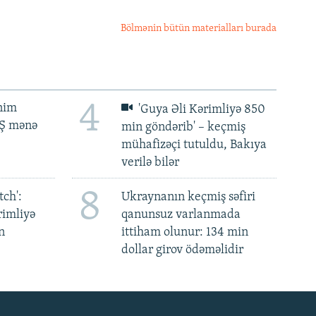
Bölmənin bütün materialları burada
4
ənim
'Guya Əli Kərimliyə 850
BŞ mənə
min göndərib' – keçmiş
mühafizəçi tutuldu, Bakıya
verilə bilər
8
ch':
Ukraynanın keçmiş səfiri
rimliyə
qanunsuz varlanmada
n
ittiham olunur: 134 min
dollar girov ödəməlidir