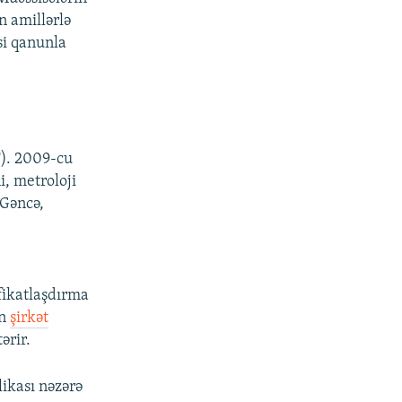
n amillərlə
si qanunla
T). 2009-cu
i, metroloji
 Gəncə,
fikatlaşdırma
an
şirkət
ərir.
ikası nəzərə