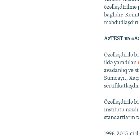
özəlləşdirilmə
bağlıdır. Komit
məhdudlaşdırıl
AzTEST və «Az
Özəlləşdirilə 
ildə yaradılan
avadanlıq və s
Sumqayıt, Xaçm
sertifikatlaşdı
Özəlləşdirilə 
İnstitutu nəzd
standartların t
1996-2015-ci i