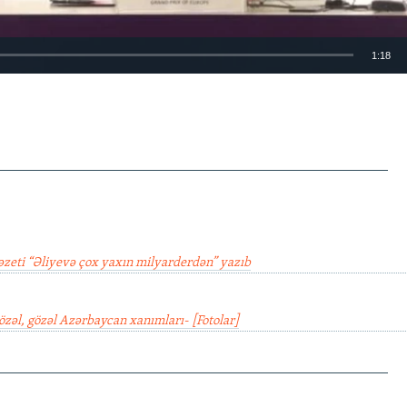
1:18
EMBED
________________________________________________
əzeti “Əliyevə çox yaxın milyarderdən” yazıb
özəl, gözəl Azərbaycan xanımları- [Fotolar]
________________________________________________