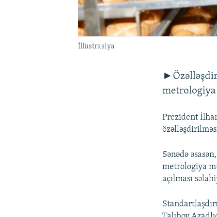
İllüstrasiya
►Özəlləşdiri
metrologiya 
Prezident İlha
özəlləşdirilmə
Sənədə əsasən, 
metrologiya mü
açılması səlahi
Standartlaşdır
Talıbov Azadlı