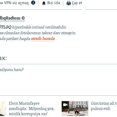
VPN-siz açmaq
Bizi izlə
Çap et
dlıqRadiosu ©
TLƏQ
hiperlinklə istinad verilməlidir.
azə olmadan fotolarımızı təkrar dərc etməyin.
fadə şərtləri haqda
ətraflı burada
ax:
milyonu hanı?
Elvin Mustafayev
Gürcüstan ali t
azadlıqda: 'Milyonluq yox,
pulsuz etdi
minlik korrupsiya var'