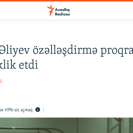
Əliyev özəlləşdirmə proq
klik etdi
 ©
VPN-siz açmaq