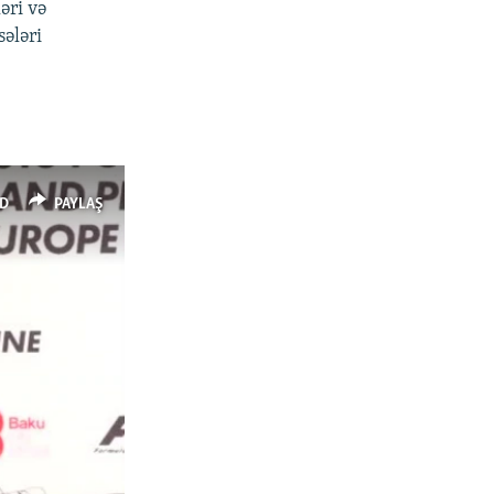
əri və
sələri
D
PAYLAŞ