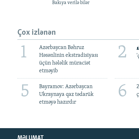
Bakıya verilə bilər
Çox izlənən
1
2
Azərbaycan Bəhruz
Həsənlinin ekstradisiyası
'
üçün hələlik müraciət
etməyib
5
6
Bayramov: Azərbaycan
Z
Ukraynaya qaz tədarük
ç
etməyə hazırdır
MƏLUMAT