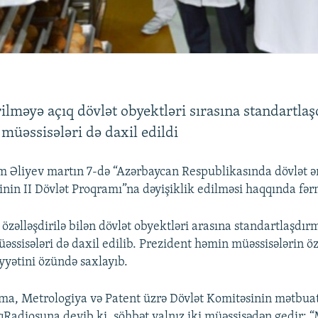
lməyə açıq dövlət obyektləri sırasına standartla
müəssisələri də daxil edildi
m Əliyev martın 7-də “Azərbaycan Respublikasında dövlət 
sinin II Dövlət Proqramı”na dəyişiklik edilməsi haqqında fə
özəlləşdirilə bilən dövlət obyektləri arasına standartlaşdır
əssisələri də daxil edilib. Prezident həmin müəssisələrin ö
yyətini özündə saxlayıb.
ma, Metrologiya və Patent üzrə Dövlət Komitəsinin mətbuat 
qRadiosuna deyib ki, söhbət yalnız iki müəssisədən gedir: “