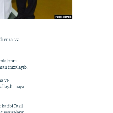
şdırma və
əmlakının
rman imzalayıb.
ma və
zəlləşdirməyə
katibi Fazil
Müəssisələrin