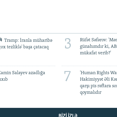
3
Rüfət Səfərov: 'M
Tramp: İranla müharibə
günahımdır ki, A
çox tezliklə' başa çatacaq
mükafat verib?'
7
amin Salayev azadlığa
'Human Rights Wat
ıxıb
Hakimiyyət Əli Kə
qarşı pis rəftara so
qoymalıdır
BIZI IZLƏ