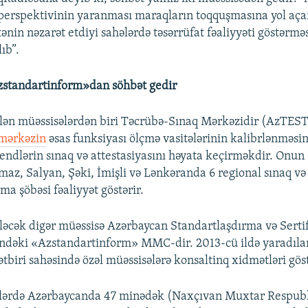
 perspektivinin yaranması maraqların toqquşmasına yol aça
ənin nəzarət etdiyi sahələrdə təsərrüfat fəaliyyəti göstərmə
ıb”.
standartinform»dan söhbət gedir
bilən müəssisələrdən biri Təcrübə-Sınaq Mərkəzidir (AzTES
mərkəzin
əsas funksiyası ölçmə vasitələrinin kalibrlənməsin
tendlərin sınaq və attestasiyasını həyata keçirməkdir. Onun
az, Salyan, Şəki, İmişli və Lənkəranda 6 regional sınaq və
rma şöbəsi fəaliyyət göstərir.
biləcək digər müəssisə Azərbaycan Standartlaşdırma və Serti
indəki «Azstandartinform» MMC-dir. 2013-cü ildə yaradıl
ətbiri sahəsində özəl müəssisələrə konsaltinq xidmətləri göst
llərdə Azərbaycanda 47 minədək (Naxçıvan Muxtar Respubl