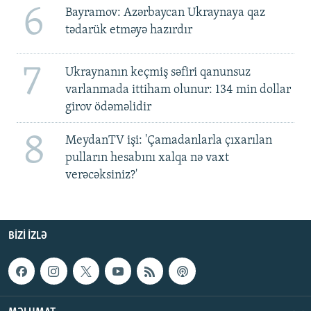
6
Bayramov: Azərbaycan Ukraynaya qaz
tədarük etməyə hazırdır
7
Ukraynanın keçmiş səfiri qanunsuz
varlanmada ittiham olunur: 134 min dollar
girov ödəməlidir
8
MeydanTV işi: 'Çamadanlarla çıxarılan
pulların hesabını xalqa nə vaxt
verəcəksiniz?'
BIZI IZLƏ