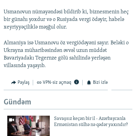
Usmanovun nümayəndəsi bildirib ki, biznesmenin heç
bir günahı yoxdur və o Rusiyada vergi ödəyir, habelə
xeyriyyəçiliklə məşğul olur.
Almaniya isə Usmanovu öz vergiödəyəni sayır. Beləki o
Ukrayna müharibəsindən əvvəl uzun müddət
Bavariyadakı Tegernze gölü sahilində yerləşən
villasında yaşayıb.
Paylaş
VPN-siz açmaq
Bizi izlə
Gündəm
Savaşsız keçən bir il - Azərbaycanla
Ermənistan sülhə nə qədər yaxındır?