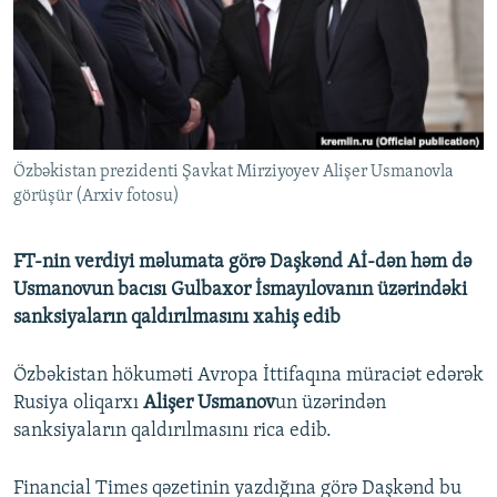
İNFOQRAFIKA
AZƏRBAYCAN ƏDƏBIYYATI KITABXANASI
MISSIYAMIZ
BIZI IZLƏ
KARIKATURA
İSLAM VƏ DEMOKRATIYA
PEŞƏ ETIKASI VƏ JURNALISTIKA STANDARTLARIMIZ
İZ - MƏDƏNIYYƏT PROQRAMI
MATERIALLARIMIZDAN ISTIFADƏ
AZADLIQRADIOSU MOBIL TELEFONUNUZDA
RFE/RL-in bütün saytları
Özbəkistan prezidenti Şavkat Mirziyoyev Alişer Usmanovla
BIZIMLƏ ƏLAQƏ
görüşür (Arxiv fotosu)
XƏBƏR BÜLLETENLƏRIMIZ
FT-nin verdiyi məlumata görə Daşkənd Aİ-dən həm də
Usmanovun bacısı Gulbaxor İsmayılovanın üzərindəki
sanksiyaların qaldırılmasını xahiş edib
Özbəkistan hökuməti Avropa İttifaqına müraciət edərək
Rusiya oliqarxı
Alişer Usmanov
un üzərindən
sanksiyaların qaldırılmasını rica edib.
Financial Times qəzetinin yazdığına görə Daşkənd bu