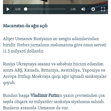
Auto
0:00
1:05
270p
Macarıstan da ağız açıb
360p
Auto
270p
360p
720p
720p
Alişer Usmanov Rusiyanın ən zəngin adamlarından
1080p
biridir. Forbes jurnalının məlumatına görə onun sərvəti
1080p
11.5 milyard dollardır.
Rusiya Ukraynaya əsassız və səbəbsiz hücum edəndən
sonra ABŞ, Kanada, Britaniya, Avstraliya, Yaponiya və
Avropa İttifaqı Moskvaya qarşı ağır iqtisadi sanksiyalar
qoyub.
Bundan başqa
Vladimir Putin
in yaxın çevrəsindən çox
sayda oliqarx və milyarder sanksiya siyahısına salınıb.
Bunların arasında Usmanov da var.