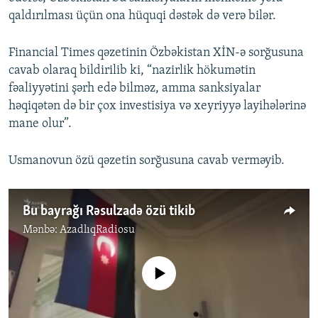
qaldırılması üçün ona hüquqi dəstək də verə bilər.
Financial Times qəzetinin Özbəkistan XİN-ə sorğusuna
cavab olaraq bildirilib ki, “nazirlik hökumətin
fəaliyyətini şərh edə bilməz, amma sanksiyalar
həqiqətən də bir çox investisiya və xeyriyyə layihələrinə
mane olur”.
Usmanovun özü qəzetin sorğusuna cavab verməyib.
Bu bayrağı Rəsulzadə özü tikib
Mənbə:
AzadlıqRadiosu
No media source currently available