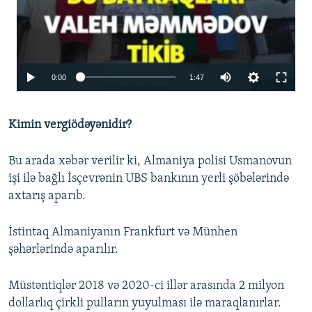
Auto
0:00
1:47
240p
Kimin vergiödəyənidir?
360p
480p
Bu arada xəbər verilir ki, Almaniya polisi Usmanovun
720p
işi ilə bağlı İsçevrənin UBS bankının yerli şöbələrində
axtarış aparıb.
1080p
Auto
240p
360p
480p
İstintaq Almaniyanın Frankfurt və Münhen
720p
1080p
şəhərlərində aparılır.
Müstəntiqlər 2018 və 2020-ci illər arasında 2 milyon
dollarlıq çirkli pulların yuyulması ilə maraqlanırlar.