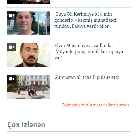
'Guya Əli Kərimliyə 850 min
göndərib' – keçmiş mühafizəçi
tutuldu, Bakıya verilə bilər
Elvin Mustafayev azadlıqda:
'Milyonluq yox, minlik korrupsiya
var'
Gürcüstan ali təhsili pulsuz etdi
Bölmənin bütün materialları burada
Çox izlənən