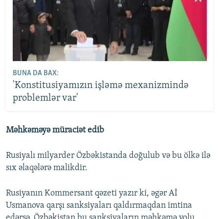
BUNA DA BAX:
'Konstitusiyamızın işləmə mexanizmində
problemlər var'
Məhkəməyə müraciət edib
Rusiyalı milyarder Özbəkistanda doğulub və bu ölkə ilə
sıx əlaqələrə malikdir.
Rusiyanın Kommersant qəzeti yazır ki, əgər Aİ
Usmanova qarşı sanksiyaları qaldırmaqdan imtina
edərsə, Özbəkistan bu sanksiyaların məhkəmə yolu