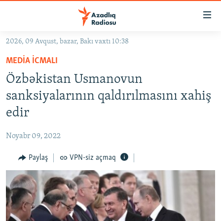
Keçid
linkləri
Əsas
2026, 09 Avqust, bazar, Bakı vaxtı 10:38
məzmuna
GÜNDƏM
MEDIA ICMALI
qayıt
#İZAHLA
Əsas
Özbəkistan Usmanovun
KORRUPSIOMETR
naviqasiyaya
sanksiyalarının qaldırılmasını xahiş
qayıt
#ƏSLINDƏ
edir
Axtarışa
FƏRQƏ BAX
keç
Noyabr 09, 2022
QANUNI DOĞRU
Paylaş
VPN-siz açmaq
ARAŞDIRMA
MULTIMEDIA
RADIO ARXIV
VIDEO
HAQQIMIZDA
FOTOQALEREYA
OXU ZALI