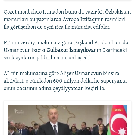
Qəzet mənbələrə istinadən bunu da yazır ki, Özbəkistan
məmurları bu yaxınlarda Avropa İttifaqının rəsmiləri
ilə görüşərkən də eyni rica ilə müraciət ediblər.
FT-nin verdiyi məlumata görə Daşkənd Aİ-dən həm də
Usmanovun bacısı
Gulbaxor İsmayılova
nın üzərindəki
sanksiyaların qaldırılmasını xahiş edib.
Aİ-nin məlumatına görə Alişer Usmanovun bir sıra
aktivləri, o cümlədən 600 milyon dollarlıq superyaxta
onun bacısının adına qeydiyyatdan keçirilib.