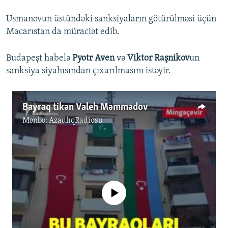
Usmanovun üstündəki sanksiyaların götürülməsi üçün
Macarıstan da müraciət edib.
Budapeşt habelə
Pyotr Aven
və
Viktor Raşnikov
un
sanksiya siyahısından çıxarılmasını istəyir.
Bayraq tikən Valeh Məmmədov
Mənbə:
AzadlıqRadiosu
No media source currently available