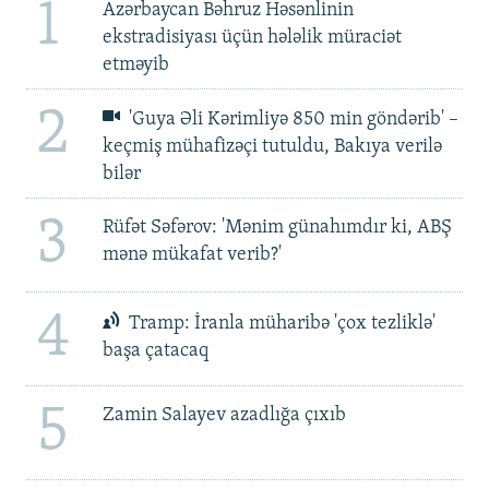
1
Azərbaycan Bəhruz Həsənlinin
ekstradisiyası üçün hələlik müraciət
etməyib
2
'Guya Əli Kərimliyə 850 min göndərib' –
keçmiş mühafizəçi tutuldu, Bakıya verilə
bilər
3
Rüfət Səfərov: 'Mənim günahımdır ki, ABŞ
mənə mükafat verib?'
4
Tramp: İranla müharibə 'çox tezliklə'
başa çatacaq
5
Zamin Salayev azadlığa çıxıb