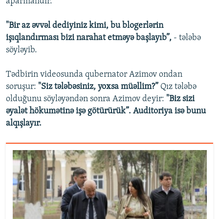
aparmalıdır.
"Bir az əvvəl dediyiniz kimi, bu blogerlərin
işıqlandırması bizi narahat etməyə başlayıb”,
- tələbə
söyləyib.
Tədbirin videosunda qubernator Azimov ondan
soruşur:
"Siz tələbəsiniz, yoxsa müəllim?”
Qız tələbə
olduğunu söyləyəndən sonra Azimov deyir:
"Biz sizi
əyalət hökumətinə işə götürürük”. Auditoriya isə bunu
alqışlayır.