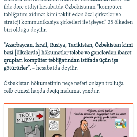
ildə dərc etdiyi hesabatda Özbəkistanın “kompüter
təbliğatını xidmət kimi təklif edən özəl şirkətlər və
strateji kommunikasiya şirkətləri ilə işləyən” 25 ölkədən
biri olduğu deyilir.
"Azərbaycan, İsrail, Rusiya, Tacikistan, Özbəkistan kimi
bəzi [ölkələrdə] hökumətlər tələbə və gənclərdən ibarət
qrupları kompüter təbliğatından istifadə üçün işə
götürürlər”,
– hesabatda deyilir.
Özbəkistan hökumətinin neçə nəfəri onlayn trolluğa
cəlb etməsi haqda dəqiq məlumat yoxdur.