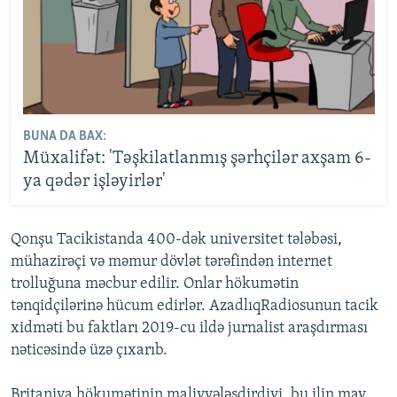
BUNA DA BAX:
Müxalifət: 'Təşkilatlanmış şərhçilər axşam 6-
ya qədər işləyirlər'
Qonşu Tacikistanda 400-dək universitet tələbəsi,
mühazirəçi və məmur dövlət tərəfindən internet
trolluğuna məcbur edilir. Onlar hökumətin
tənqidçilərinə hücum edirlər. AzadlıqRadiosunun tacik
xidməti bu faktları 2019-cu ildə jurnalist araşdırması
nəticəsində üzə çıxarıb.
Britaniya hökumətinin maliyyələşdirdiyi, bu ilin may