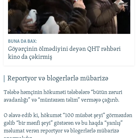
BUNA DA BAX:
Göyərçinin ölmədiyini deyən QHT rəhbəri
kino da çəkirmiş
Reportyor və blogerlərlə mübarizə
Tələbə həmçinin hökuməti tələbələrə “bütün zəruri
avadanlığı” və “müntəzəm təlim” verməyə çağırıb.
O əlavə edib ki, hökumət “100 müsbət şeyi” görməzdən
gəlib “bir mənfi şeyi” göstərən və bu haqda “yanlış”
məlumat verən reportyor və blogerlərlə mübarizə