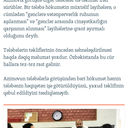
Azimovla görüşdə digər tələbələr də təkliflər irəli
sürüblər. Bir tələbə hökumətin müxtəlif layihələrə, o
cümlədən “gənclərə vətənpərvərlik ruhunun
aşılanması” və “gənclər arasında cinayətkarlığın
qarşısının alınması” layihələrinə qrant ayırmalı
olduğunu deyib.
Tələbələrin təkliflərinin öncədən səhnələşdirilməsi
haqda dəqiq məlumat yoxdur. Özbəkistanda bu cür
hallara tez-tez rast gəlinir.
Azimovun tələbələrlə görüşündən bəri hökumət həmin
tələbənin həqiqətən işə götürüldüyünü, yaxud təklifinin
qəbul edildiyini təsdiqləməyib.