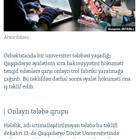
İNFOQRAFIKA
AZƏRBAYCAN ƏDƏBIYYATI KITABXANASI
MISSIYAMIZ
BIZI IZLƏ
KARIKATURA
İSLAM VƏ DEMOKRATIYA
PEŞƏ ETIKASI VƏ JURNALISTIKA STANDARTLARIMIZ
İZ - MƏDƏNIYYƏT PROQRAMI
MATERIALLARIMIZDAN ISTIFADƏ
Arxiv fotosu
AZADLIQRADIOSU MOBIL TELEFONUNUZDA
RFE/RL-in bütün saytları
BIZIMLƏ ƏLAQƏ
Özbəkistanda bir universitet tələbəsi yaşadığı
XƏBƏR BÜLLETENLƏRIMIZ
Qaşqadəryo əyalətinin icra hakimiyyətini hökuməti
tənqid edənlərə qarşı onlayn trol fabriki yaratmağa
çağırıb. Bu təklifdən dərhal sonra əyalət hökuməti ona
iş təklif edib.
Onlayn tələbə qrupu
Hələlik, adı ictimailəşdirilməyən tələbə bu təklifi
dekabrı 13-də Qaşqadəryo Dövlət Universitetində