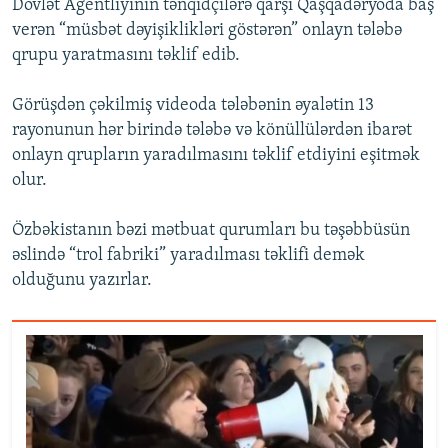
Dövlət Agentliyinin tənqidçilərə qarşı Qaşqadəryoda baş
verən “müsbət dəyişiklikləri göstərən” onlayn tələbə
qrupu yaratmasını təklif edib.
Görüşdən çəkilmiş videoda tələbənin əyalətin 13
rayonunun hər birində tələbə və könüllülərdən ibarət
onlayn qrupların yaradılmasını təklif etdiyini eşitmək
olur.
Özbəkistanın bəzi mətbuat qurumları bu təşəbbüsün
əslində “trol fabriki” yaradılması təklifi demək
olduğunu yazırlar.