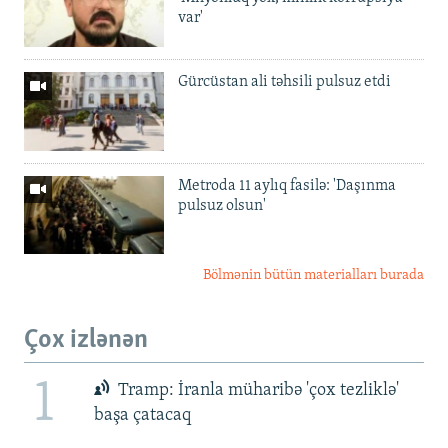
var'
Gürcüstan ali təhsili pulsuz etdi
Metroda 11 aylıq fasilə: 'Daşınma
pulsuz olsun'
Bölmənin bütün materialları burada
Çox izlənən
1
Tramp: İranla müharibə 'çox tezliklə'
başa çatacaq