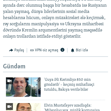
ayında dərc olunmuş başqa bir hesabatda isə Rusiyanın
yalan yaymaq, dünya liderlərinin sosial media
hesablarına hücum, onlayn müzakirələri ələ keçirmək,
rəy sorğularını manipulyasiya və Ukrayna müharibəsi
dövründə Kremlin arqumentlərini yaymaq məqsədilə
onlayn trollardan istifadə etdiyi göstərilir.
Paylaş
VPN-siz açmaq
Bizi izlə
Gündəm
'Guya Əli Kərimliyə 850 min
göndərib' – keçmiş mühafizəçi
tutuldu, Bakıya verilə bilər
Elvin Mustafayev azadlıqda:
'Milyonluq yox, minlik korrupsiya