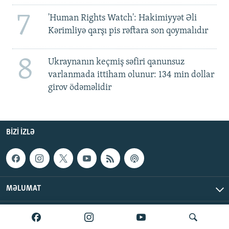
7
'Human Rights Watch': Hakimiyyət Əli
Kərimliyə qarşı pis rəftara son qoymalıdır
8
Ukraynanın keçmiş səfiri qanunsuz
varlanmada ittiham olunur: 134 min dollar
girov ödəməlidir
BIZI IZLƏ
MƏLUMAT
AzadlıqRadiosu © 2026 Inc. | Bütün hüquqlar qorunur