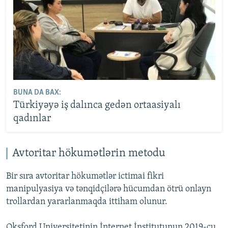
BUNA DA BAX:
Türkiyəyə iş dalınca gedən ortaasiyalı
qadınlar
Avtoritar hökumətlərin metodu
Bir sıra avtoritar hökumətlər ictimai fikri
manipulyasiya və tənqidçilərə hücumdan ötrü onlayn
trollardan yararlanmaqda ittiham olunur.
Oksford Universitetinin İnternet İnstitutunun 2019-cu