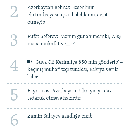
2
Azərbaycan Bəhruz Həsənlinin
ekstradisiyası üçün hələlik müraciət
etməyib
3
Rüfət Səfərov: 'Mənim günahımdır ki, ABŞ
mənə mükafat verib?'
4
'Guya Əli Kərimliyə 850 min göndərib' –
keçmiş mühafizəçi tutuldu, Bakıya verilə
bilər
5
Bayramov: Azərbaycan Ukraynaya qaz
tədarük etməyə hazırdır
6
Zamin Salayev azadlığa çıxıb