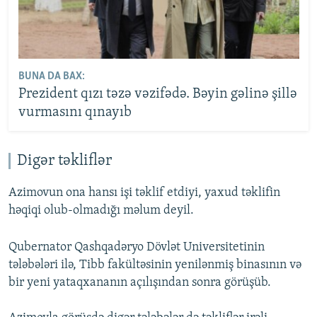
BUNA DA BAX:
Prezident qızı təzə vəzifədə. Bəyin gəlinə şillə
vurmasını qınayıb
Digər təkliflər
Azimovun ona hansı işi təklif etdiyi, yaxud təklifin
həqiqi olub-olmadığı məlum deyil.
Qubernator Qashqadəryo Dövlət Universitetinin
tələbələri ilə, Tibb fakültəsinin yenilənmiş binasının və
bir yeni yataqxananın açılışından sonra görüşüb.