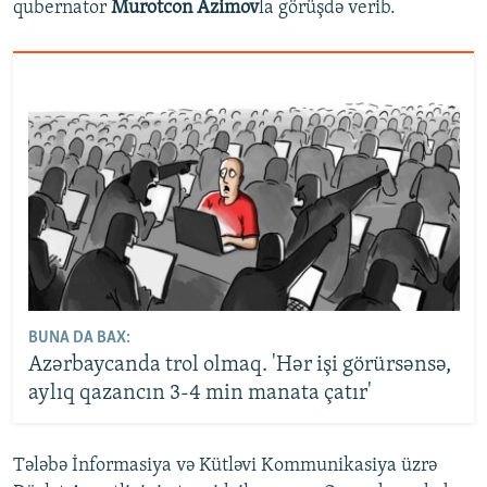
qubernator
Murotcon Azimov
la görüşdə verib.
BUNA DA BAX:
Azərbaycanda trol olmaq. 'Hər işi görürsənsə,
aylıq qazancın 3-4 min manata çatır'
Tələbə İnformasiya və Kütləvi Kommunikasiya üzrə