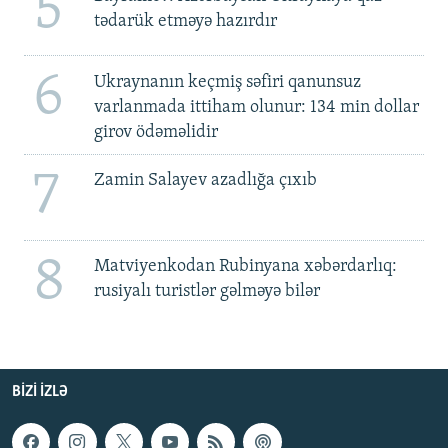
5
tədarük etməyə hazırdır
6
Ukraynanın keçmiş səfiri qanunsuz
varlanmada ittiham olunur: 134 min dollar
girov ödəməlidir
7
Zamin Salayev azadlığa çıxıb
8
Matviyenkodan Rubinyana xəbərdarlıq:
rusiyalı turistlər gəlməyə bilər
BIZI IZLƏ