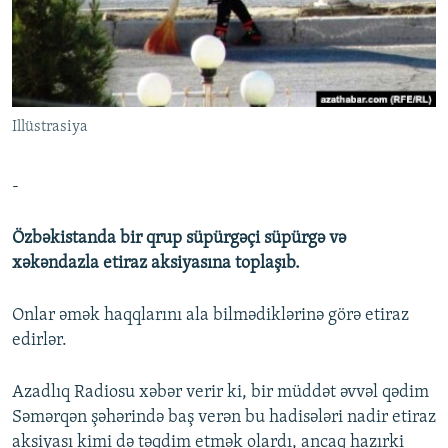
İNFOQRAFIKA
AZƏRBAYCAN ƏDƏBIYYATI KITABXANASI
MISSIYAMIZ
BIZI IZLƏ
KARIKATURA
İSLAM VƏ DEMOKRATIYA
PEŞƏ ETIKASI VƏ JURNALISTIKA STANDARTLARIMIZ
İZ - MƏDƏNIYYƏT PROQRAMI
MATERIALLARIMIZDAN ISTIFADƏ
AZADLIQRADIOSU MOBIL TELEFONUNUZDA
Illüstrasiya
RFE/RL-in bütün saytları
BIZIMLƏ ƏLAQƏ
-
XƏBƏR BÜLLETENLƏRIMIZ
Özbəkistanda bir qrup süpürgəçi süpürgə və
xəkəndazla etiraz aksiyasına toplaşıb.
Onlar əmək haqqlarını ala bilmədiklərinə görə etiraz
edirlər.
Azadlıq Radiosu xəbər verir ki, bir müddət əvvəl qədim
Səmərqən şəhərində baş verən bu hadisələri nadir etiraz
aksiyası kimi də təqdim etmək olardı, ancaq hazırki