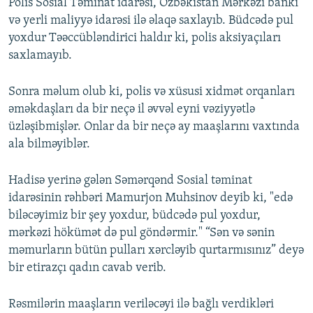
Polis Sosial Təminat idarəsi, Özbəkistan Mərkəzi bankı
və yerli maliyyə idarəsi ilə əlaqə saxlayıb. Büdcədə pul
yoxdur Təəccübləndirici haldır ki, polis aksiyaçıları
saxlamayıb.
Sonra məlum olub ki, polis və xüsusi xidmət orqanları
əməkdaşları da bir neçə il əvvəl eyni vəziyyətlə
üzləşibmişlər. Onlar da bir neçə ay maaşlarını vaxtında
ala bilməyiblər.
Hadisə yerinə gələn Səmərqənd Sosial təminat
idarəsinin rəhbəri Mamurjon Muhsinov deyib ki, "edə
biləcəyimiz bir şey yoxdur, büdcədə pul yoxdur,
mərkəzi hökümət də pul göndərmir." “Sən və sənin
məmurların bütün pulları xərcləyib qurtarmısınız” deyə
bir etirazçı qadın cavab verib.
Rəsmilərin maaşların veriləcəyi ilə bağlı verdikləri