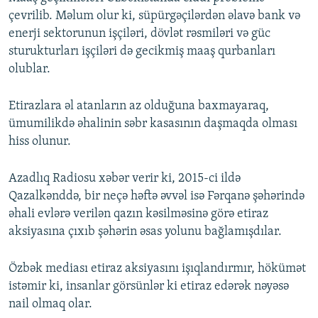
çevrilib. Məlum olur ki, süpürgəçilərdən əlavə bank və
enerji sektorunun işçiləri, dövlət rəsmiləri və güc
sturukturları işçiləri də gecikmiş maaş qurbanları
olublar.
Etirazlara əl atanların az olduğuna baxmayaraq,
ümumilikdə əhalinin səbr kasasının daşmaqda olması
hiss olunur.
Azadlıq Radiosu xəbər verir ki, 2015-ci ildə
Qazalkənddə, bir neçə həftə əvvəl isə Fərqanə şəhərində
əhali evlərə verilən qazın kəsilməsinə görə etiraz
aksiyasına çıxıb şəhərin əsas yolunu bağlamışdılar.
Özbək mediası etiraz aksiyasını işıqlandırmır, hökümət
istəmir ki, insanlar görsünlər ki etiraz edərək nəyəsə
nail olmaq olar.