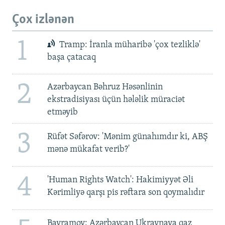
Çox izlənən
1
Tramp: İranla müharibə 'çox tezliklə'
başa çatacaq
2
Azərbaycan Bəhruz Həsənlinin
ekstradisiyası üçün hələlik müraciət
etməyib
3
Rüfət Səfərov: 'Mənim günahımdır ki, ABŞ
mənə mükafat verib?'
4
'Human Rights Watch': Hakimiyyət Əli
Kərimliyə qarşı pis rəftara son qoymalıdır
Bayramov: Azərbaycan Ukraynaya qaz