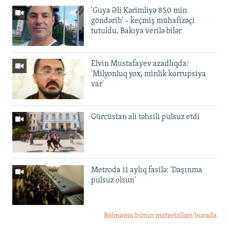
'Guya Əli Kərimliyə 850 min
göndərib' – keçmiş mühafizəçi
tutuldu, Bakıya verilə bilər
Elvin Mustafayev azadlıqda:
'Milyonluq yox, minlik korrupsiya
var'
Gürcüstan ali təhsili pulsuz etdi
Metroda 11 aylıq fasilə: 'Daşınma
pulsuz olsun'
Bölmənin bütün materialları burada