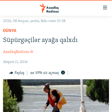
Keçid
linkləri
Əsas
2026, 08 Avqust, şənbə, Bakı vaxtı 01:38
məzmuna
GÜNDƏM
DÜNYA
qayıt
#İZAHLA
Əsas
Süpürgəçilər ayağa qalxdı
KORRUPSIOMETR
naviqasiyaya
qayıt
AzadlıqRadiosu ©
#ƏSLINDƏ
Axtarışa
Avqust 11, 2016
FƏRQƏ BAX
keç
QANUNI DOĞRU
Paylaş
VPN-siz açmaq
ARAŞDIRMA
MULTIMEDIA
RADIO ARXIV
VIDEO
HAQQIMIZDA
FOTOQALEREYA
OXU ZALI