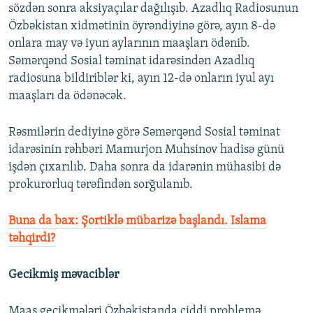
sözdən sonra aksiyaçılar dağılışıb. Azadlıq Radiosunun
Özbəkistan xidmətinin öyrəndiyinə görə, ayın 8-də
onlara may və iyun aylarının maaşları ödənib.
Səmərqənd Sosial təminat idarəsindən Azadlıq
radiosuna bildiriblər ki, ayın 12-də onların iyul ayı
maaşları da ödənəcək.
Rəsmilərin dediyinə görə Səmərqənd Sosial təminat
idarəsinin rəhbəri Mamurjon Muhsinov hadisə günü
işdən çıxarılıb. Daha sonra da idarənin mühasibi də
prokurorluq tərəfindən sorğulanıb.
Buna da bax: Şortiklə mübarizə başlandı. Islama
təhqirdi?
Gecikmiş məvaciblər
Maaş geçikmələri Özbəkistanda ciddi problemə