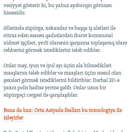
vəziyyət göstərir ki, bu yalnız aysberqin görünən
hissəsidir.
Əllərində süpürgə, xəkandaz və başqa iş alətləri ilə
etiraz edən əsasən qadınlardan ibarət kommunal
xidmət işçiləri, yerli idarənin qarşısına toplaşaraq idarə
rəhbərini görmək istədiklərini tələb ediblər.
Onlar may, iyun və iyul ayı üçün ala bilmədikləri
maaşlarını tələb ediblər və maaşları üçün məsul olan
şəxsləri görmək istədiklərini bildiriblər. Dərhal 20-ə
yaxın polis hadisə yerinə gəlib. Onlar uzun bir
süpürgəçi cərgəsi ilə qarşılaşıblar.
Buna da bax: Orta Asiyada fəalları bu texnologiya ilə
izləyirlər