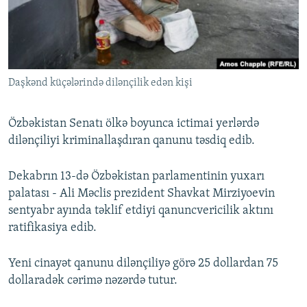
İNFOQRAFIKA
AZƏRBAYCAN ƏDƏBIYYATI KITABXANASI
MISSIYAMIZ
BIZI IZLƏ
KARIKATURA
İSLAM VƏ DEMOKRATIYA
PEŞƏ ETIKASI VƏ JURNALISTIKA STANDARTLARIMIZ
İZ - MƏDƏNIYYƏT PROQRAMI
MATERIALLARIMIZDAN ISTIFADƏ
Daşkənd küçələrində dilənçilik edən kişi
AZADLIQRADIOSU MOBIL TELEFONUNUZDA
RFE/RL-in bütün saytları
BIZIMLƏ ƏLAQƏ
Özbəkistan Senatı ölkə boyunca ictimai yerlərdə
XƏBƏR BÜLLETENLƏRIMIZ
dilənçiliyi kriminallaşdıran qanunu təsdiq edib.
Dekabrın 13-də Özbəkistan parlamentinin yuxarı
palatası - Ali Məclis prezident Shavkat Mirziyoevin
sentyabr ayında təklif etdiyi qanuncvericilik aktını
ratifikasiya edib.
Yeni cinayət qanunu dilənçiliyə görə 25 dollardan 75
dollaradək cərimə nəzərdə tutur.