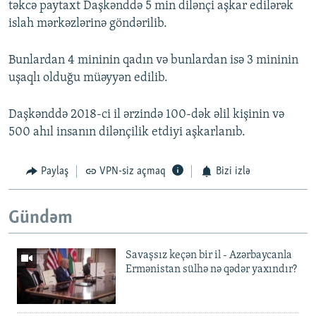
təkcə paytaxt Daşkənddə 5 min dilənçi aşkar edilərək
islah mərkəzlərinə göndərilib.
Bunlardan 4 mininin qadın və bunlardan isə 3 mininin
uşaqlı olduğu müəyyən edilib.
Daşkənddə 2018-ci il ərzində 100-dək əlil kişinin və
500 ahıl insanın dilənçilik etdiyi aşkarlanıb.
Paylaş
VPN-siz açmaq
Bizi izlə
Gündəm
Savaşsız keçən bir il - Azərbaycanla
Ermənistan sülhə nə qədər yaxındır?