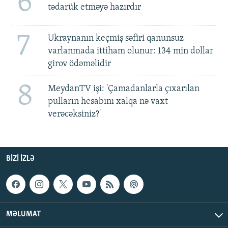
6
tədarük etməyə hazırdır
7
Ukraynanın keçmiş səfiri qanunsuz
varlanmada ittiham olunur: 134 min dollar
girov ödəməlidir
8
MeydanTV işi: 'Çamadanlarla çıxarılan
pulların hesabını xalqa nə vaxt
verəcəksiniz?'
BIZI IZLƏ
MƏLUMAT