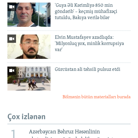
'Guya Əli Kərimliyə 850 min
göndərib' – keçmiş mühafizəçi
tutuldu, Bakıya verilə bilər
Elvin Mustafayev azadlıqda:
'Milyonluq yox, minlik korrupsiya
var'
Gürcüstan ali təhsili pulsuz etdi
Bölmənin bütün materialları burada
Çox izlənən
1
Azərbaycan Bəhruz Həsənlinin