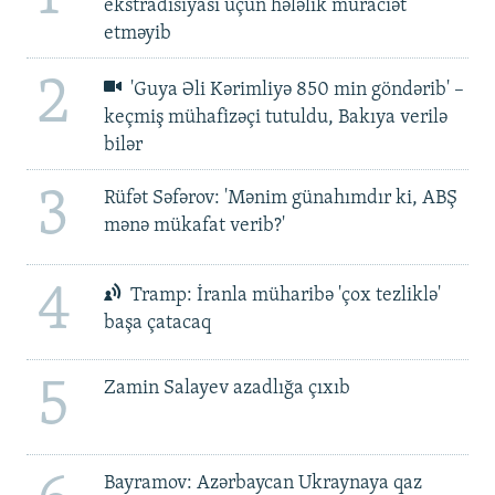
ekstradisiyası üçün hələlik müraciət
etməyib
2
'Guya Əli Kərimliyə 850 min göndərib' –
keçmiş mühafizəçi tutuldu, Bakıya verilə
bilər
3
Rüfət Səfərov: 'Mənim günahımdır ki, ABŞ
mənə mükafat verib?'
4
Tramp: İranla müharibə 'çox tezliklə'
başa çatacaq
5
Zamin Salayev azadlığa çıxıb
Bayramov: Azərbaycan Ukraynaya qaz