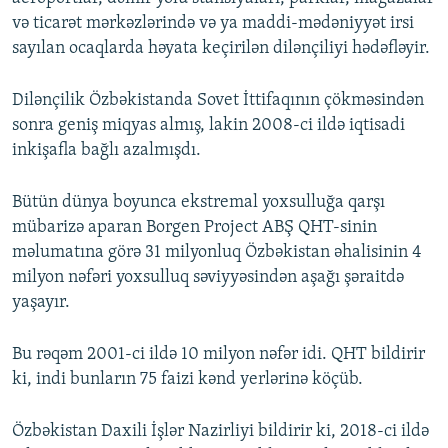
və ticarət mərkəzlərində və ya maddi-mədəniyyət irsi
sayılan ocaqlarda həyata keçirilən dilənçiliyi hədəfləyir.
Dilənçilik Özbəkistanda Sovet İttifaqının çökməsindən
sonra geniş miqyas almış, lakin 2008-ci ildə iqtisadi
inkişafla bağlı azalmışdı.
Bütün dünya boyunca ekstremal yoxsulluğa qarşı
mübarizə aparan Borgen Project ABŞ QHT-sinin
məlumatına görə 31 milyonluq Özbəkistan əhalisinin 4
milyon nəfəri yoxsulluq səviyyəsindən aşağı şəraitdə
yaşayır.
Bu rəqəm 2001-ci ildə 10 milyon nəfər idi. QHT bildirir
ki, indi bunların 75 faizi kənd yerlərinə köçüb.
Özbəkistan Daxili İşlər Nazirliyi bildirir ki, 2018-ci ildə