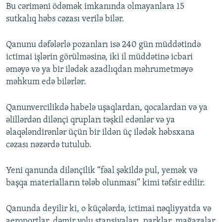
Bu cəriməni ödəmək imkanında olmayanlara 15
sutkalıq həbs cəzası verilə bilər.
Qanunu dəfələrlə pozanları isə 240 gün müddətində
ictimai işlərin görülməsinə, iki il müddətinə icbari
əməyə və ya bir ilədək azadlıqdan məhrumetməyə
məhkum edə bilərlər.
Qanunvercilikdə habelə uşaqlardan, qocalardan və ya
əlillərdən dilənçi qrupları təşkil edənlər və ya
əlaqələndirənlər üçün bir ildən üç ilədək həbsxana
cəzası nəzərdə tutulub.
Yeni qanunda dilənçilik “fəal şəkildə pul, yemək və
başqa materialların tələb olunması” kimi təfsir edilir.
Qanunda deyilir ki, o küçələrdə, ictimai nəqliyyatda və
aeroportlar, dəmir yolu stansiyaları, parklar, mağazalar