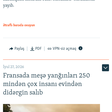
yayıb.
Ətraflı burada oxuyun
Paylaş
PDF
VPN-siz açmaq
İyul 27, 2026
Fransada meşə yanğınları 250
mindən çox insanı evindən
didərgin salıb