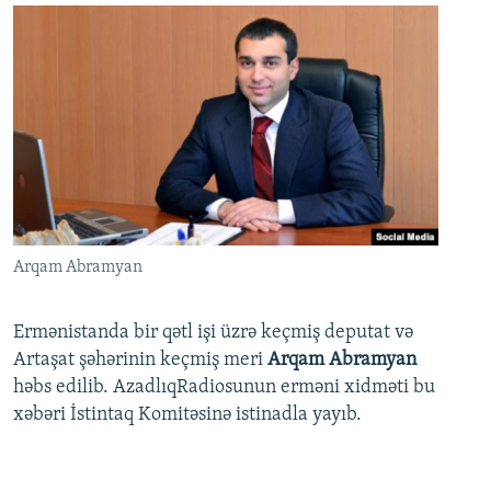
Arqam Abramyan
Ermənistanda bir qətl işi üzrə keçmiş deputat və
Artaşat şəhərinin keçmiş meri
Arqam Abramyan
həbs edilib. AzadlıqRadiosunun erməni xidməti bu
xəbəri İstintaq Komitəsinə istinadla yayıb.