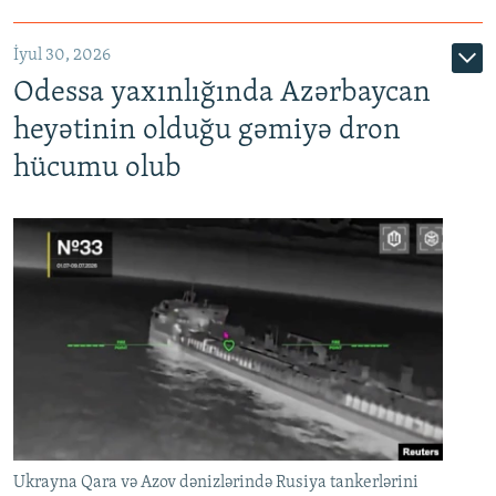
İyul 30, 2026
Odessa yaxınlığında Azərbaycan
heyətinin olduğu gəmiyə dron
hücumu olub
Ukrayna Qara və Azov dənizlərində Rusiya tankerlərini