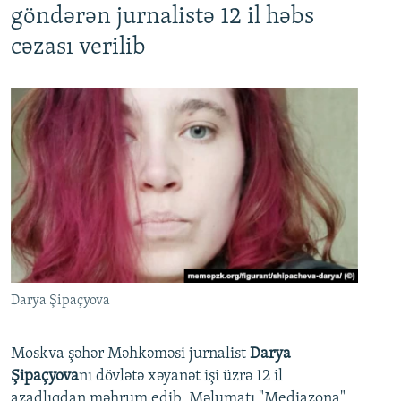
göndərən jurnalistə 12 il həbs
cəzası verilib
Darya Şipaçyova
Moskva şəhər Məhkəməsi jurnalist
Darya
Şipaçyova
nı dövlətə xəyanət işi üzrə 12 il
azadlıqdan məhrum edib. Məlumatı "Mediazona"