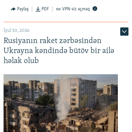
Paylaş
PDF
VPN-siz açmaq
İyul 30, 2026
Rusiyanın raket zərbəsindən
Ukrayna kəndində bütöv bir ailə
həlak olub