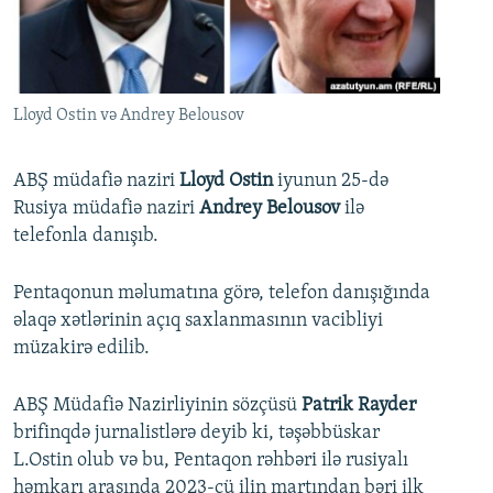
İNFOQRAFIKA
AZƏRBAYCAN ƏDƏBIYYATI KITABXANASI
MISSIYAMIZ
BIZI IZLƏ
KARIKATURA
İSLAM VƏ DEMOKRATIYA
PEŞƏ ETIKASI VƏ JURNALISTIKA STANDARTLARIMIZ
İZ - MƏDƏNIYYƏT PROQRAMI
MATERIALLARIMIZDAN ISTIFADƏ
Lloyd Ostin və Andrey Belousov
AZADLIQRADIOSU MOBIL TELEFONUNUZDA
RFE/RL-in bütün saytları
BIZIMLƏ ƏLAQƏ
ABŞ müdafiə naziri
Lloyd Ostin
iyunun 25-də
Rusiya müdafiə naziri
Andrey Belousov
ilə
XƏBƏR BÜLLETENLƏRIMIZ
telefonla danışıb.
Pentaqonun məlumatına görə, telefon danışığında
əlaqə xətlərinin açıq saxlanmasının vacibliyi
müzakirə edilib.
ABŞ Müdafiə Nazirliyinin sözçüsü
Patrik Rayder
brifinqdə jurnalistlərə deyib ki, təşəbbüskar
L.Ostin olub və bu, Pentaqon rəhbəri ilə rusiyalı
həmkarı arasında 2023-cü ilin martından bəri ilk