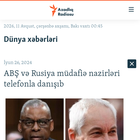
Keçid
linkləri
Əsas
2026, 11 Avqust, çərşənbə axşamı, Bakı vaxtı 00:45
məzmuna
GÜNDƏM
Dünya xəbərləri
qayıt
#İZAHLA
Əsas
KORRUPSIOMETR
naviqasiyaya
İyun 26, 2024
qayıt
#ƏSLINDƏ
Axtarışa
ABŞ və Rusiya müdafiə nazirləri
FƏRQƏ BAX
keç
telefonla danışıb
QANUNI DOĞRU
ARAŞDIRMA
MULTIMEDIA
RADIO ARXIV
VIDEO
HAQQIMIZDA
FOTOQALEREYA
OXU ZALI