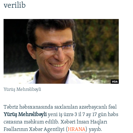
verilib
Yürüş Mehrəlibəyli
Təbriz həbsxanasında saxlanılan azərbaycanlı fəal
Yürüş Mehrəlibəyli
yeni iş üzrə 3 il 7 ay 17 gün həbs
cəzasına məhkum edilib. Xəbəri İnsan Haqları
Fəallarının Xəbər Agentliyi (
HRANA
) yayıb.