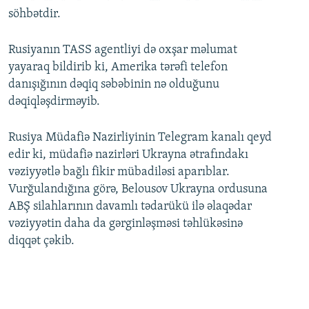
söhbətdir.
Rusiyanın TASS agentliyi də oxşar məlumat
yayaraq bildirib ki, Amerika tərəfi telefon
danışığının dəqiq səbəbinin nə olduğunu
dəqiqləşdirməyib.
Rusiya Müdafiə Nazirliyinin Telegram kanalı qeyd
edir ki, müdafiə nazirləri Ukrayna ətrafındakı
vəziyyətlə bağlı fikir mübadiləsi aparıblar.
Vurğulandığına görə, Belousov Ukrayna ordusuna
ABŞ silahlarının davamlı tədarükü ilə əlaqədar
vəziyyətin daha da gərginləşməsi təhlükəsinə
diqqət çəkib.