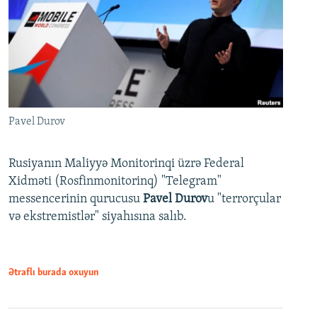
Pavel Durov
Rusiyanın Maliyyə Monitorinqi üzrə Federal
Xidməti (Rosfinmonitorinq) "Telegram"
messencerinin qurucusu
Pavel Durov
u "terrorçular
və ekstremistlər" siyahısına salıb.
Ətraflı burada oxuyun