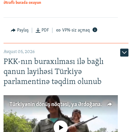
Ətraflı burada oxuyun
Paylaş
PDF
VPN-siz açmaq
Avqust 05, 2026
PKK-nın buraxılması ilə bağlı
qanun layihəsi Türkiyə
parlamentinə təqdim olunub
Türkiyənin dönüş nöqtəsi, ya Ərdoğana üçüncü şans: PKK ilə qəfil barışıq nə deməkdir?
No media source currently available