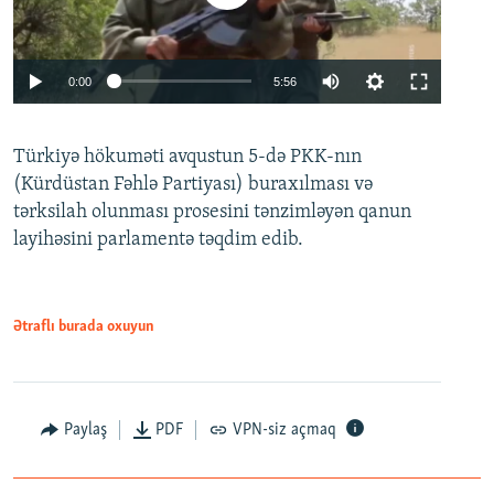
Auto
0:00
5:56
240p
Türkiyə hökuməti avqustun 5-də PKK-nın
360p
(Kürdüstan Fəhlə Partiyası) buraxılması və
480p
Auto
240p
360p
480p
tərksilah olunması prosesini tənzimləyən qanun
720p
layihəsini parlamentə təqdim edib.
720p
1080p
1080p
Ətraflı burada oxuyun
Paylaş
PDF
VPN-siz açmaq