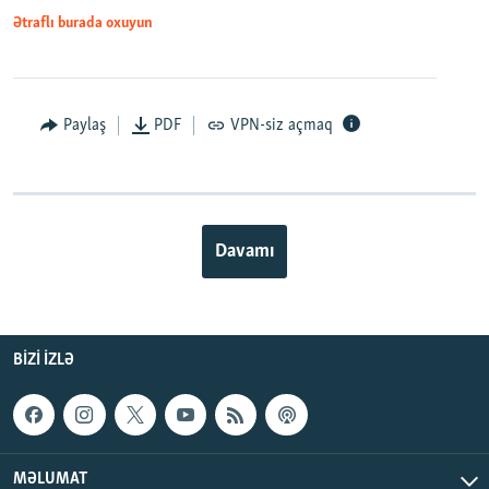
Ətraflı burada oxuyun
Paylaş
PDF
VPN-siz açmaq
Davamı
BIZI IZLƏ
MƏLUMAT