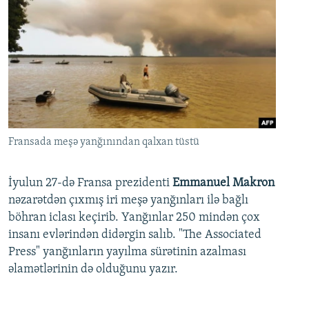
Fransada meşə yanğınından qalxan tüstü
İyulun 27-də Fransa prezidenti
Emmanuel Makron
nəzarətdən çıxmış iri meşə yanğınları ilə bağlı
böhran iclası keçirib. Yanğınlar 250 mindən çox
insanı evlərindən didərgin salıb. "The Associated
Press" yanğınların yayılma sürətinin azalması
əlamətlərinin də olduğunu yazır.