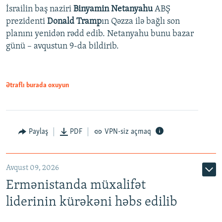
İsrailin baş naziri
Binyamin Netanyahu
ABŞ
prezidenti
Donald Tramp
ın Qəzza ilə bağlı son
planını yenidən rədd edib. Netanyahu bunu bazar
günü – avqustun 9-da bildirib.
Ətraflı burada oxuyun
Paylaş
PDF
VPN-siz açmaq
Avqust 09, 2026
Ermənistanda müxalifət
liderinin kürəkəni həbs edilib