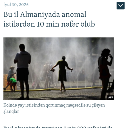
İyul 30, 2026
Bu il Almaniyada anomal
istilərdən 10 min nəfər ölüb
Kölndə yay istisindən qorunmaq məqsədilə su çiləyən
şlanqlar