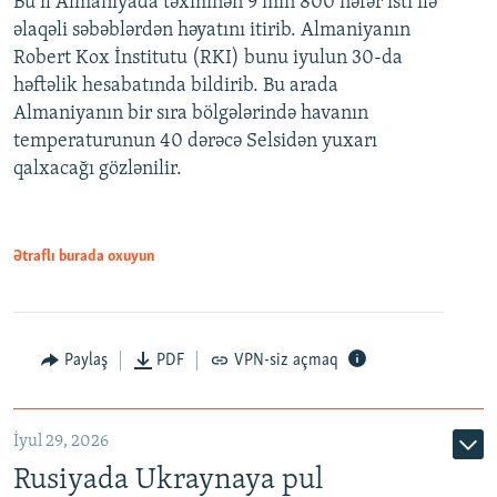
Bu il Almaniyada təxminən 9 min 800 nəfər isti ilə
əlaqəli səbəblərdən həyatını itirib. Almaniyanın
Robert Kox İnstitutu (RKI) bunu iyulun 30-da
həftəlik hesabatında bildirib. Bu arada
Almaniyanın bir sıra bölgələrində havanın
temperaturunun 40 dərəcə Selsidən yuxarı
qalxacağı gözlənilir.
Ətraflı burada oxuyun
Paylaş
PDF
VPN-siz açmaq
İyul 29, 2026
Rusiyada Ukraynaya pul