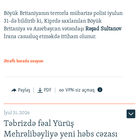
Böyük Britaniyanın terrorla mübarizə polisi iyulun
31-də bildirib ki, Kiprdə saxlanılan Böyük
Britaniya və Azərbaycan vətəndaşı
Rəşad Sultanov
İrana casusluq etməkdə ittiham olunur.
Ətraflı burada oxuyun
Paylaş
PDF
VPN-siz açmaq
İyul 31, 2026
Təbrizdə fəal Yürüş
Mehrəlibəyliyə yeni həbs cəzası