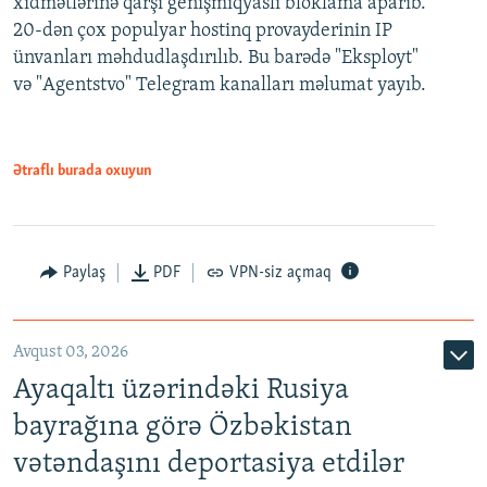
xidmətlərinə qarşı genişmiqyaslı bloklama aparıb.
20-dən çox populyar hostinq provayderinin IP
ünvanları məhdudlaşdırılıb. Bu barədə "Eksployt"
və "Agentstvo" Telegram kanalları məlumat yayıb.
Ətraflı burada oxuyun
Paylaş
PDF
VPN-siz açmaq
Avqust 03, 2026
Ayaqaltı üzərindəki Rusiya
bayrağına görə Özbəkistan
vətəndaşını deportasiya etdilər