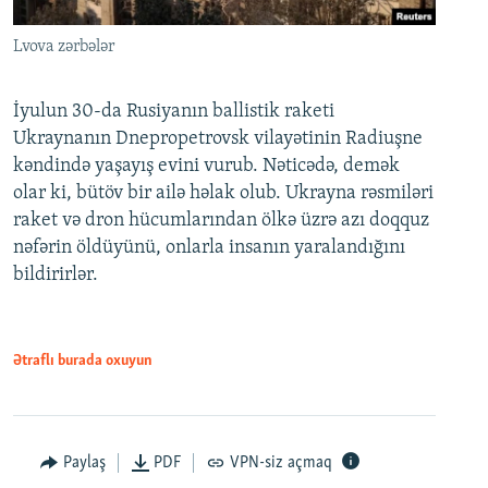
Lvova zərbələr
İyulun 30-da Rusiyanın ballistik raketi
Ukraynanın Dnepropetrovsk vilayətinin Radiuşne
kəndində yaşayış evini vurub. Nəticədə, demək
olar ki, bütöv bir ailə həlak olub. Ukrayna rəsmiləri
raket və dron hücumlarından ölkə üzrə azı doqquz
nəfərin öldüyünü, onlarla insanın yaralandığını
bildirirlər.
Ətraflı burada oxuyun
Paylaş
PDF
VPN-siz açmaq