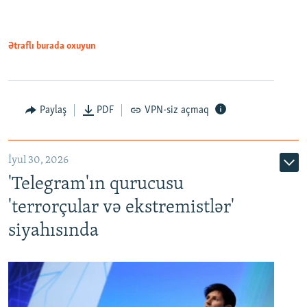
Ətraflı burada oxuyun
Paylaş
PDF
VPN-siz açmaq
İyul 30, 2026
'Telegram'ın qurucusu
'terrorçular və ekstremistlər'
siyahısında