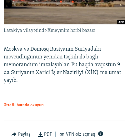
Latakiya vilayətində Xmeymim hərbi bazası
Moskva və Dəməşq Rusiyanın Suriyadakı
mövcudluğunun yenidən təşkili ilə bağlı
memorandum imzalayıblar. Bu haqda avqustun 9-
da Suriyanın Xarici İşlər Nazirliyi (XİN) məlumat
yayıb.
Ətraflı burada oxuyun
Paylaş
PDF
VPN-siz açmaq