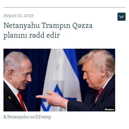
Avqust 10, 2026
Netanyahu Trampın Qəzza
planını rədd edir
B.Netanyahu və D.Tramp