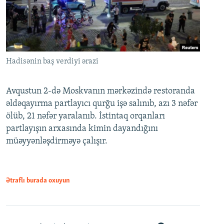
Hadisənin baş verdiyi ərazi
Avqustun 2-də Moskvanın mərkəzində restoranda
əldəqayırma partlayıcı qurğu işə salınıb, azı 3 nəfər
ölüb, 21 nəfər yaralanıb. İstintaq orqanları
partlayışın arxasında kimin dayandığını
müəyyənləşdirməyə çalışır.
Ətraflı burada oxuyun