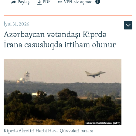
Paylaş
PDF
VPN-siz açmaq
İyul 31, 2026
Azərbaycan vətəndaşı Kiprdə
İrana casusluqda ittiham olunur
Kiprdə Akrotiri Hərbi Hava Qüvvələri bazası