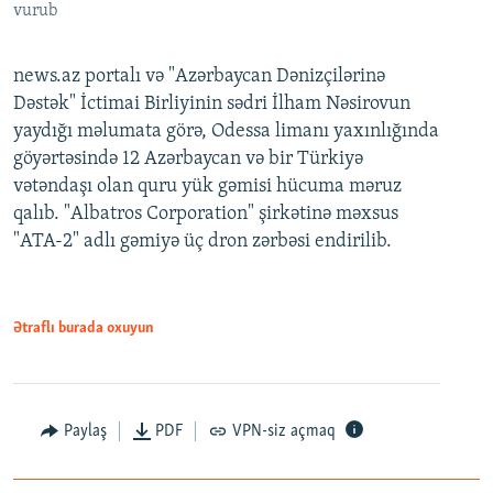
vurub
news.az portalı və "Azərbaycan Dənizçilərinə
Dəstək" İctimai Birliyinin sədri İlham Nəsirovun
yaydığı məlumata görə, Odessa limanı yaxınlığında
göyərtəsində 12 Azərbaycan və bir Türkiyə
vətəndaşı olan quru yük gəmisi hücuma məruz
qalıb. "Albatros Corporation" şirkətinə məxsus
"ATA-2" adlı gəmiyə üç dron zərbəsi endirilib.
Ətraflı burada oxuyun
Paylaş
PDF
VPN-siz açmaq