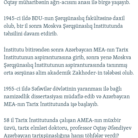
Oqtay müharibənin ağrı-acısını anası ilə birgə yaşayıb.
1945-ci ildə BDU-nun Şərqşünaslıq fakültəsinə daxil
olub, bir il sonra Moskva Şərqşünaslıq İnstitutunda
təhsilini davam etdirib.
İnstitutu bitirəndən sonra Azərbaycan MEA-nın Tarix
İnstitutunun aspiranturasına girib, sonra yenə Moskva
Şərqşünaslıq İnstitutunun aspiranturasında tanınmış
orta əsrşünas alim akademik Zakhoder-in tələbəsi olub.
1955-ci ildə Səfəvilər dövlətinin yaranması ilə bağlı
namizədlik dissertasiyası müdafiə edib və Azərbaycan
MEA-nın Tarix İnstitutunda işə başlayıb.
58 il Tarix İnstitutunda çalışan AMEA-nın müxbir
üzvü, tarix elmləri doktoru, professor Oqtay Əfəndiyev
Azərbaycan tarixşünaslığına hansı töhfələr verdi?