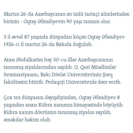
Martın 26-da Azərbaycanın ən ünlü tarixçi alimlərindən
birinin - Oqtay Əfəndiyevin 90 yaşı tamam olur.
3 il əvvəl 87 yaşında dünyadan köçən Oqtay Əfəndiyev
1926-cı il martın 26-da Bakıda doğulub.
Atası Əbdülkərim bəy 30-cu illər Azərbaycanının
tanınmış ziyalılarından sayılıb. O, Qori Müəllimlər
Seminariyasını, Bakı Dövlət Universitetinin Şərq
fakültəsini bitirib. Pedaqoji Universitetdə dərs verib.
Çox tez dünyasını dəyişdiyindən, Oqtay Əfəndiyev 8
yaşından anası Kübra xanımın himayəsində böyüyüb.
Kübra xanım dövrünün tanınmış ziyalısı sayılıb,
əməkdar həkim olub.