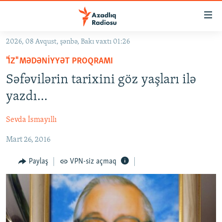
Keçid
linkləri
Əsas
2026, 08 Avqust, şənbə, Bakı vaxtı 01:26
məzmuna
GÜNDƏM
"İZ" MƏDƏNIYYƏT PROQRAMI
qayıt
#İZAHLA
Əsas
Səfəvilərin tarixini göz yaşları ilə
KORRUPSIOMETR
naviqasiyaya
yazdı...
qayıt
#ƏSLINDƏ
Axtarışa
Sevda İsmayıllı
FƏRQƏ BAX
keç
Mart 26, 2016
QANUNI DOĞRU
ARAŞDIRMA
Paylaş
VPN-siz açmaq
MULTIMEDIA
RADIO ARXIV
VIDEO
HAQQIMIZDA
FOTOQALEREYA
OXU ZALI