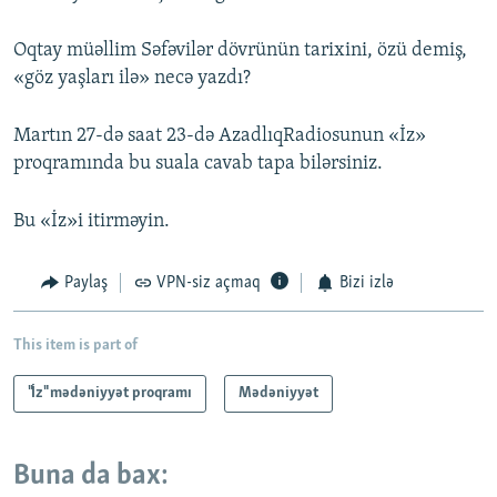
Oqtay müəllim Səfəvilər dövrünün tarixini, özü demiş,
«göz yaşları ilə» necə yazdı?
Martın 27-də saat 23-də AzadlıqRadiosunun «İz»
proqramında bu suala cavab tapa bilərsiniz.
Bu «İz»i itirməyin.
Paylaş
VPN-siz açmaq
Bizi izlə
This item is part of
"İz" mədəniyyət proqramı
Mədəniyyət
Buna da bax: