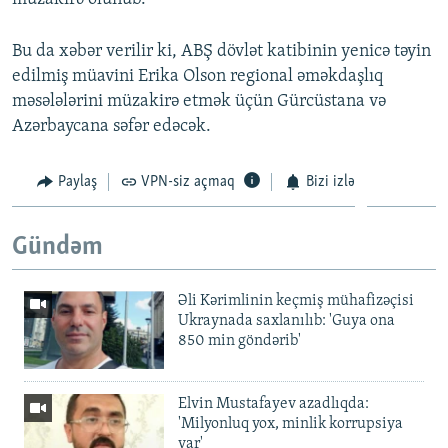
Bu da xəbər verilir ki, ABŞ dövlət katibinin yenicə təyin
edilmiş müavini Erika Olson regional əməkdaşlıq
məsələlərini müzakirə etmək üçün Gürcüstana və
Azərbaycana səfər edəcək.
Paylaş
VPN-siz açmaq
Bizi izlə
Gündəm
Əli Kərimlinin keçmiş mühafizəçisi
Ukraynada saxlanılıb: 'Guya ona
850 min göndərib'
Elvin Mustafayev azadlıqda:
'Milyonluq yox, minlik korrupsiya
var'