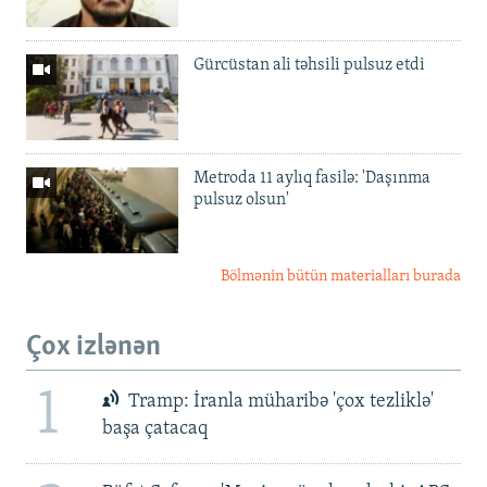
Gürcüstan ali təhsili pulsuz etdi
Metroda 11 aylıq fasilə: 'Daşınma
pulsuz olsun'
Bölmənin bütün materialları burada
Çox izlənən
1
Tramp: İranla müharibə 'çox tezliklə'
başa çatacaq