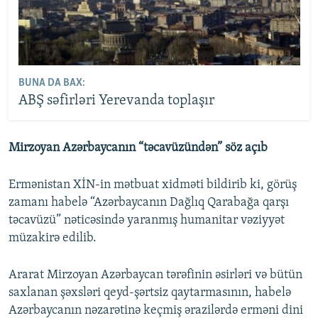
BUNA DA BAX:
ABŞ səfirləri Yerevanda toplaşır
Mirzoyan Azərbaycanın “təcavüzündən” söz açıb
Ermənistan XİN-in mətbuat xidməti bildirib ki, görüş
zamanı habelə “Azərbaycanın Dağlıq Qarabağa qarşı
təcavüzü” nəticəsində yaranmış humanitar vəziyyət
müzakirə edilib.
Ararat Mirzoyan Azərbaycan tərəfinin əsirləri və bütün
saxlanan şəxsləri qeyd-şərtsiz qaytarmasının, habelə
Azərbaycanın nəzarətinə keçmiş ərazilərdə erməni dini