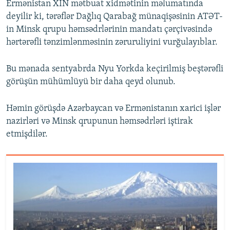
Ermənistan XİN mətbuat xidmətinin məlumatında
deyilir ki, tərəflər Dağlıq Qarabağ münaqişəsinin ATƏT-
in Minsk qrupu həmsədrlərinin mandatı çərçivəsində
hərtərəfli tənzimlənməsinin zəruruliyini vurğulayıblar.
Bu mənada sentyabrda Nyu Yorkda keçirilmiş beştərəfli
görüşün mühümlüyü bir daha qeyd olunub.
Həmin görüşdə Azərbaycan və Ermənistanın xarici işlər
nazirləri və Minsk qrupunun həmsədrləri iştirak
etmişdilər.