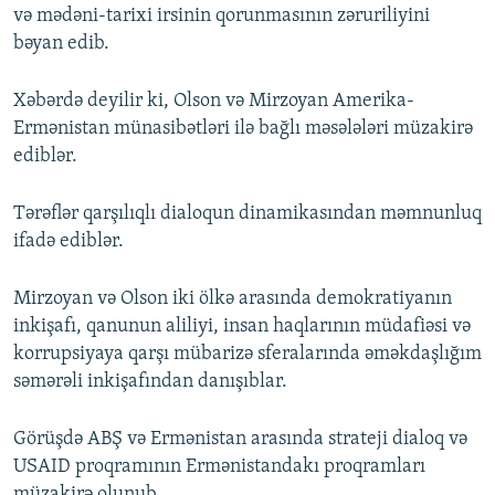
və mədəni-tarixi irsinin qorunmasının zəruriliyini
bəyan edib.
Xəbərdə deyilir ki, Olson və Mirzoyan Amerika-
Ermənistan münasibətləri ilə bağlı məsələləri müzakirə
ediblər.
Tərəflər qarşılıqlı dialoqun dinamikasından məmnunluq
ifadə ediblər.
Mirzoyan və Olson iki ölkə arasında demokratiyanın
inkişafı, qanunun aliliyi, insan haqlarının müdafiəsi və
korrupsiyaya qarşı mübarizə sferalarında əməkdaşlığım
səmərəli inkişafından danışıblar.
Görüşdə ABŞ və Ermənistan arasında strateji dialoq və
USAID proqramının Ermənistandakı proqramları
müzakirə olunub.