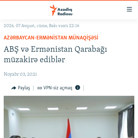
Keçid
linkləri
Əsas
2026, 07 Avqust, cümə, Bakı vaxtı 22:16
məzmuna
GÜNDƏM
AZƏRBAYCAN-ERMƏNISTAN MÜNAQIŞƏSI
qayıt
#İZAHLA
Əsas
ABŞ və Ermənistan Qarabağı
KORRUPSIOMETR
naviqasiyaya
müzakirə ediblər
qayıt
#ƏSLINDƏ
Axtarışa
Noyabr 03, 2021
FƏRQƏ BAX
keç
QANUNI DOĞRU
Paylaş
VPN-siz açmaq
ARAŞDIRMA
MULTIMEDIA
RADIO ARXIV
VIDEO
HAQQIMIZDA
FOTOQALEREYA
OXU ZALI