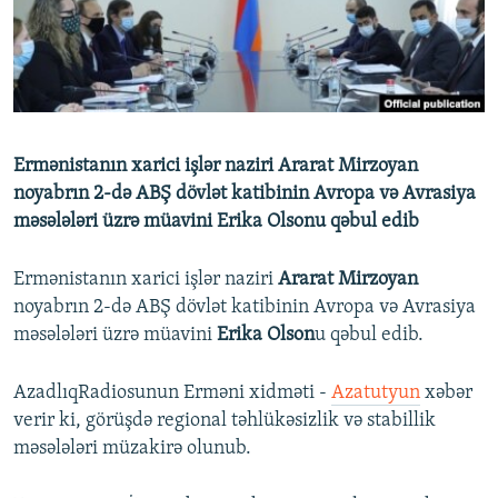
İNFOQRAFIKA
AZƏRBAYCAN ƏDƏBIYYATI KITABXANASI
MISSIYAMIZ
BIZI IZLƏ
KARIKATURA
İSLAM VƏ DEMOKRATIYA
PEŞƏ ETIKASI VƏ JURNALISTIKA STANDARTLARIMIZ
İZ - MƏDƏNIYYƏT PROQRAMI
MATERIALLARIMIZDAN ISTIFADƏ
AZADLIQRADIOSU MOBIL TELEFONUNUZDA
RFE/RL-in bütün saytları
Ermənistanın xarici işlər naziri Ararat Mirzoyan
BIZIMLƏ ƏLAQƏ
noyabrın 2-də ABŞ dövlət katibinin Avropa və Avrasiya
məsələləri üzrə müavini Erika Olsonu qəbul edib
XƏBƏR BÜLLETENLƏRIMIZ
Ermənistanın xarici işlər naziri
Ararat Mirzoyan
noyabrın 2-də ABŞ dövlət katibinin Avropa və Avrasiya
məsələləri üzrə müavini
Erika Olson
u qəbul edib.
AzadlıqRadiosunun Erməni xidməti -
Azatutyun
xəbər
verir ki, görüşdə regional təhlükəsizlik və stabillik
məsələləri müzakirə olunub.