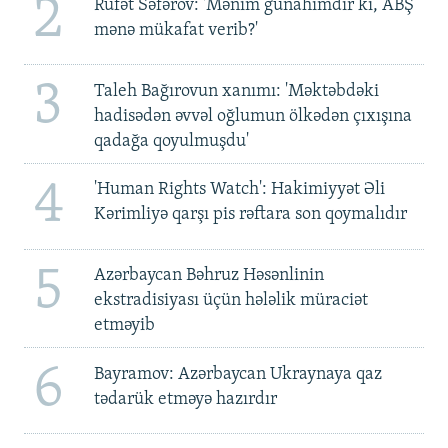
2
Rüfət Səfərov: 'Mənim günahımdır ki, ABŞ
mənə mükafat verib?'
3
Taleh Bağırovun xanımı: 'Məktəbdəki
hadisədən əvvəl oğlumun ölkədən çıxışına
qadağa qoyulmuşdu'
4
'Human Rights Watch': Hakimiyyət Əli
Kərimliyə qarşı pis rəftara son qoymalıdır
5
Azərbaycan Bəhruz Həsənlinin
ekstradisiyası üçün hələlik müraciət
etməyib
6
Bayramov: Azərbaycan Ukraynaya qaz
tədarük etməyə hazırdır