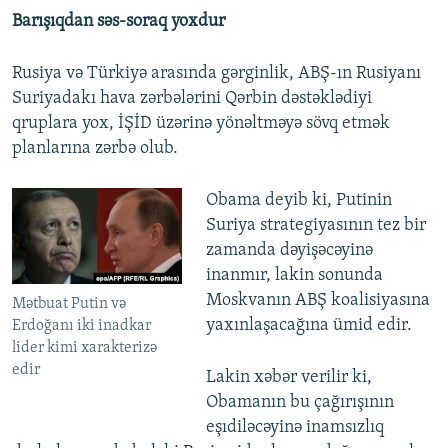
Barışıqdan səs-soraq yoxdur
Rusiya və Türkiyə arasında gərginlik, ABŞ-ın Rusiyanı
Suriyadakı hava zərbələrini Qərbin dəstəklədiyi
qruplara yox, İŞİD üzərinə yönəltməyə sövq etmək
planlarına zərbə olub.
Obama deyib ki, Putinin
Suriya strategiyasının tez bir
zamanda dəyişəcəyinə
inanmır, lakin sonunda
Moskvanın ABŞ koalisiyasına
Mətbuat Putin və
yaxınlaşacağına ümid edir.
Erdoğanı iki inadkar
lider kimi xarakterizə
edir
Lakin xəbər verilir ki,
Obamanın bu çağırışının
eşıdiləcəyinə inamsızlıq