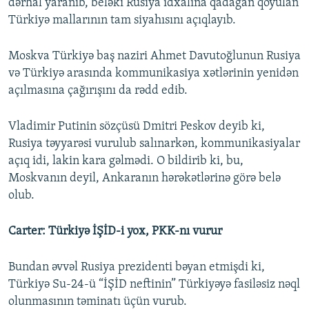
dərhal yaranıb, beləki Rusiya idxalına qadağan qoyulan
Türkiyə mallarının tam siyahısını açıqlayıb.
Moskva Türkiyə baş naziri Ahmet Davutoğlunun Rusiya
və Türkiyə arasında kommunikasiya xətlərinin yenidən
açılmasına çağırışını da rədd edib.
Vladimir Putinin sözçüsü Dmitri Peskov deyib ki,
Rusiya təyyarəsi vurulub salınarkən, kommunikasiyalar
açıq idi, lakin kara gəlmədi. O bildirib ki, bu,
Moskvanın deyil, Ankaranın hərəkətlərinə görə belə
olub.
Carter: Türkiyə İŞİD-i yox, PKK-nı vurur
Bundan əvvəl Rusiya prezidenti bəyan etmişdi ki,
Türkiyə Su-24-ü “İŞİD neftinin” Türkiyəyə fasiləsiz nəql
olunmasının təminatı üçün vurub.