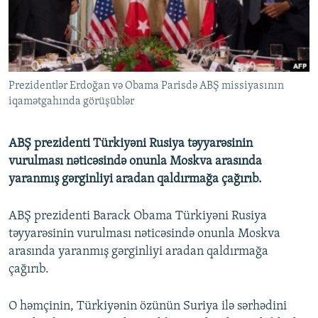
İNFOQRAFIKA
AZƏRBAYCAN ƏDƏBIYYATI KITABXANASI
MISSIYAMIZ
BIZI IZLƏ
KARIKATURA
İSLAM VƏ DEMOKRATIYA
PEŞƏ ETIKASI VƏ JURNALISTIKA STANDARTLARIMIZ
İZ - MƏDƏNIYYƏT PROQRAMI
MATERIALLARIMIZDAN ISTIFADƏ
Prezidentlər Erdoğan və Obama Parisdə ABŞ missiyasının
AZADLIQRADIOSU MOBIL TELEFONUNUZDA
RFE/RL-in bütün saytları
iqamətgahında görüşüblər
BIZIMLƏ ƏLAQƏ
XƏBƏR BÜLLETENLƏRIMIZ
ABŞ prezidenti Türkiyəni Rusiya təyyarəsinin
vurulması nəticəsində onunla Moskva arasında
yaranmış gərginliyi aradan qaldırmağa çağırıb.
ABŞ prezidenti Barack Obama Türkiyəni Rusiya
təyyarəsinin vurulması nəticəsində onunla Moskva
arasında yaranmış gərginliyi aradan qaldırmağa
çağırıb.
O həmçinin, Türkiyənin özünün Suriya ilə sərhədini