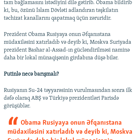
tam bağlamasını istədiyini dilə gətirib. Obama bildirib
ki, bu, özünü İslam Dövləti adlandıran təşkilatın
təchizat kanallarını qapatmaq üçün zəruridir.
Prezident Obama Rusiyaya onun Əfqanıstana
müdaxiləsini xatırladıb və deyib ki, Moskva Suriyada
prezident Bashar al-Assad-ın gücləndirilməsi naminə
daha bir lokal münaqişənin girdabına düşə bilər.
Putinlə necə barışmalı?
Rusiyanın Su-24 təyyarəsinin vurulmasından sonra ilk
dəfə olaraq ABŞ və Türkiyə prezidentləri Parisdə
görüşüblər.
Obama Rusiyaya onun Əfqanıstana
müdaxiləsini xatırladıb və deyib ki, Moskva