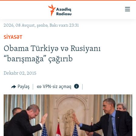
Keçid
linkləri
Əsas
2026, 08 Avqust, şənbə, Bakı vaxtı 23:31
məzmuna
GÜNDƏM
SIYASƏT
qayıt
#İZAHLA
Əsas
Obama Türkiyə və Rusiyanı
KORRUPSIOMETR
naviqasiyaya
“barışmağa” çağırıb
qayıt
#ƏSLINDƏ
Axtarışa
Dekabr 02, 2015
FƏRQƏ BAX
keç
QANUNI DOĞRU
Paylaş
VPN-siz açmaq
ARAŞDIRMA
MULTIMEDIA
RADIO ARXIV
VIDEO
HAQQIMIZDA
FOTOQALEREYA
OXU ZALI