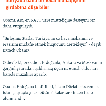
Suriyada daha bir lokal münaqişənin
girdabına düşə bilər
Obama ABŞ-ın NATO üzrə müttəfiqinə dəstəyini bir
daha vurğulayıb.
“Birləşmiş Ştatlar Türkiyənin öz hava məkanını və
ərazisini müdafiə etmək hüququnu dəstəkləyir” - deyib
Barack Obama.
O deyib ki, prezident Erdoğanla, Ankara və Moskvanın
gərginliyi aradan qaldırmaq üçün nə etməli olduqları
barədə müzakirə aparıb.
Obama Erdoğana bildirib ki, İslam Dövləti ekstremist
islamçı qruplaşması bütün ölkələr tərəfindən təqib
olunmalıdır.