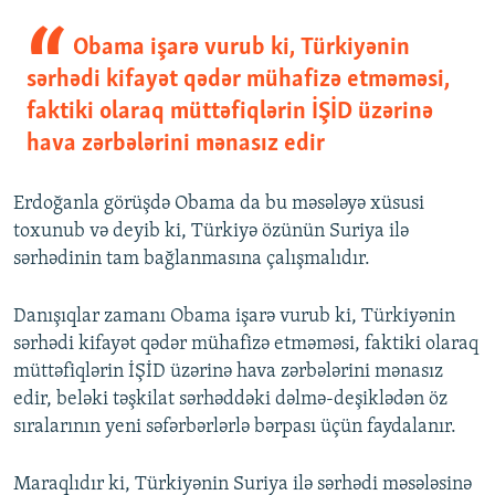
Obama işarə vurub ki, Türkiyənin
sərhədi kifayət qədər mühafizə etməməsi,
faktiki olaraq müttəfiqlərin İŞİD üzərinə
hava zərbələrini mənasız edir
Erdoğanla görüşdə Obama da bu məsələyə xüsusi
toxunub və deyib ki, Türkiyə özünün Suriya ilə
sərhədinin tam bağlanmasına çalışmalıdır.
Danışıqlar zamanı Obama işarə vurub ki, Türkiyənin
sərhədi kifayət qədər mühafizə etməməsi, faktiki olaraq
müttəfiqlərin İŞİD üzərinə hava zərbələrini mənasız
edir, beləki təşkilat sərhəddəki dəlmə-deşiklədən öz
sıralarının yeni səfərbərlərlə bərpası üçün faydalanır.
Maraqlıdır ki, Türkiyənin Suriya ilə sərhədi məsələsinə