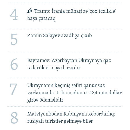
4
Tramp: İranla müharibə 'çox tezliklə'
başa çatacaq
5
Zamin Salayev azadlığa çıxıb
6
Bayramov: Azərbaycan Ukraynaya qaz
tədarük etməyə hazırdır
7
Ukraynanın keçmiş səfiri qanunsuz
varlanmada ittiham olunur: 134 min dollar
girov ödəməlidir
8
Matviyenkodan Rubinyana xəbərdarlıq:
rusiyalı turistlər gəlməyə bilər