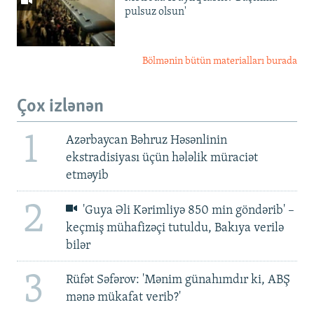
pulsuz olsun'
Bölmənin bütün materialları burada
Çox izlənən
1
Azərbaycan Bəhruz Həsənlinin
ekstradisiyası üçün hələlik müraciət
etməyib
2
'Guya Əli Kərimliyə 850 min göndərib' –
keçmiş mühafizəçi tutuldu, Bakıya verilə
bilər
3
Rüfət Səfərov: 'Mənim günahımdır ki, ABŞ
mənə mükafat verib?'