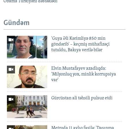
Obama Türkiyəni dəstəklədi
Gündəm
'Guya Əli Kərimliyə 850 min
göndərib' – keçmiş mühafizəçi
tutuldu, Bakıya verilə bilər
Elvin Mustafayev azadlıqda:
'Milyonluq yox, minlik korrupsiya
var'
Gürcüstan ali təhsili pulsuz etdi
Metroda 11 aylıq fasilə: 'Daşınma