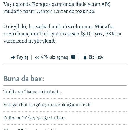
Vaşinqtonda Konqres qarşısında ifadə verən ABŞ
müdafiə naziri Ashton Carter də toxunub.
O deyib ki, bu sərhəd mühafizə olunmur. Müdafiə
naziri həmçinin Türkiyənin əsasən İŞİD-i yox, PKK-nı
vurmasından gileylənib.
Paylaş
VPN-siz açmaq
Bizi izlə
Buna da bax:
Türkiyəyə Obama da təpindi…
Erdogan Putinlə görüşə hazır olduğunu deyir
Putindən Türkiyəyə ağır ittiham