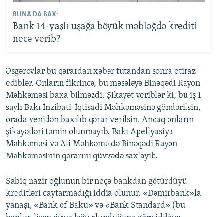
BUNA DA BAX:
Bank 14-yaşlı uşağa böyük məbləğdə krediti
necə verib?
Əsgərovlar bu qərardan xəbər tutandan sonra etiraz
ediblər. Onların fikrincə, bu məsələyə Binəqədi Rayon
Məhkəməsi baxa bilməzdi. Şikayət veriblər ki, bu iş 1
saylı Bakı İnzibati-İqtisadi Məhkəməsinə göndərilsin,
orada yenidən baxılıb qərar verilsin. Ancaq onların
şikayətləri təmin olunmayıb. Bakı Apellyasiya
Məhkəməsi və Ali Məhkəmə də Binəqədi Rayon
Məhkəməsinin qərarını qüvvədə saxlayıb.
Sabiq nazir oğlunun bir neçə bankdan götürdüyü
kreditləri qaytarmadığı iddia olunur. «Dəmirbank»la
yanaşı, «Bank of Baku» və «Bank Standard» (bu