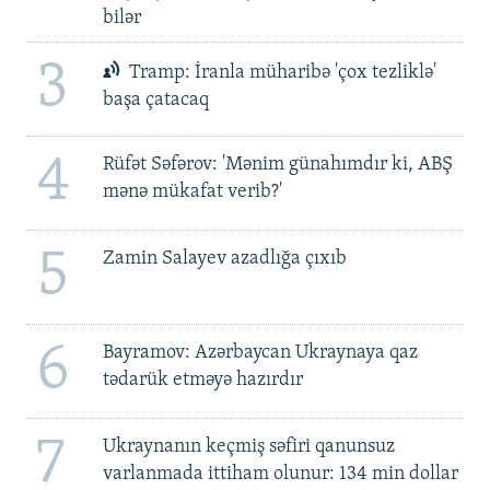
bilər
3
Tramp: İranla müharibə 'çox tezliklə'
başa çatacaq
4
Rüfət Səfərov: 'Mənim günahımdır ki, ABŞ
mənə mükafat verib?'
5
Zamin Salayev azadlığa çıxıb
6
Bayramov: Azərbaycan Ukraynaya qaz
tədarük etməyə hazırdır
7
Ukraynanın keçmiş səfiri qanunsuz
varlanmada ittiham olunur: 134 min dollar