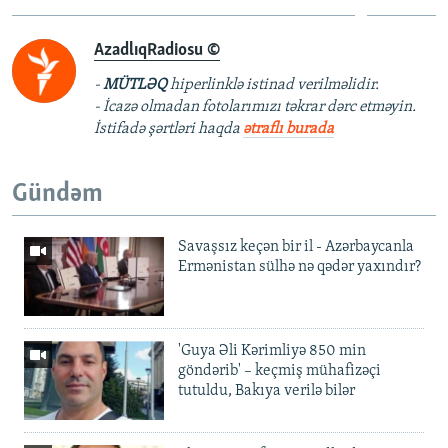
AzadlıqRadiosu ©
-
MÜTLƏQ
hiperlinklə istinad verilməlidir.
- İcazə olmadan fotolarımızı təkrar dərc etməyin.
İstifadə şərtləri haqda
ətraflı burada
Gündəm
Savaşsız keçən bir il - Azərbaycanla
Ermənistan sülhə nə qədər yaxındır?
'Guya Əli Kərimliyə 850 min
göndərib' – keçmiş mühafizəçi
tutuldu, Bakıya verilə bilər