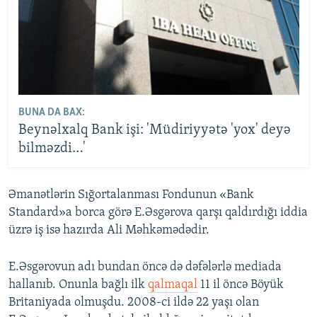
BUNA DA BAX:
Beynəlxalq Bank işi: 'Müdiriyyətə 'yox' deyə
bilməzdi…'
Əmanətlərin Sığortalanması Fondunun «Bank
Standard»a borca görə E.Əsgərova qarşı qaldırdığı iddia
üzrə iş isə hazırda Ali Məhkəmədədir.
E.Əsgərovun adı bundan öncə də dəfələrlə mediada
hallanıb. Onunla bağlı ilk
qalmaqal
11 il öncə Böyük
Britaniyada olmuşdu. 2008-ci ildə 22 yaşı olan