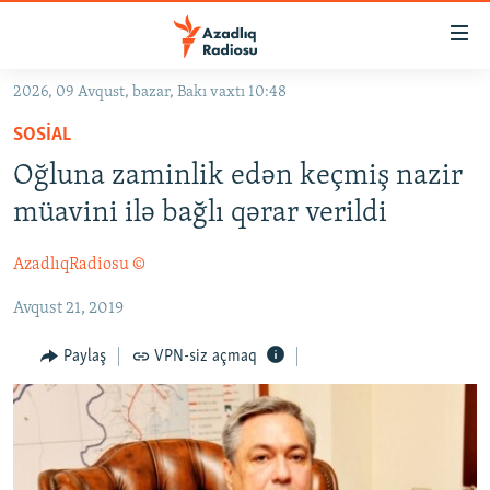
Keçid
linkləri
Əsas
2026, 09 Avqust, bazar, Bakı vaxtı 10:48
məzmuna
GÜNDƏM
SOSIAL
qayıt
#İZAHLA
Əsas
Oğluna zaminlik edən keçmiş nazir
KORRUPSIOMETR
naviqasiyaya
müavini ilə bağlı qərar verildi
qayıt
#ƏSLINDƏ
Axtarışa
AzadlıqRadiosu ©
FƏRQƏ BAX
keç
Avqust 21, 2019
QANUNI DOĞRU
ARAŞDIRMA
Paylaş
VPN-siz açmaq
MULTIMEDIA
RADIO ARXIV
VIDEO
HAQQIMIZDA
FOTOQALEREYA
OXU ZALI