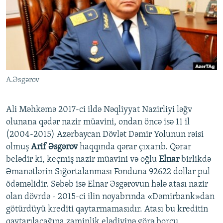
İNFOQRAFIKA
AZƏRBAYCAN ƏDƏBIYYATI KITABXANASI
MISSIYAMIZ
BIZI IZLƏ
KARIKATURA
İSLAM VƏ DEMOKRATIYA
PEŞƏ ETIKASI VƏ JURNALISTIKA STANDARTLARIMIZ
İZ - MƏDƏNIYYƏT PROQRAMI
MATERIALLARIMIZDAN ISTIFADƏ
AZADLIQRADIOSU MOBIL TELEFONUNUZDA
RFE/RL-in bütün saytları
A.Əsgərov
BIZIMLƏ ƏLAQƏ
XƏBƏR BÜLLETENLƏRIMIZ
Ali Məhkəmə 2017-ci ildə Nəqliyyat Nazirliyi ləğv
olunana qədər nazir müavini, ondan öncə isə 11 il
(2004-2015) Azərbaycan Dövlət Dəmir Yolunun rəisi
olmuş
Arif Əsgərov
haqqında qərar çıxarıb. Qərar
belədir ki, keçmiş nazir müavini və oğlu
Elnar
birlikdə
Əmanətlərin Sığortalanması Fonduna 92622 dollar pul
ödəməlidir. Səbəb isə Elnar Əsgərovun hələ atası nazir
olan dövrdə - 2015-ci ilin noyabrında «Dəmirbank»dan
götürdüyü krediti qaytarmamasıdır. Atası bu kreditin
qaytarılacağına zaminlik elədiyinə görə borcu