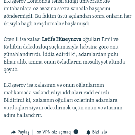
E.Əsgərov Londonda təhsil aldığı universitetdə
imtahanlara öz əvəzinə saxta sənədlə başqasını
göndərmişdi. Bu faktın üstü açılandan sonra onların hər
ikisiylə bağlı araşdırmalar başlamışdı.
Ötən il isə xalası
Lətifə Hüseynova
oğulları Emil və
Rahibin dələduzluq suçlamasıyla həbsinə görə onu
günahlandırırdı. İddia edirdi ki, adamlardan pulu
Elnar alıb, amma onun övladlarını məsuliyyət altında
qoyub.
E.Əsgərov isə xalasının və onun oğlanlarının
məhkəmədə səsləndirdiyi iddiaları rədd edirdi.
Bildirirdi ki, xalasının oğulları özlərinin adamlara
vurduqları ziyanı ödətdirmək üçün onun və atasının
adını hallandırır.
Paylaş
VPN-siz açmaq
Bizi izlə