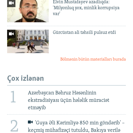
Elvin Mustafayev azadlıqda:
'Milyonluq yox, minlik korrupsiya
var'
Gürcüstan ali təhsili pulsuz etdi
Bölmənin bütün materialları burada
Çox izlənən
1
Azərbaycan Bəhruz Həsənlinin
ekstradisiyası üçün hələlik müraciət
etməyib
2
'Guya Əli Kərimliyə 850 min göndərib' –
keçmiş mühafizəçi tutuldu, Bakıya verilə