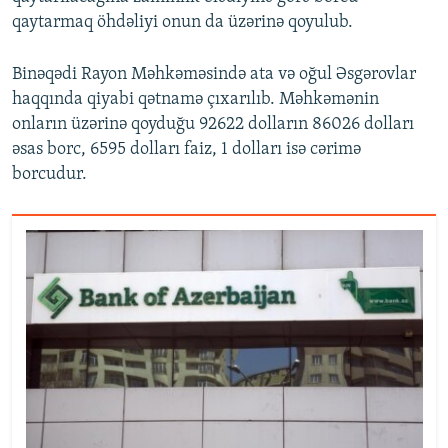
qaytarmaq öhdəliyi onun da üzərinə qoyulub.
Binəqədi Rayon Məhkəməsində ata və oğul Əsgərovlar
haqqında qiyabi qətnamə çıxarılıb. Məhkəmənin
onların üzərinə qoyduğu 92622 dolların 86026 dolları
əsas borc, 6595 dolları faiz, 1 dolları isə cərimə
borcudur.