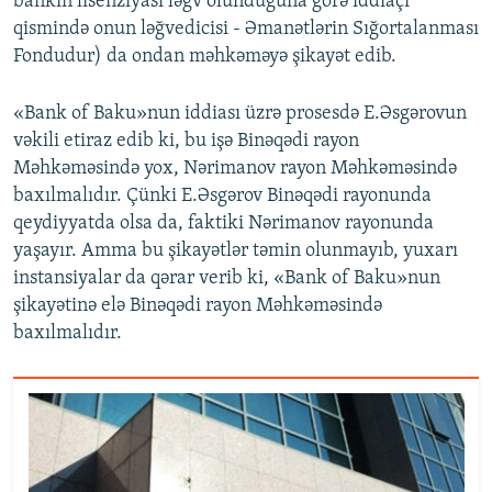
bankın lisenziyası ləğv olunduğuna görə iddiaçı
qismində onun ləğvedicisi - Əmanətlərin Sığortalanması
Fondudur) da ondan məhkəməyə şikayət edib.
«Bank of Baku»nun iddiası üzrə prosesdə E.Əsgərovun
vəkili etiraz edib ki, bu işə Binəqədi rayon
Məhkəməsində yox, Nərimanov rayon Məhkəməsində
baxılmalıdır. Çünki E.Əsgərov Binəqədi rayonunda
qeydiyyatda olsa da, faktiki Nərimanov rayonunda
yaşayır. Amma bu şikayətlər təmin olunmayıb, yuxarı
instansiyalar da qərar verib ki, «Bank of Baku»nun
şikayətinə elə Binəqədi rayon Məhkəməsində
baxılmalıdır.