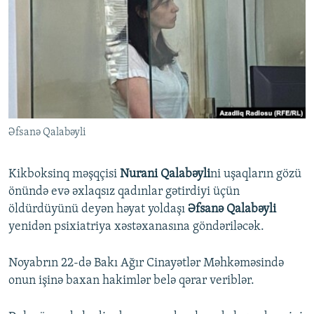
İNFOQRAFIKA
AZƏRBAYCAN ƏDƏBIYYATI KITABXANASI
MISSIYAMIZ
BIZI IZLƏ
KARIKATURA
İSLAM VƏ DEMOKRATIYA
PEŞƏ ETIKASI VƏ JURNALISTIKA STANDARTLARIMIZ
İZ - MƏDƏNIYYƏT PROQRAMI
MATERIALLARIMIZDAN ISTIFADƏ
AZADLIQRADIOSU MOBIL TELEFONUNUZDA
RFE/RL-in bütün saytları
BIZIMLƏ ƏLAQƏ
Əfsanə Qalabəyli
XƏBƏR BÜLLETENLƏRIMIZ
Kikboksinq məşqçisi
Nurani Qalabəyli
ni uşaqların gözü
önündə evə əxlaqsız qadınlar gətirdiyi üçün
öldürdüyünü deyən həyat yoldaşı
Əfsanə Qalabəyli
yenidən psixiatriya xəstəxanasına göndəriləcək.
Noyabrın 22-də Bakı Ağır Cinayətlər Məhkəməsində
onun işinə baxan hakimlər belə qərar veriblər.