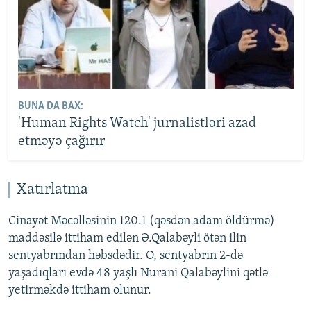
BUNA DA BAX:
'Human Rights Watch' jurnalistləri azad
etməyə çağırır
Xatırlatma
Cinayət Məcəlləsinin 120.1 (qəsdən adam öldürmə)
maddəsilə ittiham edilən Ə.Qalabəyli ötən ilin
sentyabrından həbsdədir. O, sentyabrın 2-də
yaşadıqları evdə 48 yaşlı Nurani Qalabəylini qətlə
yetirməkdə ittiham olunur.