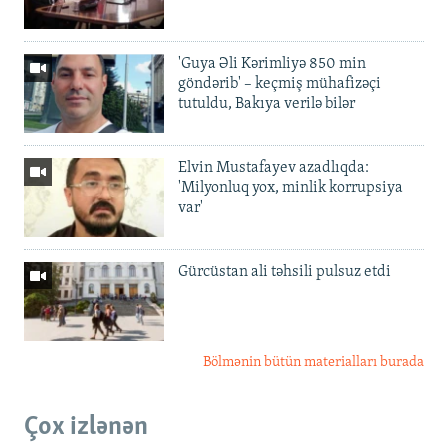
'Guya Əli Kərimliyə 850 min
göndərib' – keçmiş mühafizəçi
tutuldu, Bakıya verilə bilər
Elvin Mustafayev azadlıqda:
'Milyonluq yox, minlik korrupsiya
var'
Gürcüstan ali təhsili pulsuz etdi
Bölmənin bütün materialları burada
Çox izlənən