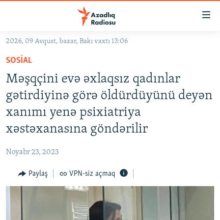
Keçid
linkləri
Əsas
2026, 09 Avqust, bazar, Bakı vaxtı 13:06
məzmuna
GÜNDƏM
SOSIAL
qayıt
#İZAHLA
Əsas
Məşqçini evə əxlaqsız qadınlar
KORRUPSIOMETR
naviqasiyaya
gətirdiyinə görə öldürdüyünü deyən
qayıt
#ƏSLINDƏ
xanımı yenə psixiatriya
Axtarışa
FƏRQƏ BAX
keç
xəstəxanasına göndərilir
QANUNI DOĞRU
Noyabr 23, 2023
ARAŞDIRMA
Paylaş
VPN-siz açmaq
MULTIMEDIA
RADIO ARXIV
VIDEO
HAQQIMIZDA
FOTOQALEREYA
OXU ZALI