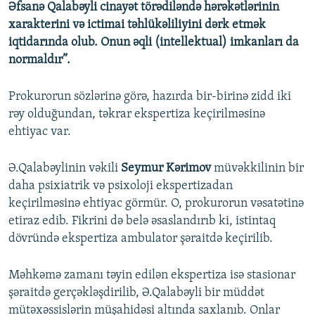
Əfsanə Qalabəyli cinayət törədiləndə hərəkətlərinin
xarakterini və ictimai təhlükəliliyini dərk etmək
iqtidarında olub. Onun əqli (intellektual) imkanları da
normaldır”.
Prokurorun sözlərinə görə, hazırda bir-birinə zidd iki
rəy olduğundan, təkrar ekspertiza keçirilməsinə
ehtiyac var.
Ə.Qalabəylinin vəkili
Seymur Kərimov
müvəkkilinin bir
daha psixiatrik və psixoloji ekspertizadan
keçirilməsinə ehtiyac görmür. O, prokurorun vəsatətinə
etiraz edib. Fikrini də belə əsaslandırıb ki, istintaq
dövründə ekspertiza ambulator şəraitdə keçirilib.
Məhkəmə zamanı təyin edilən ekspertiza isə stasionar
şəraitdə gerçəkləşdirilib, Ə.Qalabəyli bir müddət
mütəxəssislərin müşahidəsi altında saxlanıb. Onlar