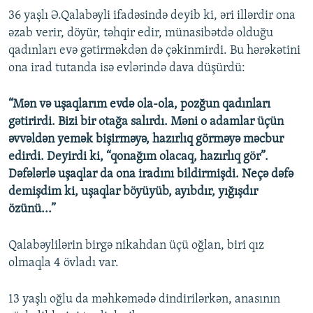
36 yaşlı Ə.Qalabəyli ifadəsində deyib ki, əri illərdir ona
əzab verir, döyür, təhqir edir, münasibətdə olduğu
qadınları evə gətirməkdən də çəkinmirdi. Bu hərəkətini
ona irad tutanda isə evlərində dava düşürdü:
“Mən və uşaqlarım evdə ola-ola, pozğun qadınları
gətirirdi. Bizi bir otağa salırdı. Məni o adamlar üçün
əvvəldən yemək bişirməyə, hazırlıq görməyə məcbur
edirdi. Deyirdi ki, “qonağım olacaq, hazırlıq gör”.
Dəfələrlə uşaqlar da ona iradını bildirmişdi. Neçə dəfə
demişdim ki, uşaqlar böyüyüb, ayıbdır, yığışdır
özünü...”
Qalabəylilərin birgə nikahdan üçü oğlan, biri qız
olmaqla 4 övladı var.
13 yaşlı oğlu da məhkəmədə dindirilərkən, anasının