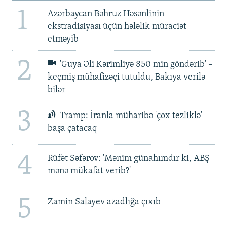
1
Azərbaycan Bəhruz Həsənlinin
ekstradisiyası üçün hələlik müraciət
etməyib
2
'Guya Əli Kərimliyə 850 min göndərib' –
keçmiş mühafizəçi tutuldu, Bakıya verilə
bilər
3
Tramp: İranla müharibə 'çox tezliklə'
başa çatacaq
4
Rüfət Səfərov: 'Mənim günahımdır ki, ABŞ
mənə mükafat verib?'
5
Zamin Salayev azadlığa çıxıb