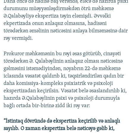
Daha öncə də hadisə baş verəndə, eləcə də hazırda psixi
durumunu müəyyənləşdirməkdən ötrü məhkəmə
Ə.Qalabəyliyə ekspertiza təyin eləmişdi. Əvvəlki
ekpertizada onun anlaqsız olmasına, hadisəni
törədərkən əməlinin nəticəsini anlaya bilməməsinə dair
rəy vermişdi.
Prokuror məhkəmənin bu rəyi əsas götürüb, cinayəti
törədərkən Ə. Qalabəylinin anlaqsız olması nəticəsinə
gəlməsini istəmədiyindən, noyabrın 22-də məhkəmə
iclasında vəsatət qaldırıb ki, təqsirləndirilən qadın bir
daha komissiya-kompleks psixiatrik və psixoloji
ekspertizadan keçirilsin. Vəsatət belə əsaslandırılıb ki,
hazırda Ə.Qalabəylinin psixi və psixoloji durumuyla
bağlı ortada bir-birinə zidd iki rəy var:
“İstintaq dövründə də ekspertiza keçirilib və anlaqlı
sayılıb. O zaman ekspertiza belə nəticəyə gəlib ki,