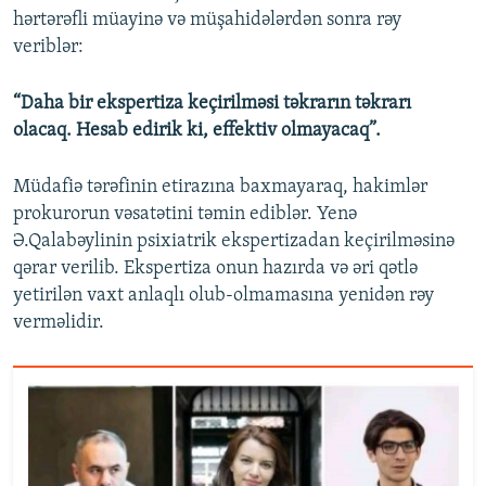
hərtərəfli müayinə və müşahidələrdən sonra rəy
veriblər:
“Daha bir ekspertiza keçirilməsi təkrarın təkrarı
olacaq. Hesab edirik ki, effektiv olmayacaq”.
Müdafiə tərəfinin etirazına baxmayaraq, hakimlər
prokurorun vəsatətini təmin ediblər. Yenə
Ə.Qalabəylinin psixiatrik ekspertizadan keçirilməsinə
qərar verilib. Ekspertiza onun hazırda və əri qətlə
yetirilən vaxt anlaqlı olub-olmamasına yenidən rəy
verməlidir.