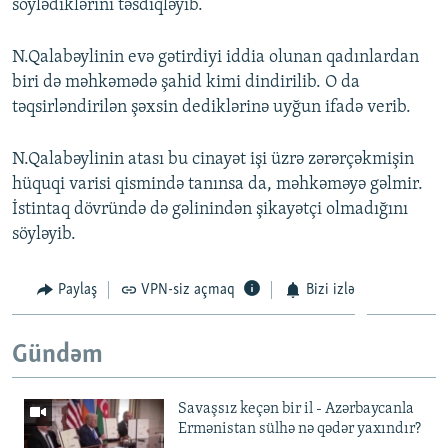
söylədiklərini təsdiqləyib.
N.Qalabəylinin evə gətirdiyi iddia olunan qadınlardan
biri də məhkəmədə şahid kimi dindirilib. O da
təqsirləndirilən şəxsin dediklərinə uyğun ifadə verib.
N.Qalabəylinin atası bu cinayət işi üzrə zərərçəkmişin
hüquqi varisi qismində tanınsa da, məhkəməyə gəlmir.
İstintaq dövründə də gəlinindən şikayətçi olmadığını
söyləyib.
Paylaş
VPN-siz açmaq
Bizi izlə
Gündəm
Savaşsız keçən bir il - Azərbaycanla
Ermənistan sülhə nə qədər yaxındır?