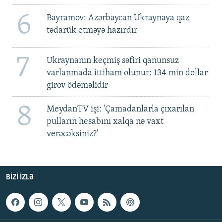
6
Bayramov: Azərbaycan Ukraynaya qaz
tədarük etməyə hazırdır
7
Ukraynanın keçmiş səfiri qanunsuz
varlanmada ittiham olunur: 134 min dollar
girov ödəməlidir
8
MeydanTV işi: 'Çamadanlarla çıxarılan
pulların hesabını xalqa nə vaxt
verəcəksiniz?'
BIZI IZLƏ