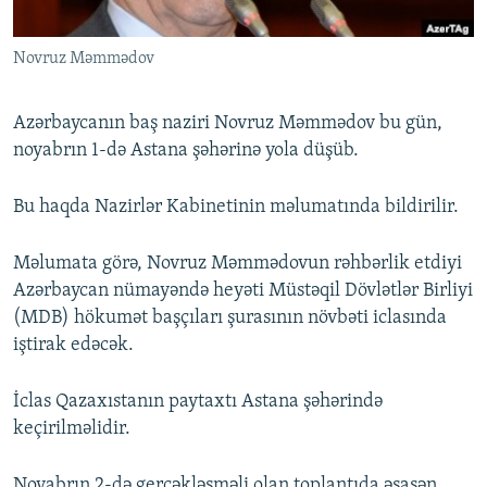
İNFOQRAFIKA
AZƏRBAYCAN ƏDƏBIYYATI KITABXANASI
MISSIYAMIZ
BIZI IZLƏ
Novruz Məmmədov
KARIKATURA
İSLAM VƏ DEMOKRATIYA
PEŞƏ ETIKASI VƏ JURNALISTIKA STANDARTLARIMIZ
İZ - MƏDƏNIYYƏT PROQRAMI
MATERIALLARIMIZDAN ISTIFADƏ
Azərbaycanın baş naziri Novruz Məmmədov bu gün,
AZADLIQRADIOSU MOBIL TELEFONUNUZDA
RFE/RL-in bütün saytları
noyabrın 1-də Astana şəhərinə yola düşüb.
BIZIMLƏ ƏLAQƏ
Bu haqda Nazirlər Kabinetinin məlumatında bildirilir.
XƏBƏR BÜLLETENLƏRIMIZ
Məlumata görə, Novruz Məmmədovun rəhbərlik etdiyi
Azərbaycan nümayəndə heyəti Müstəqil Dövlətlər Birliyi
(MDB) hökumət başçıları şurasının növbəti iclasında
iştirak edəcək.
İclas Qazaxıstanın paytaxtı Astana şəhərində
keçirilməlidir.
Noyabrın 2-də gerçəkləşməli olan toplantıda əsasən