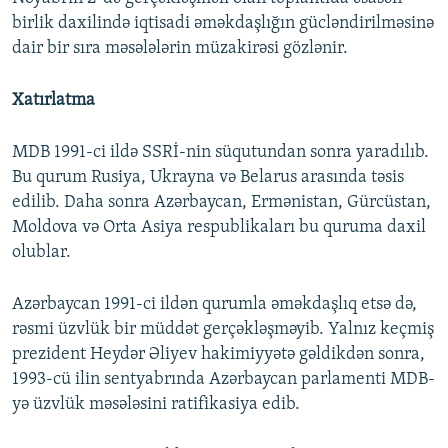
birlik daxilində iqtisadi əməkdaşlığın gücləndirilməsinə
dair bir sıra məsələlərin müzakirəsi gözlənir.
Xatırlatma
MDB 1991-ci ildə SSRİ-nin süqutundan sonra yaradılıb.
Bu qurum Rusiya, Ukrayna və Belarus arasında təsis
edilib. Daha sonra Azərbaycan, Ermənistan, Gürcüstan,
Moldova və Orta Asiya respublikaları bu quruma daxil
olublar.
Azərbaycan 1991-ci ildən qurumla əməkdaşlıq etsə də,
rəsmi üzvlük bir müddət gerçəkləşməyib. Yalnız keçmiş
prezident Heydər Əliyev hakimiyyətə gəldikdən sonra,
1993-cü ilin sentyabrında Azərbaycan parlamenti MDB-
yə üzvlük məsələsini ratifikasiya edib.