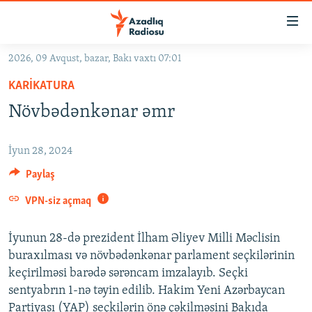
Keçid
linkləri
Əsas
2026, 09 Avqust, bazar, Bakı vaxtı 07:01
məzmuna
GÜNDƏM
KARIKATURA
qayıt
#İZAHLA
Əsas
Növbədənkənar əmr
KORRUPSIOMETR
naviqasiyaya
qayıt
#ƏSLINDƏ
İyun 28, 2024
Axtarışa
FƏRQƏ BAX
Paylaş
keç
QANUNI DOĞRU
VPN-siz açmaq
ARAŞDIRMA
İyunun 28-də prezident İlham Əliyev Milli Məclisin
MULTIMEDIA
buraxılması və növbədənkənar parlament seçkilərinin
keçirilməsi barədə sərəncam imzalayıb. Seçki
RADIO ARXIV
VIDEO
sentyabrın 1-nə təyin edilib. Hakim Yeni Azərbaycan
HAQQIMIZDA
FOTOQALEREYA
OXU ZALI
Partiyası (YAP) seçkilərin önə çəkilməsini Bakıda