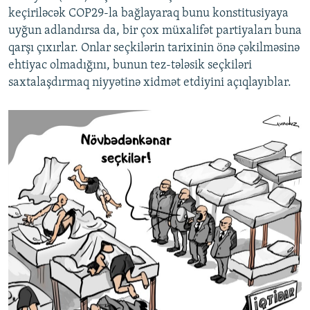
keçiriləcək COP29-la bağlayaraq bunu konstitusiyaya
İNFOQRAFIKA
AZƏRBAYCAN ƏDƏBIYYATI KITABXANASI
MISSIYAMIZ
BIZI IZLƏ
uyğun adlandırsa da, bir çox müxalifət partiyaları buna
KARIKATURA
İSLAM VƏ DEMOKRATIYA
PEŞƏ ETIKASI VƏ JURNALISTIKA STANDARTLARIMIZ
qarşı çıxırlar. Onlar seçkilərin tarixinin önə çəkilməsinə
İZ - MƏDƏNIYYƏT PROQRAMI
MATERIALLARIMIZDAN ISTIFADƏ
ehtiyac olmadığını, bunun tez-tələsik seçkiləri
saxtalaşdırmaq niyyətinə xidmət etdiyini açıqlayıblar.
AZADLIQRADIOSU MOBIL TELEFONUNUZDA
RFE/RL-in bütün saytları
BIZIMLƏ ƏLAQƏ
XƏBƏR BÜLLETENLƏRIMIZ