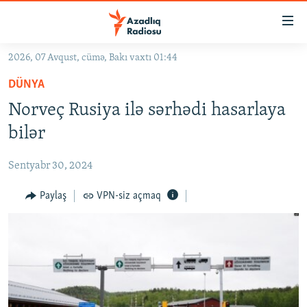
Keçid
linkləri
Əsas
2026, 07 Avqust, cümə, Bakı vaxtı 01:44
məzmuna
GÜNDƏM
DÜNYA
qayıt
#İZAHLA
Əsas
Norveç Rusiya ilə sərhədi hasarlaya
KORRUPSIOMETR
naviqasiyaya
bilər
qayıt
#ƏSLINDƏ
Axtarışa
Sentyabr 30, 2024
FƏRQƏ BAX
keç
QANUNI DOĞRU
Paylaş
VPN-siz açmaq
ARAŞDIRMA
MULTIMEDIA
RADIO ARXIV
VIDEO
HAQQIMIZDA
FOTOQALEREYA
OXU ZALI