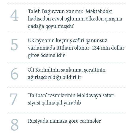
4
Taleh Bağırovun xanımı: 'Məktəbdəki
hadisədən əvvəl oğlumun ölkədən çıxışına
qadağa qoyulmuşdu'
5
Ukraynanın keçmiş səfiri qanunsuz
varlanmada ittiham olunur: 134 min dollar
girov ödəməlidir
6
Əli Kərimlinin saxlanma şəraitinin
ağırlaşdırıldığı bildirilir
7
'Taliban' rəsmilərinin Moldovaya səfəri
siyasi qalmaqal yaradıb
8
Rusiyada namaza görə cərimələr