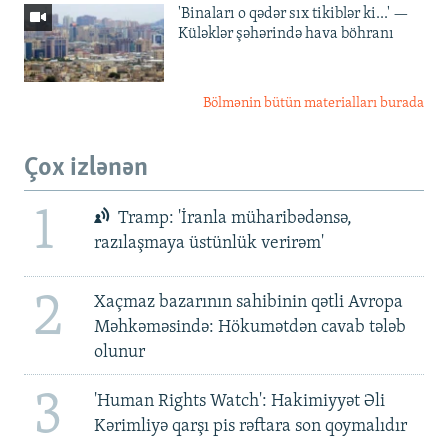
'Binaları o qədər sıx tikiblər ki...' —
Küləklər şəhərində hava böhranı
Bölmənin bütün materialları burada
Çox izlənən
1
Tramp: 'İranla müharibədənsə,
razılaşmaya üstünlük verirəm'
2
Xaçmaz bazarının sahibinin qətli Avropa
Məhkəməsində: Hökumətdən cavab tələb
olunur
3
'Human Rights Watch': Hakimiyyət Əli
Kərimliyə qarşı pis rəftara son qoymalıdır