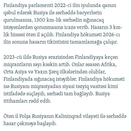
Finlandiya parlamenti 2022-ci ilin iyulunda qanun
qəbul edərək Rusiya ilə sərhəddə baryerlərin
qurulmasına, 1300 km-lik sərhədin sığınacaq
istəyənlərdən qorunmasına icazə verib. Hasarın 3 km-
lik hissəsi ötən il açılıb. Finlandiya hökuməti 2026-cı
ilin sonuna hasarın tikintisini tamamlamağa çalışır.
2023-cü ildə Rusiya ərazisindən Finlandiyaya keçən
miqrantların sayı kəskin artıb. Onlar əsasən Afrika,
Orta Asiya və Yaxın Şərq ölkələrindən olublar,
Finlandiyada sığınacaq istəyiblər. Finlandiya hökuməti
isə Rusiyanı miqrasiyadan siyasi təzyiq vasitəsi kimi
istifadədə suçlayıb, sərhədi tam bağlayıb. Rusiya
ittihamları rədd edib.
Ötən il Polşa Rusiyanın Kalininqrad vilayəti ilə sərhəddə
hasar çəkməyə başlayıb.