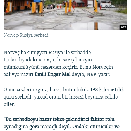
İNFOQRAFIKA
AZƏRBAYCAN ƏDƏBIYYATI KITABXANASI
MISSIYAMIZ
BIZI IZLƏ
KARIKATURA
İSLAM VƏ DEMOKRATIYA
PEŞƏ ETIKASI VƏ JURNALISTIKA STANDARTLARIMIZ
İZ - MƏDƏNIYYƏT PROQRAMI
MATERIALLARIMIZDAN ISTIFADƏ
Norveç-Rusiya sərhədi
AZADLIQRADIOSU MOBIL TELEFONUNUZDA
RFE/RL-in bütün saytları
BIZIMLƏ ƏLAQƏ
Norveç hakimiyyəti Rusiya ilə sərhəddə,
XƏBƏR BÜLLETENLƏRIMIZ
Finlandiyadakına oxşar hasar çəkməyin
mümkünlüyünü nəzərdən keçirir. Bunu Norveçin
ədliyyə naziri
Emili Enger Mel
deyib, NRK yazır.
Onun sözlərinə görə, hasar bütünlükdə 198 kilometrlik
quru sərhədi, yaxud onun bir hissəsi boyunca çəkilə
bilər.
“Bu sərhədboyu hasar təkcə çəkindirici faktor rolu
oynadığına görə maraqlı deyil. Ondakı ötürücülər və