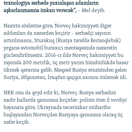
texnologiya sərhədə yaxınlaşan adamların
aşkarlanmasına imkan verəcək”,
– Mel deyib.
Nazirin sözlərinə görə, Norveç hakimiyyəti digər
addımları da nəzərdən keçirir – sərhədçi sayının
artırılmasını, Sturskuq (Rusiya tərəfdə Borisoqlebsk)
yeganə avtomobil buraxıcı məntəqəsində nəzarətin
gücləndirilməsini. 2016-cı ildə Norveç hakimiyyəti bu
rayonda 200 metrlik, üç metr yarım hündürlükdə hasar
tikmək qərarına gəlib. Məqsəd Rusiya ərazisindən gələn
Suriya, Əfqanıstan, İraqdan qaçqın axınını önləmək idi.
NRK onu da qeyd edir ki, Norveç-Rusiya sərhədini
nadir hallarda qanunsuz keçirlər: polisin ötən il verdiyi
bəyanata görə, Ukraynada təcavüzkar müharibə
başlayandan Norveçdən Rusiyaya qanunsuz olaraq üç
nəfər keçib.