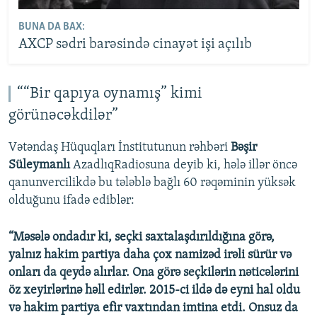
BUNA DA BAX:
AXCP sədri barəsində cinayət işi açılıb
““Bir qapıya oynamış” kimi
görünəcəkdilər”
Vətəndaş Hüquqları İnstitutunun rəhbəri
Bəşir
Süleymanlı
AzadlıqRadiosuna deyib ki, hələ illər öncə
qanunvercilikdə bu tələblə bağlı 60 rəqəminin yüksək
olduğunu ifadə ediblər:
“Məsələ ondadır ki, seçki saxtalaşdırıldığına görə,
yalnız hakim partiya daha çox namizəd irəli sürür və
onları da qeydə alırlar. Ona görə seçkilərin nəticələrini
öz xeyirlərinə həll edirlər. 2015-ci ildə də eyni hal oldu
və hakim partiya efir vaxtından imtina etdi. Onsuz da