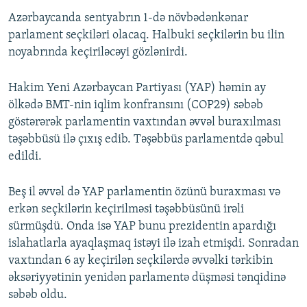
Azərbaycanda sentyabrın 1-də növbədənkənar
parlament seçkiləri olacaq. Halbuki seçkilərin bu ilin
noyabrında keçiriləcəyi gözlənirdi.
Hakim Yeni Azərbaycan Partiyası (YAP) həmin ay
ölkədə BMT-nin iqlim konfransını (COP29) səbəb
göstərərək parlamentin vaxtından əvvəl buraxılması
təşəbbüsü ilə çıxış edib. Təşəbbüs parlamentdə qəbul
edildi.
Beş il əvvəl də YAP parlamentin özünü buraxması və
erkən seçkilərin keçirilməsi təşəbbüsünü irəli
sürmüşdü. Onda isə YAP bunu prezidentin apardığı
islahatlarla ayaqlaşmaq istəyi ilə izah etmişdi. Sonradan
vaxtından 6 ay keçirilən seçkilərdə əvvəlki tərkibin
əksəriyyətinin yenidən parlamentə düşməsi tənqidinə
səbəb oldu.