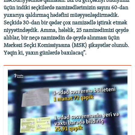
məcburiyyətində qalmasın. Biz bu gerçəkliyi bildiyimiz
üçün indiki seçkilərdə namizədlərimizin sayını 60-dan
yuxarıya qaldırmaq hədəfini müəyyənləşdirmədik.
Seçkidə 30-dan bir qədər çox namizədlə iştirak etmək
niyyətindəydik. Amma, hələlik, 25 namizədimizi qeydə
alıblar, bir neçə namizədin də qeydə alınması üçün
Mərkəzi Seçki Komissiyasına (MSK) şikayətlər olunub.
Yəqin ki, yaxın günlərdə baxılacaq”.