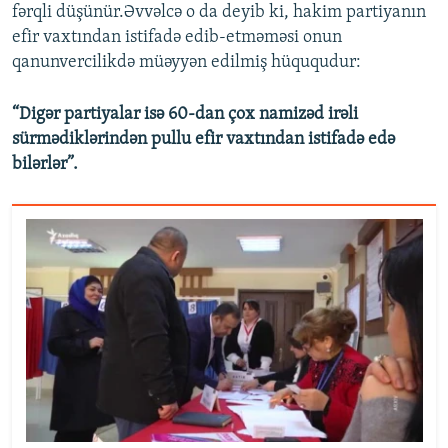
fərqli düşünür.Əvvəlcə o da deyib ki, hakim partiyanın
efir vaxtından istifadə edib-etməməsi onun
qanunvercilikdə müəyyən edilmiş hüququdur:
“Digər partiyalar isə 60-dan çox namizəd irəli
sürmədiklərindən pullu efir vaxtından istifadə edə
bilərlər”.