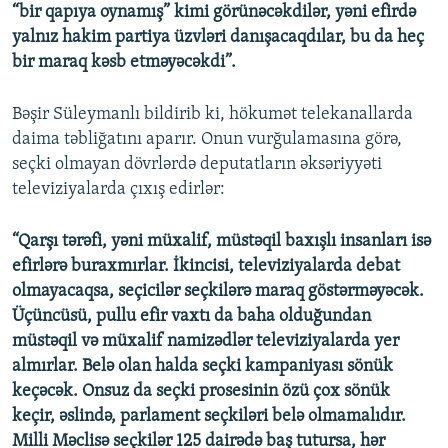
“bir qapıya oynamış” kimi görünəcəkdilər, yəni efirdə
yalnız hakim partiya üzvləri danışacaqdılar, bu da heç
bir maraq kəsb etməyəcəkdi”.
Bəşir Süleymanlı bildirib ki, hökumət telekanallarda
daima təbliğatını aparır. Onun vurğulamasına görə,
seçki olmayan dövrlərdə deputatların əksəriyyəti
televiziyalarda çıxış edirlər:
“Qarşı tərəfi, yəni müxalif, müstəqil baxışlı insanları isə
efirlərə buraxmırlar. İkincisi, televiziyalarda debat
olmayacaqsa, seçicilər seçkilərə maraq göstərməyəcək.
Üçüncüsü, pullu efir vaxtı da baha olduğundan
müstəqil və müxalif namizədlər televiziyalarda yer
almırlar. Belə olan halda seçki kampaniyası sönük
keçəcək. Onsuz da seçki prosesinin özü çox sönük
keçir, əslində, parlament seçkiləri belə olmamalıdır.
Milli Məclisə seçkilər 125 dairədə baş tutursa, hər