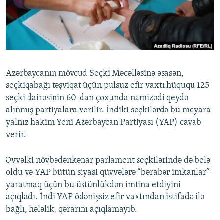
İNFOQRAFIKA
AZƏRBAYCAN ƏDƏBIYYATI KITABXANASI
MISSIYAMIZ
BIZI IZLƏ
KARIKATURA
İSLAM VƏ DEMOKRATIYA
PEŞƏ ETIKASI VƏ JURNALISTIKA STANDARTLARIMIZ
İZ - MƏDƏNIYYƏT PROQRAMI
MATERIALLARIMIZDAN ISTIFADƏ
AZADLIQRADIOSU MOBIL TELEFONUNUZDA
RFE/RL-in bütün saytları
Azərbaycanın mövcud Seçki Məcəlləsinə əsasən,
BIZIMLƏ ƏLAQƏ
seçkiqabağı təşviqat üçün pulsuz efir vaxtı hüququ 125
seçki dairəsinin 60-dan çoxunda namizədi qeydə
XƏBƏR BÜLLETENLƏRIMIZ
alınmış partiyalara verilir. İndiki seçkilərdə bu meyara
yalnız hakim Yeni Azərbaycan Partiyası (YAP) cavab
verir.
Əvvəlki növbədənkənar parlament seçkilərində də belə
oldu və YAP bütün siyasi qüvvələrə “bərabər imkanlar”
yaratmaq üçün bu üstünlükdən imtina etdiyini
açıqladı. İndi YAP ödənişsiz efir vaxtından istifadə ilə
bağlı, hələlik, qərarını açıqlamayıb.