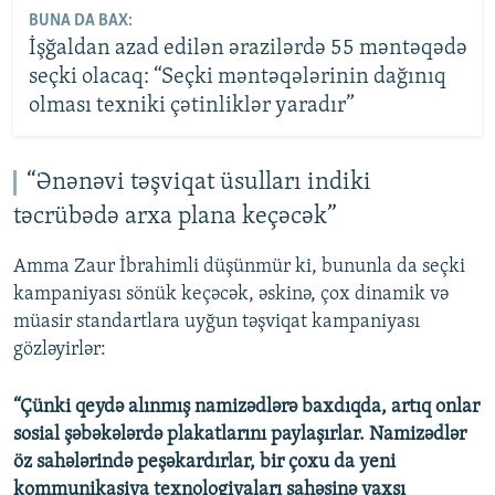
BUNA DA BAX:
İşğaldan azad edilən ərazilərdə 55 məntəqədə
seçki olacaq: “Seçki məntəqələrinin dağınıq
olması texniki çətinliklər yaradır”
“Ənənəvi təşviqat üsulları indiki
təcrübədə arxa plana keçəcək”
Amma Zaur İbrahimli düşünmür ki, bununla da seçki
kampaniyası sönük keçəcək, əskinə, çox dinamik və
müasir standartlara uyğun təşviqat kampaniyası
gözləyirlər:
“Çünki qeydə alınmış namizədlərə baxdıqda, artıq onlar
sosial şəbəkələrdə plakatlarını paylaşırlar. Namizədlər
öz sahələrində peşəkardırlar, bir çoxu da yeni
kommunikasiya texnologiyaları sahəsinə yaxşı