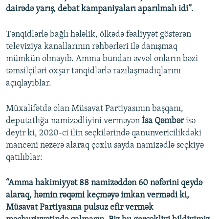
dairədə yarış, debat kampaniyaları aparılmalı idi”.
Tənqidlərlə bağlı hələlik, ölkədə fəaliyyət göstərən
televiziya kanallarının rəhbərləri ilə danışmaq
mümkün olmayıb. Amma bundan əvvəl onların bəzi
təmsilçiləri oxşar tənqidlərlə razılaşmadıqlarını
açıqlayıblar.
Müxalifətdə olan Müsavat Partiyasının başqanı,
deputatlığa namizədliyini verməyən
İsa Qəmbər
isə
deyir ki, 2020-ci ilin seçkilərində qanunvericilikdəki
maneəni nəzərə alaraq çoxlu sayda namizədlə seçkiyə
qatılıblar:
“Amma hakimiyyət 88 namizəddən 60 nəfərini qeydə
alaraq, həmin rəqəmi keçməyə imkan vermədi ki,
Müsavat Partiyasına pulsuz efir vermək