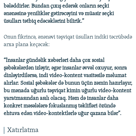
bələddirlər. Bundan çıxış edərək onların seçki
ənənəsinə yeniliklər gətirəcəyini və müasir seçki
üsulları tətbiq edəcəklərini bilirik.”
Onun fikrincə, ənənəvi təşviqat üsulları indiki təcrübədə
arxa plana keçəcək:
“İnsanlar gündəlik xəbərləri daha çox sosial
şəbəkələrdən izləyir, əgər insanlar əvvəl oxuyur, sonra
dinləyirdilərsə, indi video-kontent vasitəsilə məlumat
alırlar. Sosial şəbəkələr də bunun üçün zəmin hazırlayır,
bu mənada uğurlu təşviqat kimin uğurlu video-kontent
yaratmasından asılı olacaq. Həm də insanlar daha
konkret məsələlərə fokuslanmış təklifləri özündə
ehtuva edən video-kontektlərlə uğur qazana bilər”.
Xatırlatma