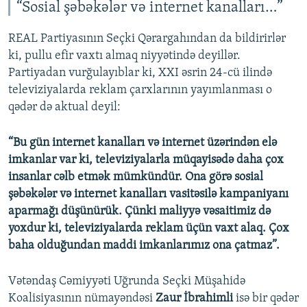
“Sosial şəbəkələr və internet kanalları…”
REAL Partiyasının Seçki Qərargahından da bildirirlər
ki, pullu efir vaxtı almaq niyyətində deyillər.
Partiyadan vurğulayıblar ki, XXI əsrin 24-cü ilində
televiziyalarda reklam çarxlarının yayımlanması o
qədər də aktual deyil:
“Bu gün internet kanalları və internet üzərindən elə
imkanlar var ki, televiziyalarla müqayisədə daha çox
insanlar cəlb etmək mümkündür. Ona görə sosial
şəbəkələr və internet kanalları vasitəsilə kampaniyanı
aparmağı düşünürük. Çünki maliyyə vəsaitimiz də
yoxdur ki, televiziyalarda reklam üçün vaxt alaq. Çox
baha olduğundan maddi imkanlarımız ona çatmaz”.
Vətəndaş Cəmiyyəti Uğrunda Seçki Müşahidə
Koalisiyasının nümayəndəsi
Zaur İbrahimli
isə bir qədər