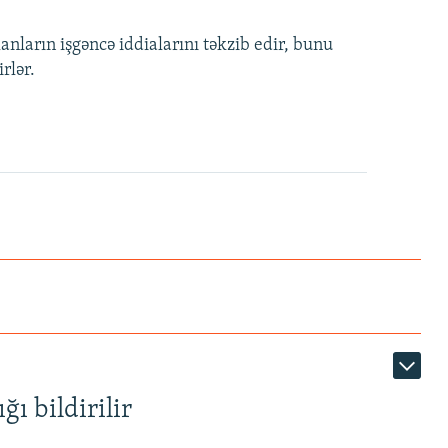
nların işgəncə iddialarını təkzib edir, bunu
rlər.
ı bildirilir