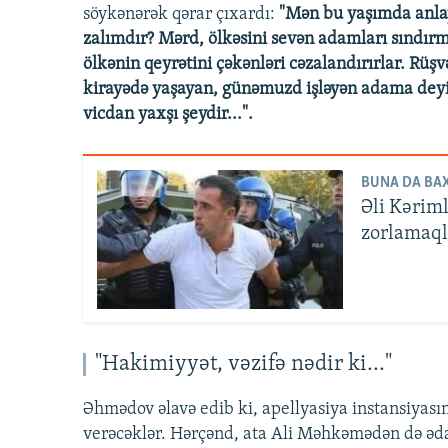
söykənərək qərar çıxardı:
"Mən bu yaşımda anlay
zalımdır? Mərd, ölkəsini sevən adamları sındırmağ
ölkənin qeyrətini çəkənləri cəzalandırırlar. Rü
kirayədə yaşayan, günəmuzd işləyən adama deyirl
vicdan yaxşı şeydir...".
BUNA DA BAX
Əli Kərim
zorlamaql
"Hakimiyyət, vəzifə nədir ki..."
Əhmədov əlavə edib ki, apellyasiya instansiyası
verəcəklər. Hərçənd, ata Ali Məhkəmədən də ədal