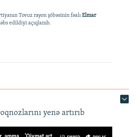
rtiyanın Tovuz rayon şöbəsinin fəalı
Elmar
bs edildiyi açıqlanıb.
roqnozlarını yenə artırıb
Azərbaycanlı avropalıdan iki dəfə az ət yeyir, amma... 'Qiymət artımı qaçılmazdır'