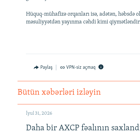
Hüquq-mühafizə orqanları isə, adətən, həbsdə ola
məsuliyyətdən yayınma cəhdi kimi qiymətləndiri
Paylaş
VPN-siz açmaq
Bütün xəbərləri izləyin
İyul 31, 2026
Daha bir AXCP fəalının saxlandığ