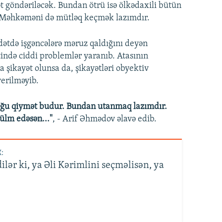
 göndəriləcək. Bundan ötrü isə ölkədaxili bütün
li Məhkəməni də mütləq keçmək lazımdır.
tdə işgəncələrə məruz qaldığını deyən
ində ciddi problemlər yaranıb. Atasının
a şikayət olunsa da, şikayətləri obyektiv
verilməyib.
uğu qiymət budur. Bundan utanmaq lazımdır.
ülm edəsən..."
, - Arif Əhmədov əlavə edib.
:
lər ki, ya Əli Kərimlini seçməlisən, ya
'