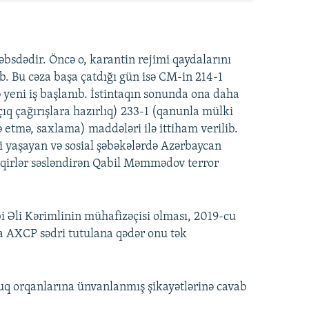
əbsdədir. Öncə o, karantin rejimi qaydalarını
b. Bu cəza başa çatdığı gün isə CM-in 214-1
 yeni iş başlanıb. İstintaqın sonunda ona daha
çıq çağırışlara hazırlıq) 233-1 (qanunla mülki
 etmə, saxlama) maddələri ilə ittiham verilib.
i yaşayan və sosial şəbəkələrdə Azərbaycan
hqirlər səsləndirən Qabil Məmmədov terror
 Əli Kərimlinin mühafizəçisi olması, 2019-cu
da AXCP sədri tutulana qədər onu tək
luq orqanlarına ünvanlanmış şikayətlərinə cavab