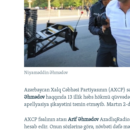
İNFOQRAFIKA
AZƏRBAYCAN ƏDƏBIYYATI KITABXANASI
MISSIYAMIZ
KARIKATURA
İSLAM VƏ DEMOKRATIYA
PEŞƏ ETIKASI VƏ JURNALISTIKA
STANDARTLARIMIZ
İZ - MƏDƏNIYYƏT PROQRAMI
MATERIALLARIMIZDAN ISTIFADƏ
AZADLIQRADIOSU MOBIL TELEFONUNUZDA
BIZIMLƏ ƏLAQƏ
XƏBƏR BÜLLETENLƏRIMIZ
Niyaməddin Əhmədov
Azərbaycan Xalq Cəbhəsi Partiyasının (AXCP) sə
Əhmədov
haqqında 13 illik həbs hökmü qüvvədə
apellyasiya şikayətini təmin etməyib. Martın 2-d
AXCP fəalının atası
Arif Əhmədov
AzadlıqRadiosu
hesab edir. Onun sözlərinə görə, növbəti dəfə m