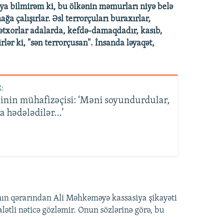
a bilmirəm ki, bu ölkənin məmurları niyə belə
a çalışırlar. Əsl terrorçuları buraxırlar,
şvətxorlar adalarda, kefdə-damaqdadır, kasıb,
ər ki, "sən terrorçusan". İnsanda ləyaqət,
:
linin mühafizəçisi: ‘Məni soyundurdular,
a hədələdilər…’
nın qərarından Ali Məhkəməyə kassasiya şikayəti
ətli nəticə gözləmir. Onun sözlərinə görə, bu