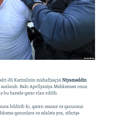
dri Əli Kərimlinin mühafizəçisi
Niyaməddin
 saxlanıb. Bakı Apellyasiya Məhkəməsi onun
ə bu barədə qərar elan edilib.
na bildirib ki, qərarı əsassız və qanunsuz
əhkəmə qanunlara və ədalətə yox, sifarişə