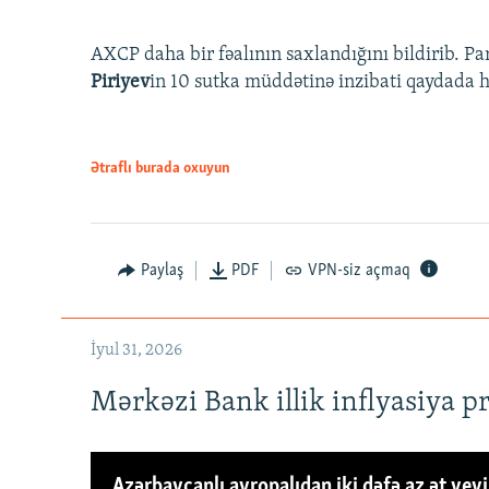
AXCP daha bir fəalının saxlandığını bildirib. Pa
Piriyev
in 10 sutka müddətinə inzibati qaydada hə
Ətraflı burada oxuyun
Paylaş
PDF
VPN-siz açmaq
İyul 31, 2026
Mərkəzi Bank illik inflyasiya p