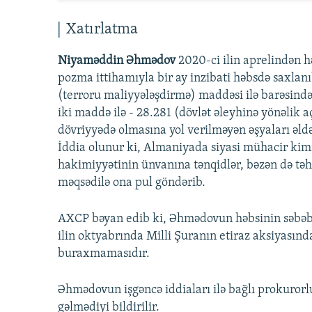
Xatırlatma
Niyaməddin Əhmədov
2020-ci ilin aprelindən h
pozma ittihamıyla bir ay inzibati həbsdə saxlanı
(terroru maliyyələşdirmə) maddəsi ilə barəsində
iki maddə ilə - 28.281 (dövlət əleyhinə yönəlik a
dövriyyədə olmasına yol verilməyən əşyaları əldə
İddia olunur ki, Almaniyada siyasi mühacir kim
hakimiyyətinin ünvanına tənqidlər, bəzən də tə
məqsədilə ona pul göndərib.
AXCP bəyan edib ki, Əhmədovun həbsinin səbəbi
ilin oktyabrında Milli Şuranın etiraz aksiyasın
buraxmamasıdır.
Əhmədovun işgəncə iddiaları ilə bağlı prokuror
gəlmədiyi bildirilir.