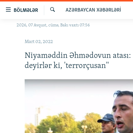
Keçid
AZƏRBAYCAN XƏBƏRLƏRI
BÖLMƏLƏR
linkləri
Axtar
Əsas
2026, 07 Avqust, cümə, Bakı vaxtı 07:56
GÜNDƏM
məzmuna
#İZAHLA
qayıt
Mart 02, 2022
Əsas
KORRUPSIOMETR
naviqasiyaya
Niyaməddin Əhmədovun atası:
#ƏSLINDƏ
qayıt
deyirlər ki, 'terrorçusan''
Axtarışa
FƏRQƏ BAX
keç
QANUNI DOĞRU
ARAŞDIRMA
MULTIMEDIA
RADIO ARXIV
VIDEO
HAQQIMIZDA
FOTOQALEREYA
OXU ZALI