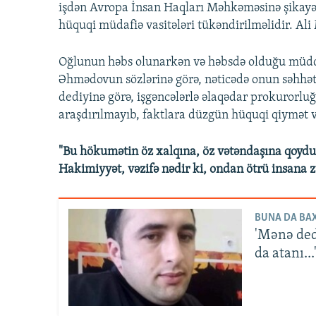
işdən Avropa İnsan Haqları Məhkəməsinə şikayət
hüquqi müdafiə vasitələri tükəndirilməlidir. A
Oğlunun həbs olunarkən və həbsdə olduğu müddə
Əhmədovun sözlərinə görə, nəticədə onun səhhət
dediyinə görə, işgəncələrlə əlaqədar prokurorluğ
araşdırılmayıb, faktlara düzgün hüquqi qiymət 
"Bu hökumətin öz xalqına, öz vətəndaşına qoyd
Hakimiyyət, vəzifə nədir ki, ondan ötrü insana z
BUNA DA BAX
'Mənə dedi
da atanı...