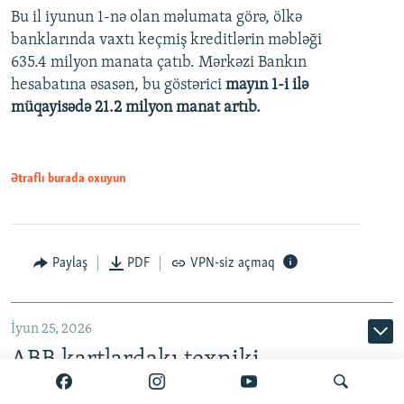
Bu il iyunun 1-nə olan məlumata görə, ölkə
360p
banklarında vaxtı keçmiş kreditlərin məbləği
480p
635.4 milyon manata çatıb. Mərkəzi Bankın
720p
hesabatına əsasən, bu göstərici
mayın 1-i ilə
müqayisədə 21.2 milyon manat artıb.
1080p
Ətraflı burada oxuyun
Auto
240p
360p
480p
Paylaş
PDF
VPN-siz açmaq
720p
1080p
İyun 25, 2026
ABB kartlardakı texniki
problemin həll olunduğunu