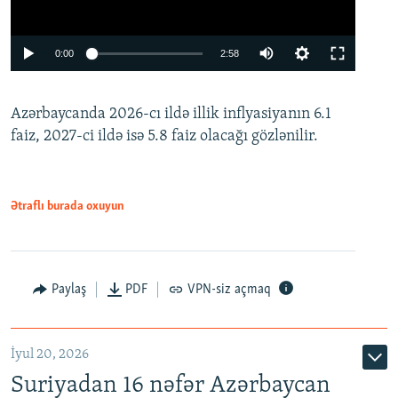
Auto
0:00
2:58
240p
Azərbaycanda 2026-cı ildə illik inflyasiyanın 6.1
360p
faiz, 2027-ci ildə isə 5.8 faiz olacağı gözlənilir.
480p
720p
1080p
Ətraflı burada oxuyun
Paylaş
PDF
VPN-siz açmaq
İyul 20, 2026
Auto
240p
360p
480p
Suriyadan 16 nəfər Azərbaycan
720p
1080p