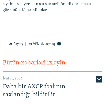
siyahılarda yer alan şəxslər sırf törətdikləri əmələ
görə mühakimə ediliblər.
Paylaş
VPN-siz açmaq
Bütün xəbərləri izləyin
İyul 31, 2026
Daha bir AXCP fəalının
saxlandığı bildirilir