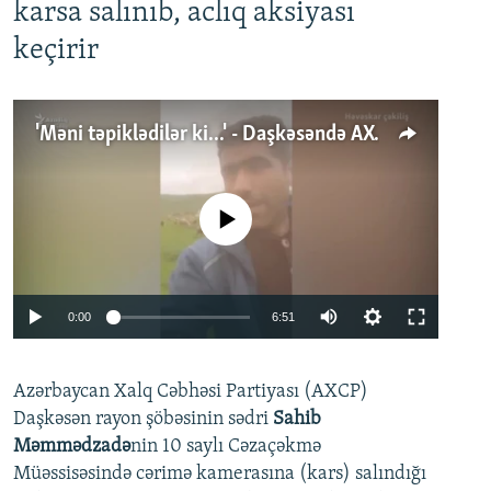
karsa salınıb, aclıq aksiyası
keçirir
'Məni təpiklədilər ki...' - Daşkəsəndə AXCP fəalının yaxınları onun həbsinə etiraz edirlər
No media source currently available
Auto
0:00
6:51
240p
Azərbaycan Xalq Cəbhəsi Partiyası (AXCP)
360p
Daşkəsən rayon şöbəsinin sədri
Sahib
480p
Auto
240p
360p
480p
Məmmədzadə
nin 10 saylı Cəzaçəkmə
720p
Müəssisəsində cərimə kamerasına (kars) salındığı
720p
1080p