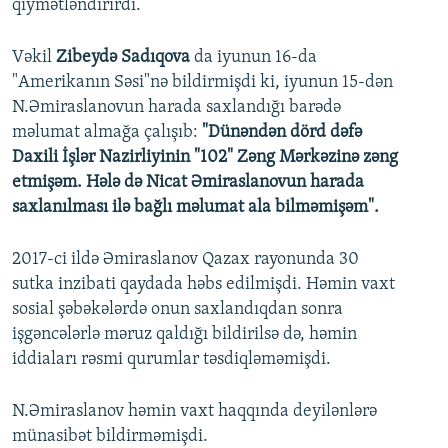
qiymətləndirirdi.
Vəkil
Zibeydə Sadıqova
da iyunun 16-da
"Amerikanın Səsi"nə bildirmişdi ki, iyunun 15-dən
N.Əmiraslanovun harada saxlandığı barədə
məlumat almağa çalışıb:
"Dünəndən dörd dəfə
Daxili İşlər Nazirliyinin "102" Zəng Mərkəzinə zəng
etmişəm. Hələ də Nicat Əmiraslanovun harada
saxlanılması ilə bağlı məlumat ala bilməmişəm".
2017-ci ildə Əmiraslanov Qazax rayonunda 30
sutka inzibati qaydada həbs edilmişdi. Həmin vaxt
sosial şəbəkələrdə onun saxlandıqdan sonra
işgəncələrlə məruz qaldığı bildirilsə də, həmin
iddiaları rəsmi qurumlar təsdiqləməmişdi.
N.Əmiraslanov həmin vaxt haqqında deyilənlərə
münasibət bildirməmişdi.