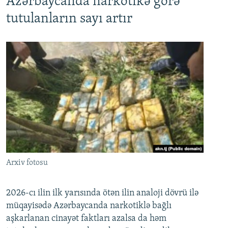
Azərbaycanda narkotikə görə
tutulanların sayı artır
Arxiv fotosu
2026-cı ilin ilk yarısında ötən ilin analoji dövrü ilə
müqayisədə Azərbaycanda narkotiklə bağlı
aşkarlanan cinayət faktları azalsa da həm