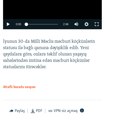
Auto
0:00
2:46
240p
İyunun 30-da Milli Məclis məcburi köçkünlərin
360p
statusu ilə bağlı qanuna dəyişiklik edib. Yeni
480p
qaydalara görə, onlara təklif olunan yaşayış
720p
sahələrindən imtina edən məcburi köçkünlər
statuslarını itirəcəklər.
1080p
Ətraflı burada oxuyun
Auto
240p
360p
480p
Paylaş
PDF
VPN-siz açmaq