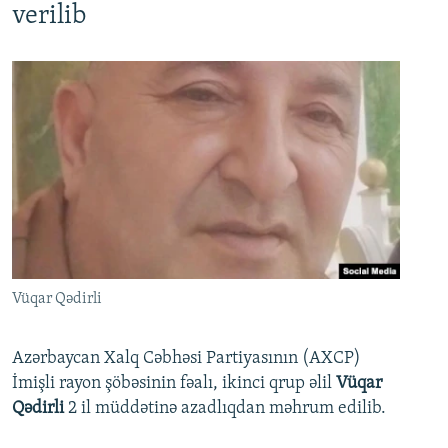
verilib
Vüqar Qədirli
Azərbaycan Xalq Cəbhəsi Partiyasının (AXCP)
İmişli rayon şöbəsinin fəalı, ikinci qrup əlil
Vüqar
Qədirli
2 il müddətinə azadlıqdan məhrum edilib.