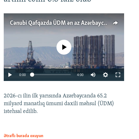
Cənubi Qafqazda ÜDM ən az Azərbaycanda artır: Qonşuları niyə Bakını qabaqlaya bilir?
No media source currently available
Auto
0:00
4:00
240p
2026-cı ilin ilk yarısında Azərbaycanda 65.2
360p
milyard manatlıq ümumi daxili məhsul (ÜDM)
480p
Auto
240p
360p
480p
istehsal edilib.
720p
720p
1080p
1080p
Ətraflı burada oxuyun