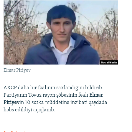
Elmar Piriyev
AXCP daha bir fəalının saxlandığını bildirib.
Partiyanın Tovuz rayon şöbəsinin fəalı
Elmar
Piriyev
in 10 sutka müddətinə inzibati qaydada
həbs edildiyi açıqlanıb.