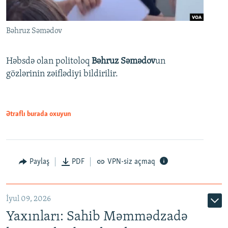
Bəhruz Səmədov
Həbsdə olan politoloq
Bəhruz Səmədov
un
gözlərinin zəiflədiyi bildirilir.
Ətraflı burada oxuyun
Paylaş
PDF
VPN-siz açmaq
İyul 09, 2026
Yaxınları: Sahib Məmmədzadə