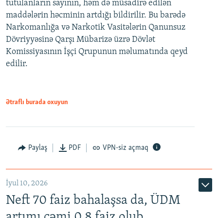
tutulanların sayının, həm də müsadirə edilən
maddələrin həcminin artdığı bildirilir. Bu barədə
Narkomanlığa və Narkotik Vasitələrin Qanunsuz
Dövriyyəsinə Qarşı Mübarizə üzrə Dövlət
Komissiyasının İşçi Qrupunun məlumatında qeyd
edilir.
Ətraflı burada oxuyun
Paylaş
PDF
VPN-siz açmaq
İyul 10, 2026
Neft 70 faiz bahalaşsa da, ÜDM
artımı cəmi 0.8 faiz olub