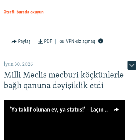
Ətraflı burada oxuyun
Paylaş
PDF
VPN-siz açmaq
İyun 30, 2026
Milli Məclis məcburi köçkünlərlə
bağlı qanuna dəyişiklik etdi
'Ya təklif olunan ev, ya status!' – Laçın köçkünü: 'Laçından başqa heç hara!'