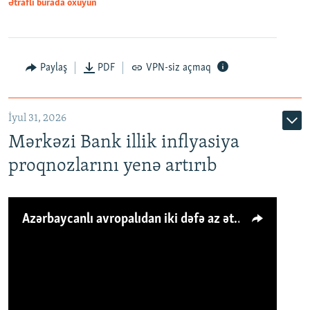
Ətraflı burada oxuyun
Paylaş
PDF
VPN-siz açmaq
İyul 31, 2026
Mərkəzi Bank illik inflyasiya
proqnozlarını yenə artırıb
Azərbaycanlı avropalıdan iki dəfə az ət yeyir, amma... 'Qiymət artımı qaçılmazdır'