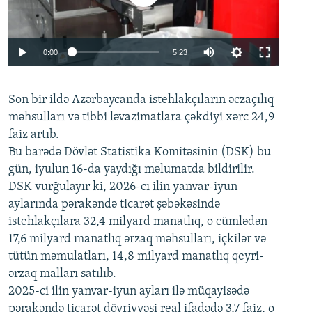
Auto
0:00
5:23
240p
Son bir ildə Azərbaycanda istehlakçıların
360p
əczaçılıq
məhsulları və tibbi ləvazimatlara çəkdiyi xərc 24,9
480p
Auto
240p
360p
480p
faiz artıb.
720p
Bu barədə Dövlət Statistika Komitəsinin (DSK) bu
720p
1080p
gün, iyulun 16-da yaydığı məlumatda bildirilir.
1080p
DSK vurğulayır ki, 2026-cı ilin yanvar-iyun
aylarında pərakəndə ticarət şəbəkəsində
istehlakçılara 32,4 milyard manatlıq, o cümlədən
17,6 milyard manatlıq ərzaq məhsulları, içkilər və
tütün məmulatları, 14,8 milyard manatlıq qeyri-
ərzaq malları satılıb.
2025-ci ilin yanvar-iyun ayları ilə müqayisədə
pərakəndə ticarət dövriyyəsi real ifadədə 3,7 faiz, o