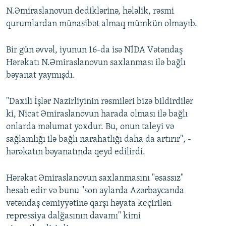
N.Əmiraslanovun dediklərinə, hələlik, rəsmi
qurumlardan münasibət almaq mümkün olmayıb.
Bir gün əvvəl, iyunun 16-da isə NİDA Vətəndaş
Hərəkatı N.Əmiraslanovun saxlanması ilə bağlı
bəyanat yaymışdı.
"Daxili İşlər Nazirliyinin rəsmiləri bizə bildirdilər
ki, Nicat Əmiraslanovun harada olması ilə bağlı
onlarda məlumat yoxdur. Bu, onun taleyi və
sağlamlığı ilə bağlı narahatlığı daha da artırır", -
hərəkatın bəyanatında qeyd edilirdi.
Hərəkat Əmiraslanovun saxlanmasını "əsassız"
hesab edir və bunu "son aylarda Azərbaycanda
vətəndaş cəmiyyətinə qarşı həyata keçirilən
repressiya dalğasının davamı" kimi