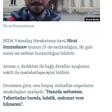
İNFOQRAFIKA
AZƏRBAYCAN ƏDƏBIYYATI KITABXANASI
MISSIYAMIZ
BIZI IZLƏ
KARIKATURA
İSLAM VƏ DEMOKRATIYA
PEŞƏ ETIKASI VƏ JURNALISTIKA STANDARTLARIMIZ
İZ - MƏDƏNIYYƏT PROQRAMI
MATERIALLARIMIZDAN ISTIFADƏ
Nicat Əmiraslanov
AZADLIQRADIOSU MOBIL TELEFONUNUZDA
RFE/RL-in bütün saytları
BIZIMLƏ ƏLAQƏ
NİDA Vətəndaş Hərəkatının üzvü
Nicat
Əmiraslanov
iyunun 15-də saxlandığını, iki gün
XƏBƏR BÜLLETENLƏRIMIZ
sonra isə sərbəst buraxıldığını bildirir.
Amma o, dedikləri ilə bağlı detallar açıqlamır,
vəkili ilə məsləhətləşəcəyini bildirir.
Deməsinə görə, onu hüquq-mühafizə orqanların
əməkdaşları saxlayıb:
"Hazırda sərbəstəm.
Təfərrüatlar barədə, hələlik, məlumat verə
bilmərəm".