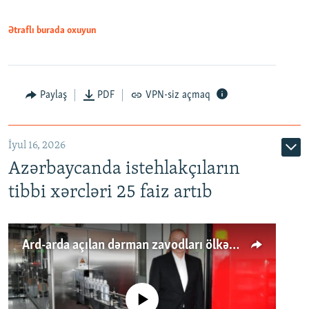
Ətraflı burada oxuyun
Paylaş
PDF
VPN-siz açmaq
İyul 16, 2026
Azərbaycanda istehlakçıların
tibbi xərcləri 25 faiz artıb
Ard-arda açılan dərman zavodları ölkənin tələbatını ödəyirmi?
No media source currently available