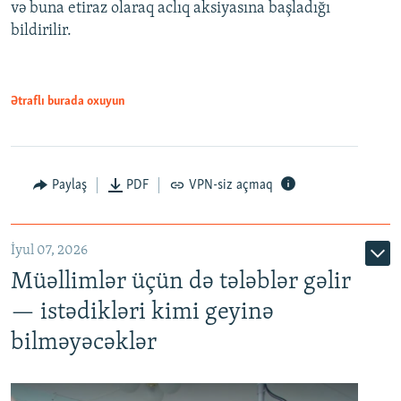
və buna etiraz olaraq aclıq aksiyasına başladığı
1080p
bildirilir.
Ətraflı burada oxuyun
Paylaş
PDF
VPN-siz açmaq
İyul 07, 2026
Müəllimlər üçün də tələblər gəlir
— istədikləri kimi geyinə
bilməyəcəklər