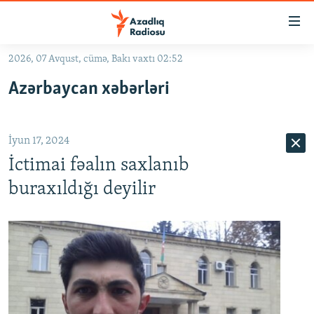
Keçid
linkləri
Əsas
2026, 07 Avqust, cümə, Bakı vaxtı 02:52
məzmuna
GÜNDƏM
Azərbaycan xəbərləri
qayıt
#İZAHLA
Əsas
KORRUPSIOMETR
naviqasiyaya
İyun 17, 2024
qayıt
#ƏSLINDƏ
Axtarışa
İctimai fəalın saxlanıb
FƏRQƏ BAX
keç
buraxıldığı deyilir
QANUNI DOĞRU
ARAŞDIRMA
MULTIMEDIA
RADIO ARXIV
VIDEO
HAQQIMIZDA
FOTOQALEREYA
OXU ZALI