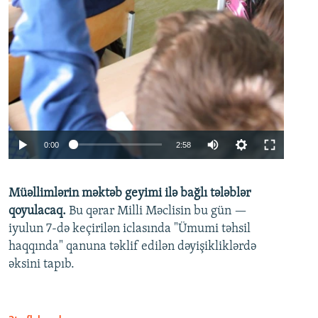
Auto
0:00
2:58
240p
Müəllimlərin məktəb geyimi ilə bağlı tələblər
360p
qoyulacaq.
Bu qərar Milli Məclisin bu gün —
480p
iyulun 7-də keçirilən iclasında "Ümumi təhsil
720p
haqqında" qanuna təklif edilən dəyişikliklərdə
əksini tapıb.
1080p