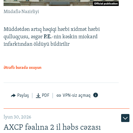
Müdafiə Nazirliyi
Müddətdən artıq həqiqi hərbi xidmət hərbi
qulluqçusu, əsgər
P.E.
-nin kəskin miokard
infarktından öldüyü bildirilir
Ətraflı burada oxuyun
Paylaş
PDF
VPN-siz açmaq
İyun 30, 2026
AXCP fəalına 2 il həbs cəzası