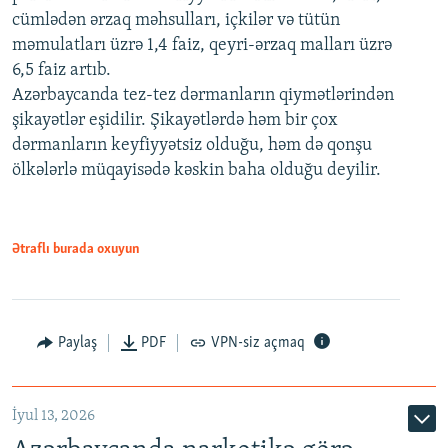
cümlədən ərzaq məhsulları, içkilər və tütün
məmulatları üzrə 1,4 faiz, qeyri-ərzaq malları üzrə
6,5 faiz artıb.
Azərbaycanda tez-tez dərmanların qiymətlərindən
şikayətlər eşidilir. Şikayətlərdə həm bir çox
dərmanların keyfiyyətsiz olduğu, həm də qonşu
ölkələrlə müqayisədə kəskin baha olduğu deyilir.
Ətraflı burada oxuyun
Paylaş
PDF
VPN-siz açmaq
İyul 13, 2026