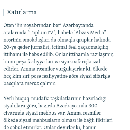
Xatırlatma
Ötən ilin noyabrından bəri Azərbaycanda
aralarında "ToplumTV", habelə "Abzas Media"
nəşrinin əməkdaşları da olmaqla qruplar halında
20-yə qədər jurnalist, ictimai fəal qaçaqmalçılıq
ittihamı ilə həbs edilib. Onlar ittihamla razılaşmır,
bunu peşə fəaliyyətləri və siyasi sifarişlə izah
edirlər. Amma rəsmilər vurğulayırlar ki, ölkədə
heç kim sırf peşə fəaliyyətinə görə siyasi sifarişlə
basqılara məruz qalmır.
Yerli hüquq-müdafiə təşkilatlarının hazırladığı
siyahılara görə, hazırda Azərbaycanda 300
civarında siyasi məhbus var. Amma rəsmilər
ölkədə siyasi məhbusların olması ilə bağlı fikirləri
də qəbul etmirlər. Onlar deyirlər ki, həmin