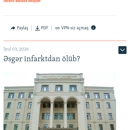
Ətraflı burada oxuyun
Auto
240p
360p
480p
Paylaş
PDF
VPN-siz açmaq
720p
1080p
İyul 03, 2026
Əsgər infarktdan ölüb?