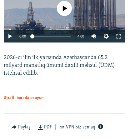
No media source currently available
Auto
0:00
4:00
240p
2026-cı ilin ilk yarısında Azərbaycanda 65.2
360p
milyard manatlıq ümumi daxili məhsul (ÜDM)
480p
Auto
240p
360p
480p
istehsal edilib.
720p
720p
1080p
1080p
Ətraflı burada oxuyun
Paylaş
PDF
VPN-siz açmaq