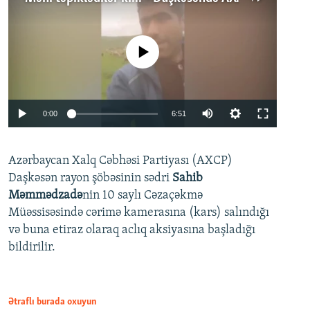
No media source currently available
Auto
0:00
6:51
240p
Azərbaycan Xalq Cəbhəsi Partiyası (AXCP)
360p
Daşkəsən rayon şöbəsinin sədri
Sahib
480p
Auto
240p
360p
480p
Məmmədzadə
nin 10 saylı Cəzaçəkmə
720p
Müəssisəsində cərimə kamerasına (kars) salındığı
720p
1080p
və buna etiraz olaraq aclıq aksiyasına başladığı
1080p
bildirilir.
Ətraflı burada oxuyun