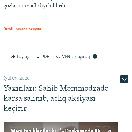
gözlərinin zəiflədiyi bildirilir.
Ətraflı burada oxuyun
Paylaş
PDF
VPN-siz açmaq
İyul 09, 2026
Yaxınları: Sahib Məmmədzadə
karsa salınıb, aclıq aksiyası
keçirir
'Məni təpiklədilər ki...' - Daşkəsəndə AXCP fəalının yaxınları onun həbsinə etiraz edirlər