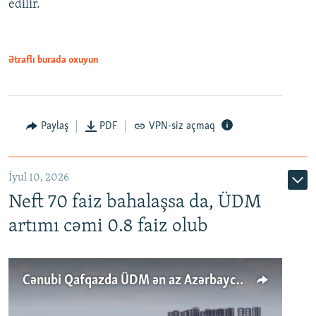
edilir.
Ətraflı burada oxuyun
Paylaş
PDF
VPN-siz açmaq
İyul 10, 2026
Neft 70 faiz bahalaşsa da, ÜDM
artımı cəmi 0.8 faiz olub
Cənubi Qafqazda ÜDM ən az Azərbaycanda artır: Qonşuları niyə Bakını qabaqlaya bilir?