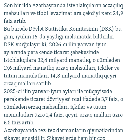
Son bir ildə Azərbaycanda istehlakçıların
360p
əczaçılıq
məhsulları və tibbi ləvazimatlara çəkdiyi xərc 24,9
480p
Auto
240p
360p
480p
faiz artıb.
720p
Bu barədə Dövlət Statistika Komitəsinin (DSK) bu
720p
1080p
gün, iyulun 16-da yaydığı məlumatda bildirilir.
1080p
DSK vurğulayır ki, 2026-cı ilin yanvar-iyun
aylarında pərakəndə ticarət şəbəkəsində
istehlakçılara 32,4 milyard manatlıq, o cümlədən
17,6 milyard manatlıq ərzaq məhsulları, içkilər və
tütün məmulatları, 14,8 milyard manatlıq qeyri-
ərzaq malları satılıb.
2025-ci ilin yanvar-iyun ayları ilə müqayisədə
pərakəndə ticarət dövriyyəsi real ifadədə 3,7 faiz, o
cümlədən ərzaq məhsulları, içkilər və tütün
məmulatları üzrə 1,4 faiz, qeyri-ərzaq malları üzrə
6,5 faiz artıb.
Azərbaycanda tez-tez dərmanların qiymətlərindən
şikayətlər eşidilir. Şikayətlərdə həm bir çox