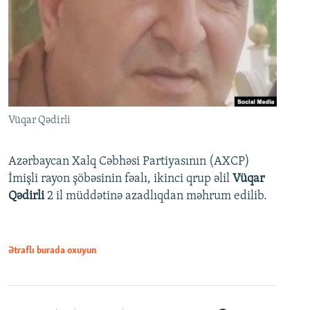
Vüqar Qədirli
Azərbaycan Xalq Cəbhəsi Partiyasının (AXCP)
İmişli rayon şöbəsinin fəalı, ikinci qrup əlil
Vüqar
Qədirli
2 il müddətinə azadlıqdan məhrum edilib.
Ətraflı burada oxuyun