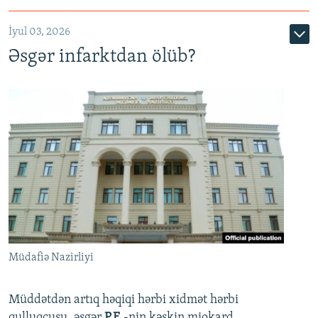
720p
1080p
İyul 03, 2026
Əsgər infarktdan ölüb?
Müdafiə Nazirliyi
Müddətdən artıq həqiqi hərbi xidmət hərbi
qulluqçusu, əsgər
P.E.
-nin kəskin miokard