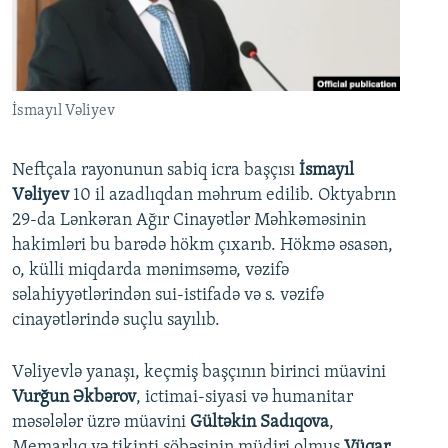
İNFOQRAFIKA
AZƏRBAYCAN ƏDƏBIYYATI KITABXANASI
MISSIYAMIZ
BIZI IZLƏ
KARIKATURA
İSLAM VƏ DEMOKRATIYA
PEŞƏ ETIKASI VƏ JURNALISTIKA STANDARTLARIMIZ
İZ - MƏDƏNIYYƏT PROQRAMI
MATERIALLARIMIZDAN ISTIFADƏ
İsmayıl Vəliyev
AZADLIQRADIOSU MOBIL TELEFONUNUZDA
RFE/RL-in bütün saytları
BIZIMLƏ ƏLAQƏ
Neftçala rayonunun sabiq icra başçısı
İsmayıl
Vəliyev
10 il azadlıqdan məhrum edilib. Oktyabrın
XƏBƏR BÜLLETENLƏRIMIZ
29-da Lənkəran Ağır Cinayətlər Məhkəməsinin
hakimləri bu barədə hökm çıxarıb. Hökmə əsasən,
o, külli miqdarda mənimsəmə, vəzifə
səlahiyyətlərindən sui-istifadə və s. vəzifə
cinayətlərində suçlu sayılıb.
Vəliyevlə yanaşı, keçmiş başçının birinci müavini
Vurğun Əkbərov
, ictimai-siyasi və humanitar
məsələlər üzrə müavini
Gültəkin Sadıqova
,
Memarlıq və tikinti şöbəsinin müdiri olmuş
Vüqar