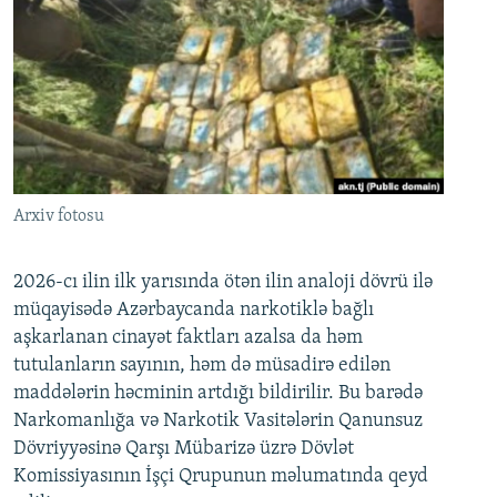
Arxiv fotosu
2026-cı ilin ilk yarısında ötən ilin analoji dövrü ilə
müqayisədə Azərbaycanda narkotiklə bağlı
aşkarlanan cinayət faktları azalsa da həm
tutulanların sayının, həm də müsadirə edilən
maddələrin həcminin artdığı bildirilir. Bu barədə
Narkomanlığa və Narkotik Vasitələrin Qanunsuz
Dövriyyəsinə Qarşı Mübarizə üzrə Dövlət
Komissiyasının İşçi Qrupunun məlumatında qeyd