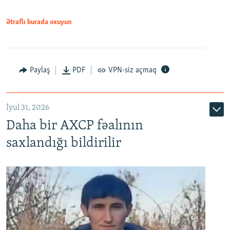
Ətraflı burada oxuyun
Paylaş
PDF
VPN-siz açmaq
İyul 31, 2026
Daha bir AXCP fəalının
saxlandığı bildirilir