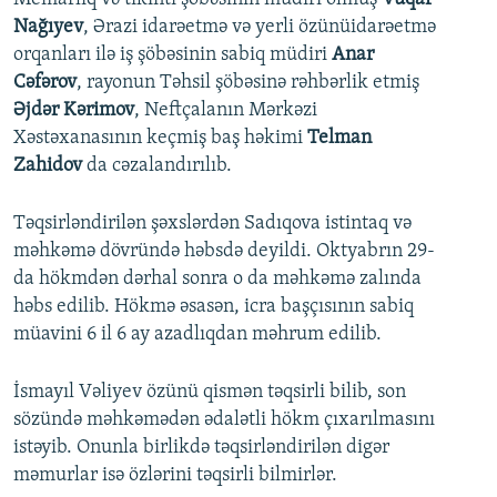
Nağıyev
, Ərazi idarəetmə və yerli özünüidarəetmə
orqanları ilə iş şöbəsinin sabiq müdiri
Anar
Cəfərov
, rayonun Təhsil şöbəsinə rəhbərlik etmiş
Əjdər Kərimov
, Neftçalanın Mərkəzi
Xəstəxanasının keçmiş baş həkimi
Telman
Zahidov
da cəzalandırılıb.
Təqsirləndirilən şəxslərdən Sadıqova istintaq və
məhkəmə dövründə həbsdə deyildi. Oktyabrın 29-
da hökmdən dərhal sonra o da məhkəmə zalında
həbs edilib. Hökmə əsasən, icra başçısının sabiq
müavini 6 il 6 ay azadlıqdan məhrum edilib.
İsmayıl Vəliyev özünü qismən təqsirli bilib, son
sözündə məhkəmədən ədalətli hökm çıxarılmasını
istəyib. Onunla birlikdə təqsirləndirilən digər
məmurlar isə özlərini təqsirli bilmirlər.