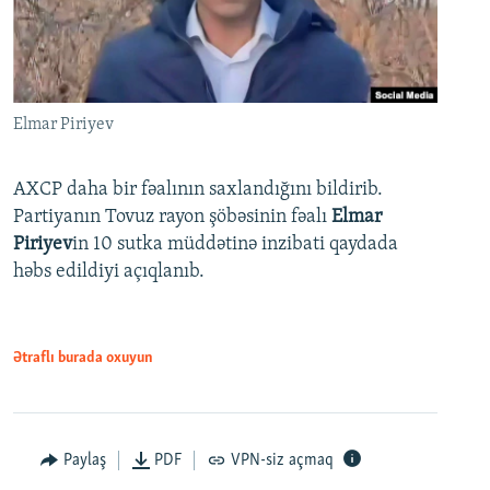
Elmar Piriyev
AXCP daha bir fəalının saxlandığını bildirib.
Partiyanın Tovuz rayon şöbəsinin fəalı
Elmar
Piriyev
in 10 sutka müddətinə inzibati qaydada
həbs edildiyi açıqlanıb.
Ətraflı burada oxuyun
Paylaş
PDF
VPN-siz açmaq