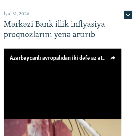
İyul 31, 2026
Mərkəzi Bank illik inflyasiya
proqnozlarını yenə artırıb
Azərbaycanlı avropalıdan iki dəfə az ət yeyir, amma... 'Qiymət artımı qaçılmazdır'