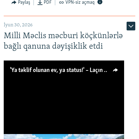
Paylaş
PDF
VPN-siz açmaq
İyun 30, 2026
Milli Məclis məcburi köçkünlərlə
bağlı qanuna dəyişiklik etdi
'Ya təklif olunan ev, ya status!' – Laçın köçkünü: 'Laçından başqa heç hara!'