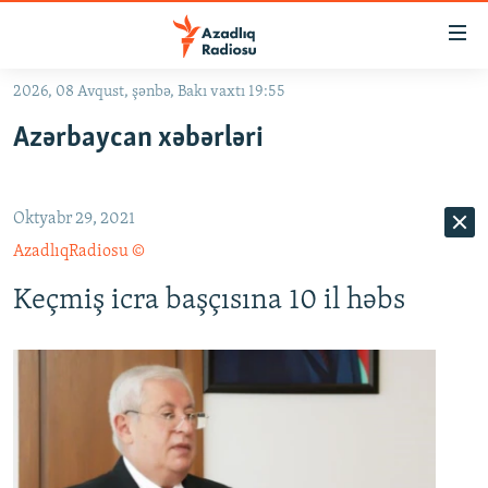
Keçid
linkləri
Əsas
2026, 08 Avqust, şənbə, Bakı vaxtı 19:55
məzmuna
GÜNDƏM
Azərbaycan xəbərləri
qayıt
#İZAHLA
Əsas
KORRUPSIOMETR
naviqasiyaya
Oktyabr 29, 2021
qayıt
#ƏSLINDƏ
Axtarışa
AzadlıqRadiosu ©
FƏRQƏ BAX
keç
Keçmiş icra başçısına 10 il həbs
QANUNI DOĞRU
ARAŞDIRMA
MULTIMEDIA
RADIO ARXIV
VIDEO
HAQQIMIZDA
FOTOQALEREYA
OXU ZALI