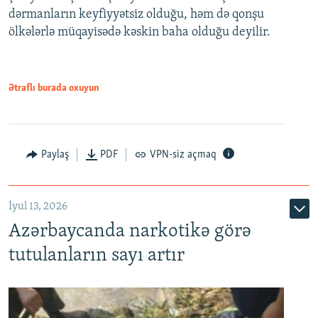
dərmanların keyfiyyətsiz olduğu, həm də qonşu
ölkələrlə müqayisədə kəskin baha olduğu deyilir.
Ətraflı burada oxuyun
Paylaş
PDF
VPN-siz açmaq
İyul 13, 2026
Azərbaycanda narkotikə görə
tutulanların sayı artır