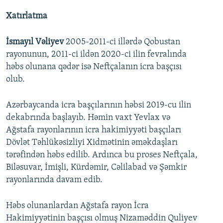
Xatırlatma
İsmayıl Vəliyev
2005-2011-ci illərdə Qobustan
rayonunun, 2011-ci ildən 2020-ci ilin fevralında
həbs olunana qədər isə Neftçalanın icra başçısı
olub.
Azərbaycanda icra başçılarının həbsi 2019-cu ilin
dekabrında başlayıb. Həmin vaxt Yevlax və
Ağstafa rayonlarının icra hakimiyyəti başçıları
Dövlət Təhlükəsizliyi Xidmətinin əməkdaşları
tərəfindən həbs edilib. Ardınca bu proses Neftçala,
Biləsuvar, İmişli, Kürdəmir, Cəlilabad və Şəmkir
rayonlarında davam edib.
Həbs olunanlardan Ağstafa rayon İcra
Hakimiyyətinin başçısı olmuş Nizaməddin Quliyev