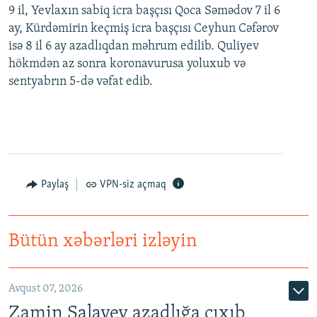
9 il, Yevlaxın sabiq icra başçısı Qoca Səmədov 7 il 6
ay, Kürdəmirin keçmiş icra başçısı Ceyhun Cəfərov
isə 8 il 6 ay azadlıqdan məhrum edilib. Quliyev
hökmdən az sonra koronavurusa yoluxub və
sentyabrın 5-də vəfat edib.
Paylaş
VPN-siz açmaq
Bütün xəbərləri izləyin
Avqust 07, 2026
Zamin Salayev azadlığa çıxıb