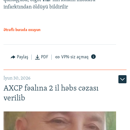
infarktından öldüyü bildirilir
Ətraflı burada oxuyun
Paylaş
PDF
VPN-siz açmaq
İyun 30, 2026
AXCP fəalına 2 il həbs cəzası
verilib