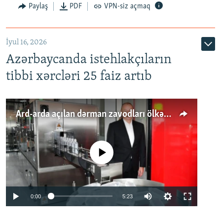
Paylaş
PDF
VPN-siz açmaq
İyul 16, 2026
Azərbaycanda istehlakçıların
tibbi xərcləri 25 faiz artıb
Ard-arda açılan dərman zavodları ölkənin tələbatını ödəyirmi?
No media source currently available
Auto
0:00
5:23
240p