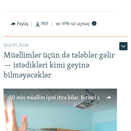
Paylaş
PDF
VPN-siz açmaq
İyul 07, 2026
Müəllimlər üçün də tələblər gəlir
— istədikləri kimi geyinə
bilməyəcəklər
50 min müəllim işini itirə bilər. Birinci sinfə gedənlər azalır