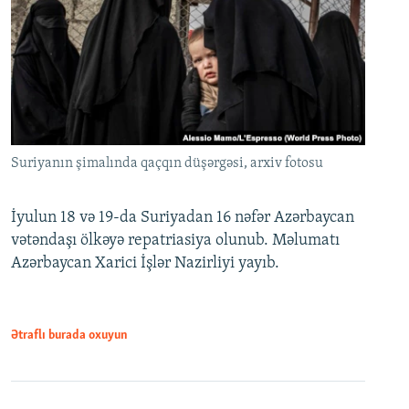
Suriyanın şimalında qaçqın düşərgəsi, arxiv fotosu
İyulun 18 və 19-da Suriyadan 16 nəfər Azərbaycan
vətəndaşı ölkəyə repatriasiya olunub. Məlumatı
Azərbaycan Xarici İşlər Nazirliyi yayıb.
Ətraflı burada oxuyun