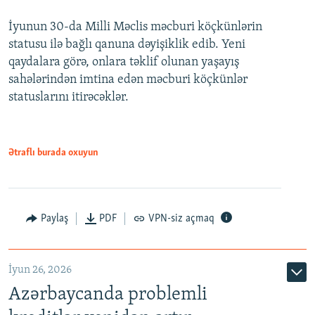
240p
İyunun 30-da Milli Məclis məcburi köçkünlərin
360p
statusu ilə bağlı qanuna dəyişiklik edib. Yeni
480p
qaydalara görə, onlara təklif olunan yaşayış
720p
sahələrindən imtina edən məcburi köçkünlər
statuslarını itirəcəklər.
1080p
Ətraflı burada oxuyun
Auto
240p
360p
480p
Paylaş
PDF
VPN-siz açmaq
720p
1080p
İyun 26, 2026
Azərbaycanda problemli