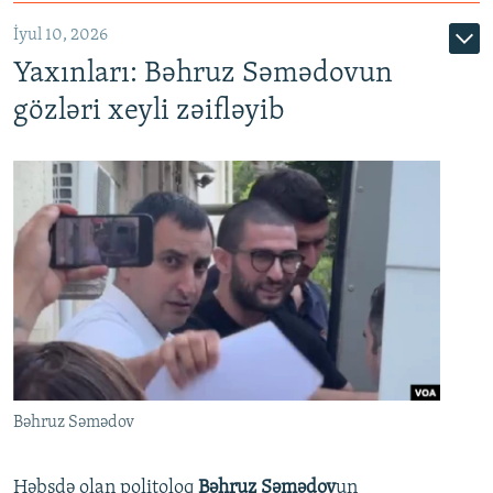
İyul 10, 2026
Yaxınları: Bəhruz Səmədovun
gözləri xeyli zəifləyib
Bəhruz Səmədov
Həbsdə olan politoloq
Bəhruz Səmədov
un