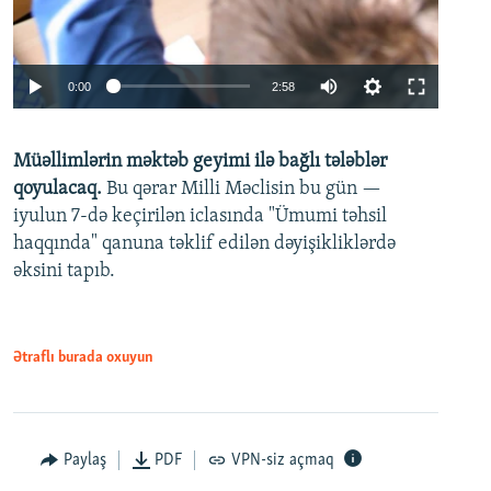
Auto
0:00
2:58
240p
Müəllimlərin məktəb geyimi ilə bağlı tələblər
360p
qoyulacaq.
Bu qərar Milli Məclisin bu gün —
480p
iyulun 7-də keçirilən iclasında "Ümumi təhsil
720p
haqqında" qanuna təklif edilən dəyişikliklərdə
əksini tapıb.
1080p
Ətraflı burada oxuyun
Auto
240p
360p
480p
Paylaş
PDF
VPN-siz açmaq