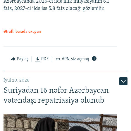
Azərbaycanda 2026-cı ildə illik inflyasiyanın 6.1
360p
faiz, 2027-ci ildə isə 5.8 faiz olacağı gözlənilir.
480p
720p
1080p
Ətraflı burada oxuyun
Paylaş
PDF
VPN-siz açmaq
İyul 20, 2026
Auto
240p
360p
480p
Suriyadan 16 nəfər Azərbaycan
720p
1080p
vətəndaşı repatriasiya olunub