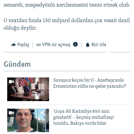
səmərəli, məqsədyönlü xərclənməsini təmin etmək olub.
O vaxtdan fonda 130 milyard dollardan çox vəsait daxil
olduğu deyilir.
Paylaş
VPN-siz açmaq
Bizi izlə
Gündəm
Savaşsız keçən bir il - Azərbaycanla
Ermənistan sülhə nə qədər yaxındır?
'Guya Əli Kərimliyə 850 min
göndərib' – keçmiş mühafizəçi
tutuldu, Bakıya verilə bilər