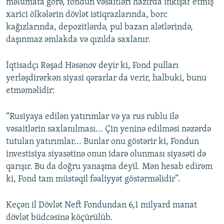
məlumata görə, fondun vəsaitləri hazırda inkişaf etmiş
xarici ölkələrin dövlət istiqrazlarında, borc
kağızlarında, depozitlərdə, pul bazarı alətlərində,
daşınmaz əmlakda və qızılda saxlanır.
İqtisadçı Rəşad Həsənov deyir ki, Fond pulları
yerləşdirərkən siyasi qərarlar da verir, halbuki, bunu
etməməlidir:
“Rusiyaya edilən yatırımlar və ya rus rublu ilə
vəsaitlərin saxlanılması... Çin yeninə edilməsi nəzərdə
tutulan yatırımlar... Bunlar onu göstərir ki, Fondun
investisiya siyasətinə onun idarə olunması siyasəti də
qarışır. Bu da doğru yanaşma deyil. Mən hesab edirəm
ki, Fond tam müstəqil fəaliyyət göstərməlidir”.
Keçən il Dövlət Neft Fondundan 6,1 milyard manat
dövlət büdcəsinə köçürülüb.