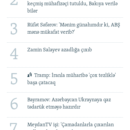
2
keçmiş mühafizəçi tutuldu, Bakıya verilə
bilər
3
Rüfət Səfərov: 'Mənim günahımdır ki, ABŞ
mənə mükafat verib?'
4
Zamin Salayev azadlığa çıxıb
5
Tramp: İranla müharibə 'çox tezliklə'
başa çatacaq
6
Bayramov: Azərbaycan Ukraynaya qaz
tədarük etməyə hazırdır
7
MeydanTV işi: 'Çamadanlarla çıxarılan