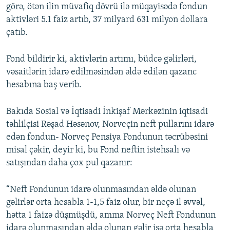
görə, ötən ilin müvafiq dövrü ilə müqayisədə fondun
aktivləri 5.1 faiz artıb, 37 milyard 631 milyon dollara
çatıb.
Fond bildirir ki, aktivlərin artımı, büdcə gəlirləri,
vəsaitlərin idarə edilməsindən əldə edilən qazanc
hesabına baş verib.
Bakıda Sosial və İqtisadi İnkişaf Mərkəzinin iqtisadi
təhlilçisi Rəşad Həsənov, Norveçin neft pullarını idarə
edən fondun- Norveç Pensiya Fondunun təcrübəsini
misal çəkir, deyir ki, bu Fond neftin istehsalı və
satışından daha çox pul qazanır:
“Neft Fondunun idarə olunmasından əldə olunan
gəlirlər orta hesabla 1-1,5 faiz olur, bir neçə il əvvəl,
hətta 1 faizə düşmüşdü, amma Norveç Neft Fondunun
idarə olunmasından əldə olunan gəlir isə orta hesabla