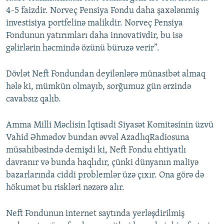
4-5 faizdir. Norveç Pensiya Fondu daha şaxələnmiş
investisiya portfelinə malikdir. Norveç Pensiya
Fondunun yatırımları daha innovativdir, bu isə
gəlirlərin həcmində özünü büruzə verir”.
Dövlət Neft Fondundan deyilənlərə münasibət almaq
hələ ki, mümkün olmayıb, sorğumuz gün ərzində
cavabsız qalıb.
Amma Milli Məclisin İqtisadi Siyasət Komitəsinin üzvü
Vahid Əhmədov bundan əvvəl AzadlıqRadiosuna
müsahibəsində demişdi ki, Neft Fondu ehtiyatlı
davranır və bunda haqlıdır, çünki dünyanın maliyə
bazarlarında ciddi problemlər üzə çıxır. Ona görə də
hökumət bu riskləri nəzərə alır.
Neft Fondunun internet saytında yerləşdirilmiş