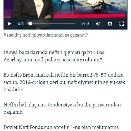
İNFOQRAFIKA
AZƏRBAYCAN ƏDƏBIYYATI KITABXANASI
MISSIYAMIZ
BIZI IZLƏ
KARIKATURA
İSLAM VƏ DEMOKRATIYA
PEŞƏ ETIKASI VƏ JURNALISTIKA STANDARTLARIMIZ
0:00
14:45
İZ - MƏDƏNIYYƏT PROQRAMI
MATERIALLARIMIZDAN ISTIFADƏ
Vətəndaş neft milyardlarından nə qazandı?
AZADLIQRADIOSU MOBIL TELEFONUNUZDA
RFE/RL-in bütün saytları
BIZIMLƏ ƏLAQƏ
Dünya bazarlarında neftin qiyməti qalxır. Bəs
XƏBƏR BÜLLETENLƏRIMIZ
Azərbaycanın neft pulları necə idarə olunur?
Bu həftə Brent markalı neftin bir barreli 75-80 dollara
satılıb. 2016-cı ildən bəri bu, neft qiymətinin ən yüksək
həddidir.
Neftin bahalaşması tendensiyası bu ilin yanvarından
başlanıb.
Dövlət Neft Fondunun aprelin 1-nə olan məlumatına