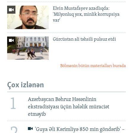
Elvin Mustafayev azadlıqda:
'Milyonluq yox, minlik korrupsiya
var'
Gürcüstan ali təhsili pulsuz etdi
Bölmənin bütün materialları burada
Çox izlənən
1
Azərbaycan Bəhruz Həsənlinin
ekstradisiyası üçün hələlik müraciət
etməyib
'Guya Əli Kərimliyə 850 min göndərib' –