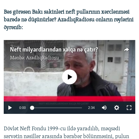
Bəs görəsən Bakı sakinləri neft pullarının xərclənməsi
barədə nə düşünürlər? AzadlıqRadiosu onların rəylərini
öyrənib:
Neft milyardlarından xalqa nə çatır?
Mənbə:
AzadlıqRadiosu
No media source currently available
0:00
2:34
Dövlət Neft Fondu 1999-cu ildə yaradılıb, məqsədi
sərvətin nəsillər arasında bərabər bölünməsini, pulun