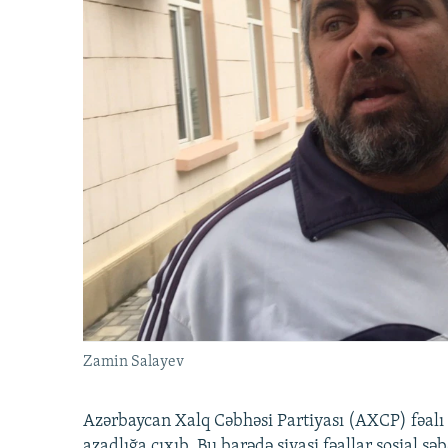
Zamin Salayev
Azərbaycan Xalq Cəbhəsi Partiyası (AXCP) fəalı
azadlığa çıxıb. Bu barədə siyasi fəallar sosial ş