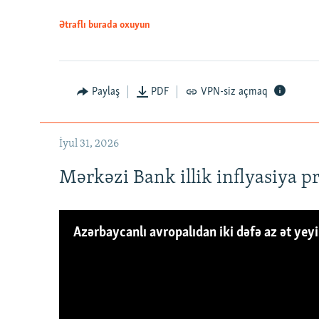
Ətraflı burada oxuyun
Paylaş
PDF
VPN-siz açmaq
İyul 31, 2026
Mərkəzi Bank illik inflyasiya p