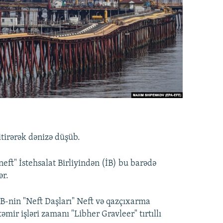
itirərək dənizə düşüb.
ft" İstehsalat Birliyindən (İB) bu barədə
ər.
İB-nin "Neft Daşları" Neft və qazçıxarma
əmir işləri zamanı "Libher Gravleer" tırtıllı