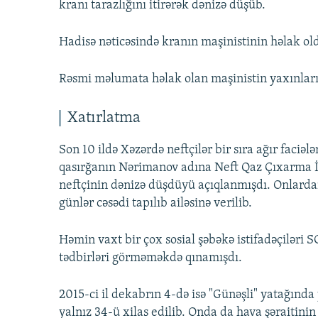
kranı tarazlığını itirərək dənizə düşüb.
Hadisə nəticəsində kranın maşinistinin həlak oldu
Rəsmi məlumata həlak olan maşinistin yaxınl
Xatırlatma
Son 10 ildə Xəzərdə neftçilər bir sıra ağır faciələ
qasırğanın Nərimanov adına Neft Qaz Çıxarma İ
neftçinin dənizə düşdüyü açıqlanmışdı. Onlardan
günlər cəsədi tapılıb ailəsinə verilib.
Həmin vaxt bir çox sosial şəbəkə istifadəçiləri S
tədbirləri görməməkdə qınamışdı.
2015-ci il dekabrın 4-də isə "Günəşli" yatağınd
yalnız 34-ü xilas edilib. Onda da hava şəraitinin 