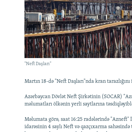
İNFOQRAFIKA
AZƏRBAYCAN ƏDƏBIYYATI KITABXANASI
MISSIYAMIZ
KARIKATURA
İSLAM VƏ DEMOKRATIYA
PEŞƏ ETIKASI VƏ JURNALISTIKA
STANDARTLARIMIZ
İZ - MƏDƏNIYYƏT PROQRAMI
MATERIALLARIMIZDAN ISTIFADƏ
AZADLIQRADIOSU MOBIL TELEFONUNUZDA
BIZIMLƏ ƏLAQƏ
XƏBƏR BÜLLETENLƏRIMIZ
"Neft Daşları"
Martın 18-də "Neft Daşları"nda kran tarazlığını 
Azərbaycan Dövlət Neft Şirkətinin (SOCAR) "Azne
məlumatları ölkənin yerli saytlarına təsdiqləyibl
Məlumata görə, saat 16:25 radələrində "Azneft" 
idarəsinin 4 saylı Neft və qazçıxarma sahəsində t