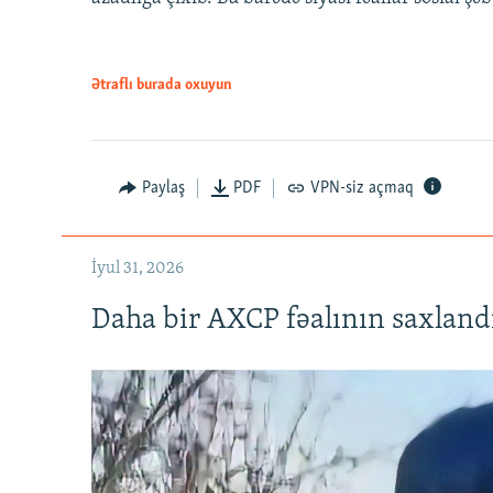
Ətraflı burada oxuyun
Paylaş
PDF
VPN-siz açmaq
İyul 31, 2026
Daha bir AXCP fəalının saxlandığ