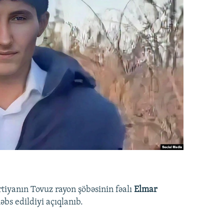
rtiyanın Tovuz rayon şöbəsinin fəalı
Elmar
bs edildiyi açıqlanıb.