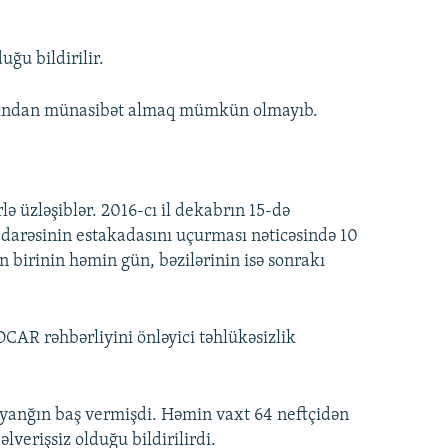
ğu bildirilir.
arından münasibət almaq mümkün olmayıb.
rlə üzləşiblər. 2016-cı il dekabrın 15-də
darəsinin estakadasını uçurması nəticəsində 10
 birinin həmin gün, bəzilərinin isə sonrakı
OCAR rəhbərliyini önləyici təhlükəsizlik
a yanğın baş vermişdi. Həmin vaxt 64 neftçidən
əlverişsiz olduğu bildirilirdi.