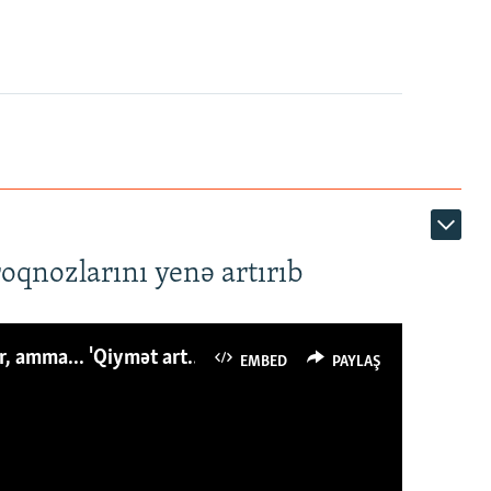
roqnozlarını yenə artırıb
Azərbaycanlı avropalıdan iki dəfə az ət yeyir, amma... 'Qiymət artımı qaçılmazdır'
EMBED
PAYLAŞ