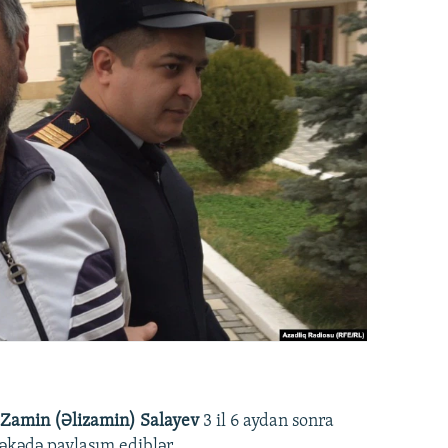
Zamin (Əlizamin) Salayev
3 il 6 aydan sonra
əbəkədə paylaşım ediblər.