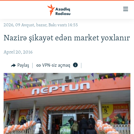
Keçid
linkləri
Əsas
2026, 09 Avqust, bazar, Bakı vaxtı 14:55
məzmuna
GÜNDƏM
Nazirə şikayət edən market yoxlanır
qayıt
#İZAHLA
Əsas
Aprel 20, 2016
KORRUPSIOMETR
naviqasiyaya
qayıt
#ƏSLINDƏ
Paylaş
VPN-siz açmaq
Axtarışa
FƏRQƏ BAX
keç
QANUNI DOĞRU
ARAŞDIRMA
MULTIMEDIA
RADIO ARXIV
VIDEO
HAQQIMIZDA
FOTOQALEREYA
OXU ZALI