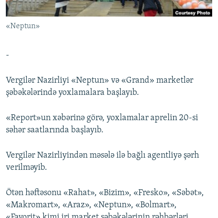
İNFOQRAFIKA
AZƏRBAYCAN ƏDƏBIYYATI KITABXANASI
MISSIYAMIZ
BIZI IZLƏ
«Neptun»
KARIKATURA
İSLAM VƏ DEMOKRATIYA
PEŞƏ ETIKASI VƏ JURNALISTIKA STANDARTLARIMIZ
İZ - MƏDƏNIYYƏT PROQRAMI
MATERIALLARIMIZDAN ISTIFADƏ
-
AZADLIQRADIOSU MOBIL TELEFONUNUZDA
RFE/RL-in bütün saytları
BIZIMLƏ ƏLAQƏ
Vergilər Nazirliyi «Neptun» və «Grand» marketlər
şəbəkələrində yoxlamalara başlayıb.
XƏBƏR BÜLLETENLƏRIMIZ
«Report»un xəbərinə görə, yoxlamalar aprelin 20-si
səhər saatlarında başlayıb.
Vergilər Nazirliyindən məsələ ilə bağlı agentliyə şərh
verilməyib.
Ötən həftəsonu «Rahat», «Bizim», «Fresko», «Səbət»,
«Makromart», «Araz», «Neptun», «Bolmart»,
«Favorit» kimi iri market şəbəkələrinin rəhbərləri