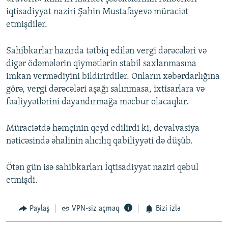
iqtisadiyyat naziri Şahin Mustafayevə müraciət
etmişdilər.
Sahibkarlar hazırda tətbiq edilən vergi dərəcələri və
digər ödəmələrin qiymətlərin stabil saxlanmasına
imkan vermədiyini bildirirdilər. Onların xəbərdarlığına
görə, vergi dərəcələri aşağı salınmasa, ixtisarlara və
fəaliyyətlərini dayandırmağa məcbur olacaqlar.
Müraciətdə həmçinin qeyd edilirdi ki, devalvasiya
nəticəsində əhalinin alıcılıq qabiliyyəti də düşüb.
Ötən gün isə sahibkarları İqtisadiyyat naziri qəbul
etmişdi.
Paylaş
VPN-siz açmaq
Bizi izlə