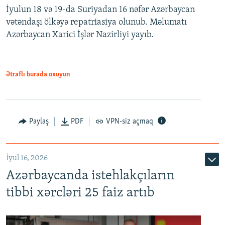
İyulun 18 və 19-da Suriyadan 16 nəfər Azərbaycan
vətəndaşı ölkəyə repatriasiya olunub. Məlumatı
Azərbaycan Xarici İşlər Nazirliyi yayıb.
Ətraflı burada oxuyun
Paylaş
PDF
VPN-siz açmaq
İyul 16, 2026
Azərbaycanda istehlakçıların
tibbi xərcləri 25 faiz artıb