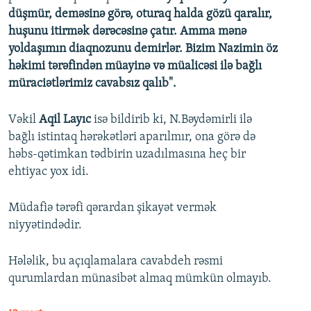
düşmür, deməsinə görə, oturaq halda gözü qaralır,
huşunu itirmək dərəcəsinə çatır. Amma mənə
yoldaşımın diaqnozunu demirlər. Bizim Nazimin öz
həkimi tərəfindən müayinə və müalicəsi ilə bağlı
müraciətlərimiz cavabsız qalıb".
Vəkil
Aqil Layıc
isə bildirib ki, N.Bəydəmirli ilə
bağlı istintaq hərəkətləri aparılmır, ona görə də
həbs-qətimkan tədbirin uzadılmasına heç bir
ehtiyac yox idi.
Müdafiə tərəfi qərardan şikayət vermək
niyyətindədir.
Hələlik, bu açıqlamalara cavabdeh rəsmi
qurumlardan münasibət almaq mümkün olmayıb.