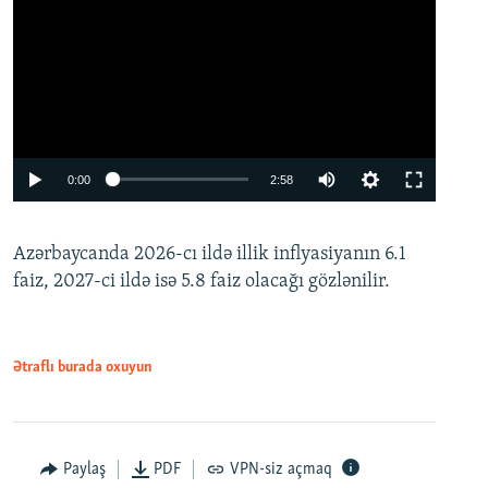
Auto
0:00
2:58
240p
Azərbaycanda 2026-cı ildə illik inflyasiyanın 6.1
360p
faiz, 2027-ci ildə isə 5.8 faiz olacağı gözlənilir.
480p
720p
1080p
Ətraflı burada oxuyun
Paylaş
PDF
VPN-siz açmaq