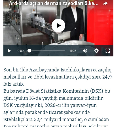
Ard-arda açılan dərman zavodları ölkənin tələbatını ödəyirmi?
No media source currently available
Auto
0:00
5:23
240p
Son bir ildə Azərbaycanda istehlakçıların
360p
əczaçılıq
məhsulları və tibbi ləvazimatlara çəkdiyi xərc 24,9
480p
Auto
240p
360p
480p
faiz artıb.
720p
Bu barədə Dövlət Statistika Komitəsinin (DSK) bu
720p
1080p
gün, iyulun 16-da yaydığı məlumatda bildirilir.
1080p
DSK vurğulayır ki, 2026-cı ilin yanvar-iyun
aylarında pərakəndə ticarət şəbəkəsində
istehlakçılara 32,4 milyard manatlıq, o cümlədən
17,6 milyard manatlıq ərzaq məhsulları, içkilər və