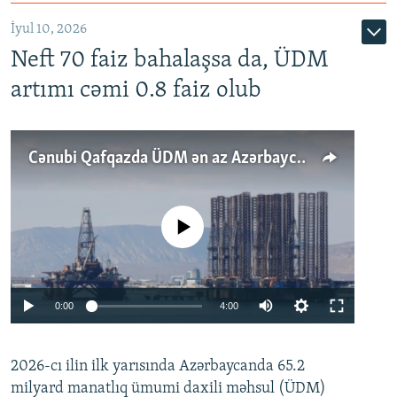
İyul 10, 2026
Neft 70 faiz bahalaşsa da, ÜDM
artımı cəmi 0.8 faiz olub
Cənubi Qafqazda ÜDM ən az Azərbaycanda artır: Qonşuları niyə Bakını qabaqlaya bilir?
No media source currently available
Auto
0:00
4:00
240p
2026-cı ilin ilk yarısında Azərbaycanda 65.2
360p
milyard manatlıq ümumi daxili məhsul (ÜDM)
480p
Auto
240p
360p
480p