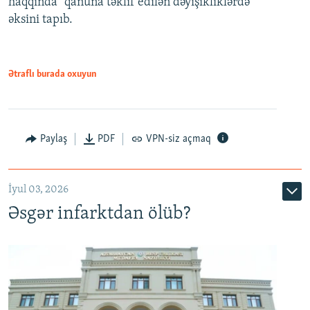
haqqında" qanuna təklif edilən dəyişikliklərdə
əksini tapıb.
1080p
Ətraflı burada oxuyun
Auto
240p
360p
480p
Paylaş
PDF
VPN-siz açmaq
720p
1080p
İyul 03, 2026
Əsgər infarktdan ölüb?