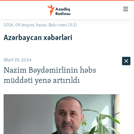
Keçid
linkləri
Əsas
2026, 09 Avqust, bazar, Bakı vaxtı 13:21
məzmuna
GÜNDƏM
Azərbaycan xəbərləri
qayıt
#İZAHLA
Əsas
KORRUPSIOMETR
naviqasiyaya
Mart 29, 2024
qayıt
#ƏSLINDƏ
Axtarışa
Nazim Bəydəmirlinin həbs
FƏRQƏ BAX
keç
müddəti yenə artırıldı
QANUNI DOĞRU
ARAŞDIRMA
MULTIMEDIA
RADIO ARXIV
VIDEO
HAQQIMIZDA
FOTOQALEREYA
OXU ZALI