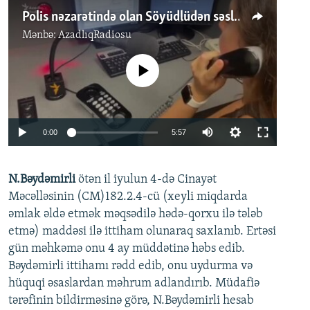
Polis nəzarətində olan Söyüdlüdən səslər: 'Evimizdə dustağa çevrilmişik'
Mənbə:
AzadlıqRadiosu
No media source currently available
Auto
0:00
5:57
240p
N.Bəydəmirli
ötən il iyulun 4-də Cinayət
360p
Auto
240p
360p
480p
Məcəlləsinin (CM)182.2.4-cü (xeyli miqdarda
480p
əmlak əldə etmək məqsədilə hədə-qorxu ilə tələb
720p
720p
1080p
etmə) maddəsi ilə ittiham olunaraq saxlanıb. Ertəsi
gün məhkəmə onu 4 ay müddətinə həbs edib.
1080p
Bəydəmirli ittihamı rədd edib, onu uydurma və
hüquqi əsaslardan məhrum adlandırıb. Müdafiə
tərəfinin bildirməsinə görə, N.Bəydəmirli hesab