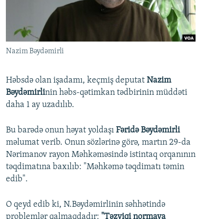
İNFOQRAFIKA
AZƏRBAYCAN ƏDƏBIYYATI KITABXANASI
MISSIYAMIZ
BIZI IZLƏ
KARIKATURA
İSLAM VƏ DEMOKRATIYA
PEŞƏ ETIKASI VƏ JURNALISTIKA STANDARTLARIMIZ
İZ - MƏDƏNIYYƏT PROQRAMI
MATERIALLARIMIZDAN ISTIFADƏ
Nazim Bəydəmirli
AZADLIQRADIOSU MOBIL TELEFONUNUZDA
RFE/RL-in bütün saytları
BIZIMLƏ ƏLAQƏ
Həbsdə olan işadamı, keçmiş deputat
Nazim
Bəydəmirli
nin həbs-qətimkan tədbirinin müddəti
XƏBƏR BÜLLETENLƏRIMIZ
daha 1 ay uzadılıb.
Bu barədə onun həyat yoldaşı
Fəridə Bəydəmirli
məlumat verib. Onun sözlərinə görə, martın 29-da
Nərimanov rayon Məhkəməsində istintaq orqanının
təqdimatına baxılıb: "Məhkəmə təqdimatı təmin
edib".
O qeyd edib ki, N.Bəydəmirlinin səhhətində
problemlər qalmaqdadır:
"Təzyiqi normaya