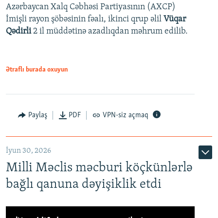
Azərbaycan Xalq Cəbhəsi Partiyasının (AXCP)
İmişli rayon şöbəsinin fəalı, ikinci qrup əlil
Vüqar
Qədirli
2 il müddətinə azadlıqdan məhrum edilib.
Ətraflı burada oxuyun
Paylaş
PDF
VPN-siz açmaq
İyun 30, 2026
Milli Məclis məcburi köçkünlərlə
bağlı qanuna dəyişiklik etdi