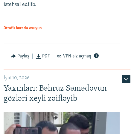
istehsal edilib.
720p
720p
1080p
1080p
Ətraflı burada oxuyun
Paylaş
PDF
VPN-siz açmaq
İyul 10, 2026
Yaxınları: Bəhruz Səmədovun
gözləri xeyli zəifləyib