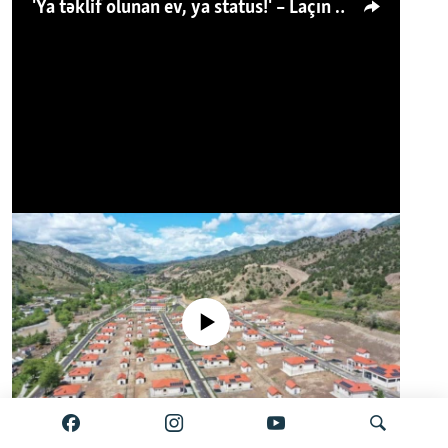
'Ya təklif olunan ev, ya status!' – Laçın köçkünü: 'Laçından başqa heç hara!'
No media source currently available