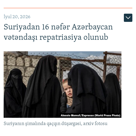
İyul 20, 2026
Auto
240p
360p
480p
Suriyadan 16 nəfər Azərbaycan
720p
1080p
vətəndaşı repatriasiya olunub
Suriyanın şimalında qaçqın düşərgəsi, arxiv fotosu