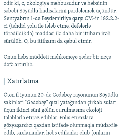
edir ki, o, ekologiya məhbusudur və həbsinin
səbəbi Söyüdlü hadisələrini pərdələmək üçündür.
Sentyabrın 1-də Bəydəmirliyə qarşı CM-in 182.2.2-
ci (təhdid yolu ilə tələb etmə, dəfələrlə
törədildikdə) maddəsi ilə daha bir ittiham irəli
sürülüb. O, bu ittihamı da qəbul etmir.
Onun həbs müddəti məhkəməyə qədər bir neçə
dəfə artırılıb.
Xatırlatma
Ötən il iyunun 20-də Gədəbəy rayonunun Söyüdlü
sakinləri "Gədəbəy" qızıl yatağından çirkab suları
üçün ikinci süni gölün qurulmasına ekoloji
tələblərlə etiraz ediblər. Polis etirazlara
gözyaşardıcı qazdan istifadə olunmaqla müdaxilə
edib, saxlananlar, həbs edilənlər olub (onların