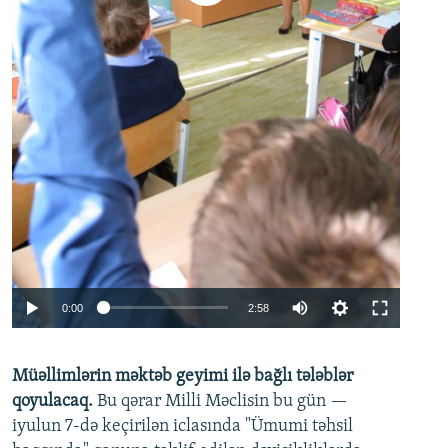
Auto
0:00
2:58
240p
Müəllimlərin məktəb geyimi ilə bağlı tələblər
360p
qoyulacaq.
Bu qərar Milli Məclisin bu gün —
480p
iyulun 7-də keçirilən iclasında "Ümumi təhsil
720p