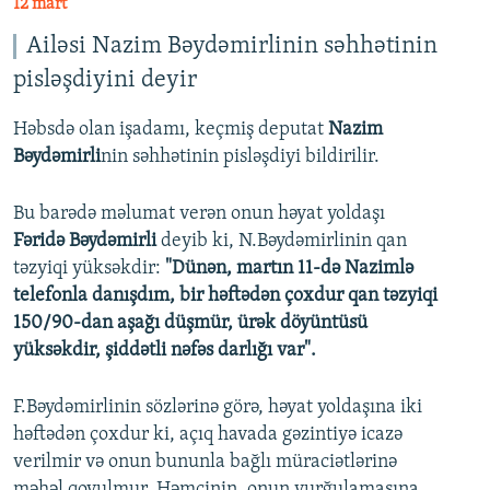
12 mart
Ailəsi Nazim Bəydəmirlinin səhhətinin
pisləşdiyini deyir
Həbsdə olan işadamı, keçmiş deputat
Nazim
Bəydəmirli
nin səhhətinin pisləşdiyi bildirilir.
Bu barədə məlumat verən onun həyat yoldaşı
Fəridə Bəydəmirli
deyib ki, N.Bəydəmirlinin qan
təzyiqi yüksəkdir:
"Dünən, martın 11-də Nazimlə
telefonla danışdım, bir həftədən çoxdur qan təzyiqi
150/90-dan aşağı düşmür, ürək döyüntüsü
yüksəkdir, şiddətli nəfəs darlığı var".
F.Bəydəmirlinin sözlərinə görə, həyat yoldaşına iki
həftədən çoxdur ki, açıq havada gəzintiyə icazə
verilmir və onun bununla bağlı müraciətlərinə
məhəl qoyulmur. Həmçinin, onun vurğulamasına