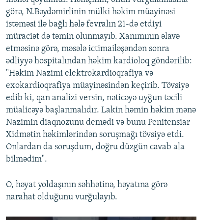
görə, N.Bəydəmirlinin mülki həkim müayinəsi
istəməsi ilə bağlı hələ fevralın 21-də etdiyi
müraciət də təmin olunmayıb. Xanımının əlavə
etməsinə görə, məsələ ictimailəşəndən sonra
ədliyyə hospitalından həkim kardioloq göndərilib:
"Həkim Nazimi elektrokardioqrafiya və
exokardioqrafiya müayinəsindən keçirib. Tövsiyə
edib ki, qan analizi versin, nəticəyə uyğun təcili
müalicəyə başlanmalıdır. Lakin həmin həkim mənə
Nazimin diaqnozunu demədi və bunu Penitensiar
Xidmətin həkimlərindən soruşmağı tövsiyə etdi.
Onlardan da soruşdum, doğru düzgün cavab ala
bilmədim".
O, həyat yoldaşının səhhətinə, həyatına görə
narahat olduğunu vurğulayıb.