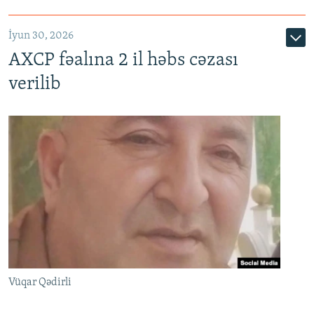
İyun 30, 2026
AXCP fəalına 2 il həbs cəzası
verilib
Vüqar Qədirli