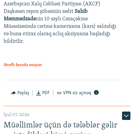
Azərbaycan Xalq Cəbhəsi Partiyası (AXCP)
360p
Daşkəsən rayon şöbəsinin sədri
Sahib
480p
Auto
240p
360p
480p
Məmmədzadə
nin 10 saylı Cəzaçəkmə
720p
Müəssisəsində cərimə kamerasına (kars) salındığı
720p
1080p
və buna etiraz olaraq aclıq aksiyasına başladığı
1080p
bildirilir.
Ətraflı burada oxuyun
Paylaş
PDF
VPN-siz açmaq
İyul 07, 2026
Müəllimlər üçün də tələblər gəlir