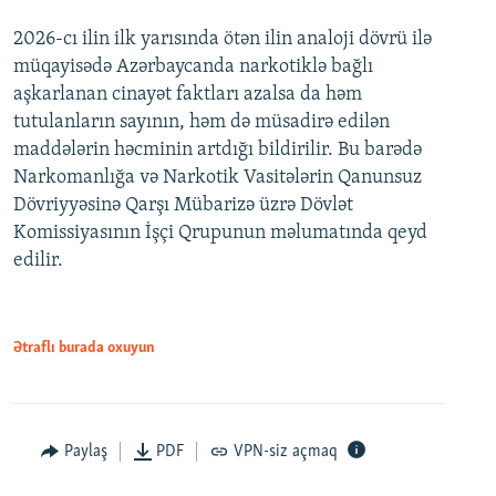
2026-cı ilin ilk yarısında ötən ilin analoji dövrü ilə
müqayisədə Azərbaycanda narkotiklə bağlı
aşkarlanan cinayət faktları azalsa da həm
tutulanların sayının, həm də müsadirə edilən
maddələrin həcminin artdığı bildirilir. Bu barədə
Narkomanlığa və Narkotik Vasitələrin Qanunsuz
Dövriyyəsinə Qarşı Mübarizə üzrə Dövlət
Komissiyasının İşçi Qrupunun məlumatında qeyd
edilir.
Ətraflı burada oxuyun
Paylaş
PDF
VPN-siz açmaq