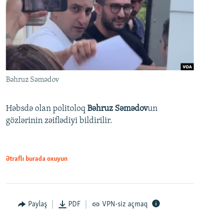
Bəhruz Səmədov
Həbsdə olan politoloq
Bəhruz Səmədov
un
gözlərinin zəiflədiyi bildirilir.
Ətraflı burada oxuyun
Paylaş
PDF
VPN-siz açmaq