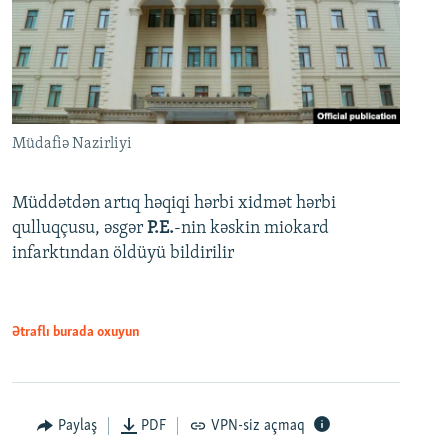
Müdafiə Nazirliyi
Müddətdən artıq həqiqi hərbi xidmət hərbi
qulluqçusu, əsgər
P.E.
-nin kəskin miokard
infarktından öldüyü bildirilir
Ətraflı burada oxuyun
Paylaş
PDF
VPN-siz açmaq