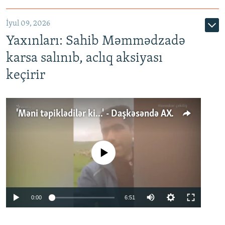
İyul 09, 2026
Yaxınları: Sahib Məmmədzadə
karsa salınıb, aclıq aksiyası
keçirir
'Məni təpiklədilər ki...' - Daşkəsəndə AXCP fəalının yaxınları onun həbsinə etiraz edirlər
No media source currently available
Auto
0:00
6:51
240p