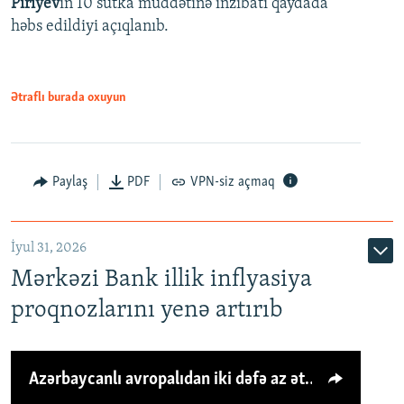
Piriyev
in 10 sutka müddətinə inzibati qaydada
həbs edildiyi açıqlanıb.
Ətraflı burada oxuyun
Paylaş
PDF
VPN-siz açmaq
İyul 31, 2026
Mərkəzi Bank illik inflyasiya
proqnozlarını yenə artırıb
Azərbaycanlı avropalıdan iki dəfə az ət yeyir, amma... 'Qiymət artımı qaçılmazdır'