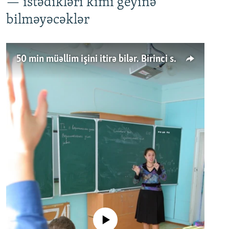
— istədikləri kimi geyinə
bilməyəcəklər
50 min müəllim işini itirə bilər. Birinci sinfə gedənlər azalır
No media source currently available