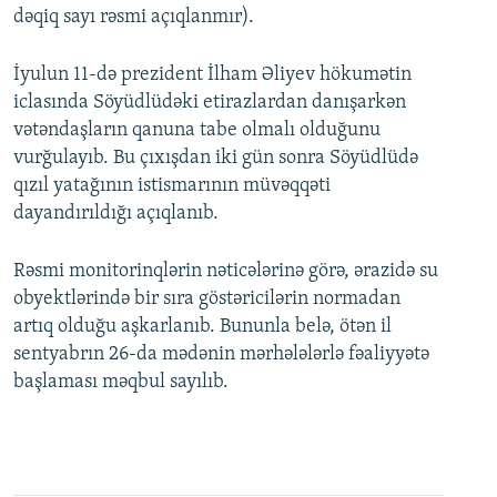
dəqiq sayı rəsmi açıqlanmır).
İyulun 11-də prezident İlham Əliyev hökumətin
iclasında Söyüdlüdəki etirazlardan danışarkən
vətəndaşların qanuna tabe olmalı olduğunu
vurğulayıb. Bu çıxışdan iki gün sonra Söyüdlüdə
qızıl yatağının istismarının müvəqqəti
dayandırıldığı açıqlanıb.
Rəsmi monitorinqlərin nəticələrinə görə, ərazidə su
obyektlərində bir sıra göstəricilərin normadan
artıq olduğu aşkarlanıb. Bununla belə, ötən il
sentyabrın 26-da mədənin mərhələlərlə fəaliyyətə
başlaması məqbul sayılıb.