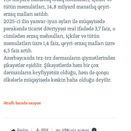
tütün məmulatları, 14,8 milyard manatlıq qeyri-
ərzaq malları satılıb.
2025-ci ilin yanvar-iyun ayları ilə müqayisədə
pərakəndə ticarət dövriyyəsi real ifadədə 3,7 faiz, o
cümlədən ərzaq məhsulları, içkilər və tütün
məmulatları üzrə 1,4 faiz, qeyri-ərzaq malları üzrə
6,5 faiz artıb.
Azərbaycanda tez-tez dərmanların qiymətlərindən
şikayətlər eşidilir. Şikayətlərdə həm bir çox
dərmanların keyfiyyətsiz olduğu, həm də qonşu
ölkələrlə müqayisədə kəskin baha olduğu deyilir.
Ətraflı burada oxuyun
Paylaş
PDF
VPN-siz açmaq