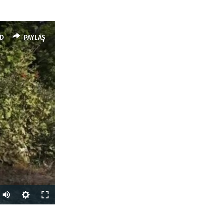
D
PAYLAŞ
Auto
240p