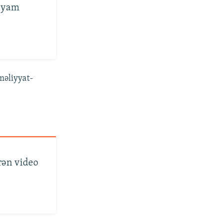
qiyam
əməliyyat-
irən video