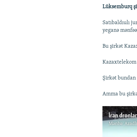
Lüksemburq şi
Satıbaldıulı ju
yeganə mənfəəa
Bu şirkət Kaza
Kazaxtelekom 
Şirkət bundan 
Amma bu şirkə
Mənbə:
Azadl