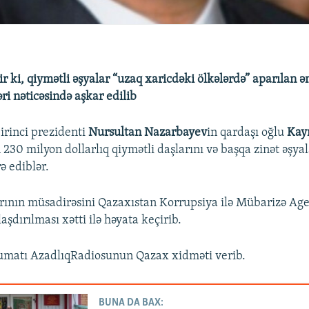
ir ki, qiymətli əşyalar “uzaq xaricdəki ölkələrdə” aparılan 
əri nəticəsində aşkar edilib
irinci prezidenti
Nursultan Nazarbayev
in qardaşı oğlu
Kay
 230 milyon dollarlıq qiymətli daşlarını və başqa zinət əşyal
ə ediblər.
arının müsadirəsini Qazaxıstan Korrupsiya ilə Mübarizə Age
laşdırılması xətti ilə həyata keçirib.
umatı AzadlıqRadiosunun Qazax xidməti verib.
BUNA DA BAX: