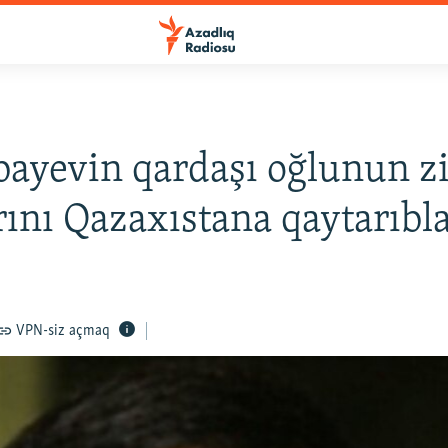
ayevin qardaşı oğlunun z
rını Qazaxıstana qaytarıbl
VPN-siz açmaq