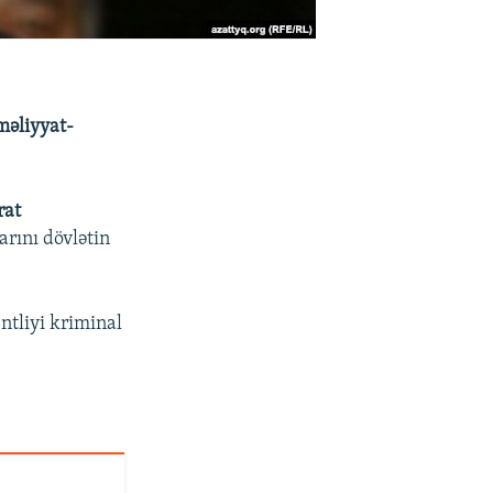
əməliyyat-
rat
arını dövlətin
ntliyi kriminal