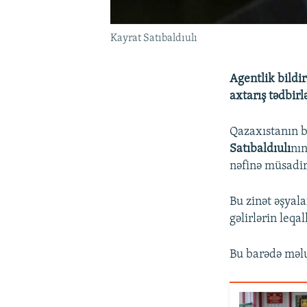
Kayrat Satıbaldıulı
Agentlik bildir
axtarış tədbirl
Qazaxıstanın b
Satıbaldıulı
nın
nəfinə müsadir
Bu zinət əşyal
gəlirlərin leqal
Bu barədə məl