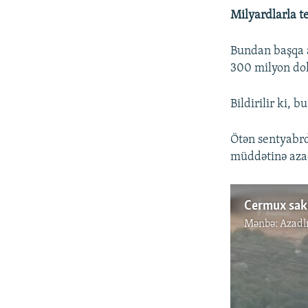
Milyardlarla t
Bundan başqa an
300 milyon doll
Bildirilir ki, 
Ötən sentyabrd
müddətinə aza
Mənbə:
Azadl