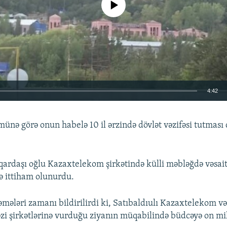
4:42
EMBED
ə görə onun habelə 10 il ərzində dövlət vəzifəsi tutması
ardaşı oğlu Kazaxtelekom şirkətində külli məbləğdə vəsait
ittiham olunurdu.
Auto
240p
360p
480p
720p
1080p
ələri zamanı bildirilirdi ki, Satıbaldıulı Kazaxtelekom və
i şirkətlərinə vurduğu ziyanın müqabilində büdcəyə on mi