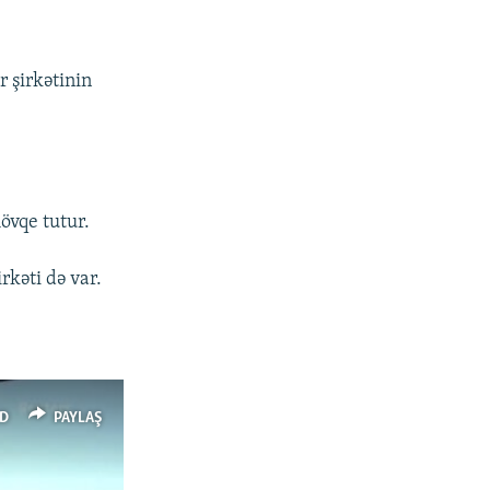
PAYLAŞ
360p
480p
r şirkətinin
720p
1080p
px
en
övqe tutur.
rkəti də var.
D
PAYLAŞ