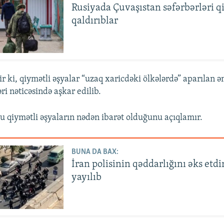
Rusiyada Çuvaşıstan səfərbərləri 
qaldırıblar
ir ki, qiymətli əşyalar “uzaq xaricdəki ölkələrdə” aparılan 
əri nəticəsində aşkar edilib.
 qiymətli əşyaların nədən ibarət olduğunu açıqlamır.
BUNA DA BAX:
İran polisinin qəddarlığını əks etd
yayılıb