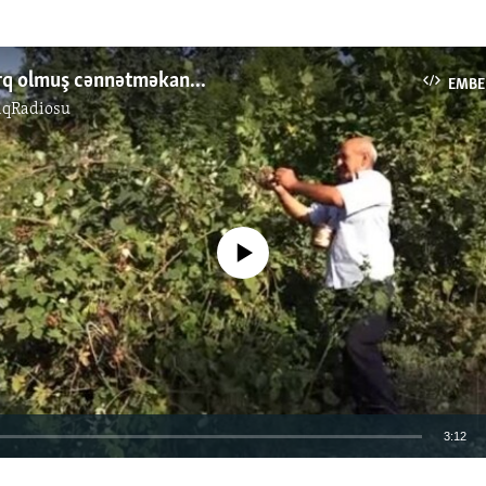
ərq olmuş cənnətməkan...
EMBE
ıqRadiosu
No media source currently available
3:12