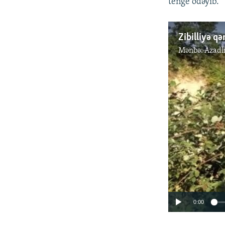
tenge ödəyib.
Zibilliyə q
Mənbə:
Azadl
0:00