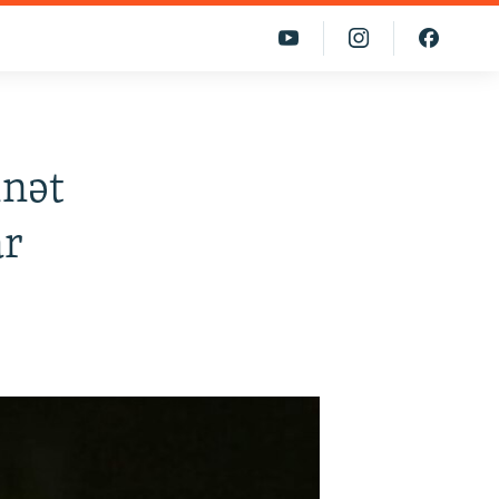
inət
ar