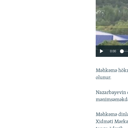
0:00
Məhkəmə hökmün
olunur.
Nazarbayevin q
mənimsəməkdə 
Məhkəmə dinləm
Xidməti Mərkəz