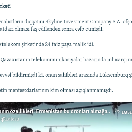
EMBED
rkəti
rnalistlərin diqqətini Skyline Investment Company S.A. ofşo
tdarı olması faş ediləndən sonra cəlb etmişdi.
Auto
240p
360p
480p
xtelekom şirkətində 24 faiz paya malik idi.
720p
1080p
Qazaxıstanın telekommunikasiyalar bazarında inhisarçı m
əvvəl bildirmişdi ki, onun sahibləri arasında Lüksemburq şi
tin mənfəətdarlarının kim olması açıqlanmamışdı.
İran dronlarının özəllikləri: Ermənistan bu dronları almağa niyə ehtiyat edir?
EMBE
ıqRadiosu