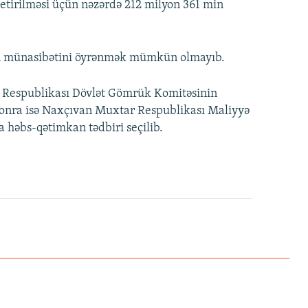
 yetirilməsi üçün nəzərdə 212 milyon 361 min
nin münasibətini öyrənmək mümkün olmayıb.
 Respublikası Dövlət Gömrük Komitəsinin
 sonra isə Naxçıvan Muxtar Respublikası Maliyyə
a həbs-qətimkan tədbiri seçilib.