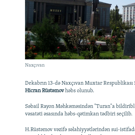
İNFOQRAFIKA
AZƏRBAYCAN ƏDƏBIYYATI KITABXANASI
MISSIYAMIZ
KARIKATURA
İSLAM VƏ DEMOKRATIYA
PEŞƏ ETIKASI VƏ JURNALISTIKA
STANDARTLARIMIZ
İZ - MƏDƏNIYYƏT PROQRAMI
MATERIALLARIMIZDAN ISTIFADƏ
AZADLIQRADIOSU MOBIL TELEFONUNUZDA
BIZIMLƏ ƏLAQƏ
XƏBƏR BÜLLETENLƏRIMIZ
Naxçıvan
Dekabrın 13-də Naxçıvan Muxtar Respublikası Ş
Hicran Rüstəmov
həbs olunub.
Səbail Rayon Məhkəməsindən "Turan"a bildiriblə
vəsatəti əsasında həbs-qətimkan tədbiri seçilib.
H.Rüstəmov vəzifə səlahiyyətlərindən sui-istifad