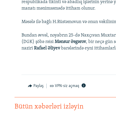
respublikada tikinti və abadlıq işlərinin yerinə
manatı mənimsəmədə ittiham olunur.
Məsələ ilə bağlı H.Rüstəmovun və onun vəkili
Bundan əvvəl, noyabrın 25-də Naxçıvan Muxtar
(DGK) şöbə rəisi
Mənsur Əsgərov
, bir neçə gün
naziri
Rafael Əliyev
barələrində eyni ittihamlarl
Paylaş
VPN-siz açmaq
Bütün xəbərləri izləyin