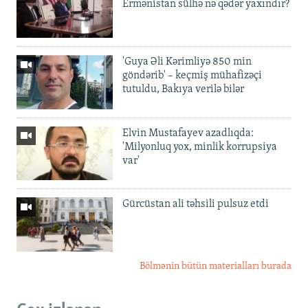
Ermənistan sülhə nə qədər yaxındır?
'Guya Əli Kərimliyə 850 min
göndərib' – keçmiş mühafizəçi
tutuldu, Bakıya verilə bilər
Elvin Mustafayev azadlıqda:
'Milyonluq yox, minlik korrupsiya
var'
Gürcüstan ali təhsili pulsuz etdi
Bölmənin bütün materialları burada