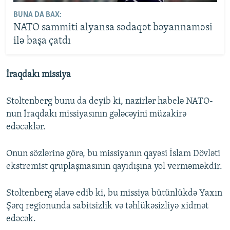
BUNA DA BAX:
NATO sammiti alyansa sədaqət bəyannaməsi
ilə başa çatdı
İraqdakı missiya
Stoltenberg bunu da deyib ki, nazirlər habelə NATO-
nun İraqdakı missiyasının gələcəyini müzakirə
edəcəklər.
Onun sözlərinə görə, bu missiyanın qayəsi İslam Dövləti
ekstremist qruplaşmasının qayıdışına yol verməməkdir.
Stoltenberg əlavə edib ki, bu missiya bütünlükdə Yaxın
Şərq regionunda sabitsizlik və təhlükəsizliyə xidmət
edəcək.