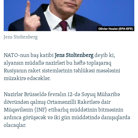
İNFOQRAFIKA
AZƏRBAYCAN ƏDƏBIYYATI KITABXANASI
MISSIYAMIZ
BIZI IZLƏ
KARIKATURA
İSLAM VƏ DEMOKRATIYA
PEŞƏ ETIKASI VƏ JURNALISTIKA STANDARTLARIMIZ
İZ - MƏDƏNIYYƏT PROQRAMI
MATERIALLARIMIZDAN ISTIFADƏ
Jens Stoltenberg
AZADLIQRADIOSU MOBIL TELEFONUNUZDA
RFE/RL-in bütün saytları
BIZIMLƏ ƏLAQƏ
NATO-nun baş katibi
Jens Stoltenberg
deyib ki,
XƏBƏR BÜLLETENLƏRIMIZ
alyansın müdafiə nazirləri bu həftə toplaşaraq
Rusiyanın raket sistemlərinin təhlükəsi məsələsini
müzakirə edəcəklər.
Nazirlər Brüsseldə fevralın 12-də Soyuq Müharibə
dövründən qalmış Ortamənzilli Raketlərə dair
Müqavilənin (INF) etibarlıq müddətinin bitməsinin
ardınca görüşəcək və iki gün müddətində danışıqlarda
olacaqlar.