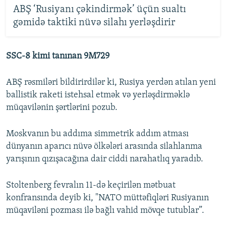
ABŞ ‘Rusiyanı çəkindirmək’ üçün sualtı
gəmidə taktiki nüvə silahı yerləşdirir
SSC-8 kimi tanınan 9M729
ABŞ rəsmiləri bildirirdilər ki, Rusiya yerdən atılan yeni
ballistik raketi istehsal etmək və yerləşdirməklə
müqavilənin şərtlərini pozub.
Moskvanın bu addıma simmetrik addım atması
dünyanın aparıcı nüvə ölkələri arasında silahlanma
yarışının qızışacağına dair ciddi narahatlıq yaradıb.
Stoltenberg fevralın 11-də keçirilən mətbuat
konfransında deyib ki, "NATO müttəfiqləri Rusiyanın
müqaviləni pozması ilə bağlı vahid mövqe tutublar”.