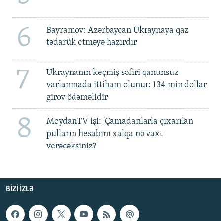
6
Bayramov: Azərbaycan Ukraynaya qaz
tədarük etməyə hazırdır
7
Ukraynanın keçmiş səfiri qanunsuz
varlanmada ittiham olunur: 134 min dollar
girov ödəməlidir
8
MeydanTV işi: 'Çamadanlarla çıxarılan
pulların hesabını xalqa nə vaxt
verəcəksiniz?'
BIZI IZLƏ