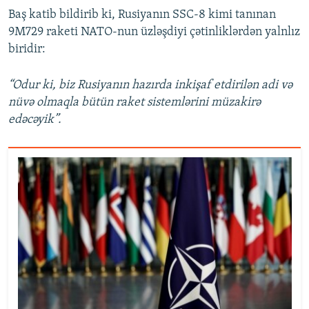
Baş katib bildirib ki, Rusiyanın SSC-8 kimi tanınan
9M729 raketi NATO-nun üzləşdiyi çətinliklərdən yalnlız
biridir:
“Odur ki, biz Rusiyanın hazırda inkişaf etdirilən adi və
nüvə olmaqla bütün raket sistemlərini müzakirə
edəcəyik”.