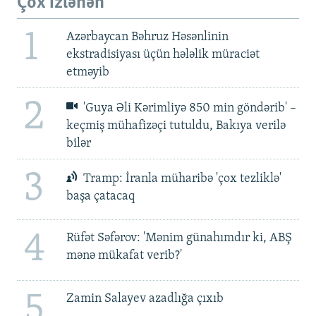
Çox izlənən
1
Azərbaycan Bəhruz Həsənlinin
ekstradisiyası üçün hələlik müraciət
etməyib
2
'Guya Əli Kərimliyə 850 min göndərib' –
keçmiş mühafizəçi tutuldu, Bakıya verilə
bilər
3
Tramp: İranla müharibə 'çox tezliklə'
başa çatacaq
4
Rüfət Səfərov: 'Mənim günahımdır ki, ABŞ
mənə mükafat verib?'
5
Zamin Salayev azadlığa çıxıb