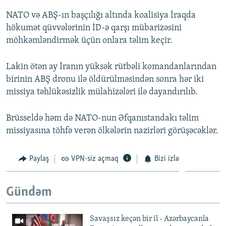
NATO və ABŞ-ın başçılığı altında koalisiya İraqda
hökumət qüvvələrinin İD-ə qarşı mübarizəsini
möhkəmləndirmək üçün onlara təlim keçir.
Lakin ötən ay İranın yüksək rütbəli komandanlarından
birinin ABŞ dronu ilə öldürülməsindən sonra hər iki
missiya təhlükəsizlik mülahizələri ilə dayandırılıb.
Brüsseldə həm də NATO-nun Əfqanıstandakı təlim
missiyasına töhfə verən ölkələrin nazirləri görüşəcəklər.
Paylaş
VPN-siz açmaq
Bizi izlə
Gündəm
Savaşsız keçən bir il - Azərbaycanla