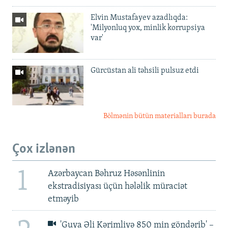
Elvin Mustafayev azadlıqda:
'Milyonluq yox, minlik korrupsiya
var'
Gürcüstan ali təhsili pulsuz etdi
Bölmənin bütün materialları burada
Çox izlənən
1
Azərbaycan Bəhruz Həsənlinin
ekstradisiyası üçün hələlik müraciət
etməyib
'Guya Əli Kərimliyə 850 min göndərib' –