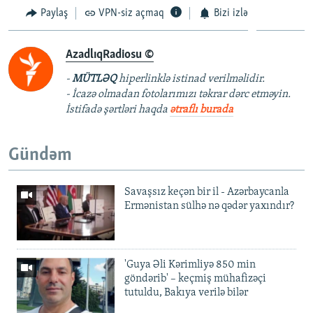
Paylaş
VPN-siz açmaq
Bizi izlə
AzadlıqRadiosu ©
-
MÜTLƏQ
hiperlinklə istinad verilməlidir.
- İcazə olmadan fotolarımızı təkrar dərc etməyin.
İstifadə şərtləri haqda
ətraflı burada
Gündəm
Savaşsız keçən bir il - Azərbaycanla
Ermənistan sülhə nə qədər yaxındır?
'Guya Əli Kərimliyə 850 min
göndərib' – keçmiş mühafizəçi
tutuldu, Bakıya verilə bilər