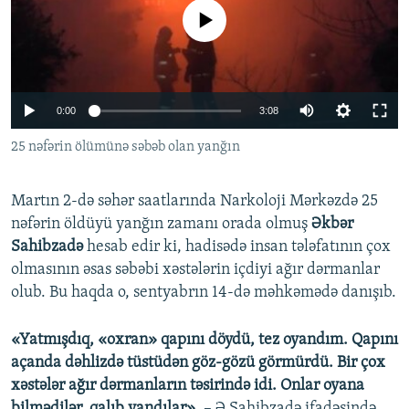
İNFOQRAFIKA
AZƏRBAYCAN ƏDƏBIYYATI KITABXANASI
MISSIYAMIZ
No media source currently available
BIZI IZLƏ
KARIKATURA
İSLAM VƏ DEMOKRATIYA
PEŞƏ ETIKASI VƏ JURNALISTIKA STANDARTLARIMIZ
İZ - MƏDƏNIYYƏT PROQRAMI
MATERIALLARIMIZDAN ISTIFADƏ
0:00
3:08
AZADLIQRADIOSU MOBIL TELEFONUNUZDA
RFE/RL-in bütün saytları
25 nəfərin ölümünə səbəb olan yanğın
BIZIMLƏ ƏLAQƏ
XƏBƏR BÜLLETENLƏRIMIZ
Martın 2-də səhər saatlarında Narkoloji Mərkəzdə 25
nəfərin öldüyü yanğın zamanı orada olmuş
Əkbər
Sahibzadə
hesab edir ki, hadisədə insan tələfatının çox
olmasının əsas səbəbi xəstələrin içdiyi ağır dərmanlar
olub. Bu haqda o, sentyabrın 14-də məhkəmədə danışıb.
«Yatmışdıq, «oxran» qapını döydü, tez oyandım. Qapını
açanda dəhlizdə tüstüdən göz-gözü görmürdü. Bir çox
xəstələr ağır dərmanların təsirində idi. Onlar oyana
bilmədilər, qalıb yandılar»
, – Ə.Sahibzadə ifadəsində