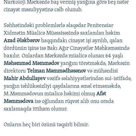
Narkoloji Mərkəzdə baş vermiş yanğına görə beş nəfər
cinayət məsuliyyətinə cəlb olunub.
Səhhətindəki problemlərlə əlaqədar Penitensiar
Xidmətin Müalicə Müəssisəsində saxlanılan həkim
Azad Ələkbərov
haqqındakı cinayət işi ayrılıb, qalan
dördünün işinə isə Bakı Ağır Cinayətlər Məhkəməsində
baxılır. Onlardan Mərkəzdə müalicə olunan 64 yaşlı
Məhəmməd Məmmədov
yanğını törətməkdə, Mərkəzin
direktoru
Telman Məmmədhəsənov
və mühəndisi
Mahir Abdullayev
vəzifə səlahiyyətlərindən sui-istifadə,
yanğın təhlükəsizliyi qaydalarına əməl etməməkdə,
M.Məmmədovun müalicə həkimi olmuş
Afət
Məmmədova
isə oğlundan rüşvət alıb onu orada
saxlamaqda ittiham olunur.
Onların heç biri özünü təqsirli bilmir.