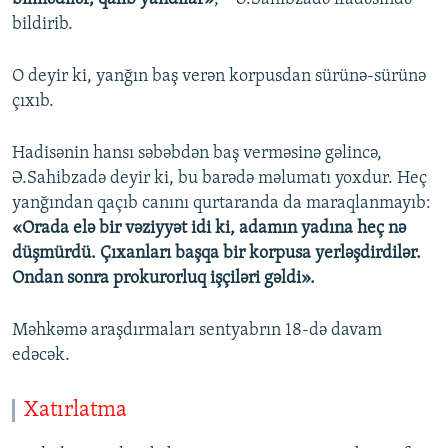
bildirib.
O deyir ki, yanğın baş verən korpusdan sürünə-sürünə
çıxıb.
Hadisənin hansı səbəbdən baş verməsinə gəlincə,
Ə.Sahibzadə deyir ki, bu barədə məlumatı yoxdur. Heç
yanğından qaçıb canını qurtaranda da maraqlanmayıb:
«Orada elə bir vəziyyət idi ki, adamın yadına heç nə
düşmürdü. Çıxanları başqa bir korpusa yerləşdirdilər.
Ondan sonra prokurorluq işçiləri gəldi».
Məhkəmə araşdırmaları sentyabrın 18-də davam
edəcək.
Xatırlatma