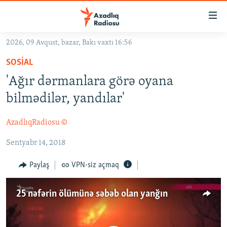
Keçid
linkləri
Əsas
2026, 09 Avqust, bazar, Bakı vaxtı 16:56
məzmuna
GÜNDƏM
SOSIAL
qayıt
#İZAHLA
Əsas
'Ağır dərmanlara görə oyana
KORRUPSIOMETR
naviqasiyaya
bilmədilər, yandılar'
qayıt
#ƏSLINDƏ
Axtarışa
AzadlıqRadiosu ©
FƏRQƏ BAX
keç
Sentyabr 14, 2018
QANUNI DOĞRU
ARAŞDIRMA
Paylaş
VPN-siz açmaq
MULTIMEDIA
25 nəfərin ölümünə səbəb olan yanğın
RADIO ARXIV
VIDEO
HAQQIMIZDA
FOTOQALEREYA
OXU ZALI