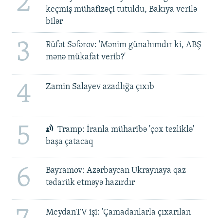
2
keçmiş mühafizəçi tutuldu, Bakıya verilə
bilər
3
Rüfət Səfərov: 'Mənim günahımdır ki, ABŞ
mənə mükafat verib?'
4
Zamin Salayev azadlığa çıxıb
5
Tramp: İranla müharibə 'çox tezliklə'
başa çatacaq
6
Bayramov: Azərbaycan Ukraynaya qaz
tədarük etməyə hazırdır
MeydanTV işi: 'Çamadanlarla çıxarılan