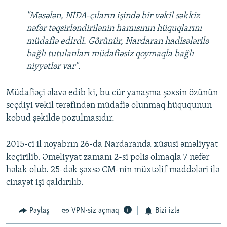
"Məsələn, NİDA-çıların işində bir vəkil səkkiz
nəfər təqsirləndirilənin hamısının hüquqlarını
müdafiə edirdi. Görünür, Nardaran hadisələrilə
bağlı tutulanları müdafiəsiz qoymaqla bağlı
niyyətlər var".
Müdafiəçi əlavə edib ki, bu cür yanaşma şəxsin özünün
seçdiyi vəkil tərəfindən müdafiə olunmaq hüququnun
kobud şəkildə pozulmasıdır.
2015-ci il noyabrın 26-da Nardaranda xüsusi əməliyyat
keçirilib. Əməliyyat zamanı 2-si polis olmaqla 7 nəfər
həlak olub. 25-dək şəxsə CM-nin müxtəlif maddələri ilə
cinayət işi qaldırılıb.
Paylaş
VPN-siz açmaq
Bizi izlə