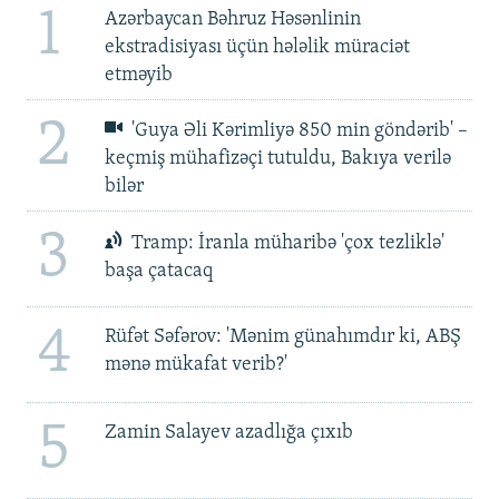
1
Azərbaycan Bəhruz Həsənlinin
ekstradisiyası üçün hələlik müraciət
etməyib
2
'Guya Əli Kərimliyə 850 min göndərib' –
keçmiş mühafizəçi tutuldu, Bakıya verilə
bilər
3
Tramp: İranla müharibə 'çox tezliklə'
başa çatacaq
4
Rüfət Səfərov: 'Mənim günahımdır ki, ABŞ
mənə mükafat verib?'
5
Zamin Salayev azadlığa çıxıb