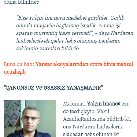
oluna bilmirlər.
"Bizə Yalçın İmanovu məsləhət gördülər. Gedib
onunla müqavilə bağlamaq istədik. Amma işi
aparan müstəntiq icazə vermədi", - deyə Nardaran
hadisələrilə əlaqədar həbs olunmuş Lənkəran
sakininin yaxınları bildirib.
Buna da bax:
Yanvar aksiyalarından sonra bircə məhsul
ucuzlaşıb
“QANUNSUZ VƏ ƏSASSIZ YANAŞMADIR”
Məlumatı
Yalçın İmanov
özü
də təsdiqləyib. Vəkil
AzadlıqRadiosuna bildirib ki,
ona Nardaran hadisələrilə
əlaqədar həbs olunan iki