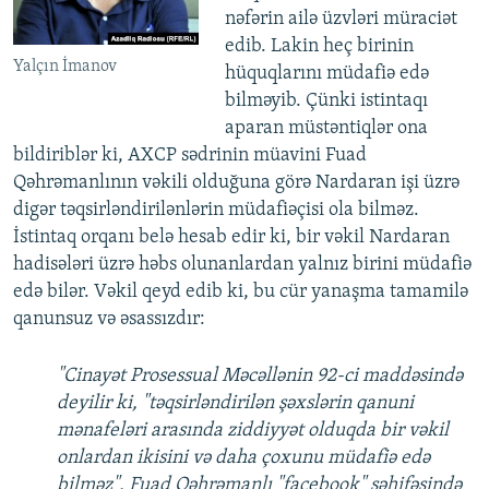
nəfərin ailə üzvləri müraciət
edib. Lakin heç birinin
Yalçın İmanov
hüquqlarını müdafiə edə
bilməyib. Çünki istintaqı
aparan müstəntiqlər ona
bildiriblər ki, AXCP sədrinin müavini Fuad
Qəhrəmanlının vəkili olduğuna görə Nardaran işi üzrə
digər təqsirləndirilənlərin müdafiəçisi ola bilməz.
İstintaq orqanı belə hesab edir ki, bir vəkil Nardaran
hadisələri üzrə həbs olunanlardan yalnız birini müdafiə
edə bilər. Vəkil qeyd edib ki, bu cür yanaşma tamamilə
qanunsuz və əsassızdır:
"Cinayət Prosessual Məcəllənin 92-ci maddəsində
deyilir ki, "təqsirləndirilən şəxslərin qanuni
mənafeləri arasında ziddiyyət olduqda bir vəkil
onlardan ikisini və daha çoxunu müdafiə edə
bilməz". Fuad Qəhrəmanlı "facebook" səhifəsində