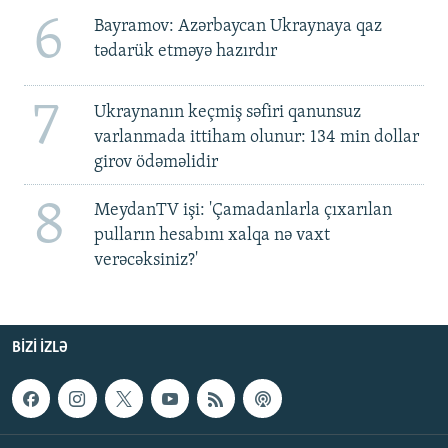
6
Bayramov: Azərbaycan Ukraynaya qaz
tədarük etməyə hazırdır
7
Ukraynanın keçmiş səfiri qanunsuz
varlanmada ittiham olunur: 134 min dollar
girov ödəməlidir
8
MeydanTV işi: 'Çamadanlarla çıxarılan
pulların hesabını xalqa nə vaxt
verəcəksiniz?'
BIZI IZLƏ