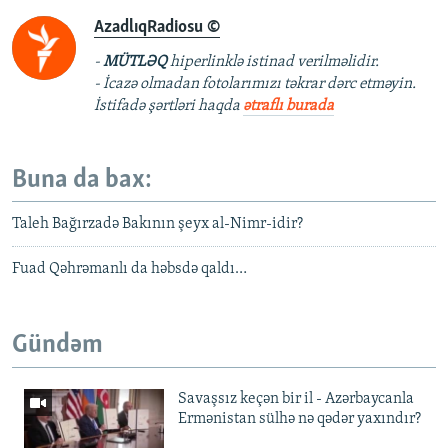
AzadlıqRadiosu ©
-
MÜTLƏQ
hiperlinklə istinad verilməlidir.
- İcazə olmadan fotolarımızı təkrar dərc etməyin.
İstifadə şərtləri haqda
ətraflı burada
Buna da bax:
Taleh Bağırzadə Bakının şeyx al-Nimr-idir?
Fuad Qəhrəmanlı da həbsdə qaldı…
Gündəm
Savaşsız keçən bir il - Azərbaycanla
Ermənistan sülhə nə qədər yaxındır?