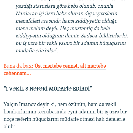
yazdığı statuslara görə həbs olunub, onunla
Nardaran işi üzrə həbs olunan digər şəxslərin
mənafeləri arasında hansı ziddiyyətin olduğu
mənə məlum deyil. Heç müstəntiq də belə
ziddiyyətin olduğunu demir. Sadəcə, bildirirlər ki,
bu iş üzrə bir vəkil yalnız bir adamın hüquqlarını
müdafiə edə bilər".
Buna da bax:
Üst mərtəbə cənnət, alt mərtəbə
cəhənnəm...
“1 VƏKİL 8 NƏFƏRİ MÜDAFİƏ EDİRDİ”
Yalçın İmanov deyir ki, həm özünün, həm də vəkil
həmkarlarının təcrübəsində eyni adamın bir iş üzrə bir
neçə nəfərin hüquqlarını müdafiə etməsi halı dəfələrlə
olub: