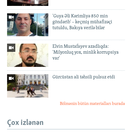
'Guya Əli Kərimliyə 850 min
göndərib' – keçmiş mühafizəçi
tutuldu, Bakıya verilə bilər
Elvin Mustafayev azadlıqda:
'Milyonluq yox, minlik korrupsiya
var'
Gürcüstan ali təhsili pulsuz etdi
Bölmənin bütün materialları burada
Çox izlənən