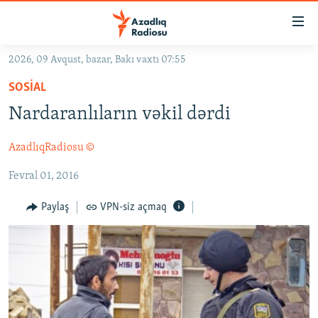
Keçid
linkləri
Əsas
2026, 09 Avqust, bazar, Bakı vaxtı 07:55
məzmuna
GÜNDƏM
SOSIAL
qayıt
#İZAHLA
Əsas
Nardaranlıların vəkil dərdi
KORRUPSIOMETR
naviqasiyaya
qayıt
AzadlıqRadiosu ©
#ƏSLINDƏ
Axtarışa
Fevral 01, 2016
FƏRQƏ BAX
keç
QANUNI DOĞRU
Paylaş
VPN-siz açmaq
ARAŞDIRMA
MULTIMEDIA
RADIO ARXIV
VIDEO
HAQQIMIZDA
FOTOQALEREYA
OXU ZALI