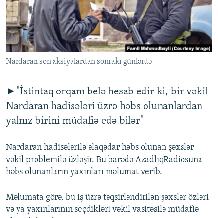
İNFOQRAFIKA
AZƏRBAYCAN ƏDƏBIYYATI KITABXANASI
MISSIYAMIZ
BIZI IZLƏ
KARIKATURA
İSLAM VƏ DEMOKRATIYA
PEŞƏ ETIKASI VƏ JURNALISTIKA STANDARTLARIMIZ
İZ - MƏDƏNIYYƏT PROQRAMI
MATERIALLARIMIZDAN ISTIFADƏ
AZADLIQRADIOSU MOBIL TELEFONUNUZDA
Nardaran son aksiyalardan sonrakı günlərdə
RFE/RL-in bütün saytları
BIZIMLƏ ƏLAQƏ
►"İstintaq orqanı belə hesab edir ki, bir vəkil
XƏBƏR BÜLLETENLƏRIMIZ
Nardaran hadisələri üzrə həbs olunanlardan
yalnız birini müdafiə edə bilər"
Nardaran hadisələrilə əlaqədar həbs olunan şəxslər
vəkil problemilə üzləşir. Bu barədə AzadlıqRadiosuna
həbs olunanların yaxınları məlumat verib.
Məlumata görə, bu iş üzrə təqsirləndirilən şəxslər özləri
və ya yaxınlarının seçdikləri vəkil vasitəsilə müdafiə