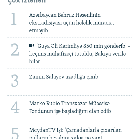
Çox izlənən
1
Azərbaycan Bəhruz Həsənlinin
ekstradisiyası üçün hələlik müraciət
etməyib
2
'Guya Əli Kərimliyə 850 min göndərib' –
keçmiş mühafizəçi tutuldu, Bakıya verilə
bilər
3
Zamin Salayev azadlığa çıxıb
4
Marko Rubio Transxəzər Müəssisə
Fondunun işə başladığını elan edib
5
MeydanTV işi: 'Çamadanlarla çıxarılan
pulların hesabını xalqa nə vaxt