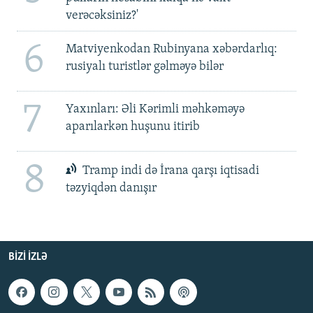
verəcəksiniz?'
6
Matviyenkodan Rubinyana xəbərdarlıq:
rusiyalı turistlər gəlməyə bilər
7
Yaxınları: Əli Kərimli məhkəməyə
aparılarkən huşunu itirib
8
Tramp indi də İrana qarşı iqtisadi
təzyiqdən danışır
BIZI IZLƏ