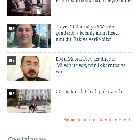
Ermənistan sülhə nə qədər yaxındır?
'Guya Əli Kərimliyə 850 min
göndərib' – keçmiş mühafizəçi
tutuldu, Bakıya verilə bilər
Elvin Mustafayev azadlıqda:
'Milyonluq yox, minlik korrupsiya
var'
Gürcüstan ali təhsili pulsuz etdi
Bölmənin bütün materialları burada