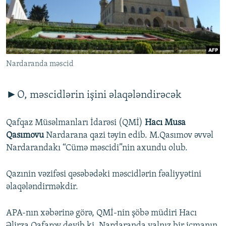
İNFOQRAFIKA
AZƏRBAYCAN ƏDƏBIYYATI KITABXANASI
MISSIYAMIZ
BIZI IZLƏ
KARIKATURA
İSLAM VƏ DEMOKRATIYA
PEŞƏ ETIKASI VƏ JURNALISTIKA STANDARTLARIMIZ
İZ - MƏDƏNIYYƏT PROQRAMI
MATERIALLARIMIZDAN ISTIFADƏ
AZADLIQRADIOSU MOBIL TELEFONUNUZDA
Nardaranda məscid
RFE/RL-in bütün saytları
BIZIMLƏ ƏLAQƏ
►O, məscidlərin işini əlaqələndirəcək
XƏBƏR BÜLLETENLƏRIMIZ
Qafqaz Müsəlmanları İdarəsi (QMİ)
Hacı Musa
Qasımovu
Nardarana qazi təyin edib. M.Qasımov əvvəl
Nardarandakı “Cümə məscidi”nin axundu olub.
Qazınin vəzifəsi qəsəbədəki məscidlərin fəaliyyətini
əlaqələndirməkdir.
APA-nın xəbərinə görə, QMİ-nin şöbə müdiri Hacı
Əlirza Qafarov deyib ki, Nardaranda yalnız bir icmanın