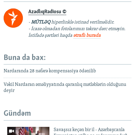
s
i
AzadlıqRadiosu ©
l
s
a
l
-
MÜTLƏQ
hiperlinklə istinad verilməlidir.
y
a
- İcazə olmadan fotolarımızı təkrar dərc etməyin.
d
y
İstifadə şərtləri haqda
ətraflı burada
d
Buna da bax:
Nardaranda 28 nəfərə kompensasiya ödənilib
Vəkil Nardaran əməliyyatında qaranlıq mətləblərin olduğunu
deyir
Gündəm
Savaşsız keçən bir il - Azərbaycanla