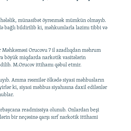
n, hələlik, münasibət öyrənmək mümkün olmayıb.
bağlı bildirilib ki, məhkumlarla lazimı tibbi və
lər Məhkəməsi Orucovu 7 il azadlıqdan məhrum
ra böyük miqdarda narkotik vasitələrin
ilib. M.Orucov ittihamı qəbul etmir.
ıyıb. Amma rəsmilər ölkədə siyasi məhbusların
eyirlər ki, siyasi məhbus siyahısına daxil edilənlər
nublar.
ərbaycana readmissiya olunub. Onlardan beşi
rin bir neçəsinə qarşı sırf narkotik ittihami