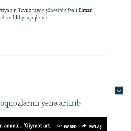
rtiyanın Tovuz rayon şöbəsinin fəalı
Elmar
bs edildiyi açıqlanıb.
roqnozlarını yenə artırıb
Azərbaycanlı avropalıdan iki dəfə az ət yeyir, amma... 'Qiymət artımı qaçılmazdır'
EMBED
PAYLAŞ