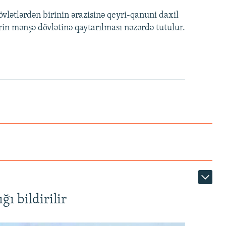
övlətlərdən birinin ərazisinə qeyri-qanuni daxil
rin mənşə dövlətinə qaytarılması nəzərdə tutulur.
ı bildirilir