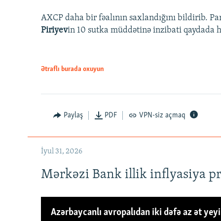
AXCP daha bir fəalının saxlandığını bildirib. Pa
Piriyev
in 10 sutka müddətinə inzibati qaydada hə
Ətraflı burada oxuyun
Paylaş
PDF
VPN-siz açmaq
İyul 31, 2026
Mərkəzi Bank illik inflyasiya p