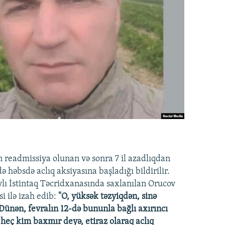
readmissiya olunan və sonra 7 il azadlıqdan
ə həbsdə aclıq aksiyasına başladığı bildirilir.
lı İstintaq Təcridxanasında saxlanılan Orucov
i ilə izah edib:
"O, yüksək təzyiqdən, sinə
 Dünən, fevralın 12-də bununla bağlı axırıncı
 heç kim baxmır deyə, etiraz olaraq aclıq