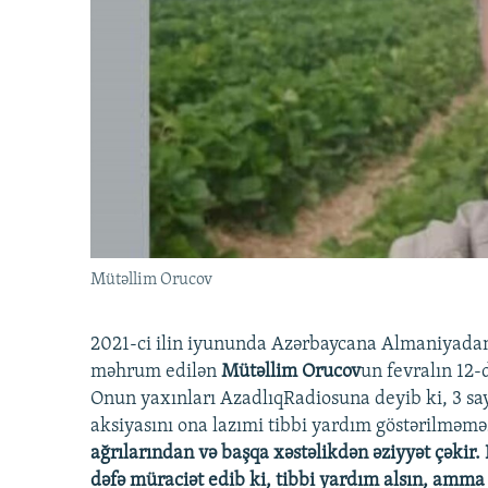
İNFOQRAFIKA
AZƏRBAYCAN ƏDƏBIYYATI KITABXANASI
MISSIYAMIZ
KARIKATURA
İSLAM VƏ DEMOKRATIYA
PEŞƏ ETIKASI VƏ JURNALISTIKA
STANDARTLARIMIZ
İZ - MƏDƏNIYYƏT PROQRAMI
MATERIALLARIMIZDAN ISTIFADƏ
AZADLIQRADIOSU MOBIL TELEFONUNUZDA
BIZIMLƏ ƏLAQƏ
XƏBƏR BÜLLETENLƏRIMIZ
Mütəllim Orucov
2021-ci ilin iyununda Azərbaycana Almaniyadan 
məhrum edilən
Mütəllim Orucov
un fevralın 12-d
Onun yaxınları AzadlıqRadiosuna deyib ki, 3 say
aksiyasını ona lazımi tibbi yardım göstərilməməs
ağrılarından və başqa xəstəlikdən əziyyət çəkir.
dəfə müraciət edib ki, tibbi yardım alsın, amma