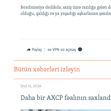
Readmissiya dedikdə, saziş üzrə razılığa gələn d
olduğu, qaldığı və ya yaşadığı aşkarlanan şəxslə
Paylaş
VPN-siz açmaq
Bütün xəbərləri izləyin
İyul 31, 2026
Daha bir AXCP fəalının saxlandığ