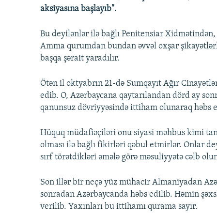
aksiyasına başlayıb".
Bu deyilənlər ilə bağlı Penitensiar Xidmətində
Amma qurumdan bundan əvvəl oxşar şikayətlərlə 
başqa şərait yaradılır.
Ötən il oktyabrın 21-də Sumqayıt Ağır Cinayət
edib. O, Azərbaycana qaytarılandan dörd ay son
qanunsuz dövriyyəsində ittiham olunaraq həbs ed
Hüquq müdafiəçiləri onu siyasi məhbus kimi tan
olması ilə bağlı fikirləri qəbul etmirlər. Onlar d
sırf törətdikləri əmələ görə məsuliyyətə cəlb olu
Son illər bir neçə yüz mühacir Almaniyadan Az
sonradan Azərbaycanda həbs edilib. Həmin şəxslə
verilib. Yaxınları bu ittihamı qurama sayır.