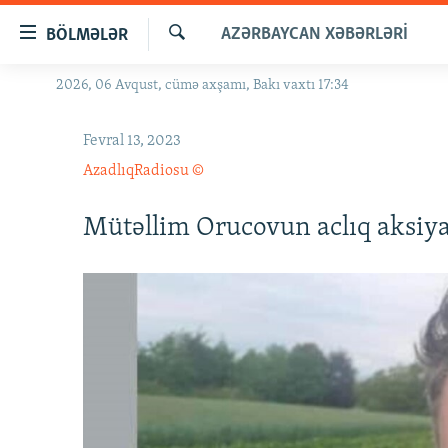
Keçid
AZƏRBAYCAN XƏBƏRLƏRI
BÖLMƏLƏR
linkləri
Axtar
Əsas
2026, 06 Avqust, cümə axşamı, Bakı vaxtı 17:34
GÜNDƏM
məzmuna
#İZAHLA
qayıt
Fevral 13, 2023
Əsas
KORRUPSIOMETR
AzadlıqRadiosu ©
naviqasiyaya
#ƏSLINDƏ
qayıt
Mütəllim Orucovun aclıq aksiyas
Axtarışa
FƏRQƏ BAX
keç
QANUNI DOĞRU
ARAŞDIRMA
MULTIMEDIA
RADIO ARXIV
VIDEO
HAQQIMIZDA
FOTOQALEREYA
OXU ZALI