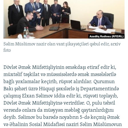
İNFOQRAFIKA
AZƏRBAYCAN ƏDƏBIYYATI KITABXANASI
MISSIYAMIZ
BIZI IZLƏ
KARIKATURA
İSLAM VƏ DEMOKRATIYA
PEŞƏ ETIKASI VƏ JURNALISTIKA STANDARTLARIMIZ
İZ - MƏDƏNIYYƏT PROQRAMI
MATERIALLARIMIZDAN ISTIFADƏ
AZADLIQRADIOSU MOBIL TELEFONUNUZDA
RFE/RL-in bütün saytları
Səlim Müslümov nazir olan vaxt şikayətçiləri qəbul edir, arxiv
BIZIMLƏ ƏLAQƏ
foto
XƏBƏR BÜLLETENLƏRIMIZ
Dövlət Əmək Müfəttişliyinin əməkdaşı etiraf edir ki,
müxtəlif təşkilat və müəssisələrdə əmək məsələlərilə
bağlı yoxlamalar keçirib, rüşvət alırdılar. Qurumun
Bakı şəhəri üzrə Hüquqi şəxslərlə iş Departamentində
çalışmış Elxan Səlimov iddia edir ki, rüşvəti toplayıb,
Dövlət Əmək Müfəttişliyinə verirdilər. O, pulu təhvil
verəndə onlara da müəyyən məbləğ qaytarılırdığını
deyib. Səlimov bu barədə noyabrın 5-də keçmiş Əmək
və Əhalinin Sosial Müdafiəsi naziri Səlim Müslümovun