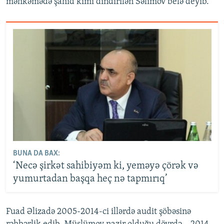
məhkəmədə şahid kimi dindirilən Səlimov belə deyib.
BUNA DA BAX:
‘Necə şirkət sahibiyəm ki, yeməyə çörək və
yumurtadan başqa heç nə tapmırıq’
Fuad Əlizadə 2005-2014-ci illərdə audit şöbəsinə