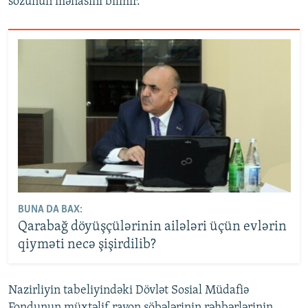
sözünün mənasını bilmir.
BUNA DA BAX:
Qarabağ döyüşçülərinin ailələri üçün evlərin
qiyməti necə şişirdilib?
Nazirliyin tabeliyindəki Dövlət Sosial Müdafiə
Fondunun müxtəlif rayon şöbələrinin rəhbərlərinin