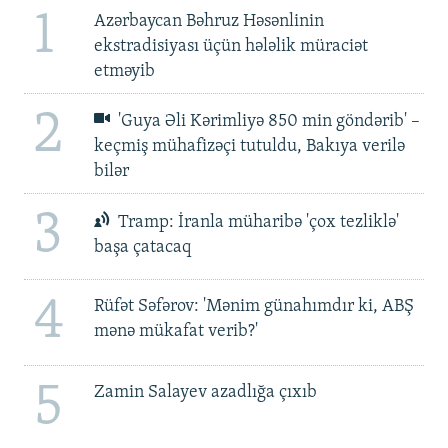
1
Azərbaycan Bəhruz Həsənlinin
ekstradisiyası üçün hələlik müraciət
etməyib
2
'Guya Əli Kərimliyə 850 min göndərib' –
keçmiş mühafizəçi tutuldu, Bakıya verilə
bilər
3
Tramp: İranla müharibə 'çox tezliklə'
başa çatacaq
4
Rüfət Səfərov: 'Mənim günahımdır ki, ABŞ
mənə mükafat verib?'
5
Zamin Salayev azadlığa çıxıb