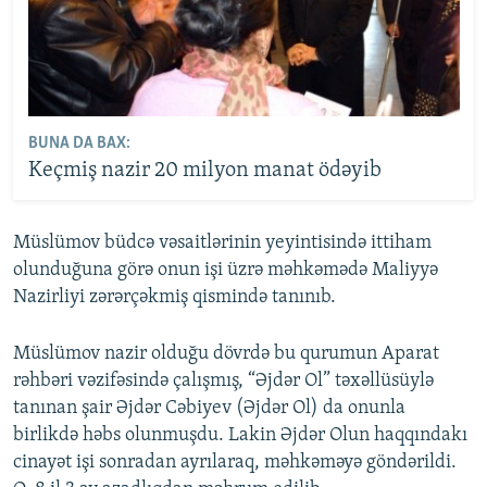
BUNA DA BAX:
Keçmiş nazir 20 milyon manat ödəyib
Müslümov büdcə vəsaitlərinin yeyintisində ittiham
olunduğuna görə onun işi üzrə məhkəmədə Maliyyə
Nazirliyi zərərçəkmiş qismində tanınıb.
Müslümov nazir olduğu dövrdə bu qurumun Aparat
rəhbəri vəzifəsində çalışmış, “Əjdər Ol” təxəllüsüylə
tanınan şair Əjdər Cəbiyev (Əjdər Ol) da onunla
birlikdə həbs olunmuşdu. Lakin Əjdər Olun haqqındakı
cinayət işi sonradan ayrılaraq, məhkəməyə göndərildi.