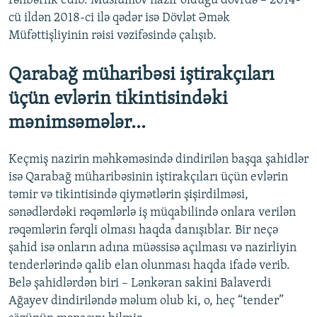
rəhbərlik edib. Müslümov nazir olduğu dövrdə – 2014-
cü ildən 2018-ci ilə qədər isə Dövlət Əmək
Müfəttişliyinin rəisi vəzifəsində çalışıb.
Qarabağ müharibəsi iştirakçıları
üçün evlərin tikintisindəki
mənimsəmələr...
Keçmiş nazirin məhkəməsində dindirilən başqa şahidlər
isə Qarabağ müharibəsinin iştirakçıları üçün evlərin
təmir və tikintisində qiymətlərin şişirdilməsi,
sənədlərdəki rəqəmlərlə iş müqabilində onlara verilən
rəqəmlərin fərqli olması haqda danışıblar. Bir neçə
şahid isə onların adına müəssisə açılması və nazirliyin
tenderlərində qalib elan olunması haqda ifadə verib.
Belə şahidlərdən biri – Lənkəran sakini Balaverdi
Ağayev dindiriləndə məlum olub ki, o, heç “tender”