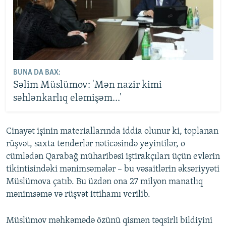
BUNA DA BAX:
Səlim Müslümov: 'Mən nazir kimi
səhlənkarlıq eləmişəm...'
Cinayət işinin materiallarında iddia olunur ki, toplanan
rüşvət, saxta tenderlər nəticəsində yeyintilər, o
cümlədən Qarabağ müharibəsi iştirakçıları üçün evlərin
tikintisindəki mənimsəmələr – bu vəsaitlərin əksəriyyəti
Müslümova çatıb. Bu üzdən ona 27 milyon manatlıq
mənimsəmə və rüşvət ittihamı verilib.
Müslümov məhkəmədə özünü qismən təqsirli bildiyini