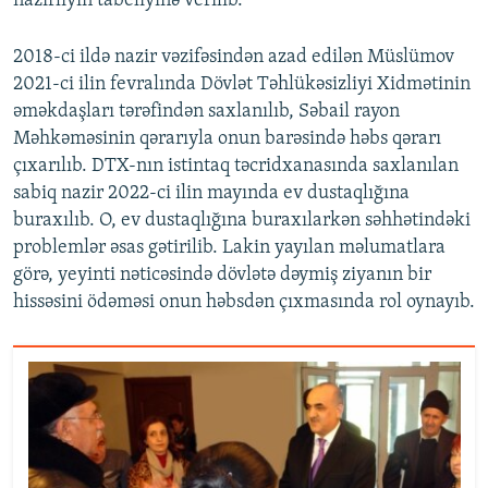
nazirliyin tabeliyinə verilib.
2018-ci ildə nazir vəzifəsindən azad edilən Müslümov
2021-ci ilin fevralında Dövlət Təhlükəsizliyi Xidmətinin
əməkdaşları tərəfindən saxlanılıb, Səbail rayon
Məhkəməsinin qərarıyla onun barəsində həbs qərarı
çıxarılıb. DTX-nın istintaq təcridxanasında saxlanılan
sabiq nazir 2022-ci ilin mayında ev dustaqlığına
buraxılıb. O, ev dustaqlığına buraxılarkən səhhətindəki
problemlər əsas gətirilib. Lakin yayılan məlumatlara
görə, yeyinti nəticəsində dövlətə dəymiş ziyanın bir
hissəsini ödəməsi onun həbsdən çıxmasında rol oynayıb.