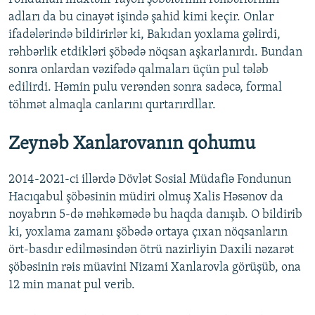
adları da bu cinayət işində şahid kimi keçir. Onlar
ifadələrində bildirirlər ki, Bakıdan yoxlama gəlirdi,
rəhbərlik etdikləri şöbədə nöqsan aşkarlanırdı. Bundan
sonra onlardan vəzifədə qalmaları üçün pul tələb
edilirdi. Həmin pulu verəndən sonra sadəcə, formal
töhmət almaqla canlarını qurtarırdllar.
Zeynəb Xanlarovanın qohumu
2014-2021-ci illərdə Dövlət Sosial Müdafiə Fondunun
Hacıqabul şöbəsinin müdiri olmuş Xalis Həsənov da
noyabrın 5-də məhkəmədə bu haqda danışıb. O bildirib
ki, yoxlama zamanı şöbədə ortaya çıxan nöqsanların
ört-basdır edilməsindən ötrü nazirliyin Daxili nəzarət
şöbəsinin rəis müavini Nizami Xanlarovla görüşüb, ona
12 min manat pul verib.