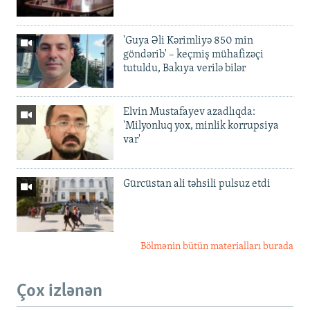
'Guya Əli Kərimliyə 850 min
göndərib' – keçmiş mühafizəçi
tutuldu, Bakıya verilə bilər
Elvin Mustafayev azadlıqda:
'Milyonluq yox, minlik korrupsiya
var'
Gürcüstan ali təhsili pulsuz etdi
Bölmənin bütün materialları burada
Çox izlənən