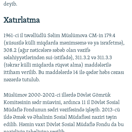
deyib.
Xatırlatma
1961-ci il təvəllüdlü Səlim Müslümova CM-in 179.4
(xüsusilə külli miqdarda mənimsəmə və ya israfetmə),
308.2 (ağır nəticələrə səbəb olan vəzifə
səlahiyyətlərindən sui-istifadə), 311.3.2 və 311.3.3
(təkrar külli miqdarda rüşvət alma) maddələrilə
ittiham verilib. Bu maddələrdə 14 ilə qədər həbs cəzası
nəzərdə tutulub.
Müslümov 2000-2002-ci illərdə Dövlət Gömrük
Komitəsinin sədr müavini, ardınca 11 il Dövlət Sosial
Müdafiə Fondunun sədri vəzifəsində işləyib. 2013-cü
ildə Əmək və Əhalinin Sosial Müdafiəsi naziri təyin
edilib. Həmin vaxt Dövlət Sosial Müdafiə Fondu da bu