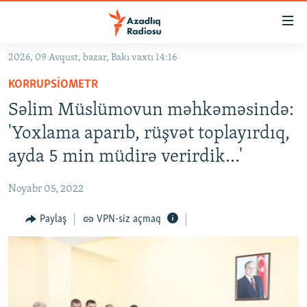
Keçid
linkləri
Əsas
2026, 09 Avqust, bazar, Bakı vaxtı 14:16
məzmuna
GÜNDƏM
KORRUPSIOMETR
qayıt
#İZAHLA
Əsas
Səlim Müslümovun məhkəməsində:
KORRUPSIOMETR
naviqasiyaya
'Yoxlama aparıb, rüşvət toplayırdıq,
qayıt
#ƏSLINDƏ
ayda 5 min müdirə verirdik...'
Axtarışa
FƏRQƏ BAX
keç
Noyabr 05, 2022
QANUNI DOĞRU
Paylaş
VPN-siz açmaq
ARAŞDIRMA
MULTIMEDIA
RADIO ARXIV
VIDEO
HAQQIMIZDA
FOTOQALEREYA
OXU ZALI