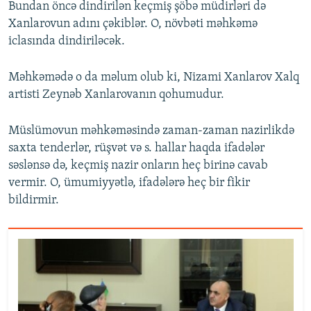
Bundan öncə dindirilən keçmiş şöbə müdirləri də
Xanlarovun adını çəkiblər. O, növbəti məhkəmə
iclasında dindiriləcək.
Məhkəmədə o da məlum olub ki, Nizami Xanlarov Xalq
artisti Zeynəb Xanlarovanın qohumudur.
Müslümovun məhkəməsində zaman-zaman nazirlikdə
saxta tenderlər, rüşvət və s. hallar haqda ifadələr
səslənsə də, keçmiş nazir onların heç birinə cavab
vermir. O, ümumiyyətlə, ifadələrə heç bir fikir
bildirmir.