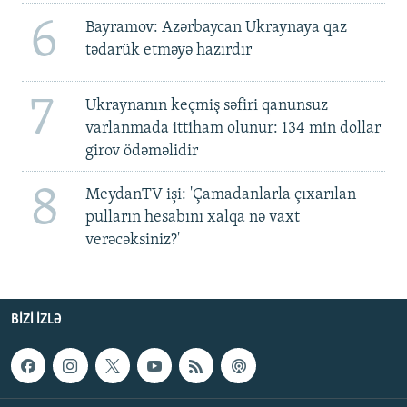
6
Bayramov: Azərbaycan Ukraynaya qaz
tədarük etməyə hazırdır
7
Ukraynanın keçmiş səfiri qanunsuz
varlanmada ittiham olunur: 134 min dollar
girov ödəməlidir
8
MeydanTV işi: 'Çamadanlarla çıxarılan
pulların hesabını xalqa nə vaxt
verəcəksiniz?'
BIZI IZLƏ