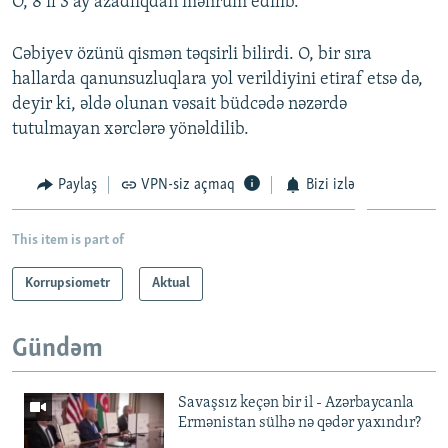
O, 8 il 3 ay azadlıqdan məhrum edilib.
Cəbiyev özünü qismən təqsirli bilirdi. O, bir sıra
hallarda qanunsuzluqlara yol verildiyini etiraf etsə də,
deyir ki, əldə olunan vəsait büdcədə nəzərdə
tutulmayan xərclərə yönəldilib.
Paylaş
VPN-siz açmaq
Bizi izlə
This item is part of
Korrupsiometr
Aktual
Gündəm
Savaşsız keçən bir il - Azərbaycanla
Ermənistan sülhə nə qədər yaxındır?