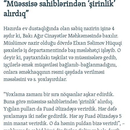
“Müəssisə sahiblərindən ‘şirinlik’
alırdıq”
Hazırda ev dustaqlığında olan sabiq nazirin işinə 4
aydır ki, Bakı Ağır Cinayətlər Məhkəməsində baxılır.
Müslümov nazir olduğu dövrdə Elxan Səlimov Hüquqi
şəxslərlə iş departamentində baş məsləhətçi işləyib. O
deyir ki, paytaxtdakı təşkilat və müəssisələrə gedib,
işçilərlə əmək müqaviləsi bağlanıb-bağlanmadığını,
onlara əməkhaqqının rəsmi qaydada verilməsi
məsələsini və s. yoxlayırdılar.
“Yoxlama zamanı bir sıra nöqsanlar aşkar edirdik.
Buna görə müəssisə sahiblərindən ‘şirinlik’ alırdıq.
Yığılan pulları da Fuad Əlizadəyə verirdik. Hər dəfə
yoxlamaya iki nəfər gedirdik. Hər ay Fuad Əlizadəyə 5
min manat verirdik. O da həmin puldan bizə verirdi”, –