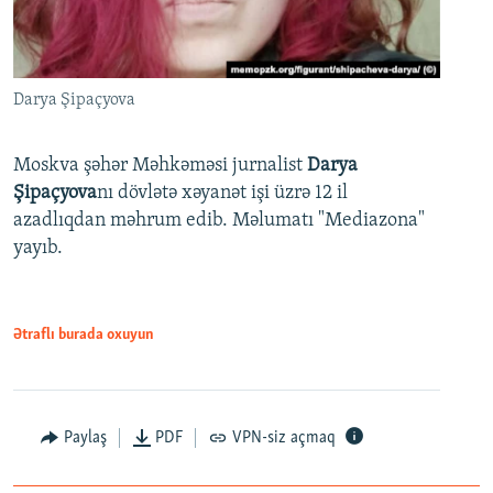
Darya Şipaçyova
Moskva şəhər Məhkəməsi jurnalist
Darya
Şipaçyova
nı dövlətə xəyanət işi üzrə 12 il
azadlıqdan məhrum edib. Məlumatı "Mediazona"
yayıb.
Ətraflı burada oxuyun
Paylaş
PDF
VPN-siz açmaq