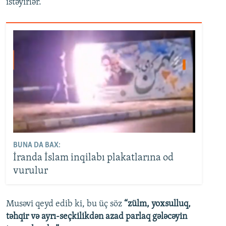
istəyirlər.
BUNA DA BAX:
İranda İslam inqilabı plakatlarına od
vurulur
Musəvi qeyd edib ki, bu üç söz
“zülm, yoxsulluq,
təhqir və ayrı-seçkilikdən azad parlaq gələcəyin