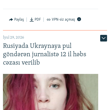
Paylaş
PDF
VPN-siz açmaq
İyul 29, 2026
Rusiyada Ukraynaya pul
göndərən jurnalistə 12 il həbs
cəzası verilib