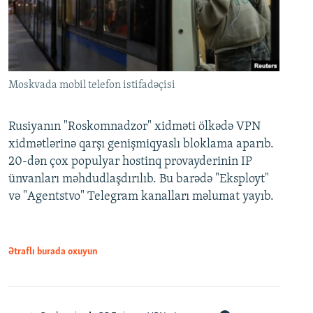
Moskvada mobil telefon istifadəçisi
Rusiyanın "Roskomnadzor" xidməti ölkədə VPN
xidmətlərinə qarşı genişmiqyaslı bloklama aparıb.
20-dən çox populyar hostinq provayderinin IP
ünvanları məhdudlaşdırılıb. Bu barədə "Eksployt"
və "Agentstvo" Telegram kanalları məlumat yayıb.
Ətraflı burada oxuyun