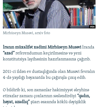
İNFOQRAFIKA
AZƏRBAYCAN ƏDƏBIYYATI KITABXANASI
MISSIYAMIZ
BIZI IZLƏ
KARIKATURA
İSLAM VƏ DEMOKRATIYA
PEŞƏ ETIKASI VƏ JURNALISTIKA STANDARTLARIMIZ
İZ - MƏDƏNIYYƏT PROQRAMI
MATERIALLARIMIZDAN ISTIFADƏ
AZADLIQRADIOSU MOBIL TELEFONUNUZDA
RFE/RL-in bütün saytları
Mirhüseyn Musəvi, arxiv foto
BIZIMLƏ ƏLAQƏ
İranın müxalifət xadimi Mirhüseyn Musəvi
İranda
XƏBƏR BÜLLETENLƏRIMIZ
“azad”
referendumun keçirilməsinə və yeni
konstitutsiya layihəsinin hazırlanmasına çağırıb.
2011-ci ildən ev dustaqlığında olan Musəvi fevralın
4-də yaydığı bəyanatda bu çağırışla çıxış edib.
O bildirib ki, son zamanlar hakimiyyət əleyhinə
etirazlar zamanı çoxlarının səsləndirdiyi
“qadın,
həyat, azadlıq”
şüarı əsasında köklü dəyişiklik