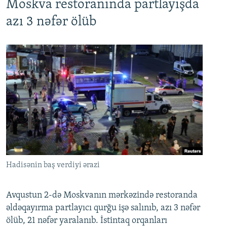
Moskva restoranında partlayışda
azı 3 nəfər ölüb
Hadisənin baş verdiyi ərazi
Avqustun 2-də Moskvanın mərkəzində restoranda
əldəqayırma partlayıcı qurğu işə salınıb, azı 3 nəfər
ölüb, 21 nəfər yaralanıb. İstintaq orqanları