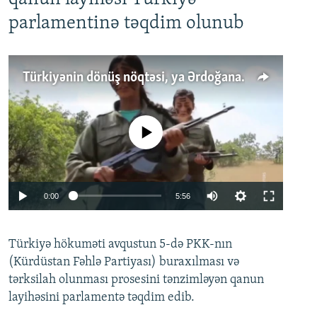
parlamentinə təqdim olunub
Türkiyənin dönüş nöqtəsi, ya Ərdoğana üçüncü şans: PKK ilə qəfil barışıq nə deməkdir?
No media source currently available
Auto
0:00
5:56
240p
Türkiyə hökuməti avqustun 5-də PKK-nın
360p
(Kürdüstan Fəhlə Partiyası) buraxılması və
480p
Auto
240p
360p
480p
tərksilah olunması prosesini tənzimləyən qanun
720p
layihəsini parlamentə təqdim edib.
720p
1080p
1080p