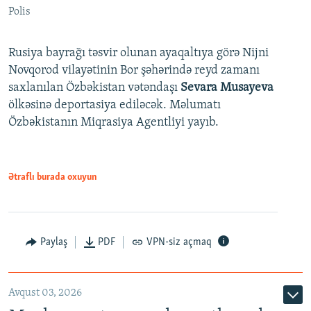
Polis
Rusiya bayrağı təsvir olunan ayaqaltıya görə Nijni
Novqorod vilayətinin Bor şəhərində reyd zamanı
saxlanılan Özbəkistan vətəndaşı
Sevara Musayeva
ölkəsinə deportasiya ediləcək. Məlumatı
Özbəkistanın Miqrasiya Agentliyi yayıb.
Ətraflı burada oxuyun
Paylaş
PDF
VPN-siz açmaq
Avqust 03, 2026