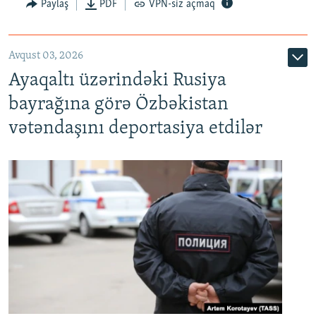
Paylaş
PDF
VPN-siz açmaq
Avqust 03, 2026
Ayaqaltı üzərindəki Rusiya
bayrağına görə Özbəkistan
vətəndaşını deportasiya etdilər