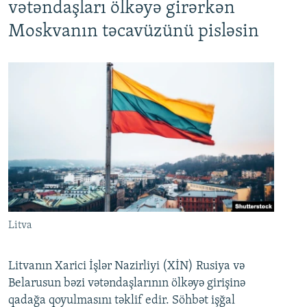
vətəndaşları ölkəyə girərkən
Moskvanın təcavüzünü pisləsin
Litva
Litvanın Xarici İşlər Nazirliyi (XİN) Rusiya və
Belarusun bəzi vətəndaşlarının ölkəyə girişinə
qadağa qoyulmasını təklif edir. Söhbət işğal