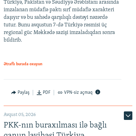
Türkiyə, Pakistan və Səudiyyə Ərəbistanı arasında
imzalanan müdafiə paktı sırf müdafiə xarakteri
daşıyır və bu sahədə qarşılıqlı dəstəyi nəzərdə
tutur. Bunu avqustun 7-də Türkiyə rəsmisi üç
regional güc Məkkədə sazişi imzaladıqdan sonra
bildirib.
Ətraflı burada oxuyun
Paylaş
PDF
VPN-siz açmaq
Avqust 05, 2026
PKK-nın buraxılması ilə bağlı
qanun layihəsi Türkiyə