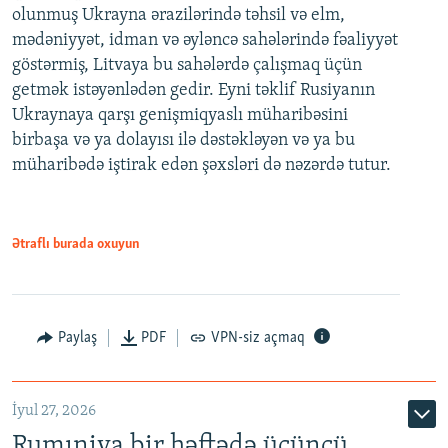
olunmuş Ukrayna ərazilərində təhsil və elm,
mədəniyyət, idman və əyləncə sahələrində fəaliyyət
göstərmiş, Litvaya bu sahələrdə çalışmaq üçün
getmək istəyənlədən gedir. Eyni təklif Rusiyanın
Ukraynaya qarşı genişmiqyaslı müharibəsini
birbaşa və ya dolayısı ilə dəstəkləyən və ya bu
müharibədə iştirak edən şəxsləri də nəzərdə tutur.
Ətraflı burada oxuyun
Paylaş
PDF
VPN-siz açmaq
İyul 27, 2026
Rumıniya bir həftədə üçüncü