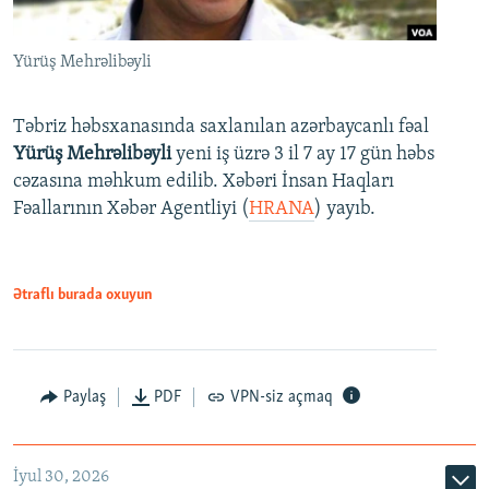
Yürüş Mehrəlibəyli
Təbriz həbsxanasında saxlanılan azərbaycanlı fəal
Yürüş Mehrəlibəyli
yeni iş üzrə 3 il 7 ay 17 gün həbs
cəzasına məhkum edilib. Xəbəri İnsan Haqları
Fəallarının Xəbər Agentliyi (
HRANA
) yayıb.
Ətraflı burada oxuyun
Paylaş
PDF
VPN-siz açmaq
İyul 30, 2026