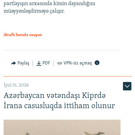
partlayışın arxasında kimin dayandığını
müəyyənləşdirməyə çalışır.
Ətraflı burada oxuyun
Paylaş
PDF
VPN-siz açmaq
İyul 31, 2026
Azərbaycan vətəndaşı Kiprdə
İrana casusluqda ittiham olunur