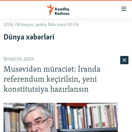
Keçid
linkləri
Əsas
2026, 08 Avqust, şənbə, Bakı vaxtı 00:04
məzmuna
GÜNDƏM
Dünya xəbərləri
qayıt
#İZAHLA
Əsas
KORRUPSIOMETR
naviqasiyaya
Fevral 05, 2023
qayıt
#ƏSLINDƏ
Axtarışa
Musəvidən müraciət: İranda
FƏRQƏ BAX
keç
referendum keçirilsin, yeni
QANUNI DOĞRU
konstitutsiya hazırlansın
ARAŞDIRMA
MULTIMEDIA
RADIO ARXIV
VIDEO
HAQQIMIZDA
FOTOQALEREYA
OXU ZALI