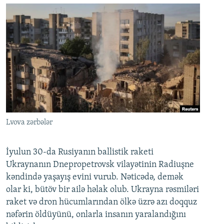
Lvova zərbələr
İyulun 30-da Rusiyanın ballistik raketi
Ukraynanın Dnepropetrovsk vilayətinin Radiuşne
kəndində yaşayış evini vurub. Nəticədə, demək
olar ki, bütöv bir ailə həlak olub. Ukrayna rəsmiləri
raket və dron hücumlarından ölkə üzrə azı doqquz
nəfərin öldüyünü, onlarla insanın yaralandığını