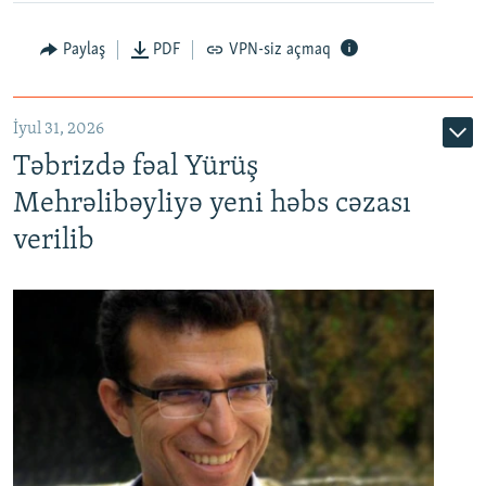
Paylaş
PDF
VPN-siz açmaq
İyul 31, 2026
Təbrizdə fəal Yürüş
Mehrəlibəyliyə yeni həbs cəzası
verilib