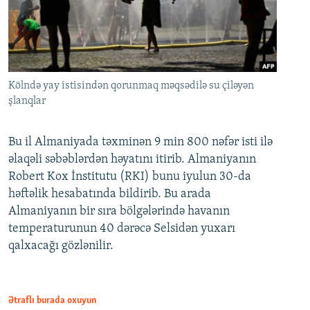
Kölndə yay istisindən qorunmaq məqsədilə su çiləyən
şlanqlar
Bu il Almaniyada təxminən 9 min 800 nəfər isti ilə
əlaqəli səbəblərdən həyatını itirib. Almaniyanın
Robert Kox İnstitutu (RKI) bunu iyulun 30-da
həftəlik hesabatında bildirib. Bu arada
Almaniyanın bir sıra bölgələrində havanın
temperaturunun 40 dərəcə Selsidən yuxarı
qalxacağı gözlənilir.
Ətraflı burada oxuyun