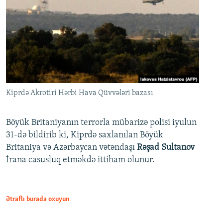
Kiprdə Akrotiri Hərbi Hava Qüvvələri bazası
Böyük Britaniyanın terrorla mübarizə polisi iyulun
31-də bildirib ki, Kiprdə saxlanılan Böyük
Britaniya və Azərbaycan vətəndaşı
Rəşad Sultanov
İrana casusluq etməkdə ittiham olunur.
Ətraflı burada oxuyun