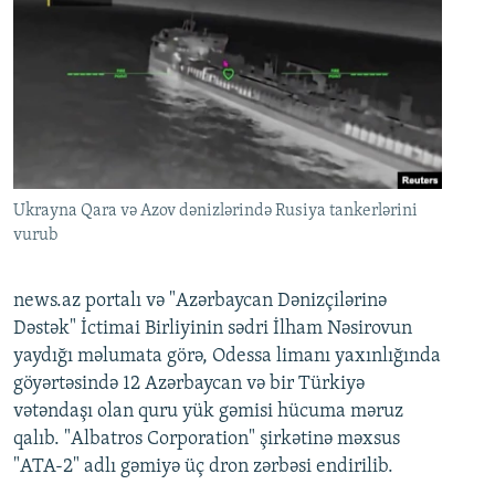
Ukrayna Qara və Azov dənizlərində Rusiya tankerlərini
vurub
news.az portalı və "Azərbaycan Dənizçilərinə
Dəstək" İctimai Birliyinin sədri İlham Nəsirovun
yaydığı məlumata görə, Odessa limanı yaxınlığında
göyərtəsində 12 Azərbaycan və bir Türkiyə
vətəndaşı olan quru yük gəmisi hücuma məruz
qalıb. "Albatros Corporation" şirkətinə məxsus
"ATA-2" adlı gəmiyə üç dron zərbəsi endirilib.