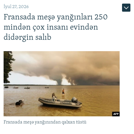
İyul 27, 2026
Fransada meşə yanğınları 250
mindən çox insanı evindən
didərgin salıb
Fransada meşə yanğınından qalxan tüstü