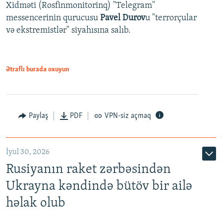
Xidməti (Rosfinmonitorinq) "Telegram"
messencerinin qurucusu
Pavel Durov
u "terrorçular
və ekstremistlər" siyahısına salıb.
Ətraflı burada oxuyun
Paylaş
PDF
VPN-siz açmaq
İyul 30, 2026
Rusiyanın raket zərbəsindən
Ukrayna kəndində bütöv bir ailə
həlak olub