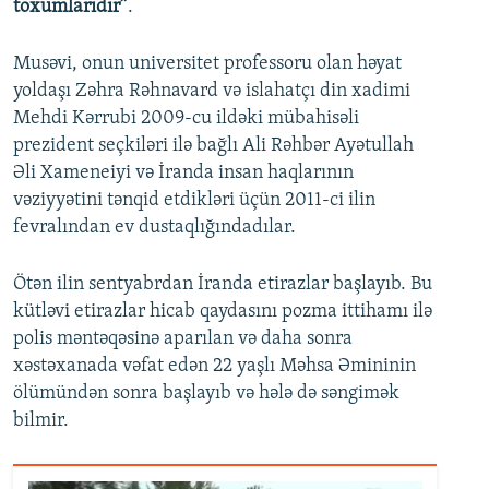
toxumlarıdır”
.
Musəvi, onun universitet professoru olan həyat
yoldaşı Zəhra Rəhnavard və islahatçı din xadimi
Mehdi Kərrubi 2009-cu ildəki mübahisəli
prezident seçkiləri ilə bağlı Ali Rəhbər Ayətullah
Əli Xameneiyi və İranda insan haqlarının
vəziyyətini tənqid etdikləri üçün 2011-ci ilin
fevralından ev dustaqlığındadılar.
Ötən ilin sentyabrdan İranda etirazlar başlayıb. Bu
kütləvi etirazlar hicab qaydasını pozma ittihamı ilə
polis məntəqəsinə aparılan və daha sonra
xəstəxanada vəfat edən 22 yaşlı Məhsa Əmininin
ölümündən sonra başlayıb və hələ də səngimək
bilmir.