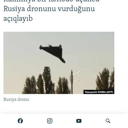
Rusiya dronunu vurduğunu
açıqlayıb
Rusiya dronu
Rumıniya Hərbi Hava Qüvvələrinə məxsus F-16
qırıcısı iyulun 26-da səhər saatlarında ölkənin hava