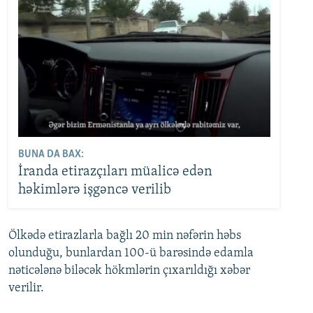
BUNA DA BAX:
İranda etirazçıları müalicə edən
həkimlərə işgəncə verilib
Ölkədə etirazlarla bağlı 20 min nəfərin həbs
olunduğu, bunlardan 100-ü barəsində edamla
nəticələnə biləcək hökmlərin çıxarıldığı xəbər
verilir.