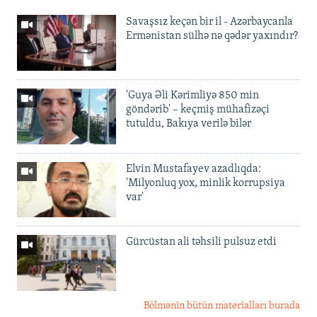
Savaşsız keçən bir il - Azərbaycanla
Ermənistan sülhə nə qədər yaxındır?
'Guya Əli Kərimliyə 850 min
göndərib' – keçmiş mühafizəçi
tutuldu, Bakıya verilə bilər
Elvin Mustafayev azadlıqda:
'Milyonluq yox, minlik korrupsiya
var'
Gürcüstan ali təhsili pulsuz etdi
Bölmənin bütün materialları burada