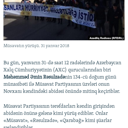
İNFOQRAFIKA
AZƏRBAYCAN ƏDƏBIYYATI KITABXANASI
MISSIYAMIZ
BIZI IZLƏ
KARIKATURA
İSLAM VƏ DEMOKRATIYA
PEŞƏ ETIKASI VƏ JURNALISTIKA STANDARTLARIMIZ
İZ - MƏDƏNIYYƏT PROQRAMI
MATERIALLARIMIZDAN ISTIFADƏ
AZADLIQRADIOSU MOBIL TELEFONUNUZDA
RFE/RL-in bütün saytları
Müsavatın yürüşü. 31 yanvar 2018
BIZIMLƏ ƏLAQƏ
XƏBƏR BÜLLETENLƏRIMIZ
Bu gün, yanvarın 31-də saat 12 radələrində Azərbaycan
Xalq Cümhuriyyətinin (AXC) qurucularından biri
Məhəmməd Əmin Rəsulzadə
nin 134-cü doğum günü
münasibəti ilə Müsavat Partiyasının üzvləri onun
Novxanı kəndindəki abidəsi önündə mitinq keçiriblər.
Müsavat Partiyasının tərəfdarları kəndin girişindən
abidənin önünə gələnə kimi yürüş ediblər. Onlar
«Müsavat», «Rəsulzadə», «Qarabağ» kimi şüarlar
səsləndiriblər.