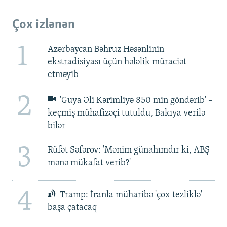
Çox izlənən
1
Azərbaycan Bəhruz Həsənlinin
ekstradisiyası üçün hələlik müraciət
etməyib
2
'Guya Əli Kərimliyə 850 min göndərib' –
keçmiş mühafizəçi tutuldu, Bakıya verilə
bilər
3
Rüfət Səfərov: 'Mənim günahımdır ki, ABŞ
mənə mükafat verib?'
4
Tramp: İranla müharibə 'çox tezliklə'
başa çatacaq