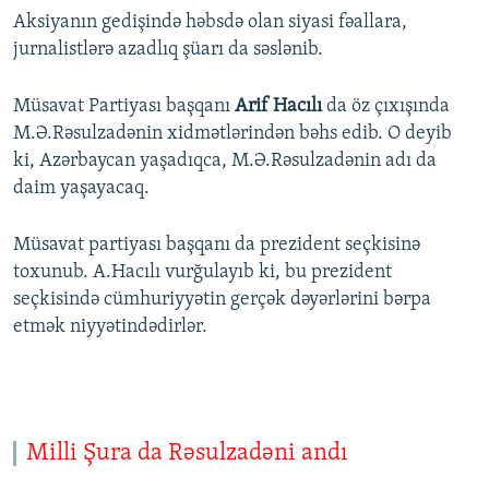
Aksiyanın gedişində həbsdə olan siyasi fəallara,
jurnalistlərə azadlıq şüarı da səslənib.
Müsavat Partiyası başqanı
Arif Hacılı
da öz çıxışında
M.Ə.Rəsulzadənin xidmətlərindən bəhs edib. O deyib
ki, Azərbaycan yaşadıqca, M.Ə.Rəsulzadənin adı da
daim yaşayacaq.
Müsavat partiyası başqanı da prezident seçkisinə
toxunub. A.Hacılı vurğulayıb ki, bu prezident
seçkisində cümhuriyyətin gerçək dəyərlərini bərpa
etmək niyyətindədirlər.
Milli Şura da Rəsulzadəni andı