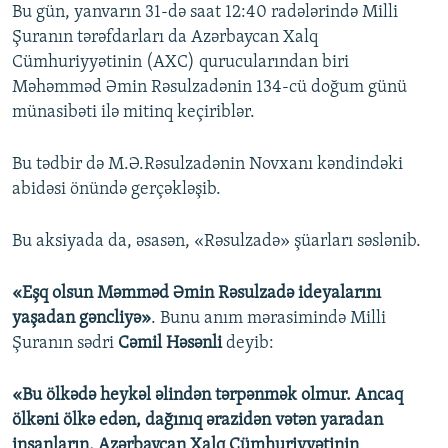
Bu gün, yanvarın 31-də saat 12:40 radələrində Milli
Şuranın tərəfdarları da Azərbaycan Xalq
Cümhuriyyətinin (AXC) qurucularından biri
Məhəmməd Əmin Rəsulzadənin 134-cü doğum günü
münasibəti ilə mitinq keçiriblər.
Bu tədbir də M.Ə.Rəsulzadənin Novxanı kəndindəki
abidəsi önündə gerçəkləşib.
Bu aksiyada da, əsasən, «Rəsulzadə» şüarları səslənib.
«Eşq olsun Məmməd Əmin Rəsulzadə ideyalarını
yaşadan gəncliyə»
. Bunu anım mərasimində Milli
Şuranın sədri
Cəmil Həsənli
deyib:
«Bu ölkədə heykəl əlindən tərpənmək olmur. Ancaq
ölkəni ölkə edən, dağınıq ərazidən vətən yaradan
insanların, Azərbaycan Xalq Cümhuriyyətinin