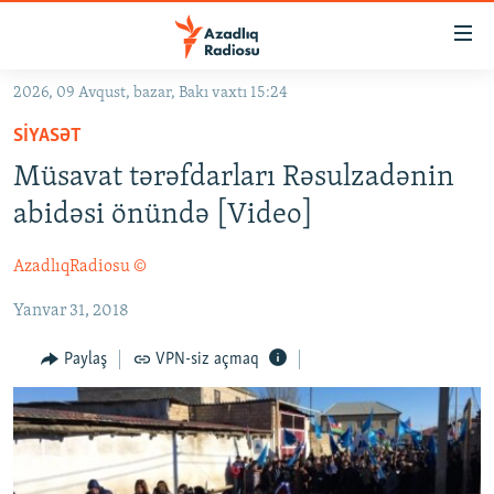
Keçid
linkləri
Əsas
2026, 09 Avqust, bazar, Bakı vaxtı 15:24
məzmuna
GÜNDƏM
SIYASƏT
qayıt
#İZAHLA
Əsas
Müsavat tərəfdarları Rəsulzadənin
KORRUPSIOMETR
naviqasiyaya
abidəsi önündə [Video]
qayıt
#ƏSLINDƏ
Axtarışa
AzadlıqRadiosu ©
FƏRQƏ BAX
keç
Yanvar 31, 2018
QANUNI DOĞRU
ARAŞDIRMA
Paylaş
VPN-siz açmaq
MULTIMEDIA
RADIO ARXIV
VIDEO
HAQQIMIZDA
FOTOQALEREYA
OXU ZALI