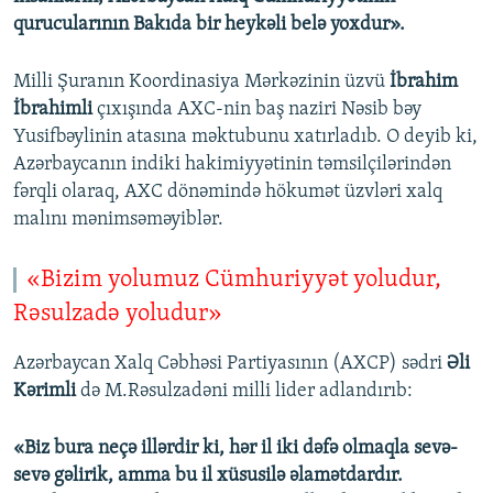
qurucularının Bakıda bir heykəli belə yoxdur».
Milli Şuranın Koordinasiya Mərkəzinin üzvü
İbrahim
İbrahimli
çıxışında AXC-nin baş naziri Nəsib bəy
Yusifbəylinin atasına məktubunu xatırladıb. O deyib ki,
Azərbaycanın indiki hakimiyyətinin təmsilçilərindən
fərqli olaraq, AXC dönəmində hökumət üzvləri xalq
malını mənimsəməyiblər.
«Bizim yolumuz Cümhuriyyət yoludur,
Rəsulzadə yoludur»
Azərbaycan Xalq Cəbhəsi Partiyasının (AXCP) sədri
Əli
Kərimli
də M.Rəsulzadəni milli lider adlandırıb:
«Biz bura neçə illərdir ki, hər il iki dəfə olmaqla sevə-
sevə gəlirik, amma bu il xüsusilə əlamətdardır.