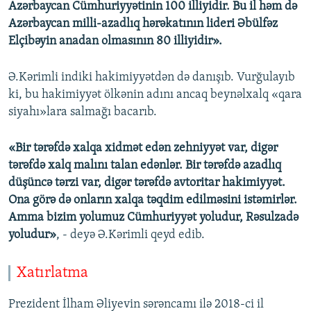
Azərbaycan Cümhuriyyətinin 100 illiyidir. Bu il həm də
Azərbaycan milli-azadlıq hərəkatının lideri Əbülfəz
Elçibəyin anadan olmasının 80 illiyidir».
Ə.Kərimli indiki hakimiyyətdən də danışıb. Vurğulayıb
ki, bu hakimiyyət ölkənin adını ancaq beynəlxalq «qara
siyahı»lara salmağı bacarıb.
«Bir tərəfdə xalqa xidmət edən zehniyyət var, digər
tərəfdə xalq malını talan edənlər. Bir tərəfdə azadlıq
düşüncə tərzi var, digər tərəfdə avtoritar hakimiyyət.
Ona görə də onların xalqa təqdim edilməsini istəmirlər.
Amma bizim yolumuz Cümhuriyyət yoludur, Rəsulzadə
yoludur»
, - deyə Ə.Kərimli qeyd edib.
Xatırlatma
Prezident İlham Əliyevin sərəncamı ilə 2018-ci il