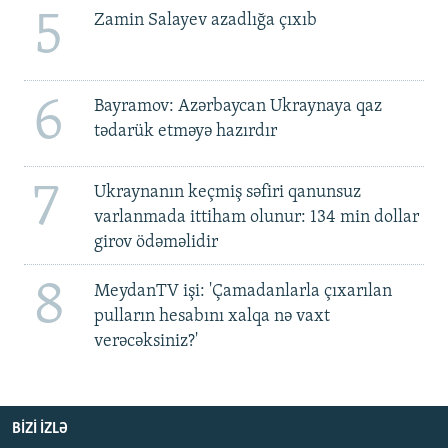
5
Zamin Salayev azadlığa çıxıb
6
Bayramov: Azərbaycan Ukraynaya qaz
tədarük etməyə hazırdır
7
Ukraynanın keçmiş səfiri qanunsuz
varlanmada ittiham olunur: 134 min dollar
girov ödəməlidir
8
MeydanTV işi: 'Çamadanlarla çıxarılan
pulların hesabını xalqa nə vaxt
verəcəksiniz?'
BIZI IZLƏ