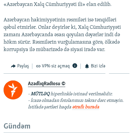
«Azərbaycan Xalq Cümhuriyyəti ili» elan edilib.
Azərbaycan hakimiyyətinin rəsmiləri isə tənqidləri
qəbul etmirlər. Onlar deyirlər ki, Xalq Cümhuriyyəti
zamanı Azərbaycanda əsası qoyulan dəyərlər indi də
hökm sürür. Rəsmilərin vurğulamasına görə, ölkədə
korrupsiya ilə mübarizədə də siyasi iradə var.
Paylaş
VPN-siz açmaq
Bizi izlə
AzadlıqRadiosu ©
-
MÜTLƏQ
hiperlinklə istinad verilməlidir.
- İcazə olmadan fotolarımızı təkrar dərc etməyin.
İstifadə şərtləri haqda
ətraflı burada
Gündəm