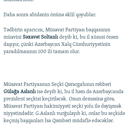
Daha sonra abidənin önünə əklil qoyublar.
Tədbirin aparıcısı, Müsavat Partiyası başqanının
müavini
Səxavət Soltanlı
deyib ki, bu il xüsusi önəm
daşıyır, çünki Azərbaycan Xalq Cümhuriyyətinin
yaradılmasının 100 ili tamam olur.
Müsavat Partiyasının Seçki Qərargahının rəhbəri
Gülağa Aslanlı
isə deyib ki, bu il həm də Azərbaycanda
prezident seçkisi keçiriləcək. Onun deməsinə görə,
Müsavat Partiyası hakimiyyəti seçki yolu ilə dəyişmək
niyyətindədir. G.Aslanlı vurğulayıb ki, onlar bu seçkidə
keçmiş başqanları İsa Qəmbəri müdafiə edəcəklər.