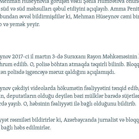
 Mehman Hüseynovla görüşən vəkil Şəhla Hümbətova onun
q süd və süd məhsulları qəbul etdiyini açıqlayıb. Amma Peni
bundan əvvəl bildirmişdilər ki, Mehman Hüseynov cəmi bir
ib və yemək yeyir.
ov 2017-ci il martın 3-də Suraxanı Rayon Məhkəməsinin h
rum edilib. O, polisə böhtan atmaqda təqsirli bilinib. Bloq
ən polisdə işgəncəyə məruz qaldığını açıqlamışdı.
ov çəkdiyi videolarda hökumətin fəaliyyətini tənqid edib
rin, deputatların olduğu deyilən bəzi mülklər barədə süjetlə
rdə yayıb. O, həbsinin fəaliyyəti ilə bağlı olduğunu bildirib.
t rəsmiləri bildirirlər ki, Azərbaycanda jurnalist və bloqq
ə bağlı həbs edilmirlər.