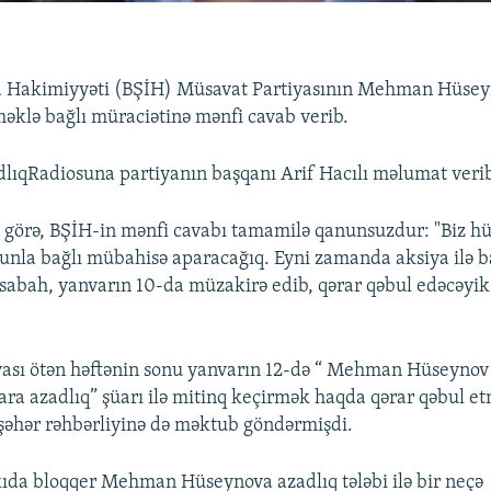
ra Hakimiyyəti (BŞİH) Müsavat Partiyasının Mehman Hüsey
məklə bağlı müraciətinə mәnfi cavab verib.
lıqRadiosuna partiyanın başqanı Arif Hacılı mәlumat veri
 görə, BŞİH-in mənfi cavabı tamamilә qanunsuzdur: "Biz h
nla bağlı mübahisә aparacağıq. Eyni zamanda aksiya ilә ba
sabah, yanvarın 10-da müzakirә edib, qәrar qәbul edәcәyik",
yası ötən həftənin sonu yanvarın 12-də “ Mehman Hüseynov
ara azadlıq” şüarı ilə mitinq keçirmək haqda qərar qəbul et
şəhər rəhbərliyinə də məktub göndərmişdi.
ıda bloqqer Mehman Hüseynova azadlıq tələbi ilə bir neçə