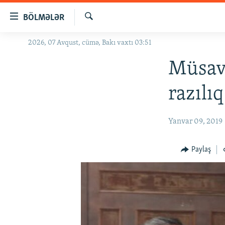
Keçid
BÖLMƏLƏR
linkləri
Axtar
Əsas
2026, 07 Avqust, cümə, Bakı vaxtı 03:51
GÜNDƏM
məzmuna
#İZAHLA
Müsava
qayıt
Əsas
KORRUPSIOMETR
razılı
naviqasiyaya
#ƏSLINDƏ
qayıt
Axtarışa
FƏRQƏ BAX
Yanvar 09, 2019
keç
QANUNI DOĞRU
Paylaş
ARAŞDIRMA
MULTIMEDIA
RADIO ARXIV
VIDEO
HAQQIMIZDA
FOTOQALEREYA
OXU ZALI