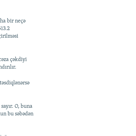
ha bir neçə
513.2
çirilməsi
əza çəkdiyi
ırılır.
təsdiqlənərsə
sayır. O, buna
Onun bu səbədən