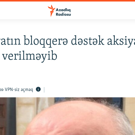
tın bloqqerə dəstək aksiy
q verilməyib
VPN-siz açmaq