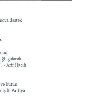
nova dəstək
b.
üquqi
ğlı gәlәcәk
 - Arif Hacılı
 və bütün
mişdi. Partiya