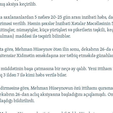
ış aksiya keçirilib.
 saxlananlardan 5 nəfərə 20-25 gün arası inzibati həbs, da
əriməsi verilib. Həmin şəxslər İnzibati Xətalar Məcəlləsinin 
itinqlər, nümayişlər, küçə yürüşləri və piketlərin təşkili, ke
lması) maddəsi ilə təqsirli biliniblər.
a görə, Mehman Hüseynov ötən ilin sonu, dekabrın 26-da c
itensiar Xidmətin əməkdaşına zor tətbiq etməkdə günahland
 müddətinin başa çatmasına bir neçə ay qalıb. Yeni ittiham 
 3 ildən 7 ilə kimi həbs verilə bilər.
ildirməsinə görə, Mehman Hüseynovun özü ittihamı qurama 
dekabrın 26-dan aclıq aksiyasına başladığını açıqlamışdı. 
aşdığı bildirilirdi.