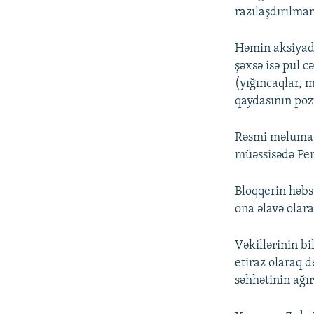
razılaşdırılmam
Həmin aksiyada
şəxsə isə pul c
(yığıncaqlar, m
qaydasının pozu
Rəsmi məlumat
müəssisədə Pen
Bloqqerin həbs
ona əlavə olaraq
Vəkillərinin b
etiraz olaraq 
səhhətinin ağırl