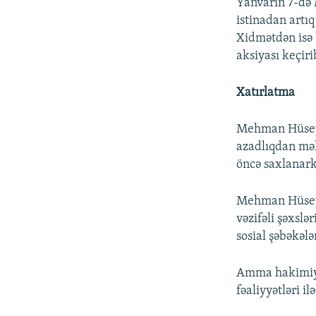
Yanvarın 7-də
istinadan artı
Xidmətdən isə 
aksiyası keçir
Xatırlatma
Mehman Hüseyn
azadlıqdan məh
öncə saxlanark
Mehman Hüseyn
vəzifəli şəxslə
sosial şəbəkələ
Amma hakimiyyə
fəaliyyətləri il