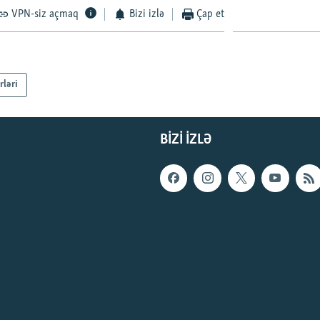
VPN-siz açmaq
Bizi izlə
Çap et
rləri
BIZI IZLƏ