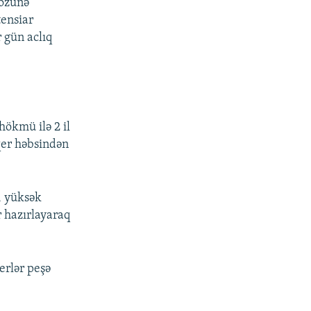
özünə
tensiar
 gün aclıq
ökmü ilə 2 il
qer həbsindən
, yüksək
r hazırlayaraq
erlər peşə