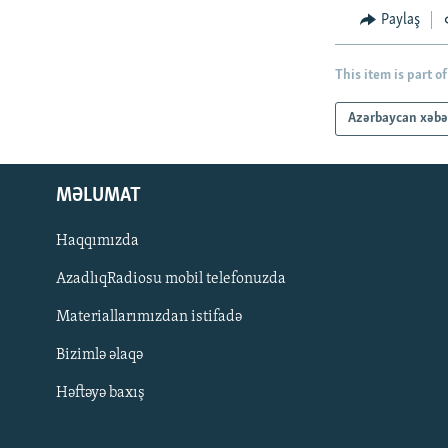
Paylaş
This item is part of
Azərbaycan xəbə
MƏLUMAT
Haqqımızda
AzadlıqRadiosu mobil telefonuzda
Materiallarımızdan istifadə
BIZI IZLƏ
Bizimlə əlaqə
Həftəyə baxış
RFE/RL-in bütün saytları