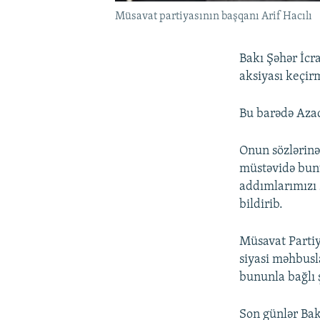
Müsavat partiyasının başqanı Arif Hacılı
Bakı Şəhər İc
aksiyası keçir
Bu barədə Azad
Onun sözlərinə
müstәvidә bunu
addımlarımızı 
bildirib.
Müsavat Parti
siyasi məhbusl
bununla bağlı 
Son günlər Bak