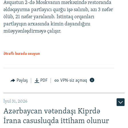
Avqustun 2-də Moskvanın mərkəzində restoranda
əldəqayırma partlayıcı qurğu işə salınıb, azı 3 nəfər
ölüb, 21 nəfər yaralanıb. İstintaq orqanları
partlayışın arxasında kimin dayandığını
müəyyənləşdirməyə çalışır.
Ətraflı burada oxuyun
Paylaş
PDF
VPN-siz açmaq
İyul 31, 2026
Azərbaycan vətəndaşı Kiprdə
İrana casusluqda ittiham olunur