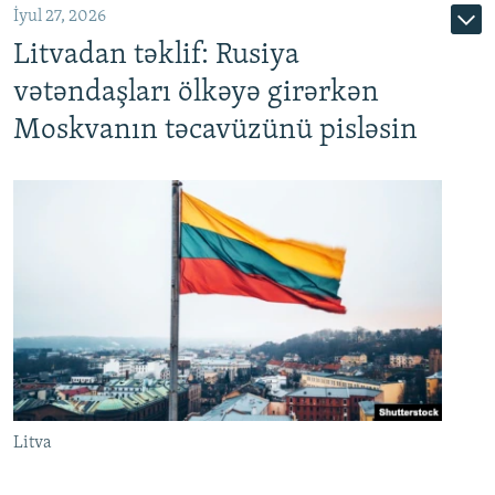
İyul 27, 2026
Litvadan təklif: Rusiya
vətəndaşları ölkəyə girərkən
Moskvanın təcavüzünü pisləsin
Litva