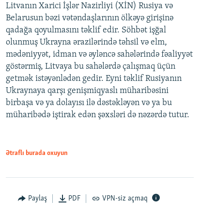
Litvanın Xarici İşlər Nazirliyi (XİN) Rusiya və
Belarusun bəzi vətəndaşlarının ölkəyə girişinə
qadağa qoyulmasını təklif edir. Söhbət işğal
olunmuş Ukrayna ərazilərində təhsil və elm,
mədəniyyət, idman və əyləncə sahələrində fəaliyyət
göstərmiş, Litvaya bu sahələrdə çalışmaq üçün
getmək istəyənlədən gedir. Eyni təklif Rusiyanın
Ukraynaya qarşı genişmiqyaslı müharibəsini
birbaşa və ya dolayısı ilə dəstəkləyən və ya bu
müharibədə iştirak edən şəxsləri də nəzərdə tutur.
Ətraflı burada oxuyun
Paylaş
PDF
VPN-siz açmaq