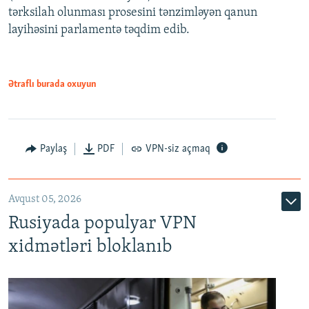
480p
Auto
240p
360p
480p
tərksilah olunması prosesini tənzimləyən qanun
720p
layihəsini parlamentə təqdim edib.
720p
1080p
1080p
Ətraflı burada oxuyun
Paylaş
PDF
VPN-siz açmaq
Avqust 05, 2026
Rusiyada populyar VPN
xidmətləri bloklanıb