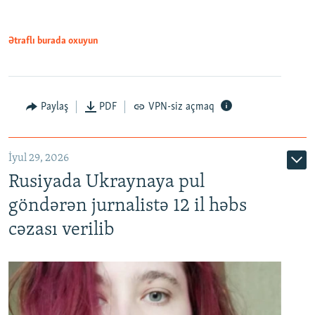
Ətraflı burada oxuyun
Paylaş
PDF
VPN-siz açmaq
İyul 29, 2026
Rusiyada Ukraynaya pul
göndərən jurnalistə 12 il həbs
cəzası verilib