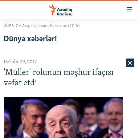
Keçid
linkləri
Əsas
2026, 09 Avqust, bazar, Bakı vaxtı 10:51
məzmuna
GÜNDƏM
Dünya xəbərləri
qayıt
#İZAHLA
Əsas
KORRUPSIOMETR
naviqasiyaya
Dekabr 09, 2017
qayıt
#ƏSLINDƏ
Axtarışa
'Müller' rolunun məşhur ifaçısı
FƏRQƏ BAX
keç
vəfat etdi
QANUNI DOĞRU
ARAŞDIRMA
MULTIMEDIA
RADIO ARXIV
VIDEO
HAQQIMIZDA
FOTOQALEREYA
OXU ZALI