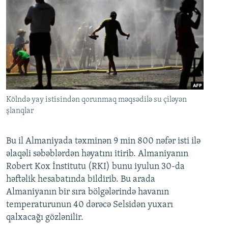
Kölndə yay istisindən qorunmaq məqsədilə su çiləyən
şlanqlar
Bu il Almaniyada təxminən 9 min 800 nəfər isti ilə
əlaqəli səbəblərdən həyatını itirib. Almaniyanın
Robert Kox İnstitutu (RKI) bunu iyulun 30-da
həftəlik hesabatında bildirib. Bu arada
Almaniyanın bir sıra bölgələrində havanın
temperaturunun 40 dərəcə Selsidən yuxarı
qalxacağı gözlənilir.