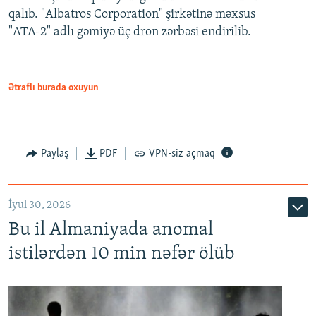
qalıb. "Albatros Corporation" şirkətinə məxsus
"ATA-2" adlı gəmiyə üç dron zərbəsi endirilib.
Ətraflı burada oxuyun
Paylaş
PDF
VPN-siz açmaq
İyul 30, 2026
Bu il Almaniyada anomal
istilərdən 10 min nəfər ölüb