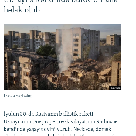
Ukrayna kəndində bütöv bir ailə
həlak olub
Lvova zərbələr
İyulun 30-da Rusiyanın ballistik raketi
Ukraynanın Dnepropetrovsk vilayətinin Radiuşne
kəndində yaşayış evini vurub. Nəticədə, demək