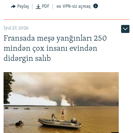
Paylaş
PDF
VPN-siz açmaq
İyul 27, 2026
Fransada meşə yanğınları 250
mindən çox insanı evindən
didərgin salıb