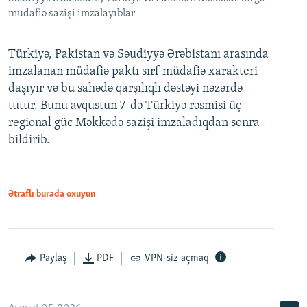
müdafiə sazişi imzalayıblar
Türkiyə, Pakistan və Səudiyyə Ərəbistanı arasında
imzalanan müdafiə paktı sırf müdafiə xarakteri
daşıyır və bu sahədə qarşılıqlı dəstəyi nəzərdə
tutur. Bunu avqustun 7-də Türkiyə rəsmisi üç
regional güc Məkkədə sazişi imzaladıqdan sonra
bildirib.
Ətraflı burada oxuyun
Paylaş
PDF
VPN-siz açmaq