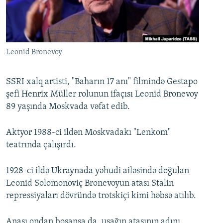
İNFOQRAFIKA
AZƏRBAYCAN ƏDƏBIYYATI KITABXANASI
MISSIYAMIZ
BIZI IZLƏ
KARIKATURA
İSLAM VƏ DEMOKRATIYA
PEŞƏ ETIKASI VƏ JURNALISTIKA STANDARTLARIMIZ
İZ - MƏDƏNIYYƏT PROQRAMI
MATERIALLARIMIZDAN ISTIFADƏ
Leonid Bronevoy
AZADLIQRADIOSU MOBIL TELEFONUNUZDA
RFE/RL-in bütün saytları
BIZIMLƏ ƏLAQƏ
SSRI xalq artisti, "Baharın 17 anı" filmində Gestapo
şefi Henrix Müller rolunun ifaçısı Leonid Bronevoy
XƏBƏR BÜLLETENLƏRIMIZ
89 yaşında Moskvada vəfat edib.
Aktyor 1988-ci ildən Moskvadakı "Lenkom"
teatrında çalışırdı.
1928-ci ildə Ukraynada yəhudi ailəsində doğulan
Leonid Solomonoviç Bronevoyun atası Stalin
repressiyaları dövründə trotskiçi kimi həbsə atılıb.
Anası ondan boşansa da, uşağın atasının adını