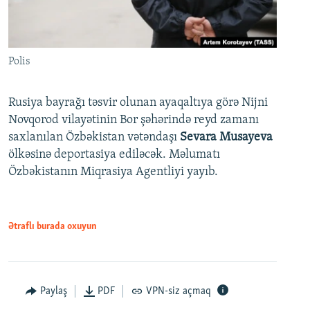
Polis
Rusiya bayrağı təsvir olunan ayaqaltıya görə Nijni
Novqorod vilayətinin Bor şəhərində reyd zamanı
saxlanılan Özbəkistan vətəndaşı
Sevara Musayeva
ölkəsinə deportasiya ediləcək. Məlumatı
Özbəkistanın Miqrasiya Agentliyi yayıb.
Ətraflı burada oxuyun
Paylaş
PDF
VPN-siz açmaq