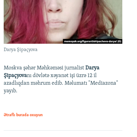
Darya Şipaçyova
Moskva şəhər Məhkəməsi jurnalist
Darya
Şipaçyova
nı dövlətə xəyanət işi üzrə 12 il
azadlıqdan məhrum edib. Məlumatı "Mediazona"
yayıb.
Ətraflı burada oxuyun