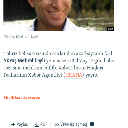
Yürüş Mehrəlibəyli
Təbriz həbsxanasında saxlanılan azərbaycanlı fəal
Yürüş Mehrəlibəyli
yeni iş üzrə 3 il 7 ay 17 gün həbs
cəzasına məhkum edilib. Xəbəri İnsan Haqları
Fəallarının Xəbər Agentliyi (
HRANA
) yayıb.
Ətraflı burada oxuyun
Paylaş
PDF
VPN-siz açmaq