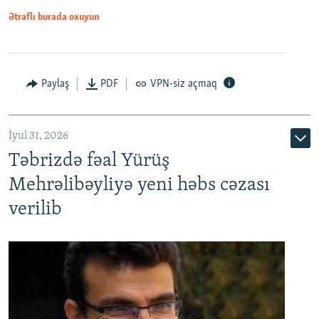
Ətraflı burada oxuyun
Paylaş
PDF
VPN-siz açmaq
İyul 31, 2026
Təbrizdə fəal Yürüş
Mehrəlibəyliyə yeni həbs cəzası
verilib