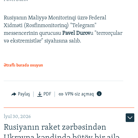
Rusiyanın Maliyyə Monitorinqi üzrə Federal
Xidməti (Rosfinmonitorinq) "Telegram"
messencerinin qurucusu
Pavel Durov
u "terrorçular
və ekstremistlər" siyahısına salıb.
Ətraflı burada oxuyun
Paylaş
PDF
VPN-siz açmaq
İyul 30, 2026
Rusiyanın raket zərbəsindən