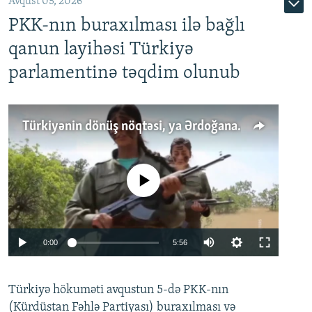
Avqust 05, 2026
PKK-nın buraxılması ilə bağlı
qanun layihəsi Türkiyə
parlamentinə təqdim olunub
Türkiyənin dönüş nöqtəsi, ya Ərdoğana üçüncü şans: PKK ilə qəfil barışıq nə deməkdir?
No media source currently available
Auto
0:00
5:56
240p
Türkiyə hökuməti avqustun 5-də PKK-nın
360p
(Kürdüstan Fəhlə Partiyası) buraxılması və