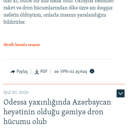
olar ki, bütöv bir ailə həlak olub. Ukrayna rəsmiləri
raket və dron hücumlarından ölkə üzrə azı doqquz
nəfərin öldüyünü, onlarla insanın yaralandığını
bildirirlər.
Ətraflı burada oxuyun
Paylaş
PDF
VPN-siz açmaq
İyul 30, 2026
Odessa yaxınlığında Azərbaycan
heyətinin olduğu gəmiyə dron
hücumu olub