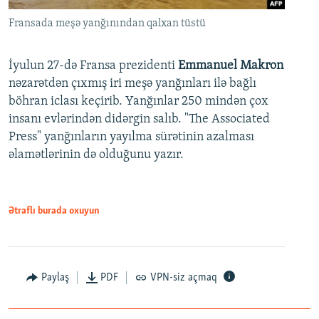
Fransada meşə yanğınından qalxan tüstü
İyulun 27-də Fransa prezidenti
Emmanuel Makron
nəzarətdən çıxmış iri meşə yanğınları ilə bağlı
böhran iclası keçirib. Yanğınlar 250 mindən çox
insanı evlərindən didərgin salıb. "The Associated
Press" yanğınların yayılma sürətinin azalması
əlamətlərinin də olduğunu yazır.
Ətraflı burada oxuyun
Paylaş
PDF
VPN-siz açmaq