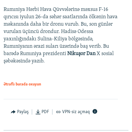
Rumıniya Hərbi Hava Qüvvələrinə məxsus F-16
qırıcısı iyulun 26-da səhər saatlarında ölkənin hava
məkanında daha bir dronu vurub. Bu, son günlər
vurulan üçüncü drondur. Hadisə Odessa
yaxınlığındakı Sulina-Kiliya bölgəsində,
Rumıniyanın ərazi suları üzərində baş verib. Bu
barədə Rumıniya prezidenti
Nikuşor Dan
X sosial
şəbəkəsində yazıb.
Ətraflı burada oxuyun
Paylaş
PDF
VPN-siz açmaq