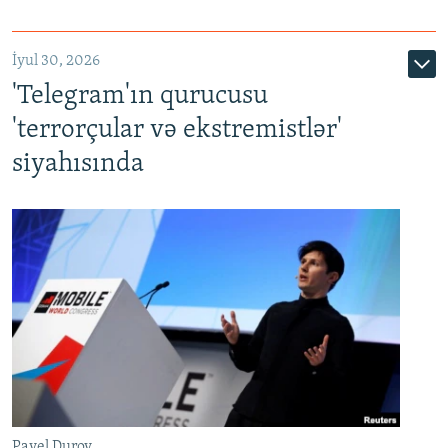
İyul 30, 2026
'Telegram'ın qurucusu
'terrorçular və ekstremistlər'
siyahısında
Pavel Durov