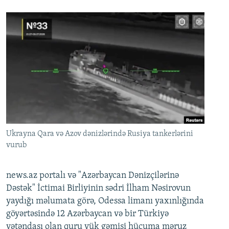
Ukrayna Qara və Azov dənizlərində Rusiya tankerlərini
vurub
news.az portalı və "Azərbaycan Dənizçilərinə
Dəstək" İctimai Birliyinin sədri İlham Nəsirovun
yaydığı məlumata görə, Odessa limanı yaxınlığında
göyərtəsində 12 Azərbaycan və bir Türkiyə
vətəndaşı olan quru yük gəmisi hücuma məruz