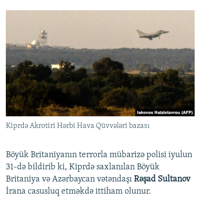
Kiprdə Akrotiri Hərbi Hava Qüvvələri bazası
Böyük Britaniyanın terrorla mübarizə polisi iyulun
31-də bildirib ki, Kiprdə saxlanılan Böyük
Britaniya və Azərbaycan vətəndaşı
Rəşad Sultanov
İrana casusluq etməkdə ittiham olunur.