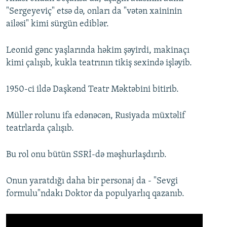
"Sergeyeviç" etsə də, onları da "vətən xaininin
ailəsi" kimi sürgün ediblər.
Leonid gənc yaşlarında həkim şəyirdi, makinaçı
kimi çalışıb, kukla teatrının tikiş sexində işləyib.
1950-ci ildə Daşkənd Teatr Məktəbini bitirib.
Müller rolunu ifa edənəcən, Rusiyada müxtəlif
teatrlarda çalışıb.
Bu rol onu bütün SSRİ-də məşhurlaşdırıb.
Onun yaratdığı daha bir personaj da - "Sevgi
formulu"ndakı Doktor da populyarlıq qazanıb.