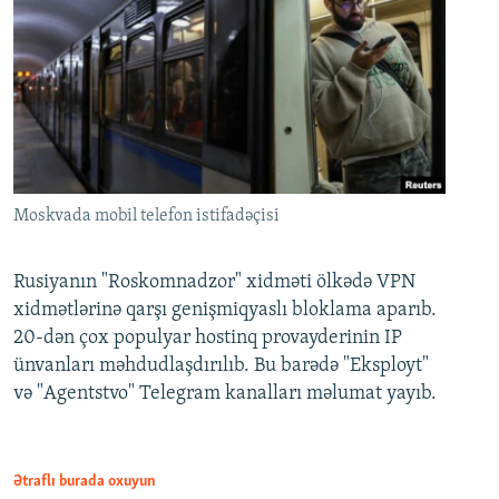
Moskvada mobil telefon istifadəçisi
Rusiyanın "Roskomnadzor" xidməti ölkədə VPN
xidmətlərinə qarşı genişmiqyaslı bloklama aparıb.
20-dən çox populyar hostinq provayderinin IP
ünvanları məhdudlaşdırılıb. Bu barədə "Eksployt"
və "Agentstvo" Telegram kanalları məlumat yayıb.
Ətraflı burada oxuyun