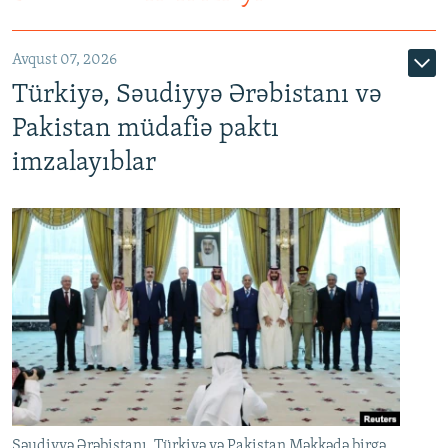
Avqust 07, 2026
Türkiyə, Səudiyyə Ərəbistanı və
Pakistan müdafiə paktı
imzalayıblar
Səudiyyə Ərəbistanı, Türkiyə və Pakistan Məkkədə birgə