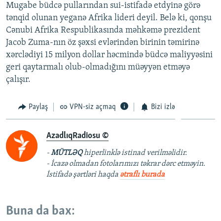
Mugabe büdcə pullarından sui-istifadə etdyinə görə
tənqid olunan yeganə Afrika lideri deyil. Belə ki, qonşu
Cənubi Afrika Respublikasında məhkəmə prezident
Jacob Zuma-nın öz şəxsi evlərindən birinin təmirinə
xərclədiyi 15 milyon dollar həcmində büdcə maliyyəsini
geri qaytarmalı olub-olmadığını müəyyən etməyə
çalışır.
Paylaş
VPN-siz açmaq
Bizi izlə
AzadlıqRadiosu ©
-
MÜTLƏQ
hiperlinklə istinad verilməlidir.
- İcazə olmadan fotolarımızı təkrar dərc etməyin.
İstifadə şərtləri haqda
ətraflı burada
Buna da bax: