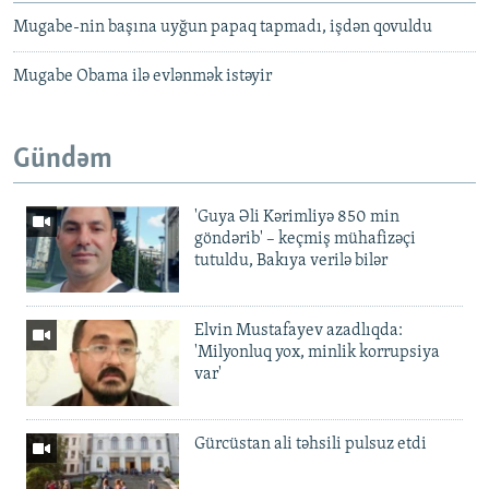
Mugabe-nin başına uyğun papaq tapmadı, işdən qovuldu
Mugabe Obama ilə evlənmək istəyir
Gündəm
'Guya Əli Kərimliyə 850 min
göndərib' – keçmiş mühafizəçi
tutuldu, Bakıya verilə bilər
Elvin Mustafayev azadlıqda:
'Milyonluq yox, minlik korrupsiya
var'
Gürcüstan ali təhsili pulsuz etdi