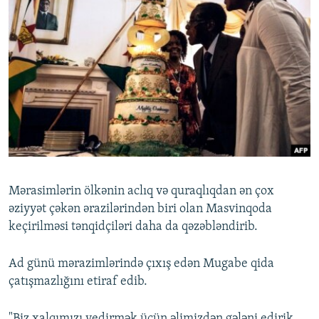
Mərasimlərin ölkənin aclıq və quraqlıqdan ən çox
əziyyət çəkən ərazilərindən biri olan Masvinqoda
keçirilməsi tənqidçiləri daha da qəzəbləndirib.
Ad günü mərazimlərində çıxış edən Mugabe qida
çatışmazlığını etiraf edib.
"Biz xalqımızı yedirmək üçün əlimizdən gələni edirik...