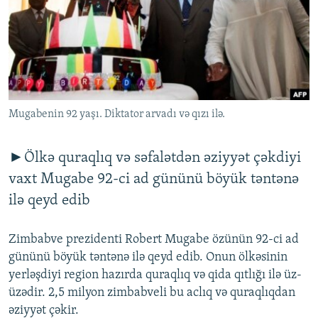
İNFOQRAFIKA
AZƏRBAYCAN ƏDƏBIYYATI KITABXANASI
MISSIYAMIZ
BIZI IZLƏ
KARIKATURA
İSLAM VƏ DEMOKRATIYA
PEŞƏ ETIKASI VƏ JURNALISTIKA STANDARTLARIMIZ
İZ - MƏDƏNIYYƏT PROQRAMI
MATERIALLARIMIZDAN ISTIFADƏ
AZADLIQRADIOSU MOBIL TELEFONUNUZDA
RFE/RL-in bütün saytları
Mugabenin 92 yaşı. Diktator arvadı və qızı ilə.
BIZIMLƏ ƏLAQƏ
XƏBƏR BÜLLETENLƏRIMIZ
►Ölkə quraqlıq və səfalətdən əziyyət çəkdiyi
vaxt Mugabe 92-ci ad gününü böyük təntənə
ilə qeyd edib
Zimbabve prezidenti Robert Mugabe özünün 92-ci ad
gününü böyük təntənə ilə qeyd edib. Onun ölkəsinin
yerləşdiyi region hazırda quraqlıq və qida qıtlığı ilə üz-
üzədir. 2,5 milyon zimbabveli bu aclıq və quraqlıqdan
əziyyət çəkir.