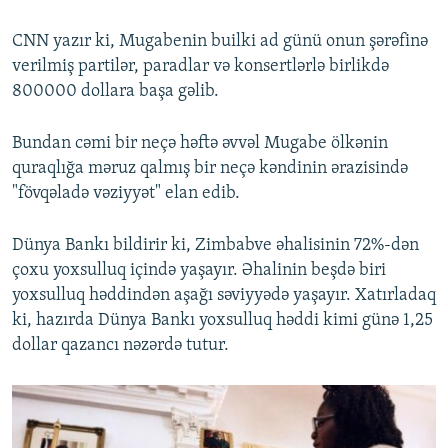
CNN yazır ki, Mugabenin builki ad günü onun şərəfinə
verilmiş partilər, paradlar və konsertlərlə birlikdə
800000 dollara başa gəlib.
Bundan cəmi bir neçə həftə əvvəl Mugabe ölkənin
quraqlığa məruz qalmış bir neçə kəndinin ərazisində
"fövqəladə vəziyyət" elan edib.
Dünya Bankı bildirir ki, Zimbabve əhalisinin 72%-dən
çoxu yoxsulluq içində yaşayır. Əhalinin beşdə biri
yoxsulluq həddindən aşağı səviyyədə yaşayır. Xatırladaq
ki, hazırda Dünya Bankı yoxsulluq həddi kimi günə 1,25
dollar qazancı nəzərdə tutur.