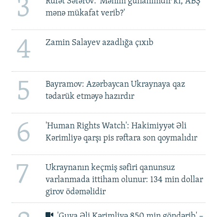
3
Rüfət Səfərov: 'Mənim günahımdır ki, ABŞ
mənə mükafat verib?'
4
Zamin Salayev azadlığa çıxıb
5
Bayramov: Azərbaycan Ukraynaya qaz
tədarük etməyə hazırdır
6
'Human Rights Watch': Hakimiyyət Əli
Kərimliyə qarşı pis rəftara son qoymalıdır
7
Ukraynanın keçmiş səfiri qanunsuz
varlanmada ittiham olunur: 134 min dollar
girov ödəməlidir
'Guya Əli Kərimliyə 850 min göndərib' –