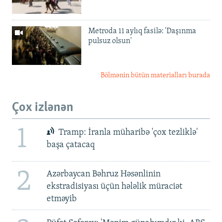
Metroda 11 aylıq fasilə: 'Daşınma
pulsuz olsun'
Bölmənin bütün materialları burada
Çox izlənən
1
Tramp: İranla müharibə 'çox tezliklə'
başa çatacaq
2
Azərbaycan Bəhruz Həsənlinin
ekstradisiyası üçün hələlik müraciət
etməyib