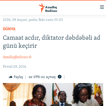
Keçid
linkləri
Əsas
2026, 08 Avqust, şənbə, Bakı vaxtı 05:20
məzmuna
GÜNDƏM
DÜNYA
qayıt
#İZAHLA
Əsas
Camaat acdır, diktator dəbdəbəli ad
KORRUPSIOMETR
naviqasiyaya
günü keçirir
qayıt
#ƏSLINDƏ
Axtarışa
AzadlıqRadiosu ©
FƏRQƏ BAX
keç
Fevral 29, 2016
QANUNI DOĞRU
ARAŞDIRMA
Paylaş
VPN-siz açmaq
MULTIMEDIA
RADIO ARXIV
VIDEO
HAQQIMIZDA
FOTOQALEREYA
OXU ZALI