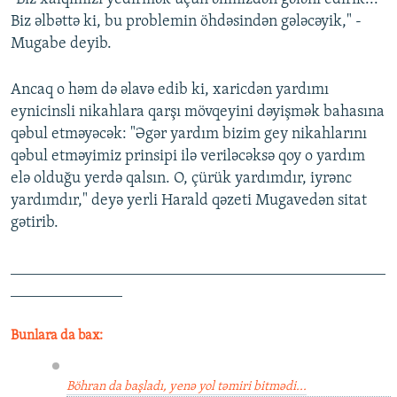
Biz əlbəttə ki, bu problemin öhdəsindən gələcəyik," -
Mugabe deyib.
Ancaq o həm də əlavə edib ki, xaricdən yardımı
eynicinsli nikahlara qarşı mövqeyini dəyişmək bahasına
qəbul etməyəcək: "Əgər yardım bizim gey nikahlarını
qəbul etməyimiz prinsipi ilə veriləcəksə qoy o yardım
elə olduğu yerdə qalsın. O, çürük yardımdır, iyrənc
yardımdır," deyə yerli Harald qəzeti Mugavedən sitat
gətirib.
_______________________________________________
______________
Bunlara da bax:
Böhran da başladı, yenə yol təmiri bitmədi...