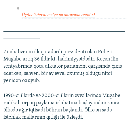
Üçüncü devalvasiya nə dərəcədə realdır?
_______________________________________________
______________
Zimbabvenin ilk qaradərili prezidenti olan Robert
Mugabe artıq 36 ildir ki, hakimiyyətdədir. Keçən ilin
sentyabrında qoca diktator parlament qarşısında çıxış
edərkən, səhvən, bir ay əvvəl oxumuş olduğu nitqi
yenidən oxuyub.
1990-cı illərdə və 2000-ci illərin əvvəllərində Mugabe
radikal torpaq paylama islahatına başlayandan sonra
ölkədə ağır iqtisadi böhran başlandı. Ölkə ən sadə
istehlak mallarının qıtlığı ilə üzləşdi.