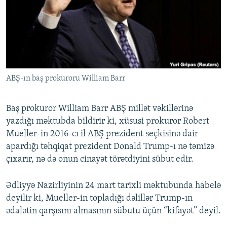
İNFOQRAFIKA
AZƏRBAYCAN ƏDƏBIYYATI KITABXANASI
MISSIYAMIZ
BIZI IZLƏ
KARIKATURA
İSLAM VƏ DEMOKRATIYA
PEŞƏ ETIKASI VƏ JURNALISTIKA STANDARTLARIMIZ
İZ - MƏDƏNIYYƏT PROQRAMI
MATERIALLARIMIZDAN ISTIFADƏ
AZADLIQRADIOSU MOBIL TELEFONUNUZDA
RFE/RL-in bütün saytları
ABŞ-ın baş prokuroru William Barr
BIZIMLƏ ƏLAQƏ
XƏBƏR BÜLLETENLƏRIMIZ
Baş prokuror William Barr ABŞ millət vəkillərinə
yazdığı məktubda bildirir ki, xüsusi prokuror Robert
Mueller-in 2016-cı il ABŞ prezident seçkisinə dair
apardığı təhqiqat prezident Donald Trump-ı nə təmizə
çıxarır, nə də onun cinayət törətdiyini sübut edir.
Ədliyyə Nazirliyinin 24 mart tarixli məktubunda habelə
deyilir ki, Mueller-in topladığı dəlillər Trump-ın
ədalətin qarşısını almasının sübutu üçün “kifayət” deyil.