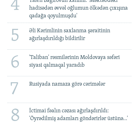
4
Taleh Bağırovun xanımı: 'Məktəbdəki
hadisədən əvvəl oğlumun ölkədən çıxışına
qadağa qoyulmuşdu'
5
Əli Kərimlinin saxlanma şəraitinin
ağırlaşdırıldığı bildirilir
6
'Taliban' rəsmilərinin Moldovaya səfəri
siyasi qalmaqal yaradıb
7
Rusiyada namaza görə cərimələr
8
İctimai fəalın cəzası ağırlaşdırıldı:
'Öyrədilmiş adamları göndərirlər üstünə…'