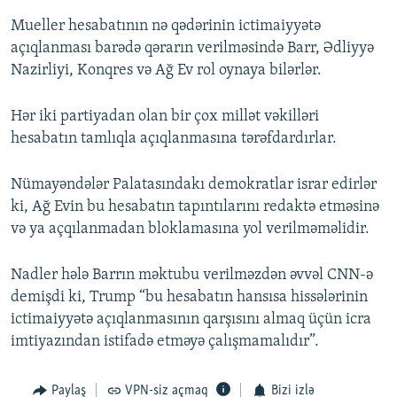
Mueller hesabatının nə qədərinin ictimaiyyətə
açıqlanması barədə qərarın verilməsində Barr, Ədliyyə
Nazirliyi, Konqres və Ağ Ev rol oynaya bilərlər.
Hər iki partiyadan olan bir çox millət vəkilləri
hesabatın tamlıqla açıqlanmasına tərəfdardırlar.
Nümayəndələr Palatasındakı demokratlar israr edirlər
ki, Ağ Evin bu hesabatın tapıntılarını redaktə etməsinə
və ya açqılanmadan bloklamasına yol verilməməlidir.
Nadler hələ Barrın məktubu verilməzdən əvvəl CNN-ə
demişdi ki, Trump “bu hesabatın hansısa hissələrinin
ictimaiyyətə açıqlanmasının qarşısını almaq üçün icra
imtiyazından istifadə etməyə çalışmamalıdır”.
Paylaş
VPN-siz açmaq
Bizi izlə