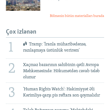
Bölmənin bütün materialları burada
Çox izlənən
1
Tramp: 'İranla müharibədənsə,
razılaşmaya üstünlük verirəm'
2
Xaçmaz bazarının sahibinin qətli Avropa
Məhkəməsində: Hökumətdən cavab tələb
olunur
3
'Human Rights Watch': Hakimiyyət Əli
Kərimliyə qarşı pis rəftara son qoymalıdır