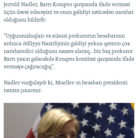
Jerrold Nadler, Barrı Konqres qarşısında ifadə verməsi
üçün dəvət edəcəyini və onun gəlidiyi nəticədən narahat
olduğunu bildirib:
“Uyğunsuzluqları və xüsusi prokurorun hesabatının
ardınca Ədliyyə Nazirliyinin gəldiyi yekun qərarın çox
narahatedici olduğunu nəzərə alaraq…biz baş prokuror
Barrı yaxın gələcəkdə Konqres komitəsi qarşısında ifadə
verməyə çağıracağıq”.
Nadler vurğulayıb ki, Mueller-in hesabatı prezidenti
təmizə çıxarmır.