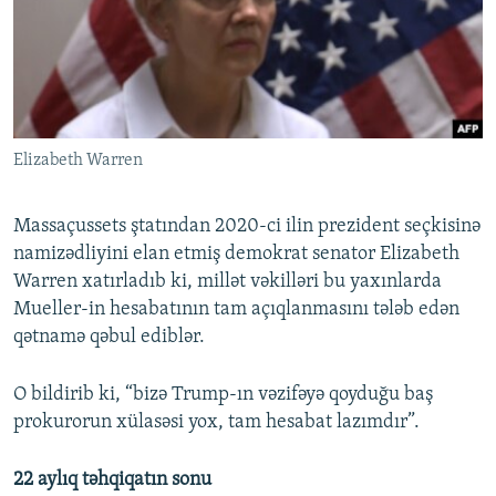
Elizabeth Warren
Massaçussets ştatından 2020-ci ilin prezident seçkisinə
namizədliyini elan etmiş demokrat senator Elizabeth
Warren xatırladıb ki, millət vəkilləri bu yaxınlarda
Mueller-in hesabatının tam açıqlanmasını tələb edən
qətnamə qəbul ediblər.
O bildirib ki, “bizə Trump-ın vəzifəyə qoyduğu baş
prokurorun xülasəsi yox, tam hesabat lazımdır”.
22 aylıq təhqiqatın sonu