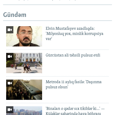
Gündəm
Elvin Mustafayev azadlıqda:
'Milyonluq yox, minlik korrupsiya
var'
Gürcüstan ali təhsili pulsuz etdi
Metroda 11 aylıq fasilə: 'Daşınma
pulsuz olsun'
'Binaları o qədər sıx tikiblər ki...' —
Küləklər şəhərində hava böhranı