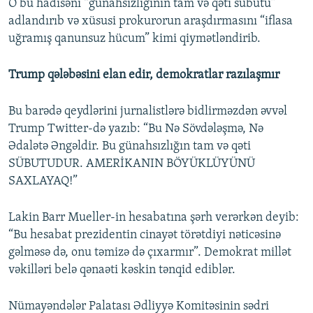
O bu hadisəni “günahsızlığının tam və qəti sübutu”
adlandırıb və xüsusi prokurorun araşdırmasını “iflasa
uğramış qanunsuz hücum” kimi qiymətləndirib.
Trump qələbəsini elan edir, demokratlar razılaşmır
Bu barədə qeydlərini jurnalistlərə bidlirməzdən əvvəl
Trump Twitter-də yazıb: “Bu Nə Sövdələşmə, Nə
Ədalətə Əngəldir. Bu günahsızlığın tam və qəti
SÜBUTUDUR. AMERİKANIN BÖYÜKLÜYÜNÜ
SAXLAYAQ!”
Lakin Barr Mueller-in hesabatına şərh verərkən deyib:
“Bu hesabat prezidentin cinayət törətdiyi nəticəsinə
gəlməsə də, onu təmizə də çıxarmır”. Demokrat millət
vəkilləri belə qənaəti kəskin tənqid ediblər.
Nümayəndələr Palatası Ədliyyə Komitəsinin sədri