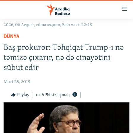
Keçid
linkləri
Əsas
2026, 06 Avqust, cümə axşamı, Bakı vaxtı 22:48
məzmuna
GÜNDƏM
DÜNYA
qayıt
#İZAHLA
Əsas
Baş prokuror: Təhqiqat Trump-ı nə
KORRUPSIOMETR
naviqasiyaya
təmizə çıxarır, nə də cinayətini
qayıt
#ƏSLINDƏ
sübut edir
Axtarışa
FƏRQƏ BAX
keç
Mart 25, 2019
QANUNI DOĞRU
Paylaş
VPN-siz açmaq
ARAŞDIRMA
MULTIMEDIA
RADIO ARXIV
VIDEO
HAQQIMIZDA
FOTOQALEREYA
OXU ZALI