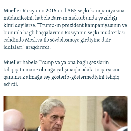
Mueller Rusiyanın 2016-cı il ABŞ seçki kampaniyasına
müdaxiləsini, habelə Barr-ın məktubunda yazıldığı
kimi deyilərsə, “Trump-ın prezident kampaniyasının və
bununla bağlı başqalarının Rusiyanın seçki müdaxiləsi
cəhdində Moskva ilə sövdələşməyə girdiyinə dair
iddiaları” araşdırırdı.
Mueller habelə Trump və ya ona bağlı şəxslərin
təhqiqata mane olmağa çalışmaqla ədalətin qarşısını
qanunsuz almağa səy göstərib-göstərmədiyini təhqiq
edirdi.