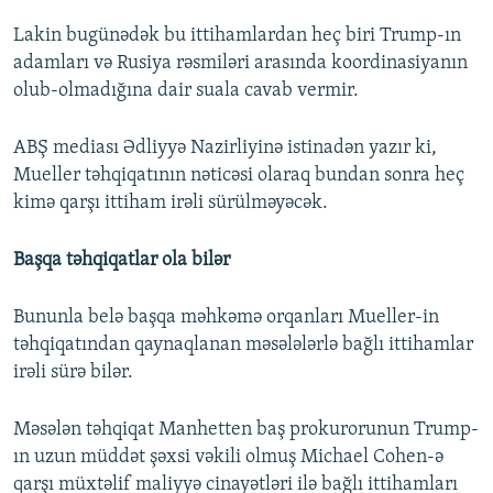
Lakin bugünədək bu ittihamlardan heç biri Trump-ın
adamları və Rusiya rəsmiləri arasında koordinasiyanın
olub-olmadığına dair suala cavab vermir.
ABŞ mediası Ədliyyə Nazirliyinə istinadən yazır ki,
Mueller təhqiqatının nəticəsi olaraq bundan sonra heç
kimə qarşı ittiham irəli sürülməyəcək.
Başqa təhqiqatlar ola bilər
Bununla belə başqa məhkəmə orqanları Mueller-in
təhqiqatından qaynaqlanan məsələlərlə bağlı ittihamlar
irəli sürə bilər.
Məsələn təhqiqat Manhetten baş prokurorunun Trump-
ın uzun müddət şəxsi vəkili olmuş Michael Cohen-ə
qarşı müxtəlif maliyyə cinayətləri ilə bağlı ittihamları