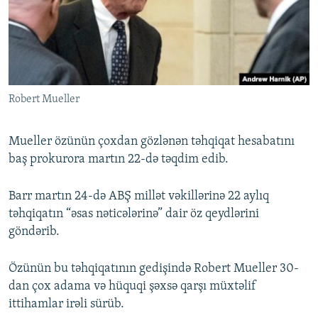
Robert Mueller
Mueller özünün çoxdan gözlənən təhqiqat hesabatını
baş prokurora martın 22-də təqdim edib.
Barr martın 24-də ABŞ millət vəkillərinə 22 aylıq
təhqiqatın “əsas nəticələrinə” dair öz qeydlərini
göndərib.
Özünün bu təhqiqatının gedişində Robert Mueller 30-
dan çox adama və hüquqi şəxsə qarşı müxtəlif
ittihamlar irəli sürüb.